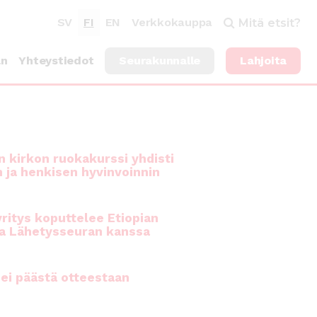
SV
FI
EN
Verkkokauppa
Mitä etsit?
an
Yhteystiedot
Seurakunnalle
Lahjoita
 kirkon ruokakurssi yhdisti
n ja henkisen hyvinvoinnin
ritys koputtelee Etiopian
a Lähetysseuran kanssa
ei päästä otteestaan