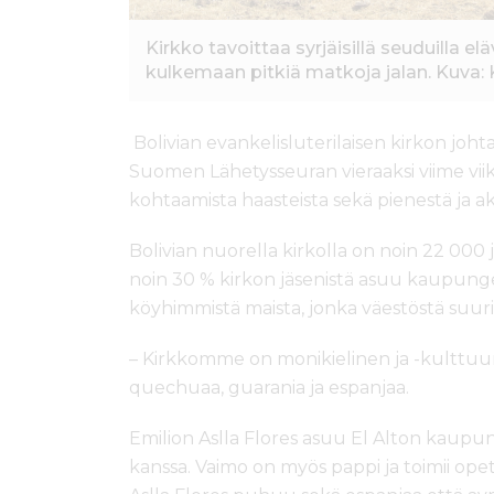
Kirkko tavoittaa syrjäisillä seuduilla el
kulkemaan pitkiä matkoja jalan. Kuva: K
Bolivian evankelisluterilaisen kirkon johta
Suomen Lähetysseuran vieraaksi viime viiko
kohtaamista haasteista sekä pienestä ja akt
Bolivian nuorella kirkolla on noin 22 000
noin 30 % kirkon jäsenistä asuu kaupungei
köyhimmistä maista, jonka väestöstä suur
– Kirkkomme on monikielinen ja -kulttuu
quechuaa, guarania ja espanjaa.
Emilion Aslla Flores asuu El Alton kaupu
kanssa. Vaimo on myös pappi ja toimii opett