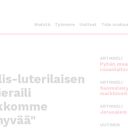
Meistä
Työmme
Uutiset
Tule muka
ARTIKKELI
Pyhän maan
ruuanlaito
is-luterilaisen
ARTIKKELI
Suomalaisy
eraili
markkinoit
rkkomme
ARTIKKELI
Jerusalem 
 hyvää"
UUTINEN