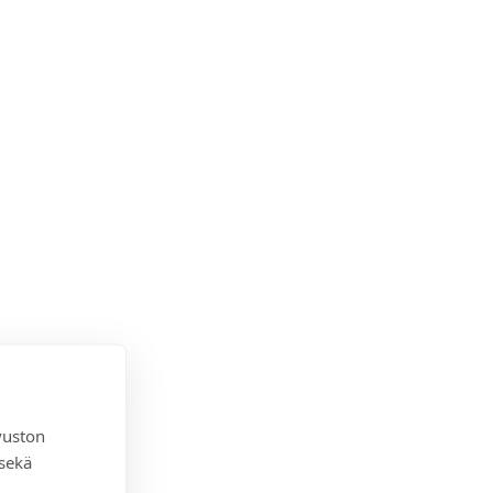
vuston
 sekä