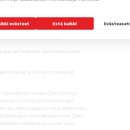
peruskouluaikoina, kun evankelistat
uli luterilaisen kirkon jäsen vuonna
aikki evästeet
Estä kaikki
Evästeaset
akunnissa opiskeluaikoinaan. La Pazissa
umeenisessa instituutissa.
logiaa selvitäkseni opetustehtävistä.
identtinä Aslla Flores on toiminut
lut presidentin virkaa. Olin toiminut
kymmenen vuotta myöhemmin sain
sin seurakuntapastorina ja sittemmin
ä lähetystyön koordinaattorina. Olen
stieteen opintoja, juuri niin kuin