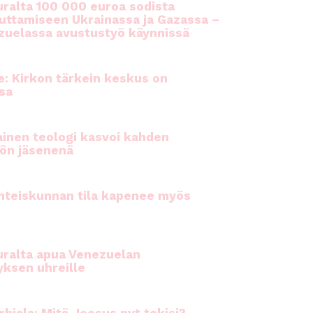
ralta 100 000 euroa sodista
auttamiseen Ukrainassa ja Gazassa –
uelassa avustustyö käynnissä
e: Kirkon tärkein keskus on
sa
inen teologi kasvoi kahden
ön jäsenenä
hteiskunnan tila kapenee myös
ralta apua Venezuelan
yksen uhreille