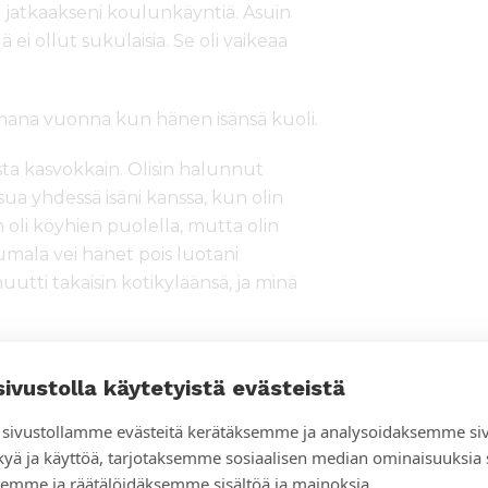
 jatkaakseni koulunkäyntiä. Asuin
 ei ollut sukulaisia. Se oli vaikeaa
amana vuonna kun hänen isänsä kuoli.
ta kasvokkain. Olisin halunnut
sua yhdessä isäni kanssa, kun olin
oli köyhien puolella, mutta olin
umala vei hänet pois luotani
muutti takaisin kotikyläänsä, ja minä
sivustolla käytetyistä evästeistä
itys isän kuolemalla on ollut. Omien
sivustollamme evästeitä kerätäksemme ja analysoidaksemme si
aikkein köyhimpiä. Tiedän miltä
kyä ja käyttöä, tarjotaksemme sosiaalisen median ominaisuuksia
sä yksin. Kokemukseni ovat tehneet
emme ja räätälöidäksemme sisältöä ja mainoksia.