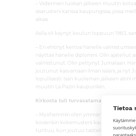
– Viidennen luokan jälkeen muutin kotoa
sisarusteni kanssa kaupungissa, jossa meillä
aikaa.
Aslla oli käynyt koulun loppuun 1983, s
– En ehtinyt kertoa hänelle valmistumises
näyttää hänelle diplomini. Olin ajatellut a
valmistunut. Olin pettynyt Jumalaan. Hän 
joutunut kasvamaan ilman isääni, ja nyt J
lopullisesti. Isän kuoleman jälkeen äitini 
muutin La Pazin kaupunkiin.
Kirkosta tuli turvasatama
Tietoa 
– Myöhemmin olen ymmärtänyt, mikä merk
Käytämme 
kovienkin kokemusteni kautta ymmärrän k
suoritusky
tuntuu, kun joutuu taistelemaan elämäs
parantaaks