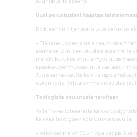
suunnittelin lapsena.
Uusi perustuslaki haastaa taistelema
Boliviaan on hiljan saatu uusi perustusl
– Elämme uudenlaista aikaa. Aikaisemmin ka
asemassa. Uusi perustuslaki avaa meille 
mahdollisuuksia, mutta myös uusia haast
epäoikeudenmukaisuutta vastaan, ihmiso
Jumalan rakkautta kaikille riippumatta yh
uskonnosta. Tehtävämme on edistää rauha
Teologista koulutusta tarvitaan
Aslla Flores toteaa, että kirkko pystyy v
kaikkea teologisen koulutuksen avulla.
– Kirkollamme on 26 vihittyä pappia. Lisäks