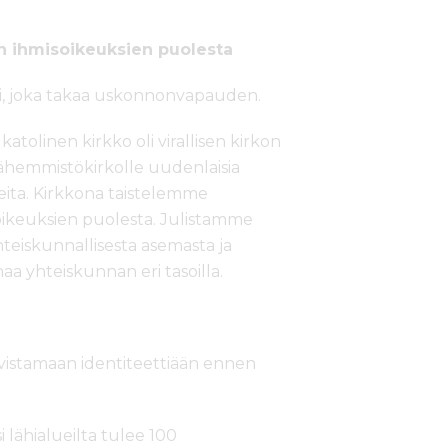
an ihmisoikeuksien puolesta
aki, joka takaa uskonnonvapauden.
tolinen kirkko oli virallisen kirkon
vähemmistökirkolle uudenlaisia
eita. Kirkkona taistelemme
ikeuksien puolesta. Julistamme
teiskunnallisesta asemasta ja
a yhteiskunnan eri tasoilla.
ahvistamaan identiteettiään ennen
i lähialueilta tulee 100