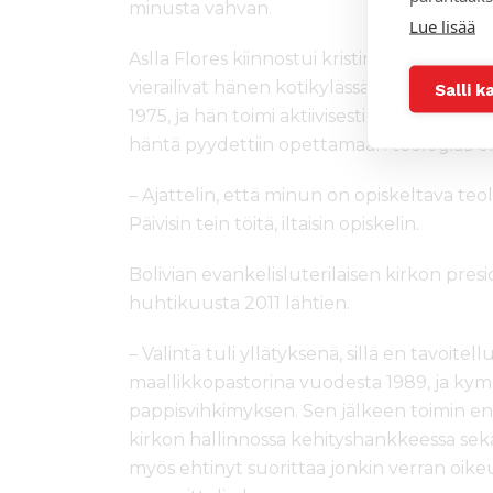
minusta vahvan.
Lue lisää
Aslla Flores kiinnostui kristinuskosta jo 
vierailivat hänen kotikylässään. Hänestä t
Salli k
1975, ja hän toimi aktiivisesti useissa seur
häntä pyydettiin opettamaan teologiaa ek
– Ajattelin, että minun on opiskeltava teo
Päivisin tein töitä, iltaisin opiskelin.
Bolivian evankelisluterilaisen kirkon pres
huhtikuusta 2011 lähtien.
– Valinta tuli yllätyksenä, sillä en tavoitel
maallikkopastorina vuodesta 1989, ja 
pappisvihkimyksen. Sen jälkeen toimin en
kirkon hallinnossa kehityshankkeessa sek
myös ehtinyt suorittaa jonkin verran oikeu