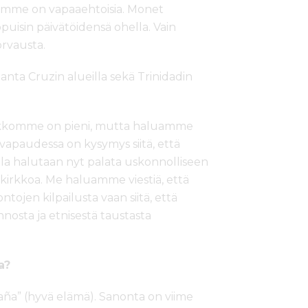
stämme on vapaaehtoisia. Monet
ppuisin päivätöidensä ohella. Vain
rvausta.
anta Cruzin alueilla sekä Trinidadin
Kirkkomme on pieni, mutta haluamme
apaudessa on kysymys siitä, että
lla halutaan nyt palata uskonnolliseen
a kirkkoa. Me haluamme viestiä, että
jen kilpailusta vaan siitä, että
sta ja etnisestä taustasta
a?
aña” (hyvä elämä). Sanonta on viime