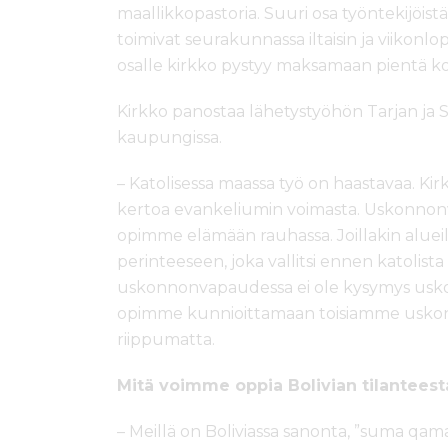
maallikkopastoria. Suuri osa työntekijöi
toimivat seurakunnassa iltaisin ja viikonlo
osalle kirkko pystyy maksamaan pientä ko
Kirkko panostaa lähetystyöhön Tarjan ja S
kaupungissa.
– Katolisessa maassa työ on haastavaa. 
kertoa evankeliumin voimasta. Uskonnonv
opimme elämään rauhassa. Joillakin aluei
perinteeseen, joka vallitsi ennen katolist
uskonnonvapaudessa ei ole kysymys uskonto
opimme kunnioittamaan toisiamme uskonno
riippumatta.
Mitä voimme oppia Bolivian tilanteest
– Meillä on Boliviassa sanonta, ”suma qam