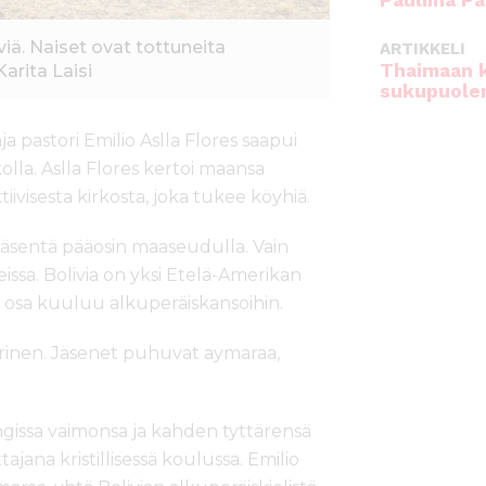
Pauliina Pa
äviä. Naiset ovat tottuneita
ARTIKKELI
Thaimaan 
arita Laisi
sukupuole
ja pastori Emilio Aslla Flores saapui
lla. Aslla Flores kertoi maansa
iivisesta kirkosta, joka tukee köyhiä.
 jäsentä pääosin maaseudulla. Vain
ssa. Bolivia on yksi Etelä-Amerikan
i osa kuuluu alkuperäiskansoihin.
rinen. Jäsenet puhuvat aymaraa,
ngissa vaimonsa ja kahden tyttärensä
ajana kristillisessä koulussa. Emilio