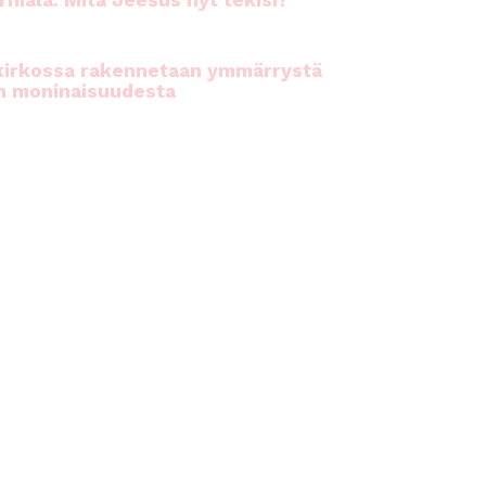
rhiala: Mitä Jeesus nyt tekisi?
kirkossa rakennetaan ymmärrystä
n moninaisuudesta