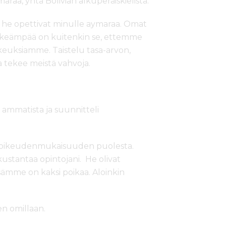
raa, yhtä Bolivian alkuperäiskielistä.
tä he opettivat minulle aymaraa. Omat
 tärkeämpää on kuitenkin se, ettemme
euksiamme. Taistelu tasa-arvon,
tekee meistä vahvoja.
n ammatista ja suunnitteli
en oikeudenmukaisuuden puolesta.
ustantaa opintojani. He olivat
ssämme on kaksi poikaa. Aloinkin
en omillaan.