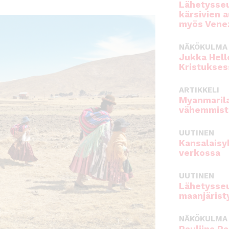
Lähetysseu
kärsivien 
myös Venez
NÄKÖKULMA
Jukka Hell
Kristukses
ARTIKKELI
Myanmarila
vähemmist
UUTINEN
Kansalaisy
verkossa
UUTINEN
Lähetysseu
maanjärist
NÄKÖKULMA