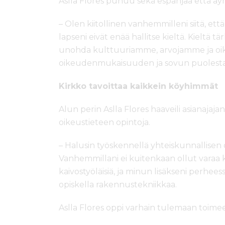
Aslla Flores puhuu sekä espanjaa että ayma
– Olen kiitollinen vanhemmilleni siitä, et
lapseni eivät enää hallitse kieltä. Kieltä
unohda kulttuuriamme, arvojamme ja oik
oikeudenmukaisuuden ja sovun puolesta 
Kirkko tavoittaa kaikkein köyhimmät
Alun perin Aslla Flores haaveili asianajaja
oikeustieteen opintoja.
– Halusin työskennellä yhteiskunnallis
Vanhemmillani ei kuitenkaan ollut varaa k
kaivostyöläisiä, ja minun lisäkseni perhee
opiskella rakennustekniikkaa.
Aslla Flores oppi varhain tulemaan toime