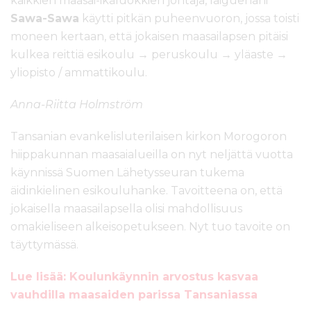
kaikkien maasai-ikäluokkien johtaja, laiguenani
Sawa-Sawa
käytti pitkän puheenvuoron, jossa toisti
moneen kertaan, että jokaisen maasailapsen pitäisi
kulkea reittiä esikoulu → peruskoulu → yläaste →
yliopisto / ammattikoulu.
Anna-Riitta Holmström
Tansanian evankelisluterilaisen kirkon Morogoron
hiippakunnan maasaialueilla on nyt neljättä vuotta
käynnissä Suomen Lähetysseuran tukema
äidinkielinen esikouluhanke. Tavoitteena on, että
jokaisella maasailapsella olisi mahdollisuus
omakieliseen alkeisopetukseen. Nyt tuo tavoite on
täyttymässä.
Lue lisää: Koulunkäynnin arvostus kasvaa
vauhdilla maasaiden parissa Tansaniassa