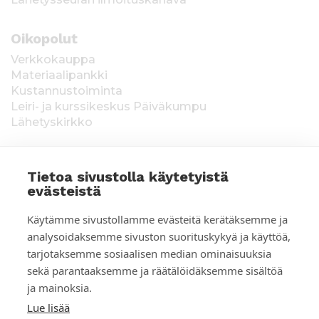
Oikopolut
Verkkokauppa
Materiaalipankki
Kustannustoiminta
Leiri- ja kurssikeskus Päiväkumpu
Lähetyskirkko
Tietoa sivustolla käytetyistä
evästeistä
T
Keräysluvat:
Manner-Suomi RA/2020/1538,
Käytämme sivustollamme evästeitä kerätäksemme ja
voimassa toistaiseksi 1.1.2021 alkaen, myönnetty
i
analysoidaksemme sivuston suorituskykyä ja käyttöä,
1.12.2020, Poliisihallitus. Ahvenanmaa ÅLR
tarjotaksemme sosiaalisen median ominaisuuksia
e
2025/5437, voimassa 1.1.–31.12.2026, myönnetty
28.8.2025 Ahvenanmaan maakuntahallitus. Kerätyt
sekä parantaaksemme ja räätälöidäksemme sisältöä
d
varat käytetään Suomen Lähetysseuran
ja mainoksia.
ulkomaantyöhön. Lahjoittajan tiedot tallennetaan
o
Lue lisää
Suomen Lähetysseuran yhteystietorekisteriin. Lue