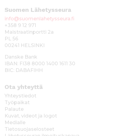
Suomen Lähetysseura
info@suomenlahetysseura.fi
+358 9 12 971
Maistraatinportti 2a
PL 56
00241 HELSINKI
Danske Bank
IBAN: FI38 8000 1400 1611 30
BIC: DABAFIHH
Ota yhteyttä
Yhteystiedot
Työpaikat
Palaute
Kuvat, videot ja logot
Medialle
Tietosuojaselosteet
Lähetysseuran ilmoituskanava