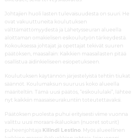
Johtajien huoli lasten tulevaisuudesta on suuri. He
ovat vakuuttuneita koulutuksen
välttämättömyydestä ja Lähetysseuran alueella
aloittaman omakielisen esikoulutyön tärkeydestä.
Kokouksessa johtajat ja opettajat tekivät suuren
päätöksen, maasailain: Kaikkien maasailasten pitää
osallistua äidinkieliseen esiopetukseen.
Koulutuksen käytännön järjestelyistä tehtiin tiukat
säännöt. Koulumaksun suuruus koko alueella
määriteltiin. Tämä uusi päätös, “esikoululaki”, lähtee
nyt kaikkiin maasaiseurakuntiin toteutettavaksi.
Päätöksen puolesta puhui erityisesti viime vuonna
valittu uusi moraani-ikäluokan (nuoret soturit)
puheenjohtaja
Kilindi Lestino
. Myös alueellinen