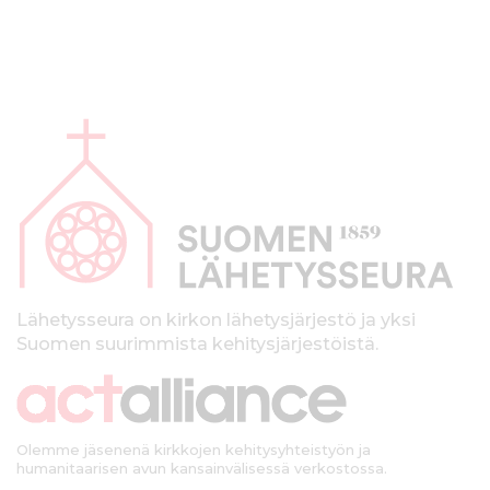
A
l
a
p
a
l
k
Lähetysseura on kirkon lähetysjärjestö ja yksi
Suomen suurimmista kehitysjärjestöistä.
k
i
Olemme jäsenenä kirkkojen kehitysyhteistyön ja
humanitaarisen avun kansainvälisessä verkostossa.