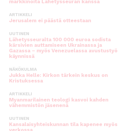
markkinoita Lähetysseuran kanssa
ARTIKKELI
Jerusalem ei päästä otteestaan
UUTINEN
Lähetysseuralta 100 000 euroa sodista
kärsivien auttamiseen Ukrainassa ja
Gazassa – myös Venezuelassa avustustyö
käynnissä
NÄKÖKULMA
Jukka Helle: Kirkon tärkein keskus on
Kristuksessa
ARTIKKELI
Myanmarilainen teologi kasvoi kahden
vähemmistön jäsenenä
UUTINEN
Kansalaisyhteiskunnan tila kapenee myös
verkossa