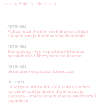
b
r
A
korona
,
Poikkeustila
,
Senegal
o
p
o
p
k
ARTIKKELI
Pyhän maan kirkon ruokakurssi yhdisti
ruuanlaiton ja henkisen hyvinvoinnin
ARTIKKELI
Suomalaisyritys koputtelee Etiopian
markkinoita Lähetysseuran kanssa
ARTIKKELI
Jerusalem ei päästä otteestaan
UUTINEN
Lähetysseuralta 100 000 euroa sodista
kärsivien auttamiseen Ukrainassa ja
Gazassa – myös Venezuelassa avustustyö
käynnissä