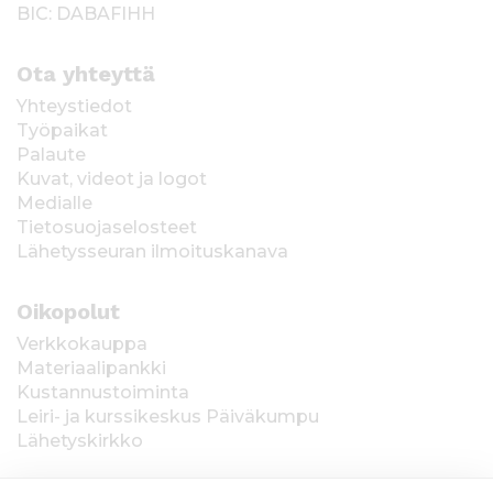
BIC: DABAFIHH
Ota yhteyttä
Yhteystiedot
Työpaikat
Palaute
Kuvat, videot ja logot
Medialle
Tietosuojaselosteet
Lähetysseuran ilmoituskanava
Oikopolut
Verkkokauppa
Materiaalipankki
Kustannustoiminta
Leiri- ja kurssikeskus Päiväkumpu
Lähetyskirkko