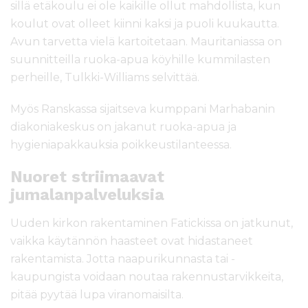
sillä etäkoulu ei ole kaikille ollut mahdollista, kun
koulut ovat olleet kiinni kaksi ja puoli kuukautta.
Avun tarvetta vielä kartoitetaan. Mauritaniassa on
suunnitteilla ruoka-apua köyhille kummilasten
perheille, Tulkki-Williams selvittää.
Myös Ranskassa sijaitseva kumppani Marhabanin
diakoniakeskus on jakanut ruoka-apua ja
hygieniapakkauksia poikkeustilanteessa.
Nuoret striimaavat
jumalanpalveluksia
Uuden kirkon rakentaminen Fatickissa on jatkunut,
vaikka käytännön haasteet ovat hidastaneet
rakentamista. Jotta naapurikunnasta tai -
kaupungista voidaan noutaa rakennustarvikkeita,
pitää pyytää lupa viranomaisilta.