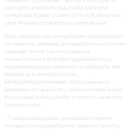
maaliskuun puolivälissä. Tautitilanne on pysynyt
rajoitusten ansiosta kurissa, mutta tilannetta
tarkkaillaan tiukasti. Vuosien 2014-2016 ebola-kriisi
Länsi-Afrikassa on parantanut valmiuskykyä.
Myös Lähetysseuran senegalilainen yhteistyökirkko
on vastannut aktiivisesti ja nopeasti koronan tuomiin
haasteisiin. Monet toiminnot jatkuvat
mukautettuina. Esimerkiksi hygieniavalistus ja
hygieniapakkausten jakaminen on sisällytetty niin
diakonia- ja kummityöhön kuin
kehitysyhteistyöhankkeisiin. Myös ruoka-avun
jakamiseen on varauduttu. Osa toiminnasta, kuten
koulutukset isoille joukoille, on peruttu tai siirretty
tulevaisuuteen.
– Tukiopetusta pyritään järjestämään tarpeen
mukaan kummioppilaillemme. Siihen on tarvetta,