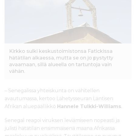
l
t
ö
ö
n
Kirkko sulki keskustoimistonsa Fatickissa
hätätilan alkaessa, mutta se on jo pystytty
avaamaan, sillä alueella on tartuntoja vain
vähän.
– Senegalissa yhteiskunta on vähitellen
avautumassa, kertoo Lähetysseuran Läntisen
Afrikan aluepäällikkö
Hannele Tulkki-Williams
.
Senegal reagoi viruksen leviämiseen nopeasti ja
julisti hätätilan ensimmäisenä maana Afrikassa