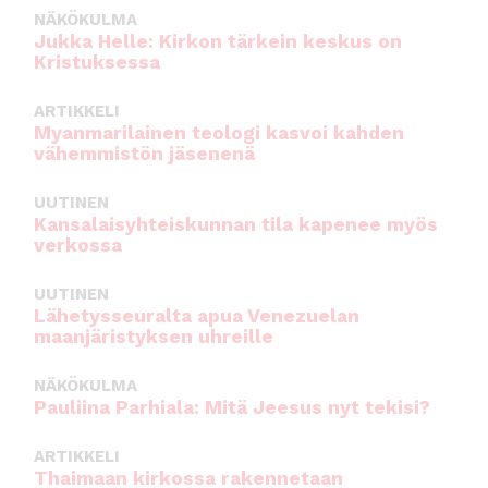
NÄKÖKULMA
Jukka Helle: Kirkon tärkein keskus on
Kristuksessa
ARTIKKELI
Myanmarilainen teologi kasvoi kahden
vähemmistön jäsenenä
UUTINEN
Kansalaisyhteiskunnan tila kapenee myös
verkossa
UUTINEN
Lähetysseuralta apua Venezuelan
maanjäristyksen uhreille
NÄKÖKULMA
Pauliina Parhiala: Mitä Jeesus nyt tekisi?
ARTIKKELI
Thaimaan kirkossa rakennetaan