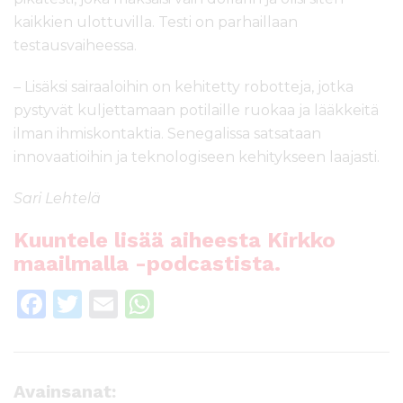
kaikkien ulottuvilla. Testi on parhaillaan
testausvaiheessa.
– Lisäksi sairaaloihin on kehitetty robotteja, jotka
pystyvät kuljettamaan potilaille ruokaa ja lääkkeitä
ilman ihmiskontaktia. Senegalissa satsataan
innovaatioihin ja teknologiseen kehitykseen laajasti.
Sari Lehtelä
Kuuntele lisää aiheesta Kirkko
maailmalla -podcastista.
F
T
E
W
a
w
m
h
c
it
ai
a
e
te
l
ts
Avainsanat: