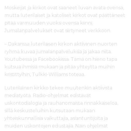
Moskeijat ja kirkot ovat saaneet luvan avata ovensa,
mutta luterilaiset ja katoliset kirkot ovat päättäneet
pitää varmuuden vuoksi ovensa kiinni.
Jumalanpalvelukset ovat siirtyneet verkkoon.
– Dakarissa luterilaisen kirkon aktiivinen nuorten
ryhmä kuvaa jumalanpalveluksia ja jakaa niitä
Youtubessa ja Facebookissa. Tämä on hieno tapa
kutsua ihmisiä mukaan ja pitää yhteyttä muihin
kristittyihin, Tulkki-Williams toteaa.
Luterilainen kirkko tekee muutenkin aktiivista
mediatyötä. Radio-ohjelmat edistävät
uskontodialogia ja rauhanomaista rinnakkaiseloa,
sillä keskusteluihin kutsutaan mukaan
yhteiskunnallisia vaikuttajia, asiantuntijoita ja
muiden uskontojen edustajia. Näin ohjelmat