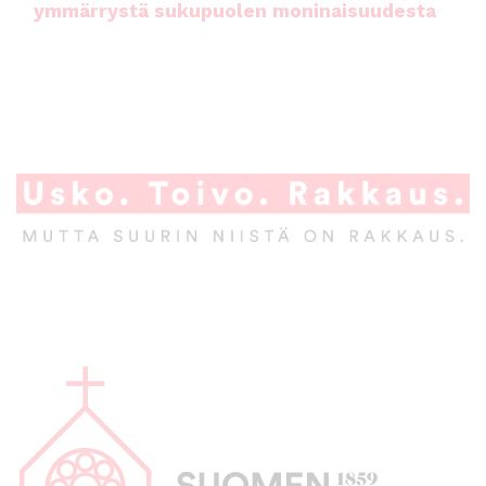
ymmärrystä sukupuolen moninaisuudesta
A
l
a
p