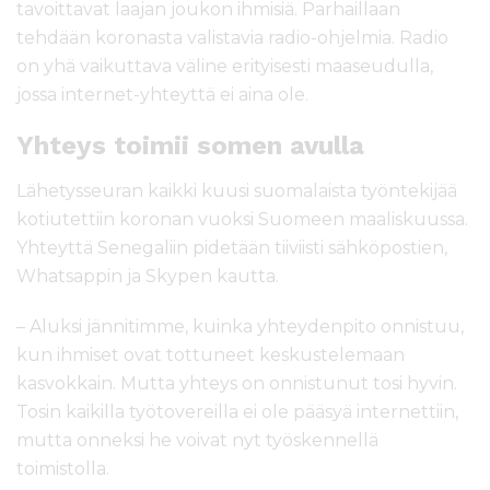
tavoittavat laajan joukon ihmisiä. Parhaillaan
tehdään koronasta valistavia radio-ohjelmia. Radio
on yhä vaikuttava väline erityisesti maaseudulla,
jossa internet-yhteyttä ei aina ole.
Yhteys toimii somen avulla
Lähetysseuran kaikki kuusi suomalaista työntekijää
kotiutettiin koronan vuoksi Suomeen maaliskuussa.
Yhteyttä Senegaliin pidetään tiiviisti sähköpostien,
Whatsappin ja Skypen kautta.
– Aluksi jännitimme, kuinka yhteydenpito onnistuu,
kun ihmiset ovat tottuneet keskustelemaan
kasvokkain. Mutta yhteys on onnistunut tosi hyvin.
Tosin kaikilla työtovereilla ei ole pääsyä internettiin,
mutta onneksi he voivat nyt työskennellä
toimistolla.