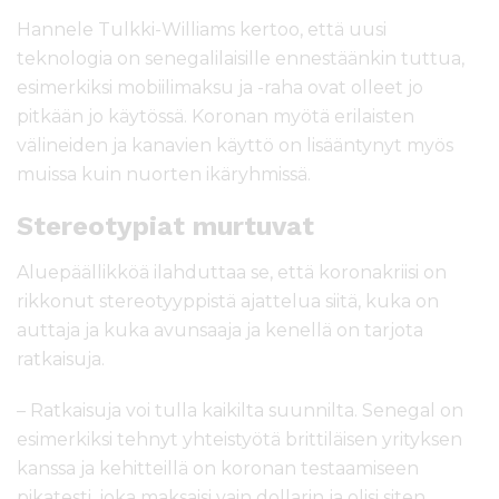
Hannele Tulkki-Williams kertoo, että uusi
teknologia on senegalilaisille ennestäänkin tuttua,
esimerkiksi mobiilimaksu ja -raha ovat olleet jo
pitkään jo käytössä. Koronan myötä erilaisten
välineiden ja kanavien käyttö on lisääntynyt myös
muissa kuin nuorten ikäryhmissä.
Stereotypiat murtuvat
Aluepäällikköä ilahduttaa se, että koronakriisi on
rikkonut stereotyyppistä ajattelua siitä, kuka on
auttaja ja kuka avunsaaja ja kenellä on tarjota
ratkaisuja.
– Ratkaisuja voi tulla kaikilta suunnilta. Senegal on
esimerkiksi tehnyt yhteistyötä brittiläisen yrityksen
kanssa ja kehitteillä on koronan testaamiseen
pikatesti, joka maksaisi vain dollarin ja olisi siten