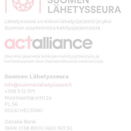
a
l
k
Lähetysseura on kirkon lähetysjärjestö ja yksi
Suomen suurimmista kehitysjärjestöistä.
k
i
Olemme jäsenenä kirkkojen kehitysyhteistyön ja
humanitaarisen avun kansainvälisessä verkostossa.
Suomen Lähetysseura
info@suomenlahetysseura.fi
+358 9 12 971
Maistraatinportti 2a
PL 56
00241 HELSINKI
Danske Bank
IBAN: FI38 8000 1400 1611 30