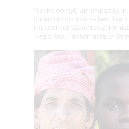
ö
n
Ruoka on nyt kalliimpaa kuin
ilmastonmuutos vaikeuttaa r
muutokset vaikuttavat ihmis
Nepalissa, Tansaniassa ja Sen