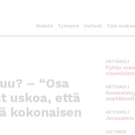
Meistä
Työmme
Uutiset
Tule muka
ARTIKKELI
Pyhän maan
ruuanlaito
tuu? – “Osa
ARTIKKELI
Suomalaisy
ut uskoa, että
markkinoit
dä kokonaisen
ARTIKKELI
Jerusalem 
UUTINEN