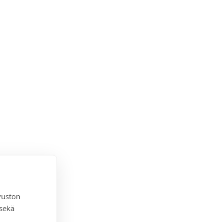
vuston
 sekä