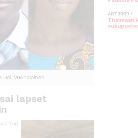
Pauliina Pa
ARTIKKELI
Thaimaan 
sukupuole
a Heli Vuohelainen.
sai lapset
in
naattori