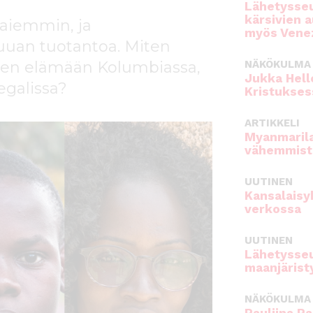
Lähetysseu
kärsivien 
 aiemmin, ja
myös Venez
uuan tuotantoa. Miten
ten elämään Kolumbiassa,
NÄKÖKULMA
Jukka Hell
egalissa?
Kristukses
ARTIKKELI
Myanmarila
vähemmist
UUTINEN
Kansalaisy
verkossa
UUTINEN
Lähetysseu
maanjärist
NÄKÖKULMA