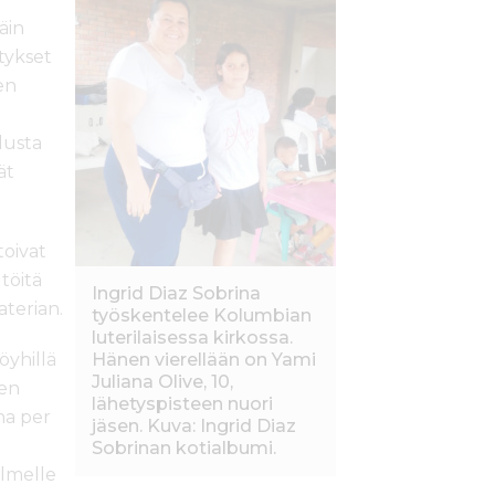
äin
tykset
en
lusta
ät
toivat
töitä
Ingrid Diaz Sobrina
aterian.
työskentelee Kolumbian
luterilaisessa kirkossa.
öyhillä
Hänen vierellään on Yami
Juliana Olive, 10,
nen
lähetyspisteen nuori
na per
jäsen. Kuva: Ingrid Diaz
Sobrinan kotialbumi.
olmelle