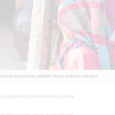
iehen kuoleman jälkeen. Kuva: Sabrina Dangol.
ssa Jajarkotissa, haastateltava ei tiedä
kuoli 10 vuotta sitten ja sen jälkeen