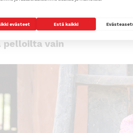
en inflaatio tänä vuonna.
aikki evästeet
Estä kaikki
Evästeaset
 pelloilta vain