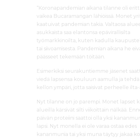
“Koronapandemian aikana tilanne oli eritt
vaikea Bucaramangan lähiöissä. Monet yri
kaatuivat pandemian takia. Valtaosa alue
asukkaista saa elantonsa epävirallisilta
työmarkkinoilta, kuten kadulla kaupuste
tai siivoamisesta. Pandemian aikana he eiv
päässeet tekemään töitään.
Esimerkiksi seurakuntiemme jäsenet saat
viedä lapsensa kouluun aamulla ja tehdä 
kellon ympäri, jotta saisivat perheelle ilta-
Nyt tilanne on jo parempi. Monet lapset k
alueilla kärsivät silti viikoittain nälkää. En
päivän proteiini saattoi olla yksi kananmu
lapsi. Nyt monella ei ole varaa ostaa edes
kananmunia tai yksi muna täytyy jakaa k