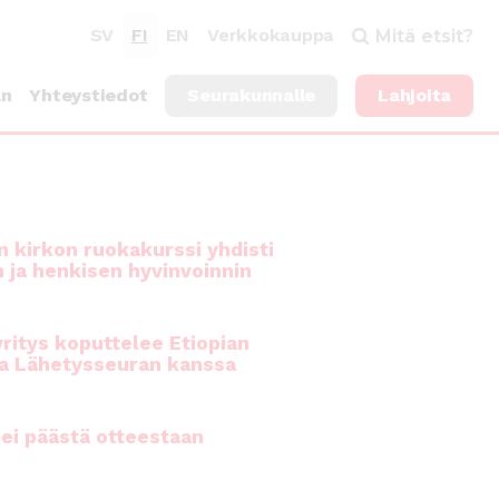
SV
FI
EN
Verkkokauppa
Mitä etsit?
an
Yhteystiedot
Seurakunnalle
Lahjoita
 kirkon ruokakurssi yhdisti
n ja henkisen hyvinvoinnin
ritys koputtelee Etiopian
a Lähetysseuran kanssa
ei päästä otteestaan