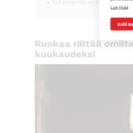
10,9 prosenttia on kuluttajahintoj
Lue lisää
Salli k
Ruokaa riittää omilta
kuukaudeksi