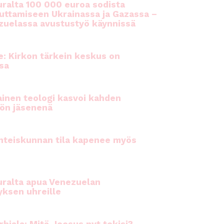
ralta 100 000 euroa sodista
auttamiseen Ukrainassa ja Gazassa –
uelassa avustustyö käynnissä
e: Kirkon tärkein keskus on
sa
inen teologi kasvoi kahden
ön jäsenenä
hteiskunnan tila kapenee myös
ralta apua Venezuelan
yksen uhreille