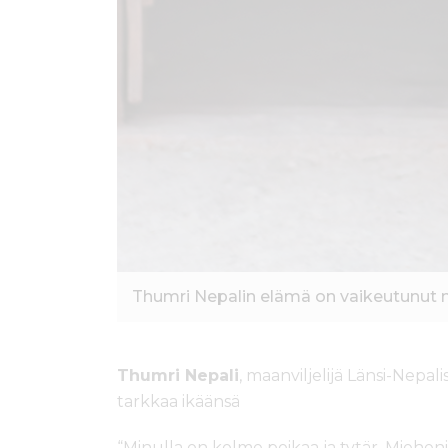
Thumri Nepalin elämä on vaikeutunut m
Thumri Nepali
, maanviljelijä Länsi-Nepali
tarkkaa ikäänsä
“Minulla on kolme poikaa ja tytär. Mieheni 