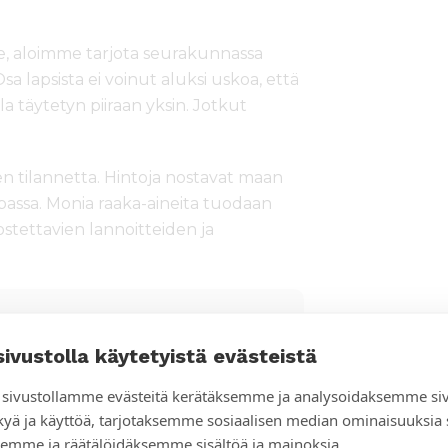
e, aloimme tarjota seurakunnassa
 Osa lapsista ei voinut aluksi uskoa, että
 täytetyn piiraan yksin. Jotkut
 tilannetta. Hintoja nostavat maan
opassa. Monia raaka-aineita tuodaan
ostettavien lannoitteiden ja
sivustolla käytetyistä evästeistä
aliravitsemuksesta viime vuonna.
sivustollamme evästeitä kerätäksemme ja analysoidaksemme si
ista oli lyhytkasvuisia kroonisen
kyä ja käyttöä, tarjotaksemme sosiaalisen median ominaisuuksia
nna.
emme ja räätälöidäksemme sisältöä ja mainoksia.