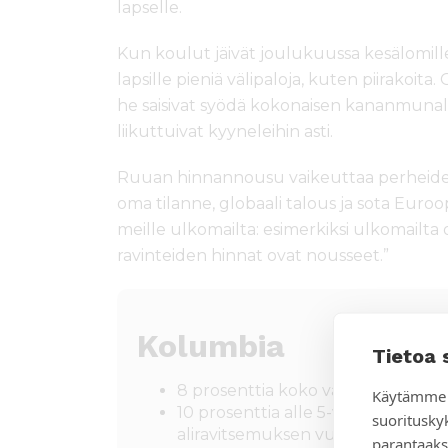
lapselle.
Kun koulut jäivät joulukuussa kesälomill
lapsille pieniä välipaloja, kuten piirakoita.
he saisivat syödä kokonaisen kananmunalla
liikuttuivat kyyneleihin asti.
Ruuan hinnannousu vaikeuttaa perheiden
oma tilanne, globaali talous ja sota Euro
meille ulkomailta: esimerkiksi ulkomailta 
ravinteiden hinnat ovat nousseet.”
Kolumbia
Tietoa 
8 prosenttia koko väestöstä kärsi 
Käytämme 
10 prosenttia alle 5-vuotiaista laps
suoritusky
aliravitsemuksen vuoksi viime vuo
parantaaks