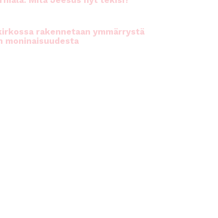
rhiala: Mitä Jeesus nyt tekisi?
kirkossa rakennetaan ymmärrystä
n moninaisuudesta