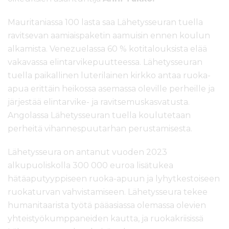
Mauritaniassa 100 lasta saa Lähetysseuran tuella
ravitsevan aamiaispaketin aamuisin ennen koulun
alkamista. Venezuelassa 60 % kotitalouksista elää
vakavassa elintarvikepuutteessa. Lähetysseuran
tuella paikallinen luterilainen kirkko antaa ruoka-
apua erittäin heikossa asemassa oleville perheille ja
järjestää elintarvike- ja ravitsemuskasvatusta.
Angolassa Lähetysseuran tuella koulutetaan
perheitä vihannespuutarhan perustamisesta.
Lähetysseura on antanut vuoden 2023
alkupuoliskolla 300 000 euroa lisätukea
hätäaputyyppiseen ruoka-apuun ja lyhytkestoiseen
ruokaturvan vahvistamiseen. Lähetysseura tekee
humanitaarista työtä pääasiassa olemassa olevien
yhteistyökumppaneiden kautta, ja ruokakriisissä