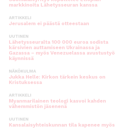
markkinoita Lähetysseuran kanssa
ARTIKKELI
Jerusalem ei päästä otteestaan
UUTINEN
Lähetysseuralta 100 000 euroa sodista
kärsivien auttamiseen Ukrainassa ja
Gazassa – myös Venezuelassa avustustyö
käynnissä
NÄKÖKULMA
Jukka Helle: Kirkon tärkein keskus on
Kristuksessa
ARTIKKELI
Myanmarilainen teologi kasvoi kahden
vähemmistön jäsenenä
UUTINEN
Kansalaisyhteiskunnan tila kapenee myös