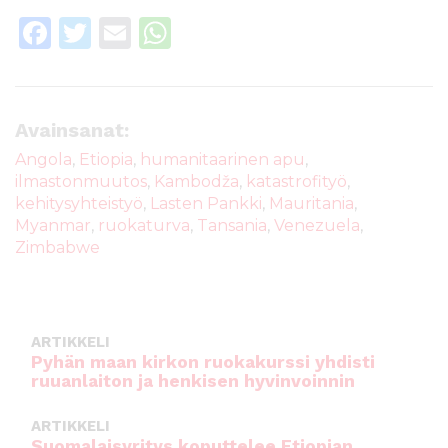
F
T
E
W
a
w
m
h
c
it
ai
a
e
te
l
ts
Avainsanat:
b
r
A
Angola
,
Etiopia
,
humanitaarinen apu
,
ilmastonmuutos
,
Kambodža
,
katastrofityö
,
o
p
kehitysyhteistyö
,
Lasten Pankki
,
Mauritania
,
o
p
Myanmar
,
ruokaturva
,
Tansania
,
Venezuela
,
k
Zimbabwe
ARTIKKELI
Pyhän maan kirkon ruokakurssi yhdisti
ruuanlaiton ja henkisen hyvinvoinnin
ARTIKKELI
Suomalaisyritys koputtelee Etiopian