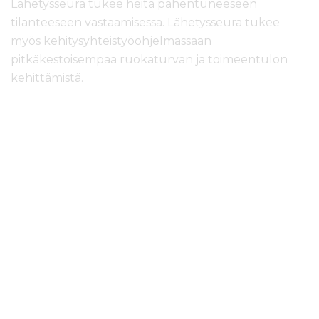
Lähetysseura tukee heitä pahentuneeseen
tilanteeseen vastaamisessa. Lähetysseura tukee
myös kehitysyhteistyöohjelmassaan
pitkäkestoisempaa ruokaturvan ja toimeentulon
kehittämistä.