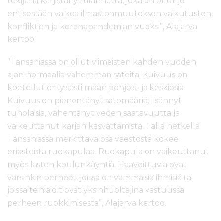
tekijänä kärjistänyt tilannetta, joka on ollut jo
entisestään vaikea ilmastonmuutoksen vaikutusten,
konfliktien ja koronapandemian vuoksi”, Alajarva
kertoo.
”Tansaniassa on ollut viimeisten kahden vuoden
ajan normaalia vähemmän sateita. Kuivuus on
koetellut erityisesti maan pohjois- ja keskiosia.
Kuivuus on pienentänyt satomääriä, lisännyt
tuholaisia, vähentänyt veden saatavuutta ja
vaikeuttanut karjan kasvattamista. Tällä hetkellä
Tansaniassa merkittävä osa väestöstä kokee
eriasteista ruokapulaa. Ruokapula on vaikeuttanut
myös lasten koulunkäyntiä. Haavoittuvia ovat
varsinkin perheet, joissa on vammaisia ihmisiä tai
joissa teiniäidit ovat yksinhuoltajina vastuussa
perheen ruokkimisesta”, Alajarva kertoo.