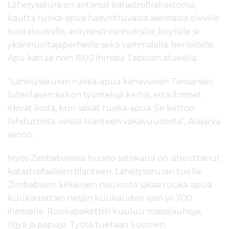
Lähetysseura on antanut katastrofirahastonsa
kautta ruoka-apua haavoittuvassa asemassa oleville
kotitalouksille, erityisesti vanhuksille, köyhille ja
yksinhuoltajaperheille sekä vammaisille henkilöille.
Apu kattaa noin 1500 ihmistä Taboran alueella.
”Lähetysseuran ruoka-apua kanavoivan Tansanian
luterilaisen kirkon työntekijä kertoi, että ihmiset
itkivät ilosta, kun saivat ruoka-apua. Se kertoo
lohdutonta viestiä tilanteen vakavuudesta”, Alajarva
sanoo.
Myös Zimbabwessa huono satokausi on aiheuttanut
katastrofaalisen tilanteen. Lähetysseuran tuella
Zimbabwen kirkkojen neuvosto jakaa ruoka-apua
kuukausittain neljän kuukauden ajan yli 700
ihmiselle. Ruokapakettiin kuuluu maissijauhoja,
öljyä ja papuja. Työtä tuetaan Suomen