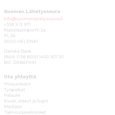
Suomen Lähetysseura
info@suomenlahetysseura.fi
+358 9 12 971
Maistraatinportti 2a
PL 56
00241 HELSINKI
Danske Bank
IBAN: FI38 8000 1400 1611 30
BIC: DABAFIHH
Ota yhteyttä
Yhteystiedot
Työpaikat
Palaute
Kuvat, videot ja logot
Medialle
Tietosuojaselosteet