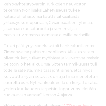
kehitysyhteistyövaroin. Kirkkojen neuvoston
tekemän työn lisäksi Lähetysseura tukee
katastrofirahastonsa kautta pitkäaikaista
yhteistyökumppaniaan, Gwain isoäitien ryhmää,
jakamaan ruokatarpeita ja siemenviljaa
haavoittuvimmassa asemassa oleville perheille.
”Juuri päättynyt sadekausi oli hankealueillamme
Zimbabwessa pahin mahdollinen. Alkuun sateet
olivat niukat, tulivat myöhässä ja kuivattivat maissin
peltoon jo heti alkuunsa. Sitten tammikuussa tuli
todella sateista, mikä taas johti siihen, että myös
kuivuutta hyvin sietävät durra ja hirssi menetettiin
suurelta osin. Nyt hankealueella on korjattu satoa
yhden kuukauden tarpeisiin, loppuvuosi eletään
ruoka-avun varassa”, kertoo Alajarva.
YK:n maailman ruokaohjelman
WFP:n mukaan