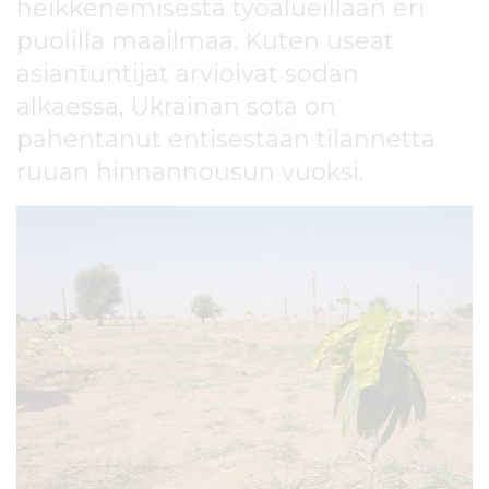
heikkenemisestä työalueillaan eri
l
t
puolilla maailmaa. Kuten useat
ö
asiantuntijat arvioivat sodan
ö
alkaessa, Ukrainan sota on
n
pahentanut entisestään tilannetta
ruuan hinnannousun vuoksi.