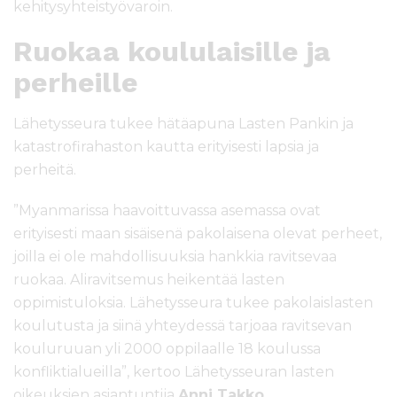
kehitysyhteistyövaroin.
Ruokaa koululaisille ja
perheille
Lähetysseura tukee hätäapuna Lasten Pankin ja
katastrofirahaston kautta erityisesti lapsia ja
perheitä.
”Myanmarissa haavoittuvassa asemassa ovat
erityisesti maan sisäisenä pakolaisena olevat perheet,
joilla ei ole mahdollisuuksia hankkia ravitsevaa
ruokaa. Aliravitsemus heikentää lasten
oppimistuloksia. Lähetysseura tukee pakolaislasten
koulutusta ja siinä yhteydessä tarjoaa ravitsevan
kouluruuan yli 2000 oppilaalle 18 koulussa
konfliktialueilla”, kertoo Lähetysseuran lasten
oikeuksien asiantuntija
Anni Takko.