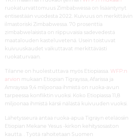
ruokaturvattomuus Zimbabwessa on lisääntynyt
entisestään vuodesta 2022. Kuivuus on merkittävin
ilmastoriski Zimbabwessa. 70 prosenttia
zimbabwelaisista on riippuvaisia sadevedestä
maatalouden kasteluvetenä. Usein toistuvat
kuivuuskaudet vaikuttavat merkittävästi
ruokaturvaan.
Tilanne on huolestuttava myös Etiopiassa.
WFP:n
arvion
mukaan Etiopian Tigrayssa, Afarissa ja
Amrayssa 9,4 miljoonaa ihmistä on ruoka-avun
tarpeessa konfliktin vuoksi. Koko Etiopiassa 11,8
miljoonaa ihmistä kärsii nälästä kuivuuden vuoksi.
Lähetysseura antaa ruoka-apua Tigrayn eteläosiin
Etiopian Mekane Yesus -kirkon kehitysosaston
kautta. . Työtä rahoitetaan Suomen