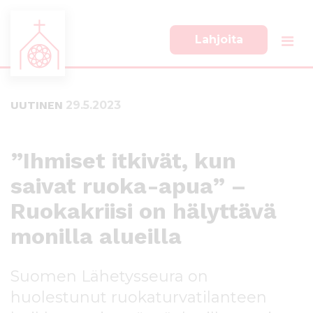
Lahjoita
S
S
i
i
i
i
UUTINEN
29.5.2023
r
r
r
r
y
y
s
a
”Ihmiset itkivät, kun
u
l
saivat ruoka-apua” –
o
a
r
p
Ruokakriisi on hälyttävä
a
a
a
l
monilla alueilla
n
k
s
k
Suomen Lähetysseura on
i
i
s
i
huolestunut ruokaturvatilanteen
ä
n