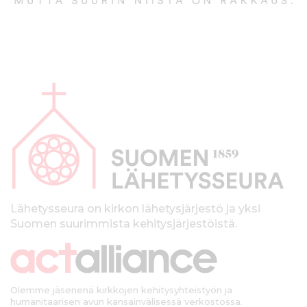
A
l
a
p
a
l
k
Lähetysseura on kirkon lähetysjärjestö ja yksi
Suomen suurimmista kehitysjärjestöistä.
k
i
Olemme jäsenenä kirkkojen kehitysyhteistyön ja
humanitaarisen avun kansainvälisessä verkostossa.