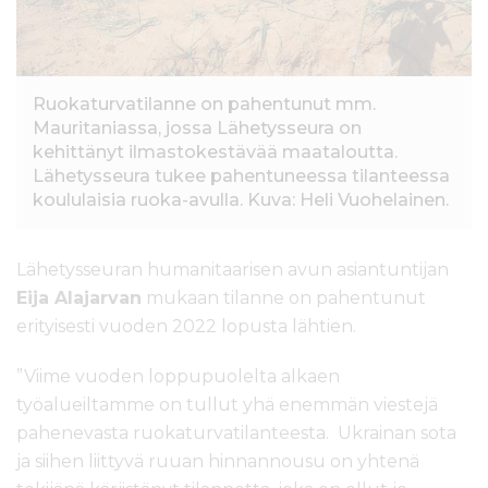
Ruokaturvatilanne on pahentunut mm.
Mauritaniassa, jossa Lähetysseura on
kehittänyt ilmastokestävää maataloutta.
Lähetysseura tukee pahentuneessa tilanteessa
koululaisia ruoka-avulla. Kuva: Heli Vuohelainen.
Lähetysseuran humanitaarisen avun asiantuntijan
Eija Alajarvan
mukaan tilanne on pahentunut
erityisesti vuoden 2022 lopusta lähtien.
”Viime vuoden loppupuolelta alkaen
työalueiltamme on tullut yhä enemmän viestejä
pahenevasta ruokaturvatilanteesta. Ukrainan sota
ja siihen liittyvä ruuan hinnannousu on yhtenä