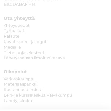
BIC: DABAFIHH
Ota yhteyttä
Yhteystiedot
Työpaikat
Palaute
Kuvat, videot ja logot
Medialle
Tietosuojaselosteet
Lähetysseuran ilmoituskanava
Oikopolut
Verkkokauppa
Materiaalipankki
Kustannustoiminta
Leiri- ja kurssikeskus Päiväkumpu
Lähetyskirkko