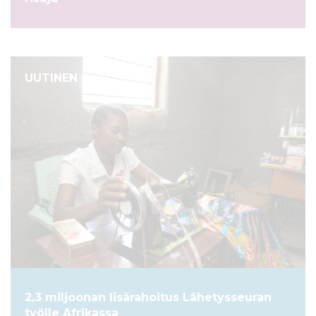
UUTINEN
2,3 miljoonan lisärahoitus Lähetysseuran
työlle Afrikassa