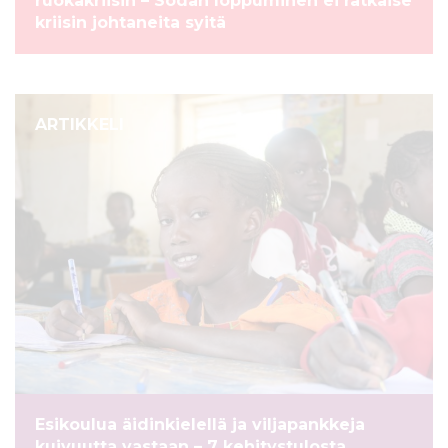
ruokakriisin – Sodan loppuminen ei ratkaise
kriisin johtaneita syitä
ARTIKKELI
Esikoulua äidinkielellä ja viljapankkeja
kuivuutta vastaan – 7 kehitystulosta