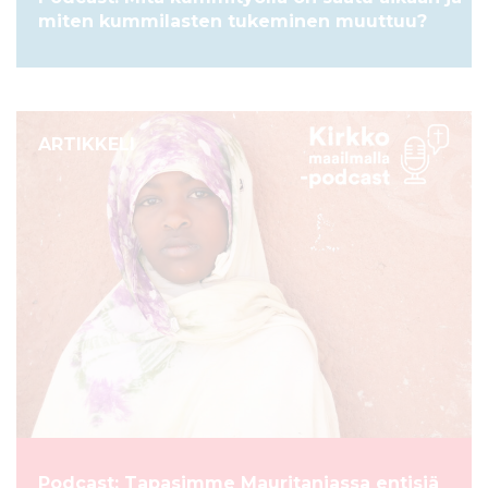
miten kummilasten tukeminen muuttuu?
ARTIKKELI
Podcast: Tapasimme Mauritaniassa entisiä