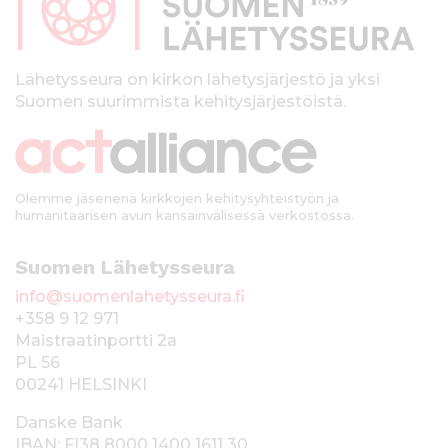
a
l
k
Lähetysseura on kirkon lähetysjärjestö ja yksi
Suomen suurimmista kehitysjärjestöistä.
k
i
Olemme jäsenenä kirkkojen kehitysyhteistyön ja
humanitaarisen avun kansainvälisessä verkostossa.
Suomen Lähetysseura
info@suomenlahetysseura.fi
+358 9 12 971
Maistraatinportti 2a
PL 56
00241 HELSINKI
Danske Bank
IBAN: FI38 8000 1400 1611 30