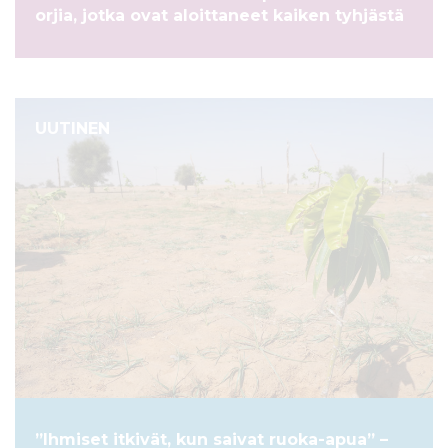
orjia, jotka ovat aloittaneet kaiken tyhjästä
UUTINEN
”Ihmiset itkivät, kun saivat ruoka-apua” –