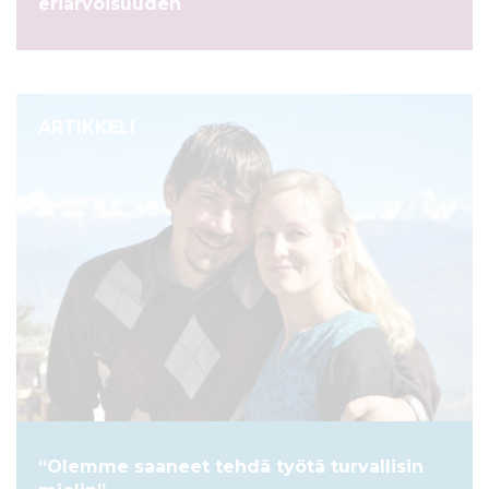
eriarvoisuuden
ARTIKKELI
“Olemme saaneet tehdä työtä turvallisin