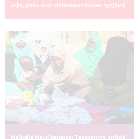
orjia, jotka ovat aloittaneet kaiken tyhjästä
ARTIKKELI
Matkalla Mauritaniassa: Tapasimme entisiä