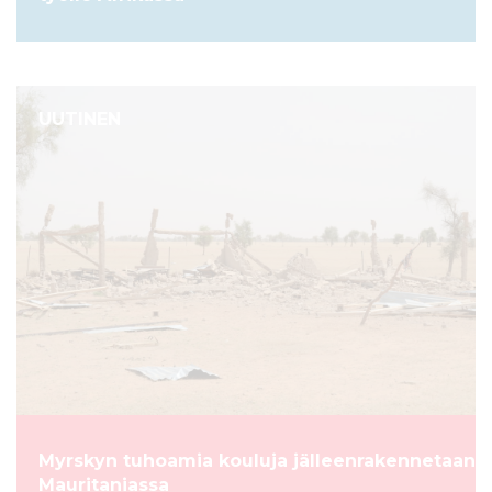
UUTINEN
Myrskyn tuhoamia kouluja jälleenrakennetaan
Mauritaniassa