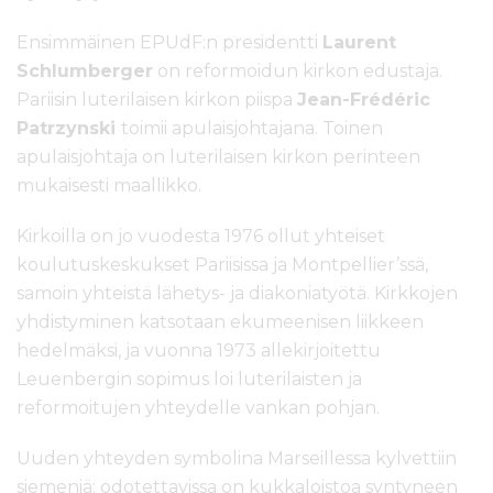
Ensimmäinen EPUdF:n presidentti
Laurent
Schlumberger
on reformoidun kirkon edustaja.
Pariisin luterilaisen kirkon piispa
Jean-Frédéric
Patrzynski
toimii apulaisjohtajana. Toinen
apulaisjohtaja on luterilaisen kirkon perinteen
mukaisesti maallikko.
Kirkoilla on jo vuodesta 1976 ollut yhteiset
koulutuskeskukset Pariisissa ja Montpellier’ssä,
samoin yhteistä lähetys- ja diakoniatyötä. Kirkkojen
yhdistyminen katsotaan ekumeenisen liikkeen
hedelmäksi, ja vuonna 1973 allekirjoitettu
Leuenbergin sopimus loi luterilaisten ja
reformoitujen yhteydelle vankan pohjan.
Uuden yhteyden symbolina Marseillessa kylvettiin
siemeniä: odotettavissa on kukkaloistoa syntyneen