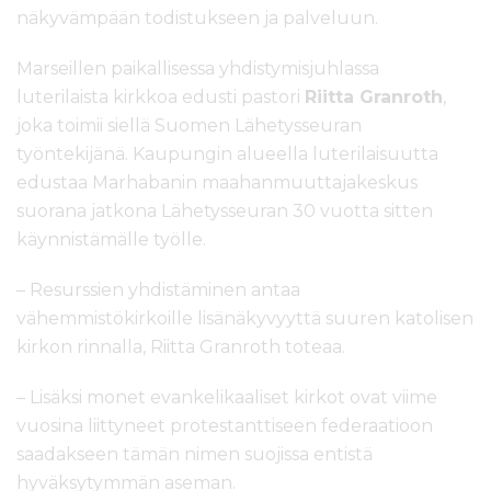
näkyvämpään todistukseen ja palveluun.
Marseillen paikallisessa yhdistymisjuhlassa
luterilaista kirkkoa edusti pastori
Riitta Granroth
,
joka toimii siellä Suomen Lähetysseuran
työntekijänä. Kaupungin alueella luterilaisuutta
edustaa Marhabanin maahanmuuttajakeskus
suorana jatkona Lähetysseuran 30 vuotta sitten
käynnistämälle työlle.
– Resurssien yhdistäminen antaa
vähemmistökirkoille lisänäkyvyyttä suuren katolisen
kirkon rinnalla, Riitta Granroth toteaa.
– Lisäksi monet evankelikaaliset kirkot ovat viime
vuosina liittyneet protestanttiseen federaatioon
saadakseen tämän nimen suojissa entistä
hyväksytymmän aseman.