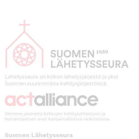
A
l
a
p
a
l
k
Lähetysseura on kirkon lähetysjärjestö ja yksi
Suomen suurimmista kehitysjärjestöistä.
k
i
Olemme jäsenenä kirkkojen kehitysyhteistyön ja
humanitaarisen avun kansainvälisessä verkostossa.
Suomen Lähetysseura