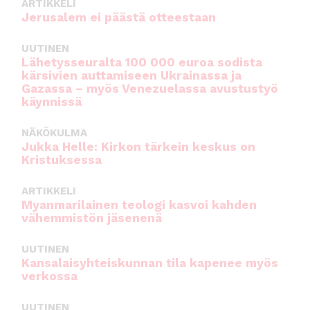
ARTIKKELI
Jerusalem ei päästä otteestaan
UUTINEN
Lähetysseuralta 100 000 euroa sodista
kärsivien auttamiseen Ukrainassa ja
Gazassa – myös Venezuelassa avustustyö
käynnissä
NÄKÖKULMA
Jukka Helle: Kirkon tärkein keskus on
Kristuksessa
ARTIKKELI
Myanmarilainen teologi kasvoi kahden
vähemmistön jäsenenä
UUTINEN
Kansalaisyhteiskunnan tila kapenee myös
verkossa
UUTINEN