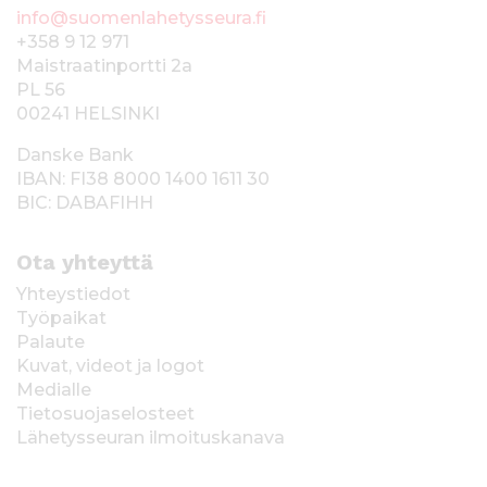
info@suomenlahetysseura.fi
+358 9 12 971
Maistraatinportti 2a
PL 56
00241 HELSINKI
Danske Bank
IBAN: FI38 8000 1400 1611 30
BIC: DABAFIHH
Ota yhteyttä
Yhteystiedot
Työpaikat
Palaute
Kuvat, videot ja logot
Medialle
Tietosuojaselosteet
Lähetysseuran ilmoituskanava