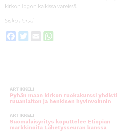
kirkon logon kaikissa väreissä.
Sisko Pörsti
F
T
E
W
a
w
m
h
c
it
ai
a
e
te
l
ts
b
r
A
o
p
ARTIKKELI
o
p
Pyhän maan kirkon ruokakurssi yhdisti
ruuanlaiton ja henkisen hyvinvoinnin
k
ARTIKKELI
Suomalaisyritys koputtelee Etiopian
markkinoita Lähetysseuran kanssa