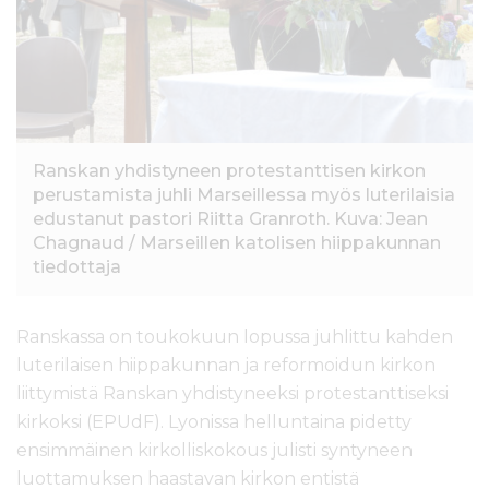
l
t
ö
ö
n
Ranskan yhdistyneen protestanttisen kirkon
perustamista juhli Marseillessa myös luterilaisia
edustanut pastori Riitta Granroth. Kuva: Jean
Chagnaud / Marseillen katolisen hiippakunnan
tiedottaja
Ranskassa on toukokuun lopussa juhlittu kahden
luterilaisen hiippakunnan ja reformoidun kirkon
liittymistä Ranskan yhdistyneeksi protestanttiseksi
kirkoksi (EPUdF). Lyonissa helluntaina pidetty
ensimmäinen kirkolliskokous julisti syntyneen
luottamuksen haastavan kirkon entistä