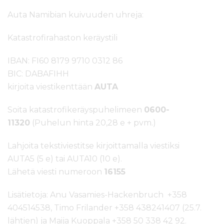
Auta Namibian kuivuuden uhreja:
Katastrofirahaston keräystili
IBAN: FI60 8179 9710 0312 86
BIC: DABAFIHH
kirjoita viestikenttään
AUTA
Soita katastrofikeräyspuhelimeen
0600-
11320
(Puhelun hinta 20,28 e + pvm.)
Lahjoita tekstiviestitse kirjoittamalla viestiksi
AUTA5 (5 e) tai AUTA10 (10 e).
Lähetä viesti numeroon
16155
Lisätietoja: Anu Vasamies-Hackenbruch +358
404514538, Timo Frilander +358 438241407 (25.7.
lähtien) ja Maija Kuoppala +358 50 338 42 92.