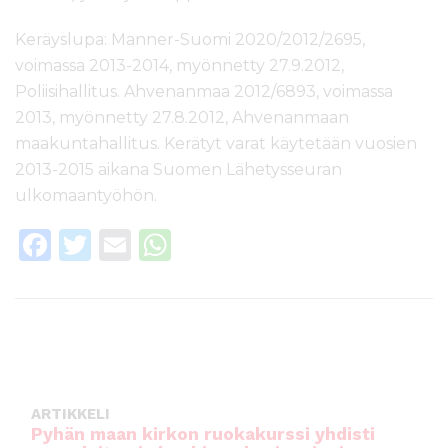
Keräyslupa: Manner-Suomi 2020/2012/2695,
voimassa 2013-2014, myönnetty 27.9.2012,
Poliisihallitus. Ahvenanmaa 2012/6893, voimassa
2013, myönnetty 27.8.2012, Ahvenanmaan
maakuntahallitus. Kerätyt varat käytetään vuosien
2013-2015 aikana Suomen Lähetysseuran
ulkomaantyöhön.
F
T
E
W
a
w
m
h
c
it
ai
a
e
te
l
ts
b
r
A
o
p
ARTIKKELI
o
p
Pyhän maan kirkon ruokakurssi yhdisti