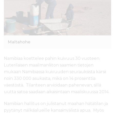
l
t
ö
ö
n
Maltahohe
Namibiaa koettelee pahin kuivuus 30 vuoteen.
Luterilaisen maailmanliiton saamien tietojen
mukaan Namibiassa kuivuuden seurauksista kärsii
noin 330 000 asukasta, mikä on 14 prosenttia
väestöstä. Tilanteen arvioidaan pahenevan, sillä
uutta satoa saadaan aikaisintaan maaliskuussa 2014.
Namibian hallitus on julistanut maahan hätätilan ja
pyytänyt nälkäalueille kansainvälistä apua. Myös