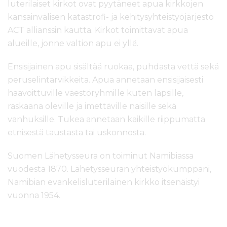
luterilaiset kirkot ovat pyytäneet apua kirkkojen
kansainvälisen katastrofi- ja kehitysyhteistyöjärjestö
ACT allianssin kautta. Kirkot toimittavat apua
alueille, jonne valtion apu ei yllä.
Ensisijainen apu sisältää ruokaa, puhdasta vettä sekä
peruselintarvikkeita. Apua annetaan ensisijaisesti
haavoittuville väestöryhmille kuten lapsille,
raskaana oleville ja imettäville naisille sekä
vanhuksille. Tukea annetaan kaikille riippumatta
etnisestä taustasta tai uskonnosta.
Suomen Lähetysseura on toiminut Namibiassa
vuodesta 1870. Lähetysseuran yhteistyökumppani,
Namibian evankelisluterilainen kirkko itsenäistyi
vuonna 1954.