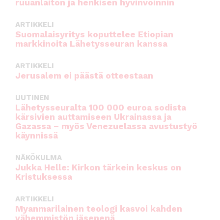
ruuanlaiton ja henkisen hyvinvoinnin
k
ARTIKKELI
Suomalaisyritys koputtelee Etiopian
markkinoita Lähetysseuran kanssa
ARTIKKELI
Jerusalem ei päästä otteestaan
UUTINEN
Lähetysseuralta 100 000 euroa sodista
kärsivien auttamiseen Ukrainassa ja
Gazassa – myös Venezuelassa avustustyö
käynnissä
NÄKÖKULMA
Jukka Helle: Kirkon tärkein keskus on
Kristuksessa
ARTIKKELI
Myanmarilainen teologi kasvoi kahden
vähemmistön jäsenenä