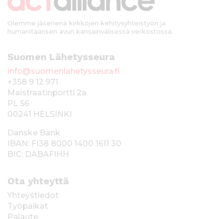
i
Olemme jäsenenä kirkkojen kehitysyhteistyön ja
humanitaarisen avun kansainvälisessä verkostossa.
Suomen Lähetysseura
info@suomenlahetysseura.fi
+358 9 12 971
Maistraatinportti 2a
PL 56
00241 HELSINKI
Danske Bank
IBAN: FI38 8000 1400 1611 30
BIC: DABAFIHH
Ota yhteyttä
Yhteystiedot
Työpaikat
Palaute