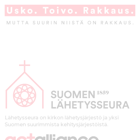
A
l
a
p
a
l
k
Lähetysseura on kirkon lähetysjärjestö ja yksi
Suomen suurimmista kehitysjärjestöistä.
k