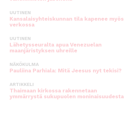
UUTINEN
Kansalaisyhteiskunnan tila kapenee myös
verkossa
UUTINEN
Lähetysseuralta apua Venezuelan
maanjäristyksen uhreille
NÄKÖKULMA
Pauliina Parhiala: Mitä Jeesus nyt tekisi?
ARTIKKELI
Thaimaan kirkossa rakennetaan
ymmärrystä sukupuolen moninaisuudesta