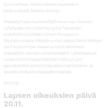
kuunnellaan. Kirkko kasvaa maasaiden
keskuudessa, Sepeko kertoo.
Maasaityttöjen kummiohjelma on osa Suomen
Lähetysseuran tukemaa työtä Tansanian
evankelisluterilaisen kirkon Morogoron
hiippakunnassa. Hiippakunnan piispa Jakob Mameo
ole Paulo on itse maasai ja toimii aktiivisesti
maasaiden aseman parantamiseksi. Lähetysseura
tukee myös maasainkielisten esikoulujen
perustamista ja toimintaa sekä evankeliointi- ja
seurakuntatyötä maasaiden parissa.
Kirsi Elo
Lapsen oikeuksien päivä
20.11.