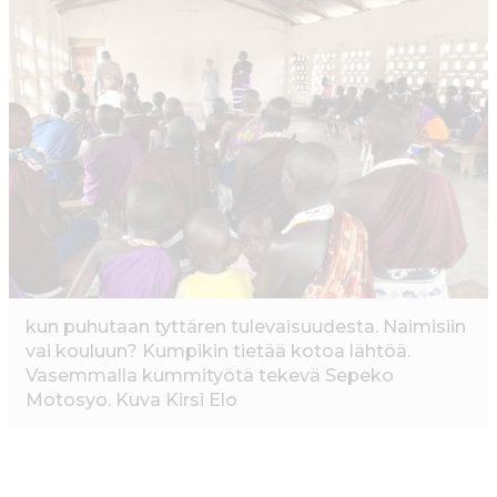
e
te
l
ts
b
r
A
o
p
o
p
k
kun puhutaan tyttären tulevaisuudesta. Naimisiin
vai kouluun? Kumpikin tietää kotoa lähtöä.
Vasemmalla kummityötä tekevä Sepeko
Motosyo. Kuva Kirsi Elo