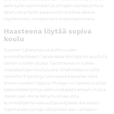
sekä kylän vanhimpien ja johtajien kanssa johtivat
siihen, että hänet palautettiin kotiinsa viikkoa
myöhemmin, onneksi vielä koskemattomana.
Haasteena löytää sopiva
koulu
Suomen Lähetysseura aloitti uuden
kummihankkeen Tansaniassa Morogoron seudulla
tämän vuoden alussa. Tavoitteena on tukea
maasaityttöjen koulutusta. Ohjelmassa on tällä
hetkellä 13 tyttöä ja lukumäärä kasvanee vielä
ennen vuoden loppua. Mukaan on tarkoitus ottaa
kaikenikäisiä tyttöjä esikouluikäisistä alkaen, mutta
melko pian Anna-Riitta huomasi, että
kummiohjelma voisi auttaa erityisesti ala-asteen
lopettaneita tyttöjä välttämään liian varhaisen