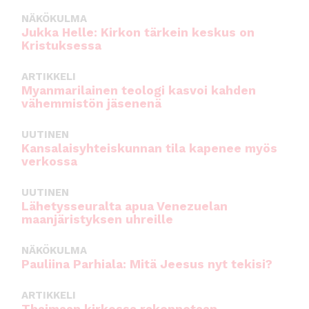
NÄKÖKULMA
Jukka Helle: Kirkon tärkein keskus on
Kristuksessa
ARTIKKELI
Myanmarilainen teologi kasvoi kahden
vähemmistön jäsenenä
UUTINEN
Kansalaisyhteiskunnan tila kapenee myös
verkossa
UUTINEN
Lähetysseuralta apua Venezuelan
maanjäristyksen uhreille
NÄKÖKULMA
Pauliina Parhiala: Mitä Jeesus nyt tekisi?
ARTIKKELI
Thaimaan kirkossa rakennetaan