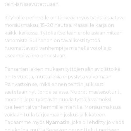
teini-iän saavutettuaan.
Köyhälle perheelle on tärkeää myös tytöstä saatava
morsiusmaksu, 15–20 nautaa. Maasaille karja on
kaikki kaikessa. Tytöllä itsellään ei ole asiaan mitään
sanomista. Sulhanen on tavallisesti tyttöä
huomattavasti vanhempi ja miehellä voi olla jo
useampi vaimo ennestään.
Tansanian lakien mukaan tyttöjen alin avioliittoikä
on 15 vuotta, mutta lakia ei pystytä valvomaan.
Päinvastoin se, mikä ennen tehtiin julkisesti,
saatetaan nyt tehdä salassa. Nuoret maasaisoturit,
moranit, jopa ryöstävät nuoria tyttöjä vaimoksi
itselleen tai vanhemmille miehille. Morsiusmaksua
voidaan tulla tarjoamaan joskus jälkikäteen.
Tapaamme myös
Nyamatin
, joka oli ehditty jo viedä
pois kotoa, mutta Sepekon neuvottelut perheen