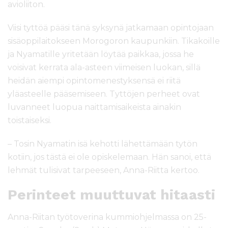
avioliiton.
Viisi tyttöä pääsi tänä syksynä jatkamaan opintojaan
sisäoppilaitokseen Morogoron kaupunkiin. Tikakoille
ja Nyamatille yritetään löytää paikkaa, jossa he
voisivat kerrata ala-asteen viimeisen luokan, sillä
heidän aiempi opintomenestyksensä ei riitä
yläasteelle pääsemiseen. Tyttöjen perheet ovat
luvanneet luopua naittamisaikeista ainakin
toistaiseksi.
– Tosin Nyamatin isä kehotti lähettämään tytön
kotiin, jos tästä ei ole opiskelemaan. Hän sanoi, että
lehmät tulisivat tarpeeseen, Anna-Riitta kertoo.
Perinteet muuttuvat hitaasti
Anna-Riitan työtoverina kummiohjelmassa on 25-