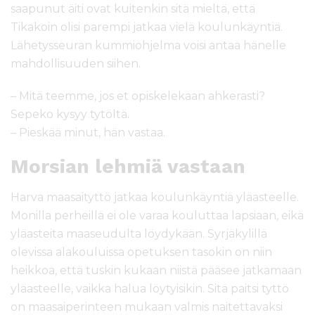
saapunut äiti ovat kuitenkin sitä mieltä, että
Tikakoin olisi parempi jatkaa vielä koulunkäyntiä.
Lähetysseuran kummiohjelma voisi antaa hänelle
mahdollisuuden siihen.
– Mitä teemme, jos et opiskelekaan ahkerasti?
Sepeko kysyy tytöltä.
– Pieskää minut, hän vastaa.
Morsian lehmiä vastaan
Harva maasaityttö jatkaa koulunkäyntiä yläasteelle.
Monilla perheillä ei ole varaa kouluttaa lapsiaan, eikä
yläasteita maaseudulta löydykään. Syrjäkylillä
olevissa alakouluissa opetuksen tasokin on niin
heikkoa, että tuskin kukaan niistä pääsee jatkamaan
yläasteelle, vaikka halua löytyisikin. Sitä paitsi tyttö
on maasaiperinteen mukaan valmis naitettavaksi