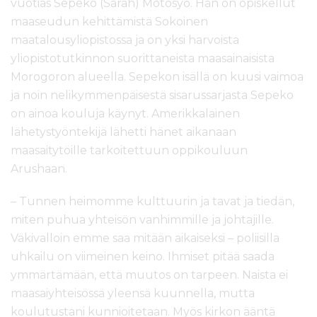
vuotias Sepeko (Sarah) Motosyo. Hän on opiskellut
maaseudun kehittämistä Sokoinen
maatalousyliopistossa ja on yksi harvoista
yliopistotutkinnon suorittaneista maasainaisista
Morogoron alueella. Sepekon isällä on kuusi vaimoa
ja noin nelikymmenpäisestä sisarussarjasta Sepeko
on ainoa kouluja käynyt. Amerikkalainen
lähetystyöntekijä lähetti hänet aikanaan
maasaitytöille tarkoitettuun oppikouluun
Arushaan.
– Tunnen heimomme kulttuurin ja tavat ja tiedän,
miten puhua yhteisön vanhimmille ja johtajille.
Väkivalloin emme saa mitään aikaiseksi – poliisilla
uhkailu on viimeinen keino. Ihmiset pitää saada
ymmärtämään, että muutos on tarpeen. Naista ei
maasaiyhteisössä yleensä kuunnella, mutta
koulutustani kunnioitetaan. Myös kirkon ääntä