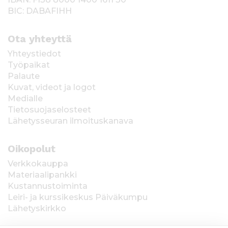
BIC: DABAFIHH
Ota yhteyttä
Yhteystiedot
Työpaikat
Palaute
Kuvat, videot ja logot
Medialle
Tietosuojaselosteet
Lähetysseuran ilmoituskanava
Oikopolut
Verkkokauppa
Materiaalipankki
Kustannustoiminta
Leiri- ja kurssikeskus Päiväkumpu
Lähetyskirkko