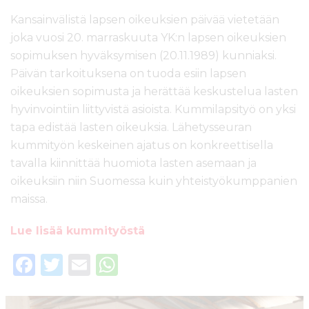
Kansainvälistä lapsen oikeuksien päivää vietetään
joka vuosi 20. marraskuuta YK:n lapsen oikeuksien
sopimuksen hyväksymisen (20.11.1989) kunniaksi.
Päivän tarkoituksena on tuoda esiin lapsen
oikeuksien sopimusta ja herättää keskustelua lasten
hyvinvointiin liittyvistä asioista. Kummilapsityö on yksi
tapa edistää lasten oikeuksia. Lähetysseuran
kummityön keskeinen ajatus on konkreettisella
tavalla kiinnittää huomiota lasten asemaan ja
oikeuksiin niin Suomessa kuin yhteistyökumppanien
maissa.
Lue lisää kummityöstä
F
T
E
W
a
w
m
h
c
it
ai
a