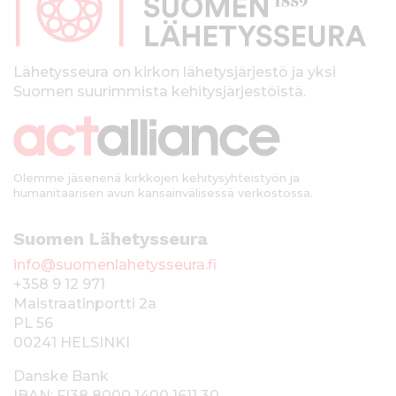
a
l
k
Lähetysseura on kirkon lähetysjärjestö ja yksi
Suomen suurimmista kehitysjärjestöistä.
k
i
Olemme jäsenenä kirkkojen kehitysyhteistyön ja
humanitaarisen avun kansainvälisessä verkostossa.
Suomen Lähetysseura
info@suomenlahetysseura.fi
+358 9 12 971
Maistraatinportti 2a
PL 56
00241 HELSINKI
Danske Bank
IBAN: FI38 8000 1400 1611 30