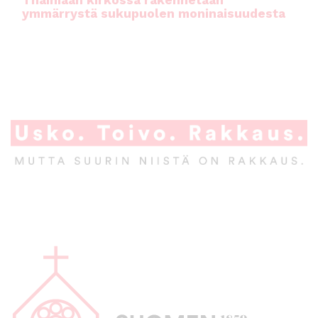
ymmärrystä sukupuolen moninaisuudesta
A
l
a
p