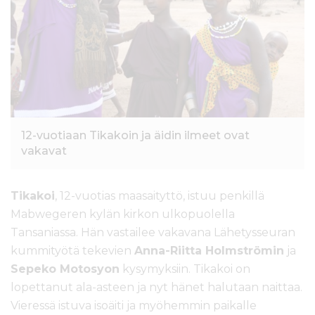
l
t
ö
ö
n
12-vuotiaan Tikakoin ja äidin ilmeet ovat
vakavat
Tikakoi
, 12-vuotias maasaityttö, istuu penkillä
Mabwegeren kylän kirkon ulkopuolella
Tansaniassa. Hän vastailee vakavana Lähetysseuran
kummityötä tekevien
Anna-Riitta Holmströmin
ja
Sepeko Motosyon
kysymyksiin. Tikakoi on
lopettanut ala-asteen ja nyt hänet halutaan naittaa.
Vieressä istuva isoäiti ja myöhemmin paikalle