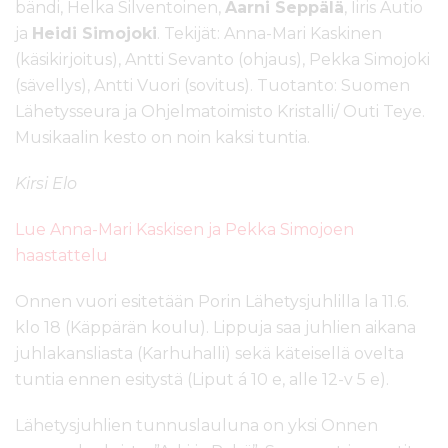
bändi, Helka Silventoinen,
Aarni Seppälä
, Iiris Autio
ja
Heidi Simojoki
. Tekijät: Anna-Mari Kaskinen
(käsikirjoitus), Antti Sevanto (ohjaus), Pekka Simojoki
(sävellys), Antti Vuori (sovitus). Tuotanto: Suomen
Lähetysseura ja Ohjelmatoimisto Kristalli/ Outi Teye.
Musikaalin kesto on noin kaksi tuntia.
Kirsi Elo
Lue Anna-Mari Kaskisen ja Pekka Simojoen
haastattelu
Onnen vuori esitetään Porin Lähetysjuhlilla la 11.6.
klo 18 (Käppärän koulu). Lippuja saa juhlien aikana
juhlakansliasta (Karhuhalli) sekä käteisellä ovelta
tuntia ennen esitystä (Liput á 10 e, alle 12-v 5 e).
Lähetysjuhlien tunnuslauluna on yksi Onnen