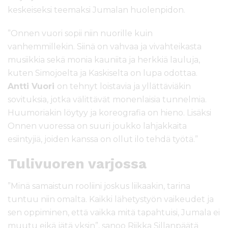
keskeiseksi teemaksi Jumalan huolenpidon.
”Onnen vuori sopii niin nuorille kuin
vanhemmillekin. Siinä on vahvaa ja vivahteikasta
musiikkia sekä monia kauniita ja herkkiä lauluja,
kuten Simojoelta ja Kaskiselta on lupa odottaa.
Antti Vuori
on tehnyt loistavia ja yllättäviäkin
sovituksia, jotka välittävät monenlaisia tunnelmia.
Huumoriakin löytyy ja koreografia on hieno. Lisäksi
Onnen vuoressa on suuri joukko lahjakkaita
esiintyjiä, joiden kanssa on ollut ilo tehdä työtä.”
Tulivuoren varjossa
”Minä samaistun rooliini joskus liikaakin, tarina
tuntuu niin omalta. Kaikki lähetystyön vaikeudet ja
sen oppiminen, että vaikka mitä tapahtuisi, Jumala ei
muutu eikä jätä yksin”, sanoo Riikka Sillanpäätä