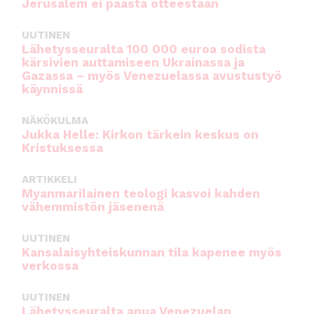
Jerusalem ei päästä otteestaan
UUTINEN
Lähetysseuralta 100 000 euroa sodista
kärsivien auttamiseen Ukrainassa ja
Gazassa – myös Venezuelassa avustustyö
käynnissä
NÄKÖKULMA
Jukka Helle: Kirkon tärkein keskus on
Kristuksessa
ARTIKKELI
Myanmarilainen teologi kasvoi kahden
vähemmistön jäsenenä
UUTINEN
Kansalaisyhteiskunnan tila kapenee myös
verkossa
UUTINEN
Lähetysseuralta apua Venezuelan