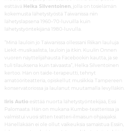
esittävä
Helka Silventoinen
, jolla on tosielämän
kokemusta lähetystyöstä Taiwanissa niin
lähetyslapsena 1960–70-luvuilla kuin
lähetystyöntekijänä 1980-luvulla.
”Minä lauloin jo Taiwanissa ollessani Riikan lauluja
Liekit-musikaalista, lauloin ja itkin. Kuulin Onnen
vuoren näyttelijähausta Facebookin kautta, ja se
tuli tilauksena kuin taivaasta”, Helka Silventoinen
kertoo. Hän on taide-terapeutti, tehnyt
amatööriteatteria, opiskellut musiikkia Tampereen
konservatoriossa ja laulanut muutamalla levylläkin.
Iiris Autio
esittää nuorta lähetystyöntekijää, Essi
Palomaata. Hän on mukana Kumbe-teatterissa ja
valmistui vuosi sitten teatteri-ilmaisun ohjaajaksi.
Hänelläkään ei ole ollut vaikeuksia samaistua Essiin,