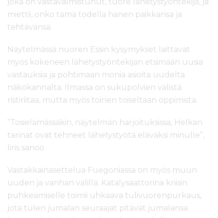
joka on vastavalmistunut, tuore lähetystyöntekijä, ja
miettii, onko tämä todella hänen paikkansa ja
tehtävänsä.
Näytelmässä nuoren Essin kysymykset laittavat
myös kokeneen lähetystyöntekijän etsimään uusia
vastauksia ja pohtimaan monia asioita uudelta
näkökannalta. Ilmassa on sukupolvien välistä
ristiriitaa, mutta myös toinen toiseltaan oppimista.
”Tosielämässäkin, näytelmän harjoituksissa, Helkan
tarinat ovat tehneet lähetystyötä eläväksi minulle”,
Iiris sanoo.
Vastakkainasettelua Fuegoniassa on myös muun
uuden ja vanhan välillä. Katalysaattorina kriisin
puhkeamiselle toimii uhkaava tulivuorenpurkaus,
jota tulen jumalan seuraajat pitävät jumalansa