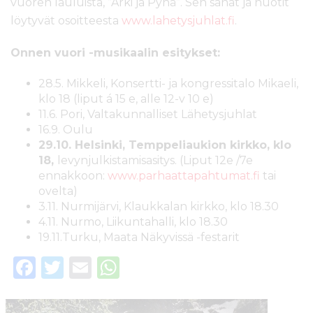
vuoren lauluista, ”Arki ja Pyhä”. Sen sanat ja nuotit
löytyvät osoitteesta
www.lahetysjuhlat.fi
.
Onnen vuori -musikaalin esitykset:
28.5. Mikkeli, Konsertti- ja kongressitalo Mikaeli,
klo 18 (liput á 15 e, alle 12-v 10 e)
11.6. Pori, Valtakunnalliset Lähetysjuhlat
16.9. Oulu
29.10. Helsinki, Temppeliaukion kirkko, klo
18,
levynjulkistamisasitys. (Liput 12e /7e
ennakkoon:
www.parhaattapahtumat.fi
tai
ovelta)
3.11. Nurmijärvi, Klaukkalan kirkko, klo 18.30
4.11. Nurmo, Liikuntahalli, klo 18.30
19.11.Turku, Maata Näkyvissä -festarit
F
T
E
W
a
w
m
h
c
it
ai
a