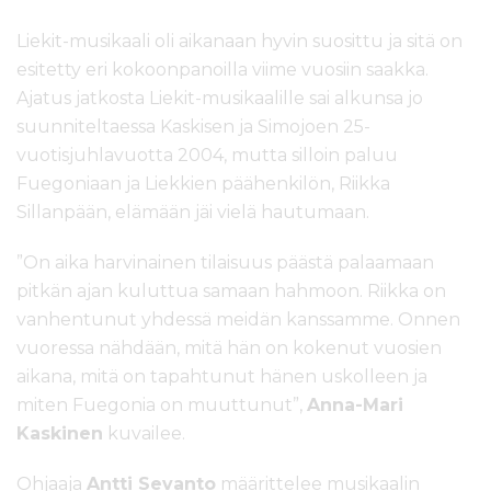
Liekit-musikaali oli aikanaan hyvin suosittu ja sitä on
esitetty eri kokoonpanoilla viime vuosiin saakka.
Ajatus jatkosta Liekit-musikaalille sai alkunsa jo
suunniteltaessa Kaskisen ja Simojoen 25-
vuotisjuhlavuotta 2004, mutta silloin paluu
Fuegoniaan ja Liekkien päähenkilön, Riikka
Sillanpään, elämään jäi vielä hautumaan.
”On aika harvinainen tilaisuus päästä palaamaan
pitkän ajan kuluttua samaan hahmoon. Riikka on
vanhentunut yhdessä meidän kanssamme. Onnen
vuoressa nähdään, mitä hän on kokenut vuosien
aikana, mitä on tapahtunut hänen uskolleen ja
miten Fuegonia on muuttunut”,
Anna-Mari
Kaskinen
kuvailee.
Ohjaaja
Antti Sevanto
määrittelee musikaalin