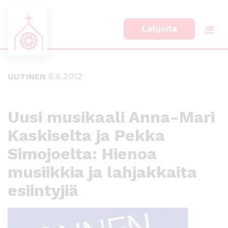
Lahjoita
S
S
i
i
i
i
UUTINEN
8.6.2012
r
r
r
r
y
y
s
a
Uusi musikaali Anna-Mari
u
l
Kaskiselta ja Pekka
o
a
r
p
Simojoelta: Hienoa
a
a
a
l
musiikkia ja lahjakkaita
n
k
esiintyjiä
s
k
i
i
s
i
ä
n