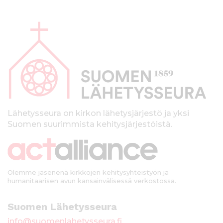
A
l
a
p
a
l
k
Lähetysseura on kirkon lähetysjärjestö ja yksi
Suomen suurimmista kehitysjärjestöistä.
k
i
Olemme jäsenenä kirkkojen kehitysyhteistyön ja
humanitaarisen avun kansainvälisessä verkostossa.
Suomen Lähetysseura
info@suomenlahetysseura.fi