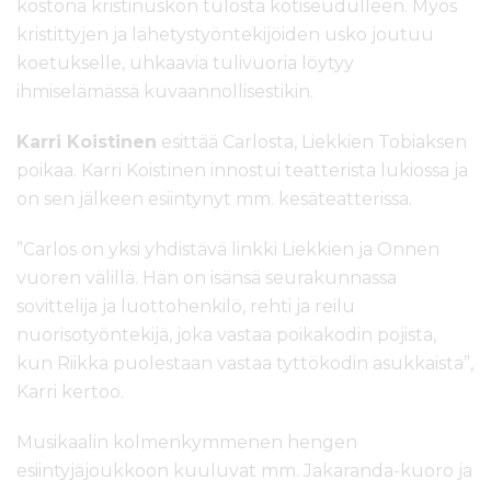
kostona kristinuskon tulosta kotiseudulleen. Myös
kristittyjen ja lähetystyöntekijöiden usko joutuu
koetukselle, uhkaavia tulivuoria löytyy
ihmiselämässä kuvaannollisestikin.
Karri Koistinen
esittää Carlosta, Liekkien Tobiaksen
poikaa. Karri Koistinen innostui teatterista lukiossa ja
on sen jälkeen esiintynyt mm. kesäteatterissa.
”Carlos on yksi yhdistävä linkki Liekkien ja Onnen
vuoren välillä. Hän on isänsä seurakunnassa
sovittelija ja luottohenkilö, rehti ja reilu
nuorisotyöntekijä, joka vastaa poikakodin pojista,
kun Riikka puolestaan vastaa tyttökodin asukkaista”,
Karri kertoo.
Musikaalin kolmenkymmenen hengen
esiintyjäjoukkoon kuuluvat mm. Jakaranda-kuoro ja