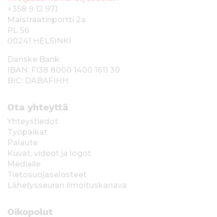
+358 9 12 971
Maistraatinportti 2a
PL 56
00241 HELSINKI
Danske Bank
IBAN: FI38 8000 1400 1611 30
BIC: DABAFIHH
Ota yhteyttä
Yhteystiedot
Työpaikat
Palaute
Kuvat, videot ja logot
Medialle
Tietosuojaselosteet
Lähetysseuran ilmoituskanava
Oikopolut