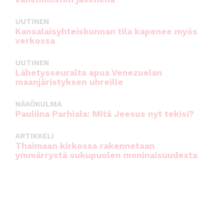
UUTINEN
Kansalaisyhteiskunnan tila kapenee myös
verkossa
UUTINEN
Lähetysseuralta apua Venezuelan
maanjäristyksen uhreille
NÄKÖKULMA
Pauliina Parhiala: Mitä Jeesus nyt tekisi?
ARTIKKELI
Thaimaan kirkossa rakennetaan
ymmärrystä sukupuolen moninaisuudesta