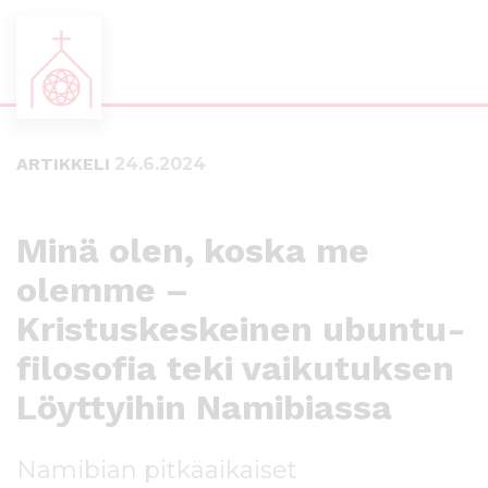
S
S
i
i
i
i
ARTIKKELI
24.6.2024
r
r
r
r
y
y
s
a
Minä olen, koska me
u
l
olemme –
o
a
r
p
Kristuskeskeinen ubuntu-
a
a
a
l
filosofia teki vaikutuksen
n
k
Löyttyihin Namibiassa
s
k
i
i
s
i
Namibian pitkäaikaiset
ä
n