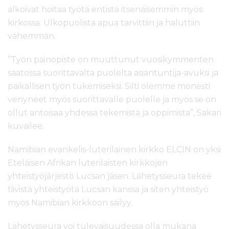
alkoivat hoitaa työtä entistä itsenäisemmin myös
kirkossa. Ulkopuolista apua tarvittiin ja haluttiin
vähemmän.
”Työn painopiste on muuttunut vuosikymmenten
saatossa suorittavalta puolelta asiantuntija-avuksi ja
paikallisen työn tukemiseksi. Silti olemme monesti
venyneet myös suorittavalle puolelle ja myös se on
ollut antoisaa yhdessä tekemistä ja oppimista”, Sakari
kuvailee.
Namibian evankelis-luterilainen kirkko ELCIN on yksi
Eteläisen Afrikan luterilaisten kirkkojen
yhteistyöjärjestö Lucsan jäsen. Lähetysseura tekee
tiivistä yhteistyötä Lucsan kanssa ja siten yhteistyö
myös Namibian kirkkoon säilyy.
Lähetysseura voi tulevaisuudessa olla mukana