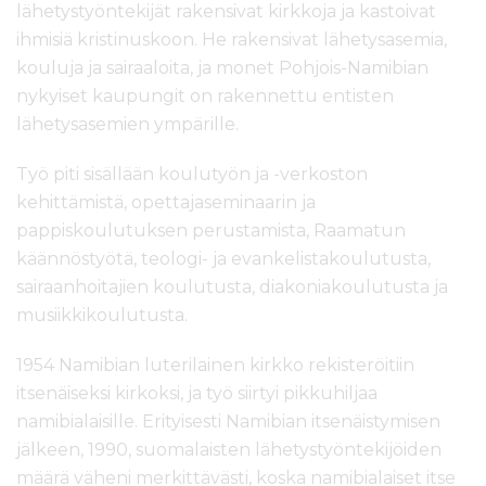
lähetystyöntekijät rakensivat kirkkoja ja kastoivat
ihmisiä kristinuskoon. He rakensivat lähetysasemia,
kouluja ja sairaaloita, ja monet Pohjois-Namibian
nykyiset kaupungit on rakennettu entisten
lähetysasemien ympärille.
Työ piti sisällään koulutyön ja -verkoston
kehittämistä, opettajaseminaarin ja
pappiskoulutuksen perustamista, Raamatun
käännöstyötä, teologi- ja evankelistakoulutusta,
sairaanhoitajien koulutusta, diakoniakoulutusta ja
musiikkikoulutusta.
1954 Namibian luterilainen kirkko rekisteröitiin
itsenäiseksi kirkoksi, ja työ siirtyi pikkuhiljaa
namibialaisille. Erityisesti Namibian itsenäistymisen
jälkeen, 1990, suomalaisten lähetystyöntekijöiden
määrä väheni merkittävästi, koska namibialaiset itse