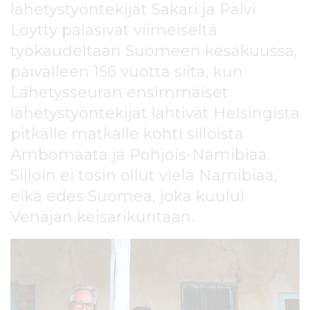
lähetystyöntekijät Sakari ja Päivi
l
t
Löytty palasivat viimeiseltä
ö
työkaudeltaan Suomeen kesäkuussa,
ö
n
päivälleen 156 vuotta siitä, kun
Lähetysseuran ensimmäiset
lähetystyöntekijät lähtivät Helsingistä
pitkälle matkalle kohti silloista
Ambomaata ja Pohjois-Namibiaa.
Silloin ei tosin ollut vielä Namibiaa,
eikä edes Suomea, joka kuului
Venäjän keisarikuntaan.