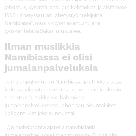
johdatus, kysyntä ja tarjota kohtasivat, ja aloitimme
1998 Lähetysseuran lähetystyöntekijöinä
Namibiassa”, musiikkityön asiantuntijana
työskentelevä Sakari muistelee.
Ilman musiikkia
Namibiassa ei olisi
jumalanpalveluksia
Jumalanpalvelus on Namibiassa, ja afrikkalaisessa
kirkossa ylipäätään, seurakuntaelämän keskeisin
tapahtuma. Kirkko saa hahmonsa
jumalanpalveluksessa, johon seurakuntalaiset
kokoontuvat joka sunnuntai.
”On mahdotonta ajatella namibialaisia
jumalanpalveluksia ilman musiikkia. Ei niitä olisi.