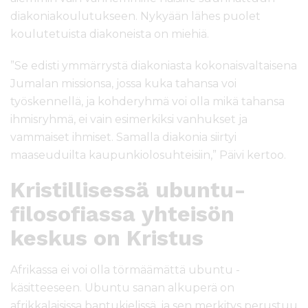
diakoniakoulutukseen. Nykyään lähes puolet
koulutetuista diakoneista on miehiä.
”Se edisti ymmärrystä diakoniasta kokonaisvaltaisena
Jumalan missionsa, jossa kuka tahansa voi
työskennellä, ja kohderyhmä voi olla mikä tahansa
ihmisryhmä, ei vain esimerkiksi vanhukset ja
vammaiset ihmiset. Samalla diakonia siirtyi
maaseuduilta kaupunkiolosuhteisiin,” Päivi kertoo.
Kristillisessä ubuntu-
filosofiassa yhteisön
keskus on Kristus
Afrikassa ei voi olla törmäämättä ubuntu -
käsitteeseen. Ubuntu sanan alkuperä on
afrikkalaisissa bantukielissä, ja sen merkitys perustuu