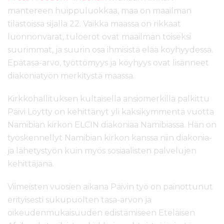
mantereen huippuluokkaa, maa on maailman
tilastoissa sijalla 22. Vaikka maassa on rikkaat
luonnonvarat, tuloerot ovat maailman toiseksi
suurimmat, ja suurin osa ihmisistä elää köyhyydessä.
Epätasa-arvo, työttömyys ja köyhyys ovat lisänneet
diakoniatyön merkitystä maassa.
Kirkkohallituksen kultaisella ansiomerkillä palkittu
Päivi Löytty on kehittänyt yli kaksikymmentä vuotta
Namibian kirkon ELCIN diakoniaa Namibiassa. Hän on
työskennellyt Namibian kirkon kanssa niin diakonia-
ja lähetystyön kuin myös sosiaalisten palvelujen
kehittäjänä.
Viimeisten vuosien aikana Päivin työ on painottunut
erityisesti sukupuolten tasa-arvon ja
oikeudenmukaisuuden edistämiseen Eteläisen