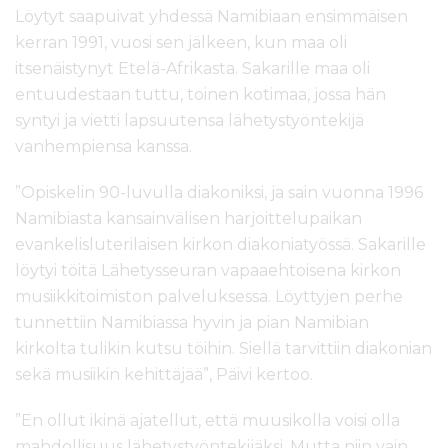
Löytyt saapuivat yhdessä Namibiaan ensimmäisen
kerran 1991, vuosi sen jälkeen, kun maa oli
itsenäistynyt Etelä-Afrikasta. Sakarille maa oli
entuudestaan tuttu, toinen kotimaa, jossa hän
syntyi ja vietti lapsuutensa lähetystyöntekijä
vanhempiensa kanssa.
”Opiskelin 90-luvulla diakoniksi, ja sain vuonna 1996
Namibiasta kansainvälisen harjoittelupaikan
evankelisluterilaisen kirkon diakoniatyössä. Sakarille
löytyi töitä Lähetysseuran vapaaehtoisena kirkon
musiikkitoimiston palveluksessa. Löyttyjen perhe
tunnettiin Namibiassa hyvin ja pian Namibian
kirkolta tulikin kutsu töihin. Siellä tarvittiin diakonian
sekä musiikin kehittäjää”, Päivi kertoo.
”En ollut ikinä ajatellut, että muusikolla voisi olla
mahdollisuus lähetystyöntekijäksi. Mutta niin vain