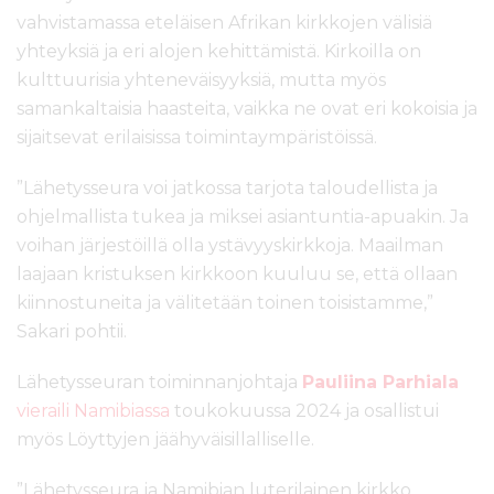
vahvistamassa eteläisen Afrikan kirkkojen välisiä
yhteyksiä ja eri alojen kehittämistä. Kirkoilla on
kulttuurisia yhteneväisyyksiä, mutta myös
samankaltaisia haasteita, vaikka ne ovat eri kokoisia ja
sijaitsevat erilaisissa toimintaympäristöissä.
”Lähetysseura voi jatkossa tarjota taloudellista ja
ohjelmallista tukea ja miksei asiantuntia-apuakin. Ja
voihan järjestöillä olla ystävyyskirkkoja. Maailman
laajaan kristuksen kirkkoon kuuluu se, että ollaan
kiinnostuneita ja välitetään toinen toisistamme,”
Sakari pohtii.
Lähetysseuran toiminnanjohtaja
Pauliina Parhiala
vieraili Namibiassa
toukokuussa 2024 ja osallistui
myös Löyttyjen jäähyväisillalliselle.
”Lähetysseura ja Namibian luterilainen kirkko