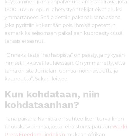
käyttäminen jumalanpalveluselämässä oli asia, jota
1800-luvun lopun lähetystyöntekijät eivät aluksi
ymmärtäneet. Sitä pidettiin pakanallisena asiana,
joka pyrittiin kitkemään pois. Ihmisiä opetettiin
esimerkiksi seisomaan paikallaan kuoroesityksissä,
tanssia ei saanut.
”Onneksi tästä ”harhaopista” on päästy, ja nykyään
ihmiset liikkuvat laulaessaan. On ymmärretty, että
tämä on sitä Jumalan luomaa moninaisuutta ja
kauneutta”, Sakari iloitsee.
Kun kohdataan, niin
kohdataanhan?
Tänä päivänä Namibia on suhteellisen turvallinen
talouskasvun maa, jossa lehdistönvapaus on
World
Press Freedom –indeksin
mukaan Afrikan