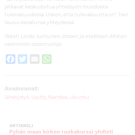
jatkavat keskustelua yhteistyön muodoista
tulevaisuudessa. Uskon, että tulevaisuutta on”, hän
lausui vierailunsa yhteydessä.
Teksti: Linda Juntunen, itäisen ja eteläisen Afrikan
viestinnän asiantuntija
F
T
E
W
a
w
m
h
c
it
ai
a
e
te
l
ts
Avainsanat:
b
r
A
lähetystyö
,
Löytty
,
Namibia
,
ubuntu
o
p
o
p
k
ARTIKKELI
Pyhän maan kirkon ruokakurssi yhdisti