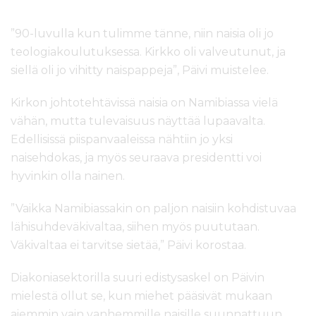
”90-luvulla kun tulimme tänne, niin naisia oli jo
teologiakoulutuksessa. Kirkko oli valveutunut, ja
siellä oli jo vihitty naispappeja”, Päivi muistelee.
Kirkon johtotehtävissä naisia on Namibiassa vielä
vähän, mutta tulevaisuus näyttää lupaavalta.
Edellisissä piispanvaaleissa nähtiin jo yksi
naisehdokas, ja myös seuraava presidentti voi
hyvinkin olla nainen.
”Vaikka Namibiassakin on paljon naisiin kohdistuvaa
lähisuhdeväkivaltaa, siihen myös puututaan.
Väkivaltaa ei tarvitse sietää,” Päivi korostaa.
Diakoniasektorilla suuri edistysaskel on Päivin
mielestä ollut se, kun miehet pääsivät mukaan
aiemmin vain vanhemmille naisille suunnattuun