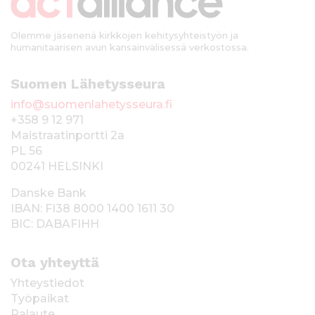
i
Olemme jäsenenä kirkkojen kehitysyhteistyön ja
humanitaarisen avun kansainvälisessä verkostossa.
Suomen Lähetysseura
info@suomenlahetysseura.fi
+358 9 12 971
Maistraatinportti 2a
PL 56
00241 HELSINKI
Danske Bank
IBAN: FI38 8000 1400 1611 30
BIC: DABAFIHH
Ota yhteyttä
Yhteystiedot
Työpaikat
Palaute