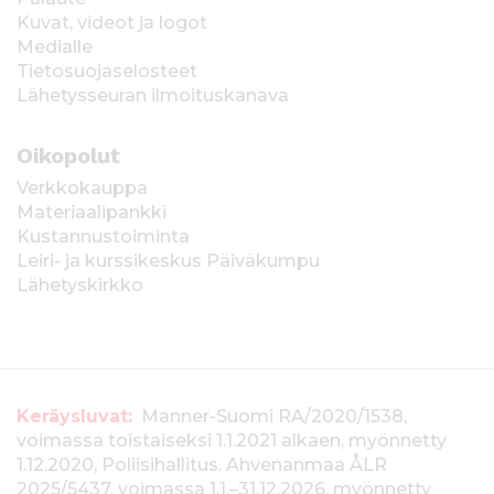
Kuvat, videot ja logot
Medialle
Tietosuojaselosteet
Lähetysseuran ilmoituskanava
Oikopolut
Verkkokauppa
Materiaalipankki
Kustannustoiminta
Leiri- ja kurssikeskus Päiväkumpu
Lähetyskirkko
T
Keräysluvat:
Manner-Suomi RA/2020/1538,
voimassa toistaiseksi 1.1.2021 alkaen, myönnetty
i
1.12.2020, Poliisihallitus. Ahvenanmaa ÅLR
2025/5437, voimassa 1.1.–31.12.2026, myönnetty