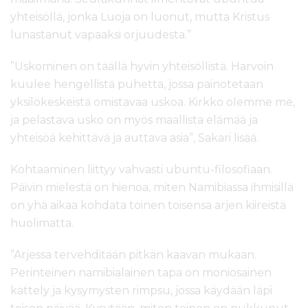
yhteisöllä, jonka Luoja on luonut, mutta Kristus
lunastanut vapaaksi orjuudesta.”
”Uskominen on täällä hyvin yhteisöllistä. Harvoin
kuulee hengellistä puhetta, jossa painotetaan
yksilökeskeistä omistavaa uskoa. Kirkko olemme me,
ja pelastava usko on myös maallista elämää ja
yhteisöä kehittävä ja auttava asia”, Sakari lisää.
Kohtaaminen liittyy vahvasti ubuntu-filosofiaan.
Päivin mielestä on hienoa, miten Namibiassa ihmisillä
on yhä aikaa kohdata toinen toisensa arjen kiireistä
huolimatta.
”Arjessa tervehditään pitkän kaavan mukaan.
Perinteinen namibialainen tapa on moniosainen
kättely ja kysymysten rimpsu, jossa käydään läpi