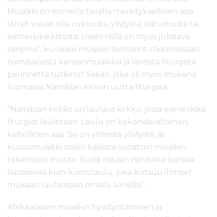
Musiikki on monella tavalla merkityksellinen asia.
Virret voivat olla rukousta, ylistystä, katumusta tai
esimerkiksi kiitosta. Usein niillä on myös julistava
sanoma”, kuvailee musiikin tohtorintutkinnossaan
namibialaista kansanmusiikkia ja läntistä liturgista
perinnettä tutkinut Sakari, joka oli myös mukana
luomassa Namibian kirkon uutta liturgiaa.
”Namibian kirkko on laulava kirkko, jossa esimerkiksi
liturgiat lauletaan. Laulu on kokonaisvaltainen,
kehollinen asia. Se on yhteistä ylistystä, ja
kuoromusiikki onkin kaikista suosituin musiikin
tekemisen muoto. Ei ole mitään niin koko kansaa
läpäisevää kuin kuorolaulu, joka kutsuu ihmiset
mukaan laulamaan omalla äänellä”.
Afrikkalaisen musiikin hyödyntäminen ja