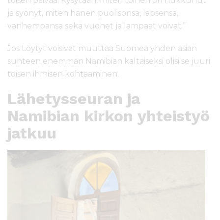
toisen päivää. Kysytään, miten toinen on nukkunut
ja syönyt, miten hänen puolisonsa, lapsensa,
vanhempansa sekä vuohet ja lampaat voivat.”
Jos Löytyt voisivat muuttaa Suomea yhden asian
suhteen enemmän Namibian kaltaiseksi olisi se juuri
toisen ihmisen kohtaaminen.
Lähetysseuran ja
Namibian kirkon yhteistyö
jatkuu