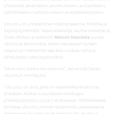
yhteisössä jakamiseen, arvostukseen, auttamiseen,
välittämiseen, luottamukseen ja epäitsekkyyteen.
Ubuntu on yhteisöllinen elämänasenne, filosofia ja
käyttäytymismalli. Vapaustaistelija, rauhannobelisti ja
Etelä-Afrikan presidentti
Nelson Mandela
kuvasi
ubuntua kertomalla, miten vieraaseen kylään
saapunut matkamies saa aina ruokaa, vettä ja
viihdykettä, näitä pyytämättä.
”Minä olen, koska me olemme”, selventää Sakari
ubuntun merkitystä.
”Ubuntu on arvo, joka on esimerkiksi kirjattuna
Eteläisen Afrikan luterilaisten kirkkojen
yhteistyöjärjestö Lucsa:n strategiaan. Afrikkalaisissa
kirkoissa ubuntu ymmärretään kristuskeskeisenä
maailmana. Seurakunnat ilmentävät ubuntua