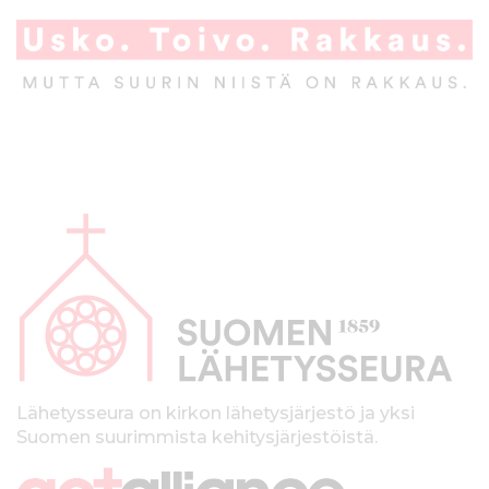
A
l
a
p
a
l
k
Lähetysseura on kirkon lähetysjärjestö ja yksi
Suomen suurimmista kehitysjärjestöistä.
k