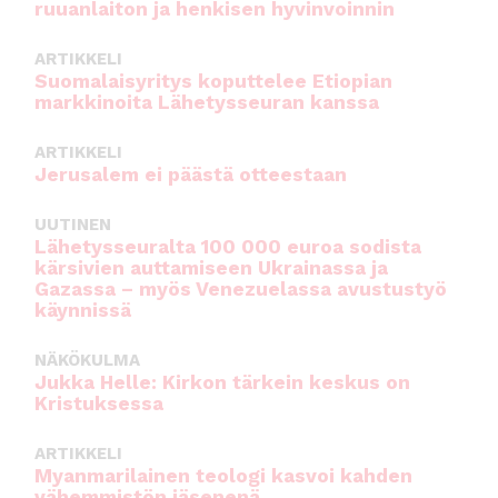
ruuanlaiton ja henkisen hyvinvoinnin
ARTIKKELI
Suomalaisyritys koputtelee Etiopian
markkinoita Lähetysseuran kanssa
ARTIKKELI
Jerusalem ei päästä otteestaan
UUTINEN
Lähetysseuralta 100 000 euroa sodista
kärsivien auttamiseen Ukrainassa ja
Gazassa – myös Venezuelassa avustustyö
käynnissä
NÄKÖKULMA
Jukka Helle: Kirkon tärkein keskus on
Kristuksessa
ARTIKKELI
Myanmarilainen teologi kasvoi kahden
vähemmistön jäsenenä