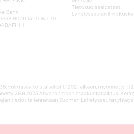
1 HELSINKI
Medialle
Tietosuojaselosteet
ke Bank
Lähetysseuran ilmoitusk
 FI38 8000 1400 1611 30
 DABAFIHH
voimassa toistaiseksi 1.1.2021 alkaen, myönnetty 1.12
yönnetty 28.8.2025 Ahvenanmaan maakuntahallitus. Kerä
jan tiedot tallennetaan Suomen Lähetysseuran yhteystiet