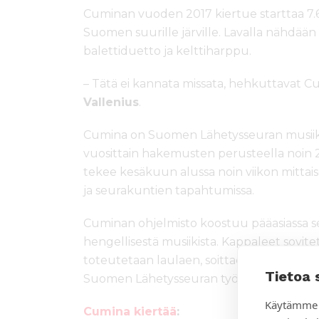
Cuminan vuoden 2017 kiertue starttaa 7.6.
Suomen suurille järville. Lavalla nähdää
balettiduetto ja kelttiharppu.
– Tätä ei kannata missata, hehkuttavat C
Vallenius
.
Cumina on Suomen Lähetysseuran musiikk
vuosittain hakemusten perusteella noin 2
tekee kesäkuun alussa noin viikon mittai
ja seurakuntien tapahtumissa.
Cuminan ohjelmisto koostuu pääasiassa se
hengellisestä musiikista. Kappaleet sovite
toteutetaan laulaen, soittaen ja tanssien.
Tietoa 
Suomen Lähetysseuran työtä.
Käytämme 
Cumina kiertää
: