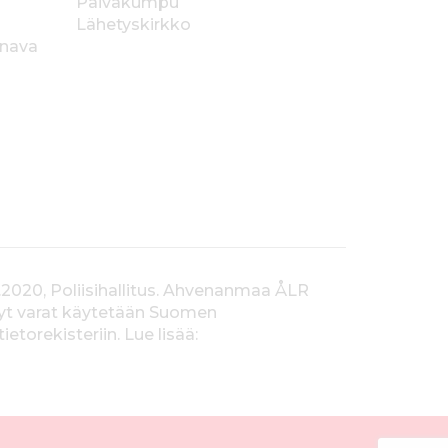
Päiväkumpu
Lähetyskirkko
anava
.2020, Poliisihallitus. Ahvenanmaa ÅLR
tyt varat käytetään Suomen
orekisteriin. Lue lisää: