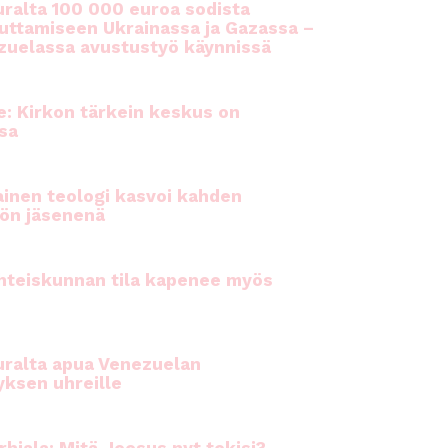
ralta 100 000 euroa sodista
auttamiseen Ukrainassa ja Gazassa –
uelassa avustustyö käynnissä
e: Kirkon tärkein keskus on
sa
inen teologi kasvoi kahden
ön jäsenenä
hteiskunnan tila kapenee myös
ralta apua Venezuelan
yksen uhreille