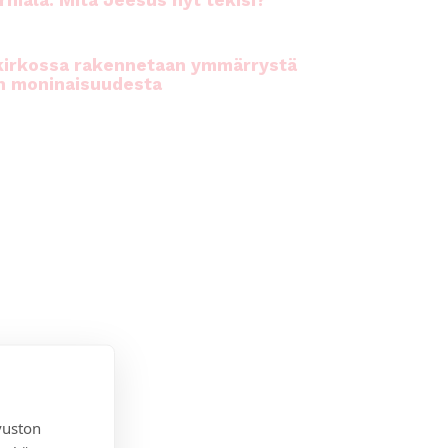
rhiala: Mitä Jeesus nyt tekisi?
kirkossa rakennetaan ymmärrystä
n moninaisuudesta
vuston