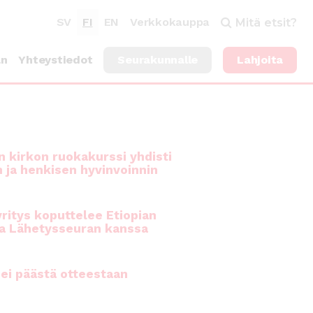
SV
FI
EN
Verkkokauppa
Mitä etsit?
an
Yhteystiedot
Seurakunnalle
Lahjoita
 kirkon ruokakurssi yhdisti
n ja henkisen hyvinvoinnin
ritys koputtelee Etiopian
a Lähetysseuran kanssa
ei päästä otteestaan