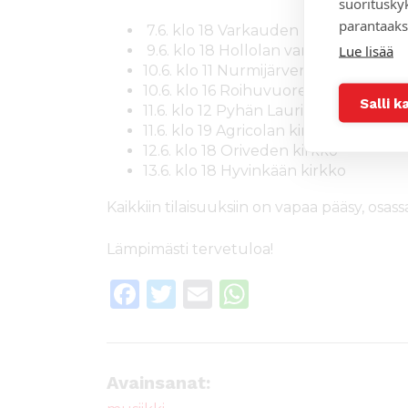
suoritusky
parantaaks
7.6. klo 18 Varkauden kirkko
9.6. klo 18 Hollolan vanha kirkko
Lue lisää
10.6. klo 11 Nurmijärven kirkonkylän t
10.6. klo 16 Roihuvuoren kirkko (Hels
Salli k
11.6. klo 12 Pyhän Laurin kirkko (mes
11.6. klo 19 Agricolan kirkko (Tuomas
12.6. klo 18 Oriveden kirkko
13.6. klo 18 Hyvinkään kirkko
Kaikkiin tilaisuuksiin on vapaa pääsy, osas
Lämpimästi tervetuloa!
F
T
E
W
a
w
m
h
c
it
ai
a
e
te
l
ts
Avainsanat: