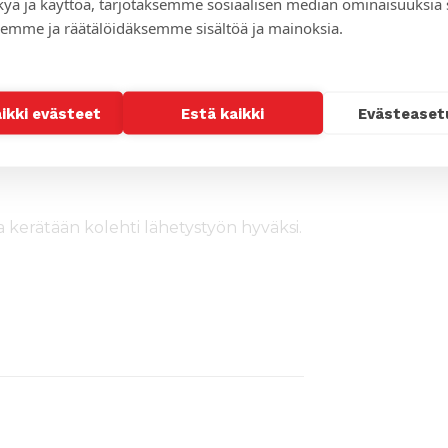
kyä ja käyttöä, tarjotaksemme sosiaalisen median ominaisuuksia
emme ja räätälöidäksemme sisältöä ja mainoksia.
ori
inki)
aikki evästeet
Estä kaikki
Evästeaset
su) (Vantaa)
messu) (Helsinki)
sa kerätään kolehti lähetystyön hyväksi.