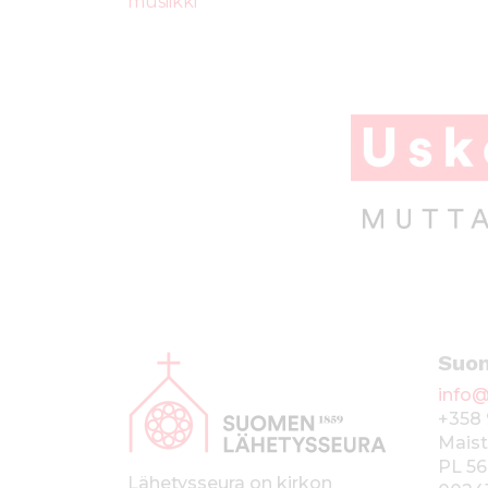
b
r
A
musiikki
o
p
o
p
k
A
Suo
l
info@
a
+358 
p
Maist
PL 56
a
Lähetysseura on kirkon