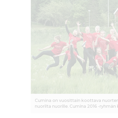
ö
n
Cumina on vuosittain koottava nuorten p
nuorilta nuorille. Cumina 2016 -ryhmän k