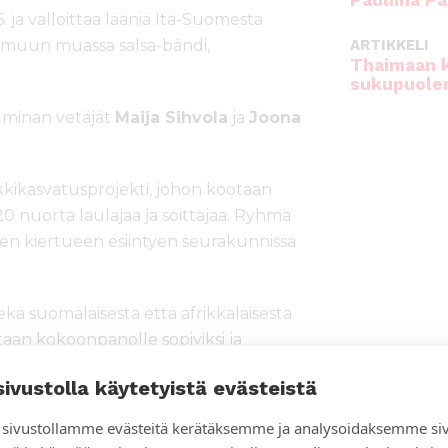
Pauliina Pa
 ja valloittaa lääniä Itä-Suomesta
n muun muassa salsa-bändi,
ARTIKKELI
Thaimaan 
sukupuole
uminan vetäjät
Maija Sihvola
ja
Joona
ikasvatusprojekti, johon kootaan
0 nuorta laulajaa ja soittajaa. Ryhmä
sen kiertueen esiintyen seurakunnissa
kä suomalaisesta että afrikkalaisesta
taan kokoonpanolle sopiviksi ja
 Kiertueella pidetään esillä myös
sivustolla käytetyistä evästeistä
sivustollamme evästeitä kerätäksemme ja analysoidaksemme si