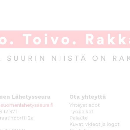
men Lähetysseura
Ota yhteyttä
suomenlahetysseura.fi
Yhteystiedot
9 12 971
Työpaikat
raatinportti 2a
Palaute
Kuvat, videot ja logot