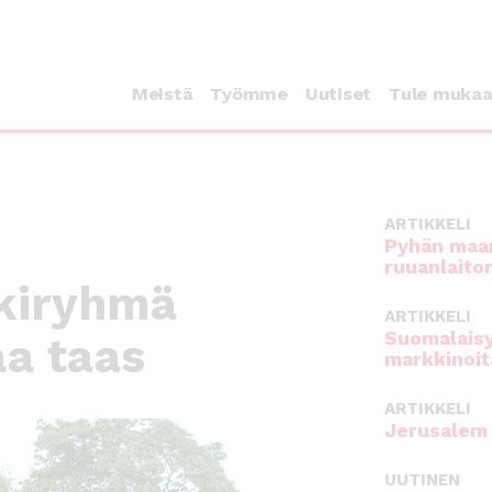
Meistä
Työmme
Uutiset
Tule muka
ARTIKKELI
Pyhän maan
ruuanlaito
kiryhmä
ARTIKKELI
Suomalaisy
aa taas
markkinoit
ARTIKKELI
Jerusalem 
UUTINEN