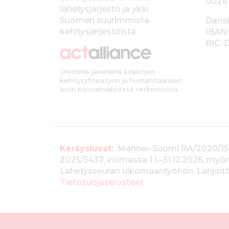
0024
lähetysjärjestö ja yksi
l
Suomen suurimmista
Dans
k
kehitysjärjestöistä.
IBAN:
BIC:
k
i
Olemme jäsenenä kirkkojen
kehitysyhteistyön ja humanitaarisen
avun kansainvälisessä verkostossa.
T
Keräysluvat:
Manner-Suomi RA/2020/1538, 
2025/5437, voimassa 1.1.–31.12.2026, m
i
Lähetysseuran ulkomaantyöhön. Lahjoitta
e
Tietosuojaselosteet
d
o