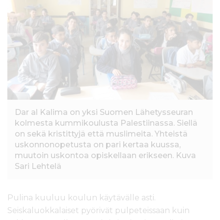
l
t
ö
ö
n
Dar al Kalima on yksi Suomen Lähetysseuran
kolmesta kummikoulusta Palestiinassa. Siellä
on sekä kristittyjä että muslimeita. Yhteistä
uskonnonopetusta on pari kertaa kuussa,
muutoin uskontoa opiskellaan erikseen. Kuva
Sari Lehtelä
Pulina kuuluu koulun käytävälle asti.
Seiskaluokkalaiset pyörivät pulpeteissaan kuin