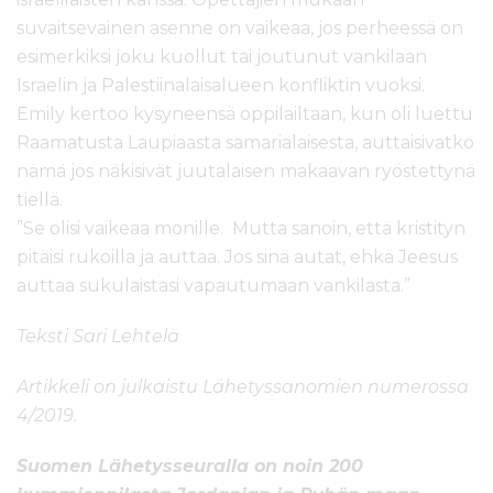
suvaitsevainen asenne on vaikeaa, jos perheessä on
esimerkiksi joku kuollut tai joutunut vankilaan
Israelin ja Palestiinalaisalueen konfliktin vuoksi.
Emily kertoo kysyneensä oppilailtaan, kun oli luettu
Raamatusta Laupiaasta samarialaisesta, auttaisivatko
nämä jos näkisivät juutalaisen makaavan ryöstettynä
tiellä.
”Se olisi vaikeaa monille. Mutta sanoin, että kristityn
pitäisi rukoilla ja auttaa. Jos sinä autat, ehkä Jeesus
auttaa sukulaistasi vapautumaan vankilasta.”
Teksti Sari Lehtelä
Artikkeli on julkaistu Lähetyssanomien numerossa
4/2019.
Suomen Lähetysseuralla on noin 200