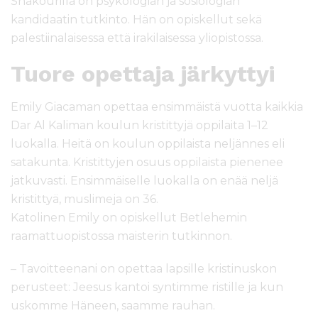
Shakourilla on psykologian ja sosiologian
kandidaatin tutkinto. Hän on opiskellut sekä
palestiinalaisessa että irakilaisessa yliopistossa.
Tuore opettaja järkyttyi
Emily Giacaman opettaa ensimmäistä vuotta kaikkia
Dar Al Kaliman koulun kristittyjä oppilaita 1–12
luokalla. Heitä on koulun oppilaista neljännes eli
satakunta. Kristittyjen osuus oppilaista pienenee
jatkuvasti. Ensimmäiselle luokalla on enää neljä
kristittyä, muslimeja on 36.
Katolinen Emily on opiskellut Betlehemin
raamattuopistossa maisterin tutkinnon.
– Tavoitteenani on opettaa lapsille kristinuskon
perusteet: Jeesus kantoi syntimme ristille ja kun
uskomme Häneen, saamme rauhan.