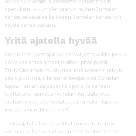
uskoon Koraaniin ja profeetta Mohammedin
opetuksiin. – Kun olet saanut rauhan Jumalan
kanssa, se säteilee kaikkeen. Jumalan kanssa voit
käydä pahaa vastaan.
Yritä ajatella hyvää
Molemmat opettajat korostavat, että vaikka joskus
on vaikea antaa anteeksi, siihen pitää pyrkiä.
Emily Giacaman muistuttaa, että toisten riitelyyn
pitäisi puuttua, sillä rauhantekijät ovat Jumalan
lapsia. Hän antaa paperilla oppilaille ääneen
luettavaksi raamatunkohdan: Autuaita ovat
rauhantekijät, sillä heidät pitää Jumalan lapsiksi
kutsuttaman (Matteus 5:9).
– Yritä ajatella hyvää, vaikket aina voita tai tule
valituksi. Silloin voit elää rauhassa toisten kanssa,