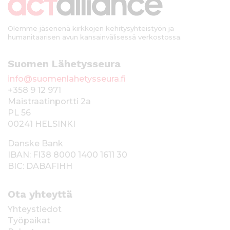
i
Olemme jäsenenä kirkkojen kehitysyhteistyön ja
humanitaarisen avun kansainvälisessä verkostossa.
Suomen Lähetysseura
info@suomenlahetysseura.fi
+358 9 12 971
Maistraatinportti 2a
PL 56
00241 HELSINKI
Danske Bank
IBAN: FI38 8000 1400 1611 30
BIC: DABAFIHH
Ota yhteyttä
Yhteystiedot
Työpaikat