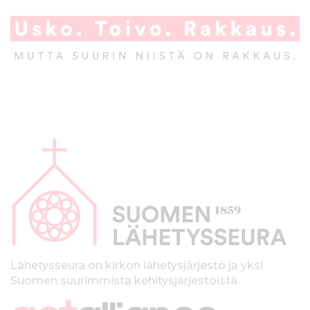
A
l
a
p
a
l
k
Lähetysseura on kirkon lähetysjärjestö ja yksi
Suomen suurimmista kehitysjärjestöistä.
k