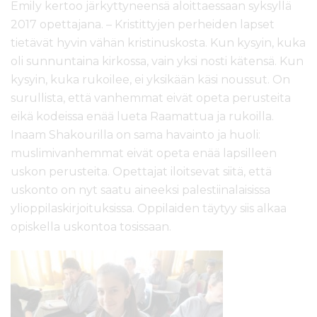
Emily kertoo järkyttyneensä aloittaessaan syksyllä
2017 opettajana. – Kristittyjen perheiden lapset
tietävät hyvin vähän kristinuskosta. Kun kysyin, kuka
oli sunnuntaina kirkossa, vain yksi nosti kätensä. Kun
kysyin, kuka rukoilee, ei yksikään käsi noussut. On
surullista, että vanhemmat eivät opeta perusteita
eikä kodeissa enää lueta Raamattua ja rukoilla.
Inaam Shakourilla on sama havainto ja huoli:
muslimivanhemmat eivät opeta enää lapsilleen
uskon perusteita. Opettajat iloitsevat siitä, että
uskonto on nyt saatu aineeksi palestiinalaisissa
ylioppilaskirjoituksissa. Oppilaiden täytyy siis alkaa
opiskella uskontoa tosissaan.