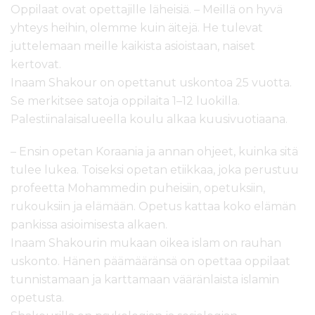
Oppilaat ovat opettajille läheisiä. – Meillä on hyvä
yhteys heihin, olemme kuin äitejä. He tulevat
juttelemaan meille kaikista asioistaan, naiset
kertovat.
Inaam Shakour on opettanut uskontoa 25 vuotta.
Se merkitsee satoja oppilaita 1–12 luokilla.
Palestiinalaisalueella koulu alkaa kuusivuotiaana.
– Ensin opetan Koraania ja annan ohjeet, kuinka sitä
tulee lukea. Toiseksi opetan etiikkaa, joka perustuu
profeetta Mohammedin puheisiin, opetuksiin,
rukouksiin ja elämään. Opetus kattaa koko elämän
pankissa asioimisesta alkaen.
Inaam Shakourin mukaan oikea islam on rauhan
uskonto. Hänen päämääränsä on opettaa oppilaat
tunnistamaan ja karttamaan vääränlaista islamin
opetusta.