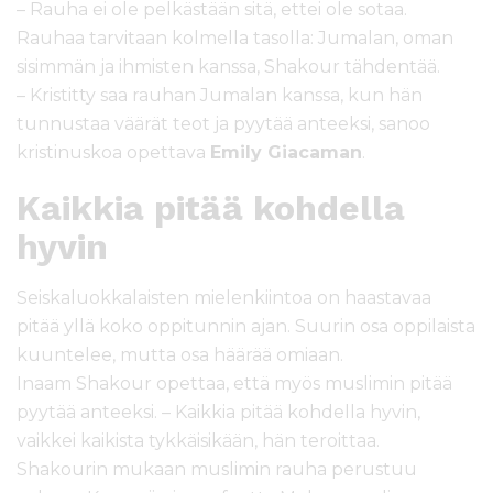
– Rauha ei ole pelkästään sitä, ettei ole sotaa.
Rauhaa tarvitaan kolmella tasolla: Jumalan, oman
sisimmän ja ihmisten kanssa, Shakour tähdentää.
– Kristitty saa rauhan Jumalan kanssa, kun hän
tunnustaa väärät teot ja pyytää anteeksi, sanoo
kristinuskoa opettava
Emily Giacaman
.
Kaikkia pitää kohdella
hyvin
Seiskaluokkalaisten mielenkiintoa on haastavaa
pitää yllä koko oppitunnin ajan. Suurin osa oppilaista
kuuntelee, mutta osa häärää omiaan.
Inaam Shakour opettaa, että myös muslimin pitää
pyytää anteeksi. – Kaikkia pitää kohdella hyvin,
vaikkei kaikista tykkäisikään, hän teroittaa.
Shakourin mukaan muslimin rauha perustuu