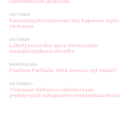
vähemmistön jäsenenä
UUTINEN
Kansalaisyhteiskunnan tila kapenee myös
verkossa
UUTINEN
Lähetysseuralta apua Venezuelan
maanjäristyksen uhreille
NÄKÖKULMA
Pauliina Parhiala: Mitä Jeesus nyt tekisi?
ARTIKKELI
Thaimaan kirkossa rakennetaan
ymmärrystä sukupuolen moninaisuudesta