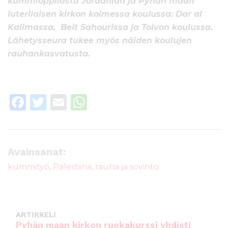
kummioppilasta Jordanian ja Pyhän maan
luterilaisen kirkon kolmessa koulussa: Dar al
Kalimassa, Beit Sahourissa ja Toivon koulussa.
Lähetysseura tukee myös näiden koulujen
rauhankasvatusta.
F
T
E
W
a
w
m
h
c
it
ai
a
e
te
l
ts
Avainsanat:
b
r
A
kummityö
,
Palestiina
,
rauha ja sovinto
o
p
o
p
k
ARTIKKELI
Pyhän maan kirkon ruokakurssi yhdisti