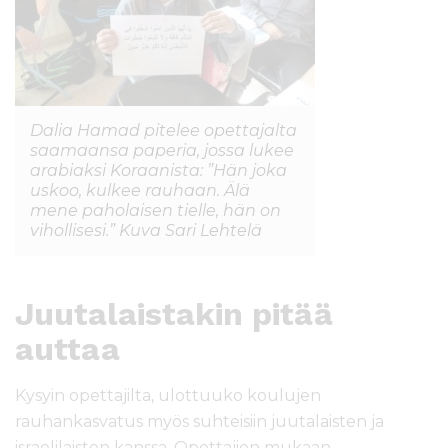
Dalia Hamad pitelee opettajalta
saamaansa paperia, jossa lukee
arabiaksi Koraanista: ”Hän joka
uskoo, kulkee rauhaan. Älä
mene paholaisen tielle, hän on
vihollisesi.” Kuva Sari Lehtelä
Juutalaistakin pitää
auttaa
Kysyin opettajilta, ulottuuko koulujen
rauhankasvatus myös suhteisiin juutalaisten ja
israelilaisten kanssa. Opettajien mukaan