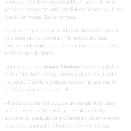
väkkärät. On alkamassa kristittyjen ja muslimien
yhteinen uskontotunti luterilaisen kirkon koulussa
Dar al Kalimassa, Betlehemissä.
Kaksi opettajaa yrittää saada kolmisenkymmentä
oppilasta rauhoittumaan. Tänään puhutaan
rauhasta. Mitä siitä sanoo Raamattu ja kristinusko,
entä Koraani ja islam?
Islamia opettava
Inaam Shakour
kysyy oppilailta:
Mitä on rauha? – Sotaa, vastaa yksi pojista ja kaikki
nauravat. Opettaja puistaa päätään ja saa muilta
oppilailta parempia vastauksia:
– Rakkautta, turvallisuutta, anteeksiantoa, tasa-
arvoa, toisten auttamista, muslimit ja kristityt
auttavat toisiaan, sinua arvostetaan, rasismia ei ole,
vapautta, oppilaat luettelevat yksi kerrallaan.