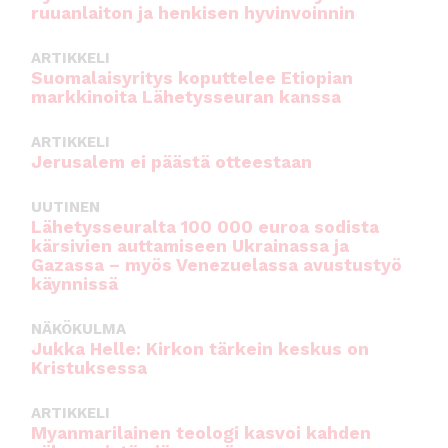
ruuanlaiton ja henkisen hyvinvoinnin
ARTIKKELI
Suomalaisyritys koputtelee Etiopian
markkinoita Lähetysseuran kanssa
ARTIKKELI
Jerusalem ei päästä otteestaan
UUTINEN
Lähetysseuralta 100 000 euroa sodista
kärsivien auttamiseen Ukrainassa ja
Gazassa – myös Venezuelassa avustustyö
käynnissä
NÄKÖKULMA
Jukka Helle: Kirkon tärkein keskus on
Kristuksessa
ARTIKKELI
Myanmarilainen teologi kasvoi kahden