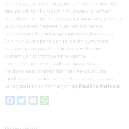
”Lähetysseura arvioi maatoimiston tarpeellisuutta
aina paikallisen kontekstin mukaan. Harkintaan
vaikuttavat muun muassa paikallinen lainsäädäntö
ja kumppanien tarpeet. Useimmissa maissa
Lähetysseura toimii kumppanien työyhteydessä.
Joihinkin kumppaneiden tarpeisiin pystymme
vastaamaan myös alueellisten ja Helsinkiin
sijoitettujen toimintojemme kautta.
Tavoitteenamme on kaikissa tapauksissa
hallinnollisesti mahdollisimman kevyt, mutta
merkittävästi lisäarvoa tuottava läsnäolo”, kuvaa
Lähetysseuran toiminnanjohtaja
Pauliina Parhiala
.
F
T
E
W
a
w
m
h
c
it
ai
a
e
te
l
ts
Avainsanat: