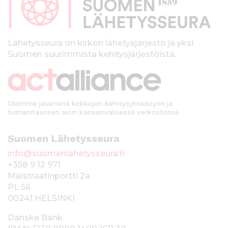
a
l
k
Lähetysseura on kirkon lähetysjärjestö ja yksi
Suomen suurimmista kehitysjärjestöistä.
k
i
Olemme jäsenenä kirkkojen kehitysyhteistyön ja
humanitaarisen avun kansainvälisessä verkostossa.
Suomen Lähetysseura
info@suomenlahetysseura.fi
+358 9 12 971
Maistraatinportti 2a
PL 56
00241 HELSINKI
Danske Bank