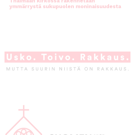
Thaimaan kirkossa rakennetaan
ymmärrystä sukupuolen moninaisuudesta
A
l
a
p