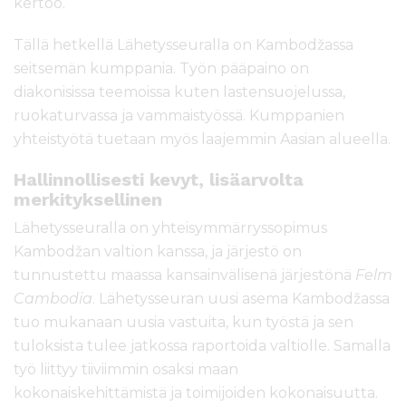
kertoo.
Tällä hetkellä Lähetysseuralla on Kambodžassa
seitsemän kumppania. Työn pääpaino on
diakonisissa teemoissa kuten lastensuojelussa,
ruokaturvassa ja vammaistyössä. Kumppanien
yhteistyötä tuetaan myös laajemmin Aasian alueella.
Hallinnollisesti kevyt, lisäarvolta
merkityksellinen
Lähetysseuralla on yhteisymmärryssopimus
Kambodžan valtion kanssa, ja järjestö on
tunnustettu maassa kansainvälisenä järjestönä
Felm
Cambodia
. Lähetysseuran uusi asema Kambodžassa
tuo mukanaan uusia vastuita, kun työstä ja sen
tuloksista tulee jatkossa raportoida valtiolle. Samalla
työ liittyy tiiviimmin osaksi maan
kokonaiskehittämistä ja toimijoiden kokonaisuutta.