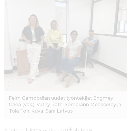
l
t
ö
ö
n
Felm Cambodian uudet työntekijät Engmey
Chea (vas.), Vuthy Rath, Somarann Measserey ja
Tola Ton. Kuva: Sara Latvus
Suomen Lähetysseura on rekisteröinyt