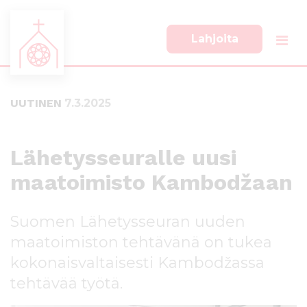
Lahjoita
S
S
i
i
i
i
UUTINEN
7.3.2025
r
r
r
r
y
y
s
a
Lähetysseuralle uusi
u
l
maatoimisto Kambodžaan
o
a
r
p
a
a
Suomen Lähetysseuran uuden
a
l
n
k
maatoimiston tehtävänä on tukea
s
k
kokonaisvaltaisesti Kambodžassa
i
i
tehtävää työtä.
s
i
ä
n