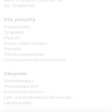
IBAN: FI38 8000 1400 1611 30
BIC: DABAFIHH
Ota yhteyttä
Yhteystiedot
Työpaikat
Palaute
Kuvat, videot ja logot
Medialle
Tietosuojaselosteet
Lähetysseuran ilmoituskanava
Oikopolut
Verkkokauppa
Materiaalipankki
Kustannustoiminta
Leiri- ja kurssikeskus Päiväkumpu
Lähetyskirkko