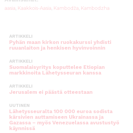
b
r
A
aasia
,
Kaakkois-Aasia
,
Kambodža
,
Kambodzha
o
p
o
p
k
ARTIKKELI
Pyhän maan kirkon ruokakurssi yhdisti
ruuanlaiton ja henkisen hyvinvoinnin
ARTIKKELI
Suomalaisyritys koputtelee Etiopian
markkinoita Lähetysseuran kanssa
ARTIKKELI
Jerusalem ei päästä otteestaan
UUTINEN
Lähetysseuralta 100 000 euroa sodista
kärsivien auttamiseen Ukrainassa ja
Gazassa – myös Venezuelassa avustustyö
käynnissä