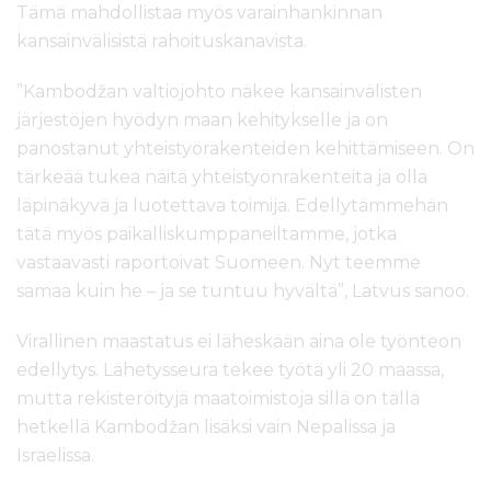
Tämä mahdollistaa myös varainhankinnan
kansainvälisistä rahoituskanavista.
”Kambodžan valtiojohto näkee kansainvälisten
järjestöjen hyödyn maan kehitykselle ja on
panostanut yhteistyörakenteiden kehittämiseen. On
tärkeää tukea näitä yhteistyönrakenteita ja olla
läpinäkyvä ja luotettava toimija. Edellytämmehän
tätä myös paikalliskumppaneiltamme, jotka
vastaavasti raportoivat Suomeen. Nyt teemme
samaa kuin he – ja se tuntuu hyvältä”, Latvus sanoo.
Virallinen maastatus ei läheskään aina ole työnteon
edellytys. Lähetysseura tekee työtä yli 20 maassa,
mutta rekisteröityjä maatoimistoja sillä on tällä
hetkellä Kambodžan lisäksi vain Nepalissa ja
Israelissa.