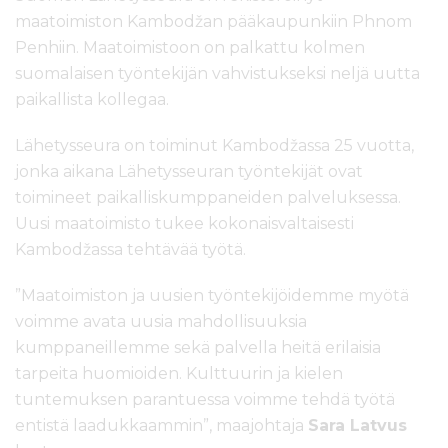
maatoimiston Kambodžan pääkaupunkiin Phnom
Penhiin. Maatoimistoon on palkattu kolmen
suomalaisen työntekijän vahvistukseksi neljä uutta
paikallista kollegaa.
Lähetysseura on toiminut Kambodžassa 25 vuotta,
jonka aikana Lähetysseuran työntekijät ovat
toimineet paikalliskumppaneiden palveluksessa.
Uusi maatoimisto tukee kokonaisvaltaisesti
Kambodžassa tehtävää työtä.
”Maatoimiston ja uusien työntekijöidemme myötä
voimme avata uusia mahdollisuuksia
kumppaneillemme sekä palvella heitä erilaisia
tarpeita huomioiden. Kulttuurin ja kielen
tuntemuksen parantuessa voimme tehdä työtä
entistä laadukkaammin”, maajohtaja
Sara Latvus