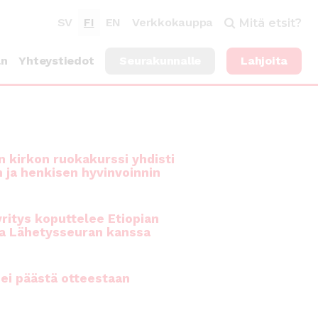
SV
FI
EN
Verkkokauppa
Mitä etsit?
an
Yhteystiedot
Seurakunnalle
Lahjoita
 kirkon ruokakurssi yhdisti
n ja henkisen hyvinvoinnin
ritys koputtelee Etiopian
a Lähetysseuran kanssa
ei päästä otteestaan