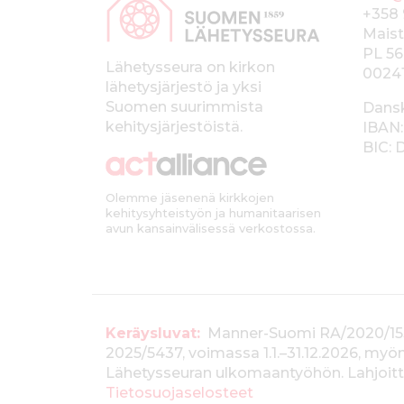
a
+358 
p
Maist
PL 56
a
Lähetysseura on kirkon
0024
lähetysjärjestö ja yksi
l
Suomen suurimmista
Dans
k
kehitysjärjestöistä.
IBAN:
BIC:
k
i
Olemme jäsenenä kirkkojen
kehitysyhteistyön ja humanitaarisen
avun kansainvälisessä verkostossa.
T
Keräysluvat:
Manner-Suomi RA/2020/1538, 
2025/5437, voimassa 1.1.–31.12.2026, m
i
Lähetysseuran ulkomaantyöhön. Lahjoitta
e
Tietosuojaselosteet