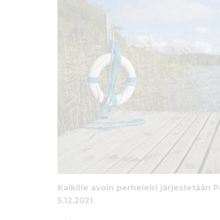
ö
n
Kaikille avoin perheleiri järjestetään
5.12.2021.