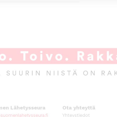
men Lähetysseura
Ota yhteyttä
suomenlahetysseura.fi
Yhteystiedot