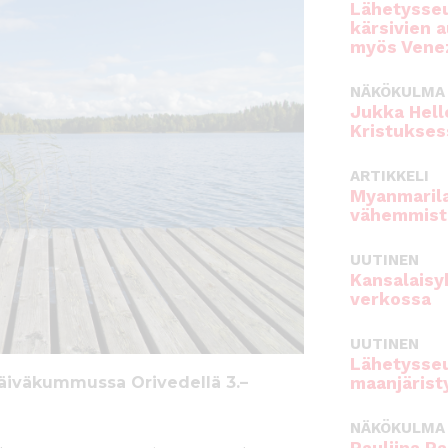
Lähetysseu
kärsivien 
myös Venez
NÄKÖKULMA
Jukka Hell
Kristukses
ARTIKKELI
Myanmarila
vähemmist
UUTINEN
Kansalaisy
verkossa
UUTINEN
Lähetysseu
 Päiväkummussa Orivedellä 3.–
maanjärist
NÄKÖKULMA