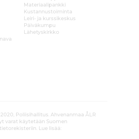
Materiaalipankki
Kustannustoiminta
Leiri- ja kurssikeskus
Päiväkumpu
Lähetyskirkko
anava
.2020, Poliisihallitus. Ahvenanmaa ÅLR
tyt varat käytetään Suomen
orekisteriin. Lue lisää: