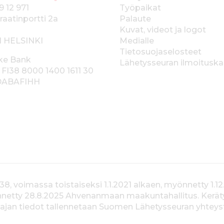
9 12 971
Työpaikat
raatinportti 2a
Palaute
Kuvat, videot ja logot
1 HELSINKI
Medialle
Tietosuojaselosteet
ke Bank
Lähetysseuran ilmoitusk
 FI38 8000 1400 1611 30
 DABAFIHH
voimassa toistaiseksi 1.1.2021 alkaen, myönnetty 1.12
yönnetty 28.8.2025 Ahvenanmaan maakuntahallitus. Kerä
jan tiedot tallennetaan Suomen Lähetysseuran yhteystiet