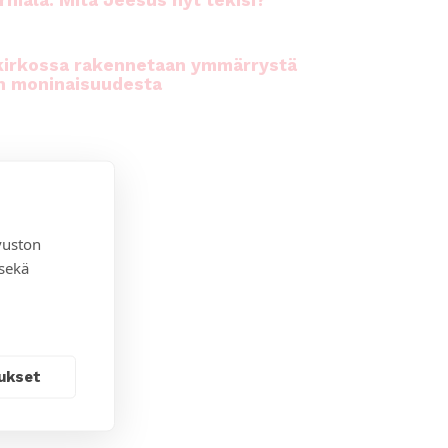
rhiala: Mitä Jeesus nyt tekisi?
kirkossa rakennetaan ymmärrystä
n moninaisuudesta
vuston
 sekä
ukset