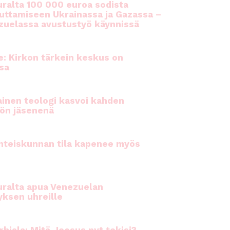
ralta 100 000 euroa sodista
auttamiseen Ukrainassa ja Gazassa –
uelassa avustustyö käynnissä
e: Kirkon tärkein keskus on
sa
inen teologi kasvoi kahden
ön jäsenenä
hteiskunnan tila kapenee myös
ralta apua Venezuelan
yksen uhreille