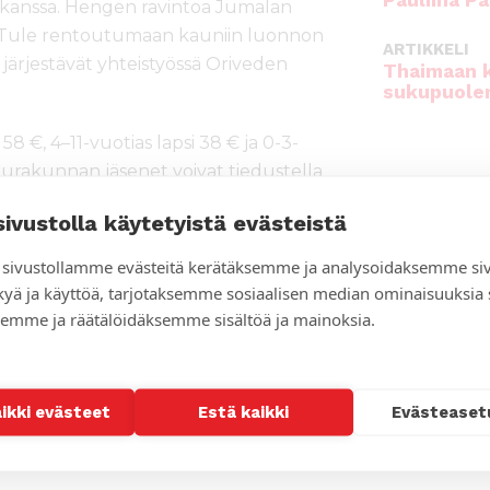
Pauliina Pa
kanssa. Hengen ravintoa Jumalan
a. Tule rentoutumaan kauniin luonnon
ARTIKKELI
n järjestävät yhteistyössä Oriveden
Thaimaan 
sukupuole
58 €, 4–11-vuotias lapsi 38 € ja 0-3-
eurakunnan jäsenet voivat tiedustella
umismaksut maksetaan leirille
sivustolla käytetyistä evästeistä
sivustollamme evästeitä kerätäksemme ja analysoidaksemme si
11.2021.
kyä ja käyttöä, tarjotaksemme sosiaalisen median ominaisuuksia
emme ja räätälöidäksemme sisältöä ja mainoksia.
aikki evästeet
Estä kaikki
Evästeaset