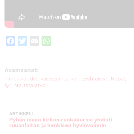
F
T
E
W
a
w
m
h
c
it
ai
a
e
te
l
ts
Avainsanat:
b
r
A
ihmisoikeudet
,
kastisyrjintä
,
kehitysyhteistyö
,
Nepal
,
syrjintä
,
tasa-arvo
o
p
o
p
k
ARTIKKELI
Pyhän maan kirkon ruokakurssi yhdisti
ruuanlaiton ja henkisen hyvinvoinnin