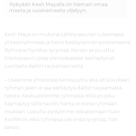
Nykyään Kesh Mayalla on hieman omaa
maata ja vuokramaata viljelyyn.
Kesh Maya on mukana Lähetysseuran tukemassa
yhteisöryhmässä ja toimii kastisyrjinnän poistamiseksi.
Ryhmä ei hyväksy syrjintää. Kerran se puuttui
tilanteeseen, jossa ylempikastiset kieltäytyivät
juomasta dalitin tarjoamaa teetä.
– Lisäämme yhteisössä tietoisuutta siitä, että kukaan
ryhmän jäsen ei saa kieltäytyä dalitin tarjoamasta
teestä. Keskustelimme ryhmässä, että jos joku
käyttäytyy tällä tavoin, häntä ei oteta ryhmään
mukaan. Lopulta pystyimme ratkaisemaan tuon
konfliktin, eikä ryhmässä ole enää syrjintää, hän
sanoo.