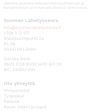
Olemme jäsenenä kirkkojen kehitysyhteistyön ja
humanitaarisen avun kansainvälisessä verkostossa.
Suomen Lähetysseura
info@suomenlahetysseura.fi
+358 9 12 971
Maistraatinportti 2a
PL 56
00241 HELSINKI
Danske Bank
IBAN: FI38 8000 1400 1611 30
BIC: DABAFIHH
Ota yhteyttä
Yhteystiedot
Työpaikat
Palaute
Kuvat, videot ja logot