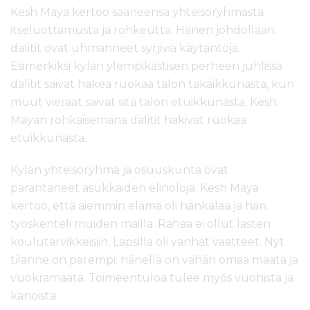
Kesh Maya kertoo saaneensa yhteisöryhmästä
itseluottamusta ja rohkeutta. Hänen johdollaan
dalitit ovat uhmanneet syrjiviä käytäntöjä.
Esimerkiksi kylän ylempikastisen perheen juhlissa
dalitit saivat hakea ruokaa talon takaikkunasta, kun
muut vieraat saivat sitä talon etuikkunasta. Kesh
Mayan rohkaisemana dalitit hakivat ruokaa
etuikkunasta.
Kylän yhteisöryhmä ja osuuskunta ovat
parantaneet asukkaiden elinoloja. Kesh Maya
kertoo, että aiemmin elämä oli hankalaa ja hän
työskenteli muiden mailla. Rahaa ei ollut lasten
koulutarvikkeisiin. Lapsilla oli vanhat vaatteet. Nyt
tilanne on parempi: hänellä on vähän omaa maata ja
vuokramaata. Toimeentuloa tulee myös vuohista ja
kanoista.