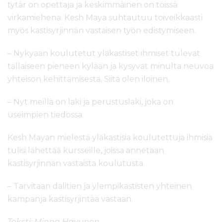
tytär on opettaja ja keskimmäinen on töissä
virkamiehenä. Kesh Maya suhtautuu toiveikkaasti
myös kastisyrjinnän vastaisen työn edistymiseen.
– Nykyään koulutetut yläkastiset ihmiset tulevat
tällaiseen pieneen kylään ja kysyvät minulta neuvoa
yhteisön kehittämisestä. Siitä olen iloinen.
– Nyt meillä on laki ja perustuslaki, joka on
useimpien tiedossa.
Kesh Mayan mielestä yläkastisia koulutettuja ihmisiä
tulisi lähettää kursseille, joissa annetaan
kastisyrjinnän vastaista koulutusta.
– Tarvitaan dalitien ja ylempikastisten yhteinen
kampanja kastisyrjintää vastaan.
Teksti: Minna Havunen