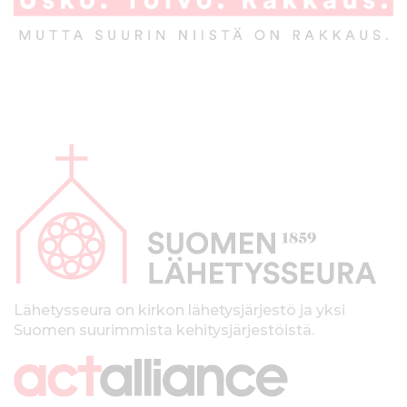
A
l
a
p
a
l
k
Lähetysseura on kirkon lähetysjärjestö ja yksi
Suomen suurimmista kehitysjärjestöistä.
k
i