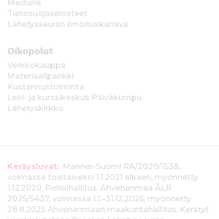
Medialle
Tietosuojaselosteet
Lähetysseuran ilmoituskanava
Oikopolut
Verkkokauppa
Materiaalipankki
Kustannustoiminta
Leiri- ja kurssikeskus Päiväkumpu
Lähetyskirkko
T
Keräysluvat:
Manner-Suomi RA/2020/1538,
voimassa toistaiseksi 1.1.2021 alkaen, myönnetty
i
1.12.2020, Poliisihallitus. Ahvenanmaa ÅLR
e
2025/5437, voimassa 1.1.–31.12.2026, myönnetty
28.8.2025 Ahvenanmaan maakuntahallitus. Kerätyt