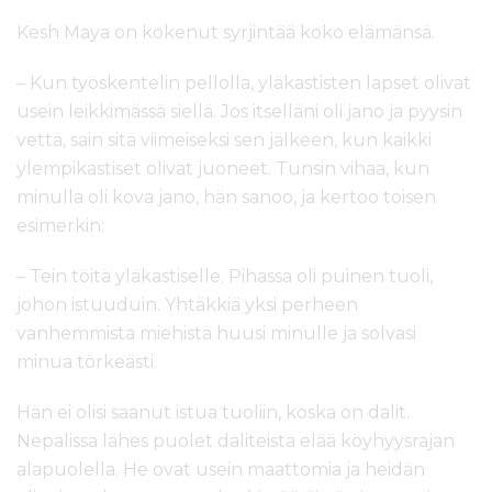
Kesh Maya on kokenut syrjintää koko elämänsä.
– Kun työskentelin pellolla, yläkastisten lapset olivat
usein leikkimässä siellä. Jos itselläni oli jano ja pyysin
vettä, sain sitä viimeiseksi sen jälkeen, kun kaikki
ylempikastiset olivat juoneet. Tunsin vihaa, kun
minulla oli kova jano, hän sanoo, ja kertoo toisen
esimerkin:
– Tein töitä yläkastiselle. Pihassa oli puinen tuoli,
johon istuuduin. Yhtäkkiä yksi perheen
vanhemmista miehistä huusi minulle ja solvasi
minua törkeästi.
Hän ei olisi saanut istua tuoliin, koska on dalit.
Nepalissa lähes puolet daliteista elää köyhyysrajan
alapuolella. He ovat usein maattomia ja heidän