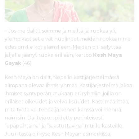
l
t
ö
ö
– Jos me dalitit söimme ja meiltä jäi ruokaa yli,
n
ylempikastiset eivät huolineet meidän ruokaamme
edes omille kotieläimilleen. Meidän piti säilyttää
jäljelle jäänyt ruoka erillään, kertoo
Kesh Maya
Gayak
(46).
Kesh Maya on dalit, Nepalin kastijärjestelmässä
alimpana olevaa ihmisryhmää. Kastijärjestelmä jakaa
ihmiset syntyperän mukaan eri ryhmiin, joilla on
erilaiset oikeudet ja velvollisuudet. Kasti määrittää,
mitä työtä voi tehdä ja kenen kanssa voi mennä
naimisiin. Daliteja on pidetty perinteisesti
”epäpuhtaina” ja ”saastuttavina” muille kasteille.
Juuri tästä oli kyse Kesh Mayan esimerkissä.