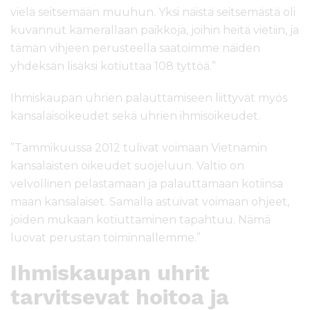
vielä seitsemään muuhun. Yksi näistä seitsemästä oli
kuvannut kamerallaan paikkoja, joihin heitä vietiin, ja
tämän vihjeen perusteella saatoimme näiden
yhdeksän lisäksi kotiuttaa 108 tyttöä.”
Ihmiskaupan uhrien palauttamiseen liittyvät myös
kansalaisoikeudet sekä uhrien ihmisoikeudet.
”Tammikuussa 2012 tulivat voimaan Vietnamin
kansalaisten oikeudet suojeluun. Valtio on
velvollinen pelastamaan ja palauttamaan kotiinsa
maan kansalaiset. Samalla astuivat voimaan ohjeet,
joiden mukaan kotiuttaminen tapahtuu. Nämä
luovat perustan toiminnallemme.”
Ihmiskaupan uhrit
tarvitsevat hoitoa ja