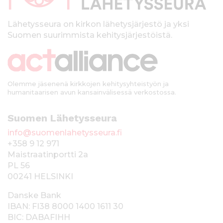
l
k
Lähetysseura on kirkon lähetysjärjestö ja yksi
Suomen suurimmista kehitysjärjestöistä.
k
i
Olemme jäsenenä kirkkojen kehitysyhteistyön ja
humanitaarisen avun kansainvälisessä verkostossa.
Suomen Lähetysseura
info@suomenlahetysseura.fi
+358 9 12 971
Maistraatinportti 2a
PL 56
00241 HELSINKI
Danske Bank
IBAN: FI38 8000 1400 1611 30
BIC: DABAFIHH