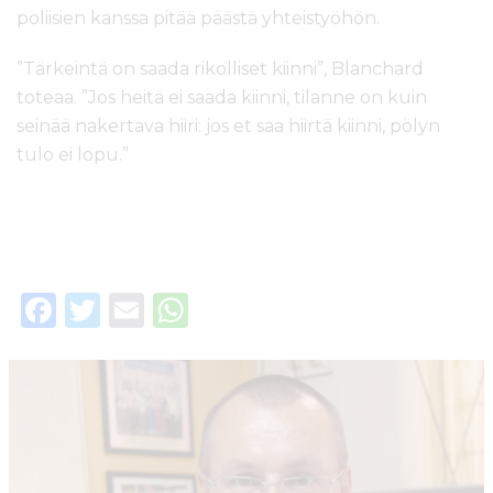
poliisien kanssa pitää päästä yhteistyöhön.
”Tärkeintä on saada rikolliset kiinni”, Blanchard
toteaa. ”Jos heitä ei saada kiinni, tilanne on kuin
seinää nakertava hiiri: jos et saa hiirtä kiinni, pölyn
tulo ei lopu.”
F
T
E
W
a
w
m
h
c
it
ai
a
e
te
l
ts
b
r
A
o
p