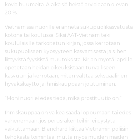
kovia huumeita. Alaikäisiä heistä arvioidaan olevan
20 %.
Vietnamissa nuorille ei anneta sukupuolikasvatusta
kotona tai koulussa. Siksi AAT-Vietnam teki
koululaisille tarkoitetun kirjan, jossa kerrotaan
sukupuoliseen kypsyyteen kasvamisesta ja siihen
liittyvistä fyysisistä muutoksista. Kirjan myötä lapsille
opetetaan heidän oikeuksistaan turvalliseen
kasvuun ja kerrotaan, miten välttää seksuaalinen
hyväksikäyttö ja ihmiskauppaan joutuminen.
”Moni nuori ei edes tiedä, mikä prostituutio on.”
Ihmiskauppaa on vaikea saada loppumaan tai edes
vähenemään, jos perusrakenteihin ei pystytä
vaikuttamaan. Blanchard kiittää Vietnamin poliisin
tehokasta toimintaa, mutta myös muiden maiden