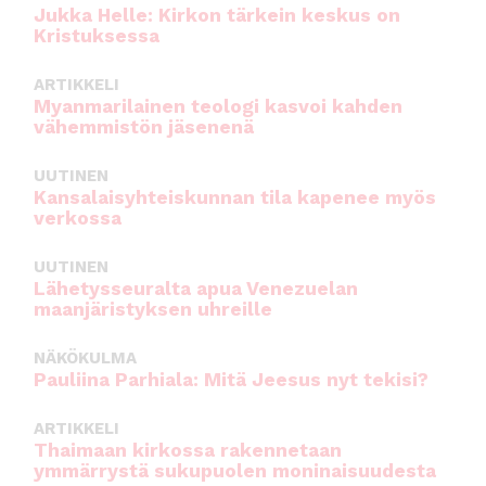
Jukka Helle: Kirkon tärkein keskus on
Kristuksessa
ARTIKKELI
Myanmarilainen teologi kasvoi kahden
vähemmistön jäsenenä
UUTINEN
Kansalaisyhteiskunnan tila kapenee myös
verkossa
UUTINEN
Lähetysseuralta apua Venezuelan
maanjäristyksen uhreille
NÄKÖKULMA
Pauliina Parhiala: Mitä Jeesus nyt tekisi?
ARTIKKELI
Thaimaan kirkossa rakennetaan
ymmärrystä sukupuolen moninaisuudesta