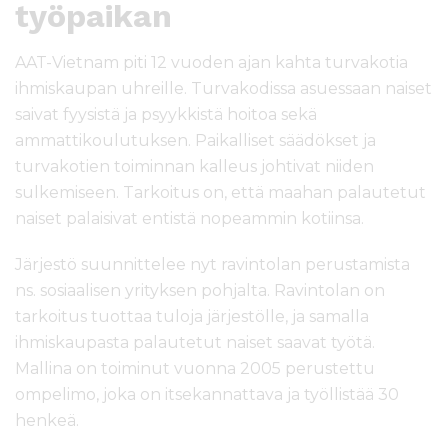
työpaikan
AAT-Vietnam piti 12 vuoden ajan kahta turvakotia
ihmiskaupan uhreille. Turvakodissa asuessaan naiset
saivat fyysistä ja psyykkistä hoitoa sekä
ammattikoulutuksen. Paikalliset säädökset ja
turvakotien toiminnan kalleus johtivat niiden
sulkemiseen. Tarkoitus on, että maahan palautetut
naiset palaisivat entistä nopeammin kotiinsa.
Järjestö suunnittelee nyt ravintolan perustamista
ns. sosiaalisen yrityksen pohjalta. Ravintolan on
tarkoitus tuottaa tuloja järjestölle, ja samalla
ihmiskaupasta palautetut naiset saavat työtä.
Mallina on toiminut vuonna 2005 perustettu
ompelimo, joka on itsekannattava ja työllistää 30
henkeä.