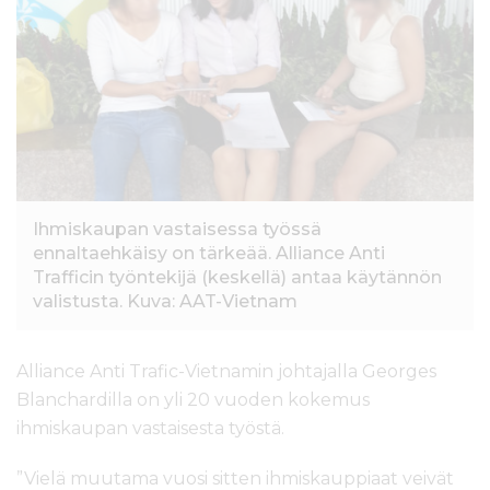
l
t
ö
ö
n
Ihmiskaupan vastaisessa työssä
ennaltaehkäisy on tärkeää. Alliance Anti
Trafficin työntekijä (keskellä) antaa käytännön
valistusta. Kuva: AAT-Vietnam
Alliance Anti Trafic-Vietnamin johtajalla Georges
Blanchardilla on yli 20 vuoden kokemus
ihmiskaupan vastaisesta työstä.
”Vielä muutama vuosi sitten ihmiskauppiaat veivät