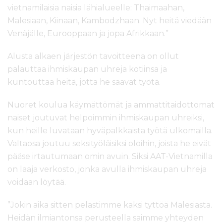
vietnamilaisia naisia lähialueelle: Thaimaahan,
Malesiaan, Kiinaan, Kambodzhaan. Nyt heitä viedään
Venäjälle, Eurooppaan ja jopa Afrikkaan.”
Alusta alkaen järjestön tavoitteena on ollut
palauttaa ihmiskaupan uhreja kotiinsa ja
kuntouttaa heitä, jotta he saavat työtä.
Nuoret koulua käymättömät ja ammattitaidottomat
naiset joutuvat helpoimmin ihmiskaupan uhreiksi,
kun heille luvataan hyväpalkkaista työtä ulkomailla.
Valtaosa joutuu seksityöläisiksi oloihin, joista he eivät
pääse irtautumaan omin avuin. Siksi AAT-Vietnamilla
on laaja verkosto, jonka avulla ihmiskaupan uhreja
voidaan löytää.
”Jokin aika sitten pelastimme kaksi tyttöä Malesiasta.
Heidän ilmiantonsa perusteella saimme yhteyden