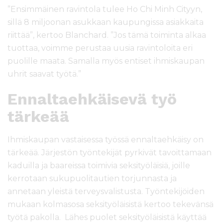
”Ensimmäinen ravintola tulee Ho Chi Minh Cityyn,
sillä 8 miljoonan asukkaan kaupungissa asiakkaita
riittää”, kertoo Blanchard. ”Jos tämä toiminta alkaa
tuottaa, voimme perustaa uusia ravintoloita eri
puolille maata. Samalla myös entiset ihmiskaupan
uhrit saavat työtä.”
Ennaltaehkäisevä työ
tärkeää
Ihmiskaupan vastaisessa työssä ennaltaehkäisy on
tärkeää. Järjestön työntekijät pyrkivät tavoittamaan
kaduilla ja baareissa toimivia seksityöläisiä, joille
kerrotaan sukupuolitautien torjunnasta ja
annetaan yleistä terveysvalistusta. Työntekijöiden
mukaan kolmasosa seksityöläisistä kertoo tekevänsä
työtä pakolla. Lähes puolet seksityöläisistä käyttää