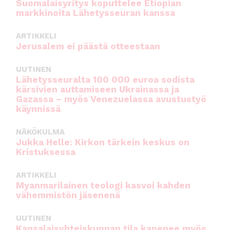
Suomalaisyritys koputtelee Etiopian
markkinoita Lähetysseuran kanssa
ARTIKKELI
Jerusalem ei päästä otteestaan
UUTINEN
Lähetysseuralta 100 000 euroa sodista
kärsivien auttamiseen Ukrainassa ja
Gazassa – myös Venezuelassa avustustyö
käynnissä
NÄKÖKULMA
Jukka Helle: Kirkon tärkein keskus on
Kristuksessa
ARTIKKELI
Myanmarilainen teologi kasvoi kahden
vähemmistön jäsenenä
UUTINEN
Kansalaisyhteiskunnan tila kapenee myös