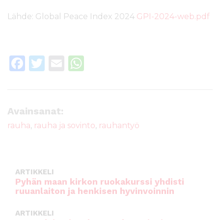
Lähde: Global Peace Index 2024
GPI-2024-web.pdf
F
T
E
W
a
w
m
h
c
it
ai
a
e
te
l
ts
Avainsanat:
b
r
A
rauha
,
rauha ja sovinto
,
rauhantyö
o
p
o
p
k
ARTIKKELI
Pyhän maan kirkon ruokakurssi yhdisti
ruuanlaiton ja henkisen hyvinvoinnin
ARTIKKELI