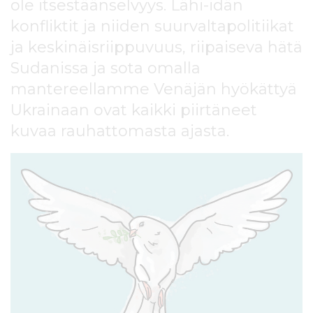
ole itsestäänselvyys. Lähi-idän
l
t
konfliktit ja niiden suurvaltapolitiikat
ö
ja keskinäisriippuvuus, riipaiseva hätä
ö
Sudanissa ja sota omalla
n
mantereellamme Venäjän hyökättyä
Ukrainaan ovat kaikki piirtäneet
kuvaa rauhattomasta ajasta.