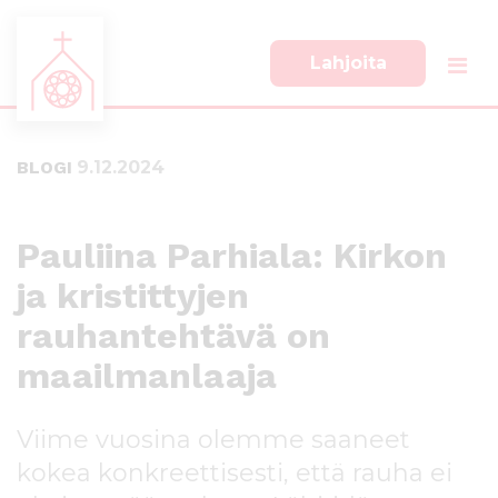
Lahjoita
S
S
i
i
i
i
BLOGI
9.12.2024
r
r
r
r
y
y
s
a
Pauliina Parhiala: Kirkon
u
l
ja kristittyjen
o
a
r
p
rauhantehtävä on
a
a
a
l
maailmanlaaja
n
k
s
k
Viime vuosina olemme saaneet
i
i
s
i
kokea konkreettisesti, että rauha ei
ä
n