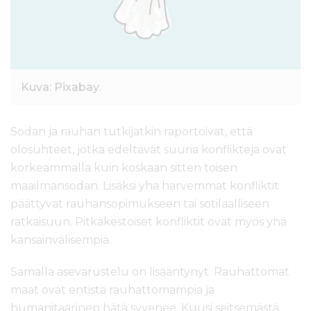
Kuva: Pixabay.
Sodan ja rauhan tutkijatkin raportoivat, että
olosuhteet, jotka edeltävät suuria konflikteja ovat
korkeammalla kuin koskaan sitten toisen
maailmansodan. Lisäksi yhä harvemmat konfliktit
päättyvät rauhansopimukseen tai sotilaalliseen
ratkaisuun. Pitkäkestoiset konfliktit ovat myös yhä
kansainvälisempiä.
Samalla asevarustelu on lisääntynyt. Rauhattomat
maat ovat entistä rauhattomampia ja
humanitaarinen hätä syvenee. Kuusi seitsemästä