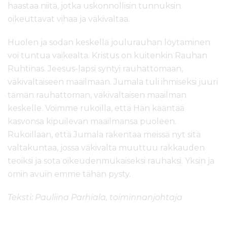
haastaa niitä, jotka uskonnollisin tunnuksin
oikeuttavat vihaa ja väkivaltaa.
Huolen ja sodan keskellä joulurauhan löytäminen
voi tuntua vaikealta. Kristus on kuitenkin Rauhan
Ruhtinas. Jeesus-lapsi syntyi rauhattomaan,
väkivaltaiseen maailmaan. Jumala tuli ihmiseksi juuri
tämän rauhattoman, väkivaltaisen maailman
keskelle. Voimme rukoilla, että Hän kääntää
kasvonsa kipuilevan maailmansa puoleen.
Rukoillaan, että Jumala rakentaa meissä nyt sitä
valtakuntaa, jossa väkivalta muuttuu rakkauden
teoiksi ja sota oikeudenmukaiseksi rauhaksi. Yksin ja
omin avuin emme tähän pysty.
Teksti: Pauliina Parhiala, toiminnanjohtaja