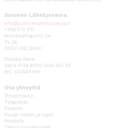
humanitaarisen avun kansainvälisessä verkostossa.
Suomen Lähetysseura
info@suomenlahetysseura.fi
+358 9 12 971
Maistraatinportti 2a
PL 56
00241 HELSINKI
Danske Bank
IBAN: FI38 8000 1400 1611 30
BIC: DABAFIHH
Ota yhteyttä
Yhteystiedot
Työpaikat
Palaute
Kuvat, videot ja logot
Medialle
Tietosuojaselosteet