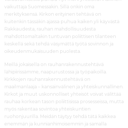
vaikuttaja Suomessakin. Sillä onkin oma
merkityksensä. Kirkon erityinen tehtävä on
kuitenkin tässäkin ajassa puhua kaiken yli käyvästä
Rakkaudesta, rauhan mahdollisuudesta
mahdottomaltakin tuntuvan poliittisen tilanteen
keskellä sekä tehdä väsymättä työtä sovinnon ja
oikeudenmukaisuuden puolesta.
Meillä jokaisella on rauhanrakennustehtävä
lähipiirissämme, naapurustossa ja työpaikoilla.
Kirkkojen rauhanrakennustehtävä on
maailmanlaaja – kansainvälinen ja yhteiskunnallinen.
Kirkot ja muut uskonnolliset yhteisöt voivat välittää
rauhaa korkean tason poliittisissa prosesseissa, mutta
myös rakentaa sovintoa yhteiskuntien
ruohonjuurilla. Meidän täytyy tehdä tätä kaikkea
enemmän ja kunnianhimoisemmin ja samalla