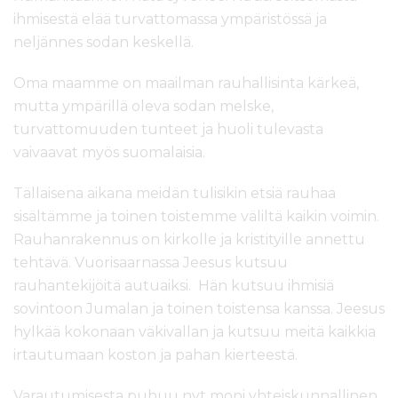
ihmisestä elää turvattomassa ympäristössä ja
neljännes sodan keskellä.
Oma maamme on maailman rauhallisinta kärkeä,
mutta ympärillä oleva sodan melske,
turvattomuuden tunteet ja huoli tulevasta
vaivaavat myös suomalaisia.
Tällaisena aikana meidän tulisikin etsiä rauhaa
sisältämme ja toinen toistemme väliltä kaikin voimin.
Rauhanrakennus on kirkolle ja kristityille annettu
tehtävä. Vuorisaarnassa Jeesus kutsuu
rauhantekijöitä autuaiksi. Hän kutsuu ihmisiä
sovintoon Jumalan ja toinen toistensa kanssa. Jeesus
hylkää kokonaan väkivallan ja kutsuu meitä kaikkia
irtautumaan koston ja pahan kierteestä.
Varautumisesta puhuu nyt moni yhteiskunnallinen