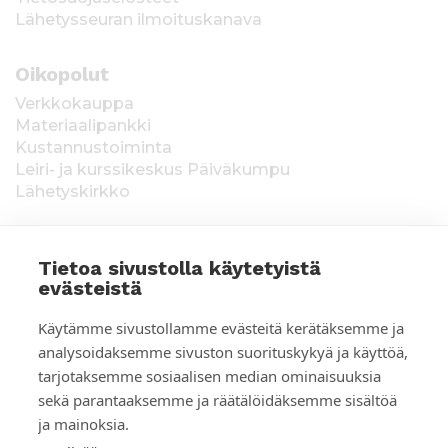
Lähetysseuran ilmoituskanava
Oikopolut
Verkkokauppa
Materiaalipankki
Kustannustoiminta
Leiri- ja kurssikeskus Päiväkumpu
Lähetyskirkko
Tietoa sivustolla käytetyistä
evästeistä
T
Keräysluvat:
Manner-Suomi RA/2020/1538,
Käytämme sivustollamme evästeitä kerätäksemme ja
voimassa toistaiseksi 1.1.2021 alkaen, myönnetty
i
analysoidaksemme sivuston suorituskykyä ja käyttöä,
1.12.2020, Poliisihallitus. Ahvenanmaa ÅLR
tarjotaksemme sosiaalisen median ominaisuuksia
e
2025/5437, voimassa 1.1.–31.12.2026, myönnetty
28.8.2025 Ahvenanmaan maakuntahallitus. Kerätyt
sekä parantaaksemme ja räätälöidäksemme sisältöä
d
varat käytetään Suomen Lähetysseuran
ja mainoksia.
ulkomaantyöhön. Lahjoittajan tiedot tallennetaan