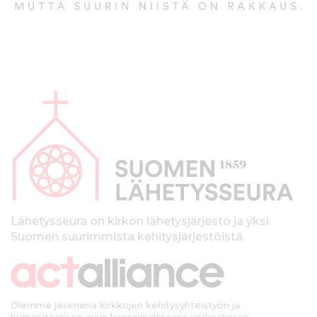
A
l
a
p
a
l
k
Lähetysseura on kirkon lähetysjärjestö ja yksi
Suomen suurimmista kehitysjärjestöistä.
k
i
Olemme jäsenenä kirkkojen kehitysyhteistyön ja