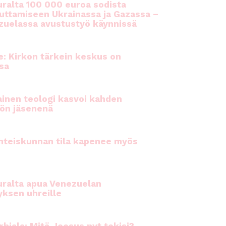
ralta 100 000 euroa sodista
auttamiseen Ukrainassa ja Gazassa –
uelassa avustustyö käynnissä
e: Kirkon tärkein keskus on
sa
inen teologi kasvoi kahden
ön jäsenenä
hteiskunnan tila kapenee myös
ralta apua Venezuelan
yksen uhreille