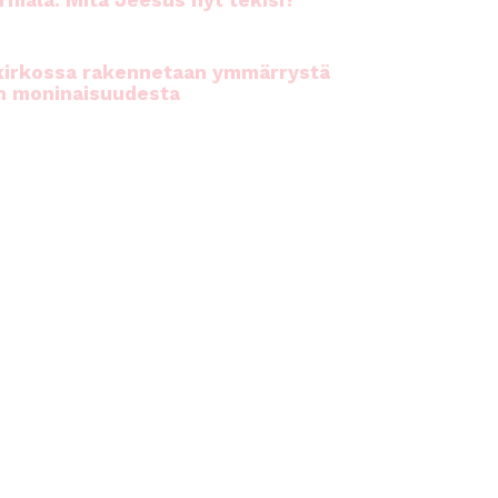
rhiala: Mitä Jeesus nyt tekisi?
kirkossa rakennetaan ymmärrystä
n moninaisuudesta