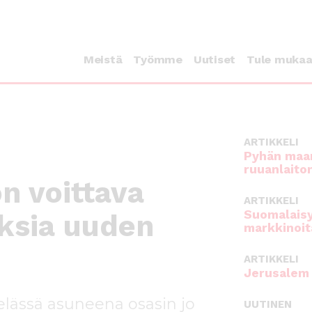
Meistä
Työmme
Uutiset
Tule muka
ARTIKKELI
Pyhän maan
ruuanlaito
on voittava
ARTIKKELI
Suomalaisy
uksia uuden
markkinoit
ARTIKKELI
Jerusalem 
elässä asuneena osasin jo
UUTINEN