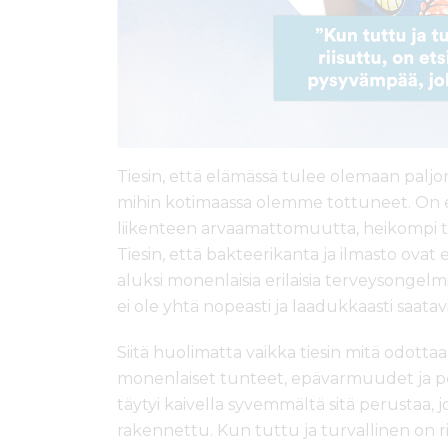
Tiesin, että elämässä tulee olemaan pal
mihin kotimaassa olemme tottuneet. On erila
liikenteen arvaamattomuutta, heikompi tur
Tiesin, että bakteerikanta ja ilmasto ovat e
aluksi monenlaisia erilaisia terveysongel
ei ole yhtä nopeasti ja laadukkaasti saata
Siitä huolimatta vaikka tiesin mitä odottaa
monenlaiset tunteet, epävarmuudet ja pel
täytyi kaivella syvemmältä sitä perustaa,
rakennettu. Kun tuttu ja turvallinen on ri