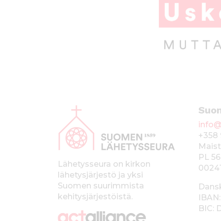
A
Suo
l
info@
a
+358 
p
Maist
PL 56
a
Lähetysseura on kirkon
0024
lähetysjärjestö ja yksi
l
Suomen suurimmista
Dans
k
kehitysjärjestöistä.
IBAN:
BIC:
k