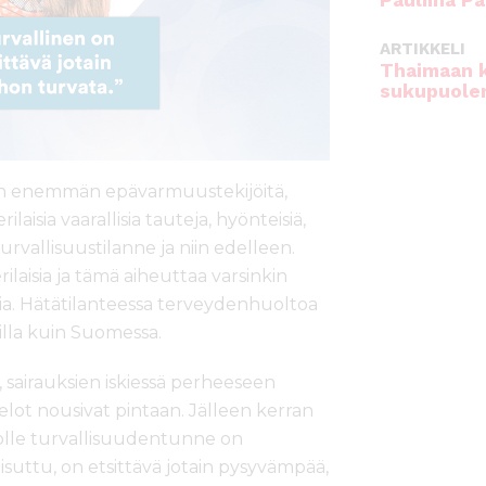
Pauliina Pa
ARTIKKELI
Thaimaan 
sukupuole
jon enemmän epävarmuustekijöitä,
isia vaarallisia tauteja, hyönteisiä,
vallisuustilanne ja niin edelleen.
rilaisia ja tämä aiheuttaa varsinkin
mia. Hätätilanteessa terveydenhuoltoa
villa kuin Suomessa.
, sairauksien iskiessä perheeseen
ot nousivat pintaan. Jälleen kerran
 jolle turvallisuudentunne on
isuttu, on etsittävä jotain pysyvämpää,