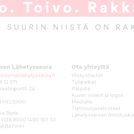
men Lähetysseura
Ota yhteyttä
suomenlahetysseura.fi
Yhteystiedot
9 12 971
Työpaikat
raatinportti 2a
Palaute
Kuvat, videot ja logot
1 HELSINKI
Medialle
Tietosuojaselosteet
ke Bank
Lähetysseuran ilmoitusk
 FI38 8000 1400 1611 30
 DABAFIHH