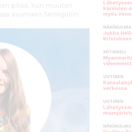
Lähetysseu
man pitää, kun muutan
kärsivien 
nssa asumaan Senegaliin.
myös Venez
NÄKÖKULMA
Jukka Hell
Kristukses
ARTIKKELI
Myanmarila
vähemmist
UUTINEN
Kansalaisy
verkossa
UUTINEN
Lähetysseu
maanjärist
NÄKÖKULMA