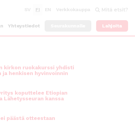
SV
FI
EN
Verkkokauppa
Mitä etsit?
an
Yhteystiedot
Seurakunnalle
Lahjoita
 kirkon ruokakurssi yhdisti
n ja henkisen hyvinvoinnin
ritys koputtelee Etiopian
a Lähetysseuran kanssa
ei päästä otteestaan