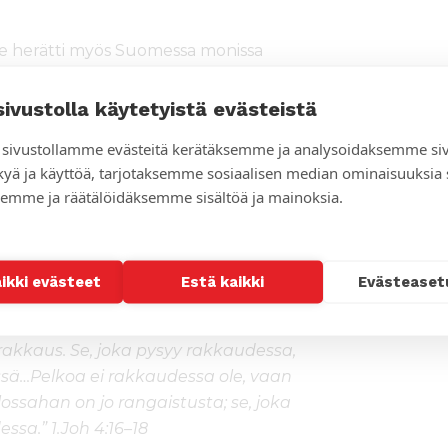
 se herätti myös Suomessa monissa
toman edessä. Tällöin
a meidän kodin eteisen seinällä
sivustolla käytetyistä evästeistä
kkaus karkottaa kaiken pelon”
. Hän
sivustollamme evästeitä kerätäksemme ja analysoidaksemme si
onaa, koska Jumala on meidän
kyä ja käyttöä, tarjotaksemme sosiaalisen median ominaisuuksia
emme ja räätälöidäksemme sisältöä ja mainoksia.
t myös Senegaliin, koronaa on
 sairaalahoitoon Senegalissa hirvittää,
aikki evästeet
Estä kaikki
Evästeaset
an rakkauden kaikkia meitä
akkaus. Se, joka pysyy rakkaudessa,
sä…Pelkoa ei rakkaudessa ole, vaan
ossahan on jo rangaistusta; se, joka
essa.” 1.Joh 4:16–18