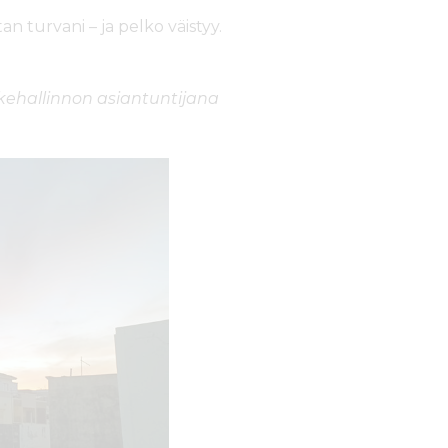
n turvani – ja pelko väistyy.
nkehallinnon asiantuntijana