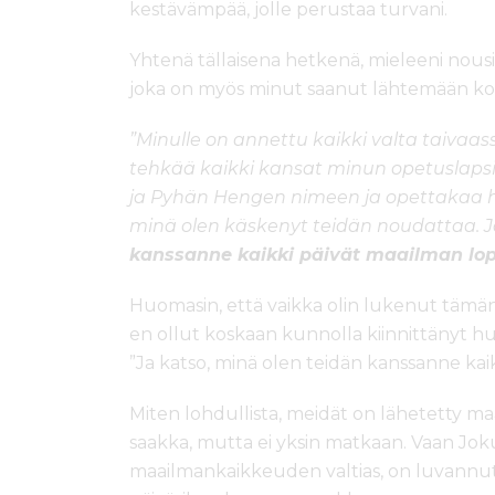
kestävämpää, jolle perustaa turvani.
Yhtenä tällaisena hetkenä, mieleeni nous
joka on myös minut saanut lähtemään ko
”Minulle on annettu kaikki valta taivaas
tehkää kaikki kansat minun opetuslapsik
ja Pyhän Hengen nimeen ja opettakaa 
minä olen käskenyt teidän noudattaa. J
kanssanne kaikki päivät maailman lo
Huomasin, että vaikka olin lukenut tämä
en ollut koskaan kunnolla kiinnittänyt h
”Ja katso, minä olen teidän kanssanne kai
Miten lohdullista, meidät on lähetetty m
saakka, mutta ei yksin matkaan. Vaan Joku
maailmankaikkeuden valtias, on luvannu