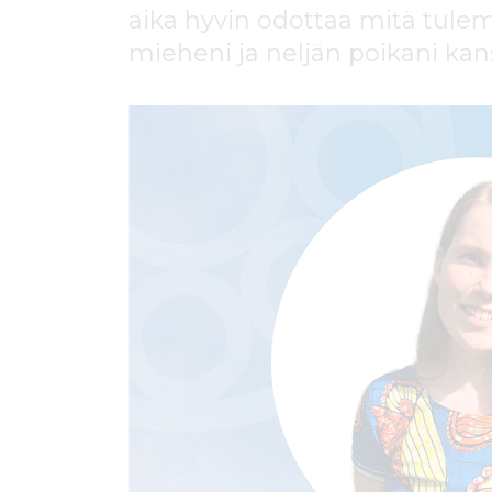
ö
aika hyvin odottaa mitä tule
n
mieheni ja neljän poikani ka