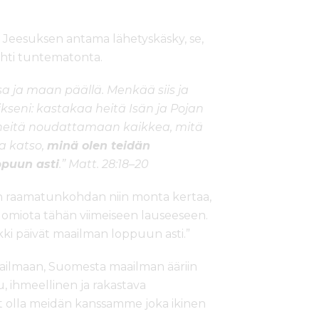
i Jeesuksen antama lähetyskäsky, se,
hti tuntematonta.
sa ja maan päällä. Menkää siis ja
seni: kastakaa heitä Isän ja Pojan
heitä noudattamaan kaikkea, mitä
a katso,
minä olen teidän
ppuun asti
.” Matt. 28:18–20
n raamatunkohdan niin monta kertaa,
uomiota tähän viimeiseen lauseeseen.
kki päivät maailman loppuun asti.”
aailmaan, Suomesta maailman ääriin
, ihmeellinen ja rakastava
t olla meidän kanssamme joka ikinen