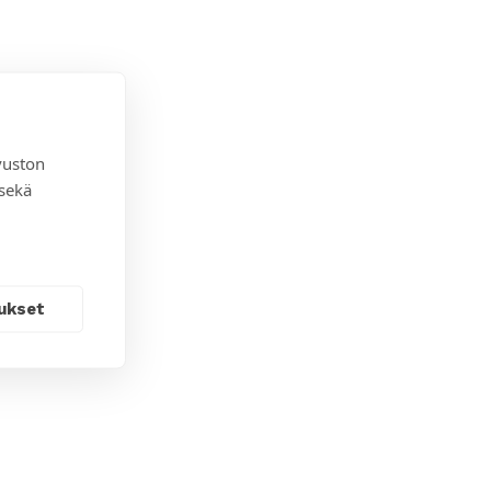
vuston
 sekä
ukset