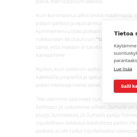
päivä, ihan loppuun saakka.
Kun koronavirus alkoi levitä maailmassa,
paljon pelkoa ja epävarmuutta tuntemat
kymmenenvuotias poikani valitsi kirjoitta
Tietoa 
roikkuvaan liitutauluun
”täydellinen ra
Käytämme 
sanoi, että meidän ei tarvitse pelätä kor
suoritusky
kanssamme.
parantaaks
Lue lisää
Nytkin, kun omikron-aalto on rantautunu
kaikkialla ympärillä ja ajatus joutumisesta
pidän mielessä nämä sanat.
Salli k
”Me olemme oppineet tuntemaan Jumal
kohtaan ja uskomme siihen. Jumala on r
pysyy Jumalassa, ja Jumala pysyy hänes
täydellinen rakkaus karkottaa pelon. Pel
pelkää, ei ole tullut täydelliseksi rakkaud