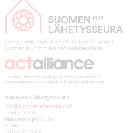
a
p
a
l
k
Lähetysseura on kirkon lähetysjärjestö ja yksi
Suomen suurimmista kehitysjärjestöistä.
k
i
Olemme jäsenenä kirkkojen kehitysyhteistyön ja
humanitaarisen avun kansainvälisessä verkostossa.
Suomen Lähetysseura
info@suomenlahetysseura.fi
+358 9 12 971
Maistraatinportti 2a
PL 56
00241 HELSINKI