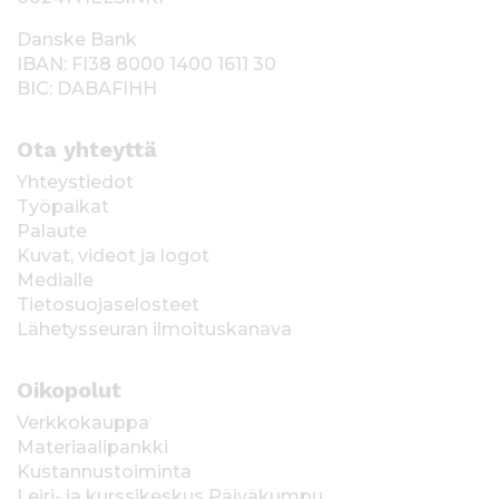
Danske Bank
IBAN: FI38 8000 1400 1611 30
BIC: DABAFIHH
Ota yhteyttä
Yhteystiedot
Työpaikat
Palaute
Kuvat, videot ja logot
Medialle
Tietosuojaselosteet
Lähetysseuran ilmoituskanava
Oikopolut
Verkkokauppa
Materiaalipankki
Kustannustoiminta
Leiri- ja kurssikeskus Päiväkumpu