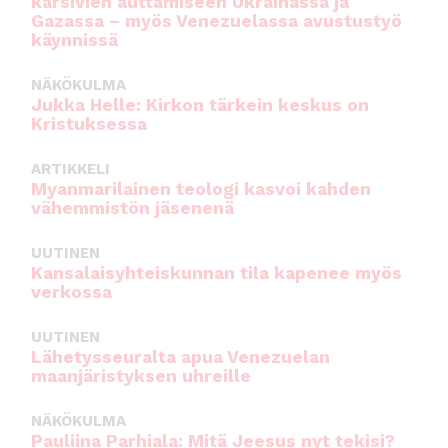
kärsivien auttamiseen Ukrainassa ja
Gazassa – myös Venezuelassa avustustyö
käynnissä
NÄKÖKULMA
Jukka Helle: Kirkon tärkein keskus on
Kristuksessa
ARTIKKELI
Myanmarilainen teologi kasvoi kahden
vähemmistön jäsenenä
UUTINEN
Kansalaisyhteiskunnan tila kapenee myös
verkossa
UUTINEN
Lähetysseuralta apua Venezuelan
maanjäristyksen uhreille
NÄKÖKULMA
Pauliina Parhiala: Mitä Jeesus nyt tekisi?