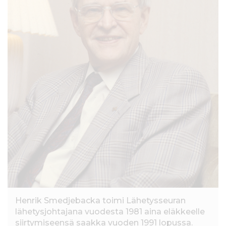
l
t
ö
ö
n
Henrik Smedjebacka toimi Lähetysseuran
lähetysjohtajana vuodesta 1981 aina eläkkeelle
siirtymiseensä saakka vuoden 1991 lopussa.