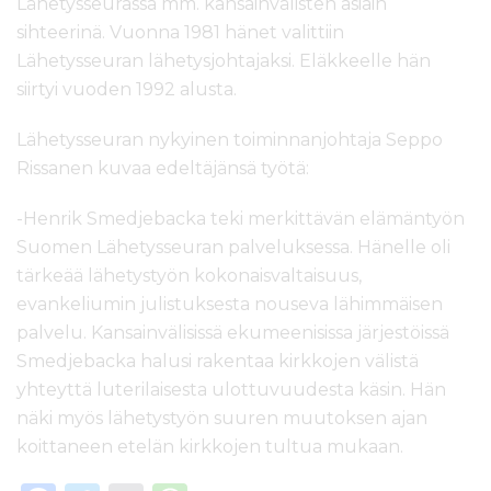
Lähetysseurassa mm. kansainvälisten asiain
sihteerinä. Vuonna 1981 hänet valittiin
Lähetysseuran lähetysjohtajaksi. Eläkkeelle hän
siirtyi vuoden 1992 alusta.
Lähetysseuran nykyinen toiminnanjohtaja Seppo
Rissanen kuvaa edeltäjänsä työtä:
-Henrik Smedjebacka teki merkittävän elämäntyön
Suomen Lähetysseuran palveluksessa. Hänelle oli
tärkeää lähetystyön kokonaisvaltaisuus,
evankeliumin julistuksesta nouseva lähimmäisen
palvelu. Kansainvälisissä ekumeenisissa järjestöissä
Smedjebacka halusi rakentaa kirkkojen välistä
yhteyttä luterilaisesta ulottuvuudesta käsin. Hän
näki myös lähetystyön suuren muutoksen ajan
koittaneen etelän kirkkojen tultua mukaan.