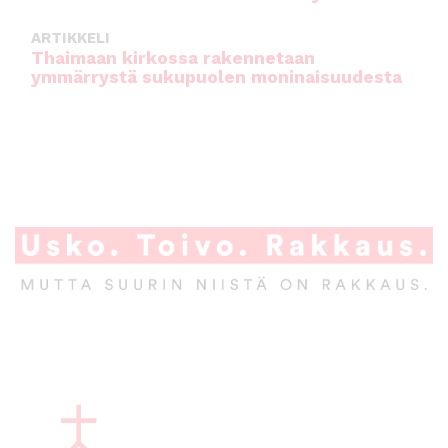
ARTIKKELI
Thaimaan kirkossa rakennetaan
ymmärrystä sukupuolen moninaisuudesta
A
l