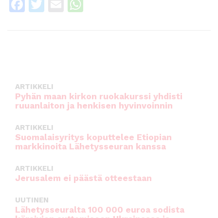
F
T
E
W
a
w
m
h
c
it
ai
a
e
te
l
ts
b
r
A
o
p
ARTIKKELI
o
p
Pyhän maan kirkon ruokakurssi yhdisti
ruuanlaiton ja henkisen hyvinvoinnin
k
ARTIKKELI
Suomalaisyritys koputtelee Etiopian
markkinoita Lähetysseuran kanssa
ARTIKKELI
Jerusalem ei päästä otteestaan
UUTINEN
Lähetysseuralta 100 000 euroa sodista