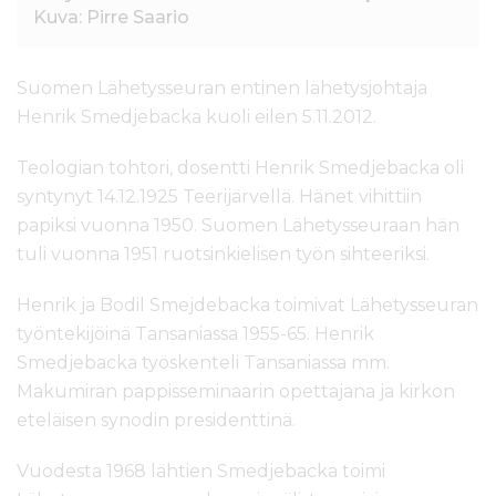
Kuva: Pirre Saario
Suomen Lähetysseuran entinen lähetysjohtaja
Henrik Smedjebacka kuoli eilen 5.11.2012.
Teologian tohtori, dosentti Henrik Smedjebacka oli
syntynyt 14.12.1925 Teerijärvellä. Hänet vihittiin
papiksi vuonna 1950. Suomen Lähetysseuraan hän
tuli vuonna 1951 ruotsinkielisen työn sihteeriksi.
Henrik ja Bodil Smejdebacka toimivat Lähetysseuran
työntekijöinä Tansaniassa 1955-65. Henrik
Smedjebacka työskenteli Tansaniassa mm.
Makumiran pappisseminaarin opettajana ja kirkon
eteläisen synodin presidenttinä.
Vuodesta 1968 lähtien Smedjebacka toimi