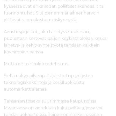
kyseessä ovat ehkä sodat, poliittiset skandaalit tai
luonnontuhot. Sitä pienemmät aiheet harvoin
ylittävät suomalaista uutiskynnystä.
Avustusjärjestöt, joka Lähetysseurakin on,
puolestaan kertovat paljon köyhistä oloista, koska
lähetys- ja kehitysyhteistyötä tehdään kaikkein
köyhimpien parissa.
Mutta on toinenkin todellisuus.
Siellä näkyy pilvenpiirtäjiä, startup-yritysten
teknologiakeksintöjä ja keskiluokkaista
automarkettielämää.
Tansanian toiseksi suurimmassa kaupungissa
Mwanzassa on vierekkäin kaksi paikkaa, jossa voi
tehdä ruokaostoksia. Toinen on nelikerroksinen