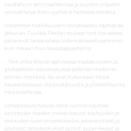
taustalla on siirtomaahistoriaa ja suurten yritysten
verovälttelyä. Koko vyyhtiä ei hetkessä ratkaista.
Useamman todellisuuden rinnakkaiselo näyttää siis
jatkuvan. Tuulikki Pietilän mukaan torit itse asiassa
palvelevat tansanialaisia todennäköisesti paremmin
kuin mikään muu kauppajärjestelmä.
− Torit ehkä liittyvät ajatuksissa maalaisuuteen, ja
globaalistikin ostoskeskuksia pidetään modernin
elämän merkkinä. Ne eivät kuitenkaan tarjoa
kaupanteossaan sitä joustavuutta ja yhteisöllisyyttä,
mitä toreilta saa.
Lähetysseura haluaa tänä vuonna näyttää
kehittyvien maiden monet kasvot: köyhyyden ja
rikkauden rujon rinnakkaiselon, pilvenpiirtäjät ja
savitalot, ostoskeskukset ja torit, superrikkaat ja