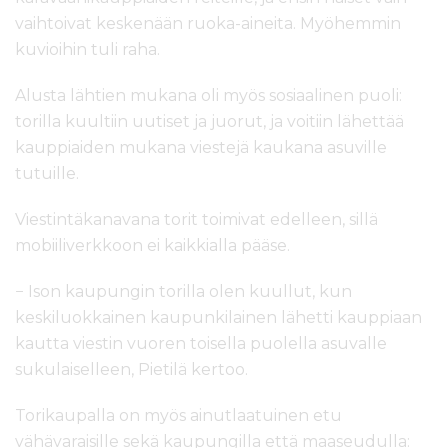
vaihtoivat keskenään ruoka-aineita. Myöhemmin
kuvioihin tuli raha.
Alusta lähtien mukana oli myös sosiaalinen puoli:
torilla kuultiin uutiset ja juorut, ja voitiin lähettää
kauppiaiden mukana viestejä kaukana asuville
tutuille.
Viestintäkanavana torit toimivat edelleen, sillä
mobiiliverkkoon ei kaikkialla pääse.
− Ison kaupungin torilla olen kuullut, kun
keskiluokkainen kaupunkilainen lähetti kauppiaan
kautta viestin vuoren toisella puolella asuvalle
sukulaiselleen, Pietilä kertoo.
Torikaupalla on myös ainutlaatuinen etu
vähävaraisille sekä kaupungilla että maaseudulla: