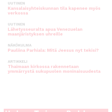
UUTINEN
Kansalaisyhteiskunnan tila kapenee myös
verkossa
UUTINEN
Lähetysseuralta apua Venezuelan
maanjäristyksen uhreille
NÄKÖKULMA
Pauliina Parhiala: Mitä Jeesus nyt tekisi?
ARTIKKELI
Thaimaan kirkossa rakennetaan
ymmärrystä sukupuolen moninaisuudesta