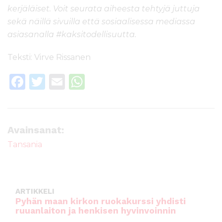
kerjäläiset. Voit seurata aiheesta tehtyjä juttuja
sekä näillä sivuilla että sosiaalisessa mediassa
asiasanalla #kaksitodellisuutta.
Teksti: Virve Rissanen
F
T
E
W
a
w
m
h
c
it
ai
a
e
te
l
ts
Avainsanat:
b
r
A
Tansania
o
p
o
p
k
ARTIKKELI
Pyhän maan kirkon ruokakurssi yhdisti
ruuanlaiton ja henkisen hyvinvoinnin