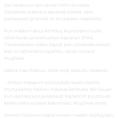
Saa ostaa juuri sen verran mihin on varaa.
Ostoskeskuksesta ei saa desiä sokeria, vaan
pakkaukset ja hinnat on etukäteen määritelty.
Kun maiden talous kehittyy, köyhyyden luulisi
vähentyvän ja keskiluokan kasvavan. Ehkä
Tansaniassakin kaikki käyvät pian ostoskeskuksissa?
Näin ei välttämättä tapahdu, sanoo Vincent
Mughwai.
Vaikka maa rikastuu, varat eivät jakaudu tasaisesti.
− Afrikan maissa on edellytyksiä rikastumiselle,
mutta kehno hallinto hidastaa kehitystä. Niin kauan
kun läpinäkyvyys ja kestävät käytännöt puuttuvat,
keskiluokka ei pääse kasvamaan, Mughwai sanoo.
Kehnon hallinnon lisäksi monien maiden köyhyyden