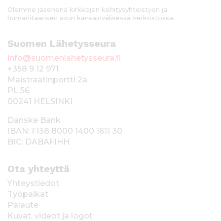
Olemme jäsenenä kirkkojen kehitysyhteistyön ja
humanitaarisen avun kansainvälisessä verkostossa.
Suomen Lähetysseura
info@suomenlahetysseura.fi
+358 9 12 971
Maistraatinportti 2a
PL 56
00241 HELSINKI
Danske Bank
IBAN: FI38 8000 1400 1611 30
BIC: DABAFIHH
Ota yhteyttä
Yhteystiedot
Työpaikat
Palaute
Kuvat, videot ja logot