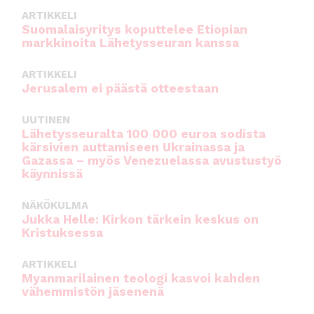
ARTIKKELI
Suomalaisyritys koputtelee Etiopian
markkinoita Lähetysseuran kanssa
ARTIKKELI
Jerusalem ei päästä otteestaan
UUTINEN
Lähetysseuralta 100 000 euroa sodista
kärsivien auttamiseen Ukrainassa ja
Gazassa – myös Venezuelassa avustustyö
käynnissä
NÄKÖKULMA
Jukka Helle: Kirkon tärkein keskus on
Kristuksessa
ARTIKKELI
Myanmarilainen teologi kasvoi kahden
vähemmistön jäsenenä