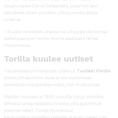
kaupungista Dar es Salaamista, jossa heti ison
ostoskeskuksen porttien ulkopuolelta alkaa
torialue.
− Ruoka ostoskeskuksessa voi olla jopa viisi kertaa
kalliimpaa kuin torilla. Mutta asiakkaita riittää
molemmissa.
Torilla kuulee uutiset
Tansanialaista torielämää tutkinut
Tuulikki Pietilä
allekirjoittaa ilmiön. Kyse ei ole kuitenkaan
pelkästään kaupankäynnistä, hän muistuttaa.
Pietilän mukaan jo 1800-luvulta löytyy kirjallisia
lähteitä tansanialaisista toreista, joita pyörittivät
yleensä naiset. Toreja muodostui
karavaanikauppiaiden reiteille, ja ensin naiset vain