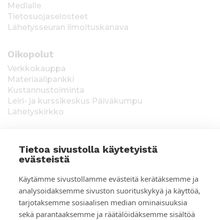
Medialle
Tietosuojaselosteet
Lähetysseuran ilmoituskanava
Oikopolut
Verkkokauppa
Materiaalipankki
Kustannustoiminta
Leiri- ja kurssikeskus Päiväkumpu
Lähetyskirkko
Tietoa sivustolla käytetyistä
evästeistä
T
Keräysluvat:
Manner-Suomi RA/2020/1538,
Käytämme sivustollamme evästeitä kerätäksemme ja
voimassa toistaiseksi 1.1.2021 alkaen, myönnetty
i
analysoidaksemme sivuston suorituskykyä ja käyttöä,
1.12.2020, Poliisihallitus. Ahvenanmaa ÅLR
tarjotaksemme sosiaalisen median ominaisuuksia
e
2025/5437, voimassa 1.1.–31.12.2026, myönnetty
28.8.2025 Ahvenanmaan maakuntahallitus. Kerätyt
sekä parantaaksemme ja räätälöidäksemme sisältöä