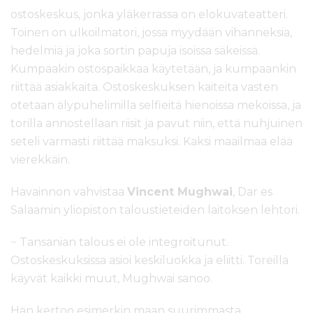
ostoskeskus, jonka yläkerrassa on elokuvateatteri.
Toinen on ulkoilmatori, jossa myydään vihanneksia,
hedelmiä ja joka sortin papuja isoissa säkeissä.
Kumpaakin ostospaikkaa käytetään, ja kumpaankin
riittää asiakkaita. Ostoskeskuksen kaiteita vasten
otetaan älypuhelimilla selfieitä hienoissa mekoissa, ja
torilla annostellaan riisit ja pavut niin, että nuhjuinen
seteli varmasti riittää maksuksi. Kaksi maailmaa elää
vierekkäin.
Havainnon vahvistaa
Vincent Mughwai
, Dar es
Salaamin yliopiston taloustieteiden laitoksen lehtori.
− Tansanian talous ei ole integroitunut.
Ostoskeskuksissa asioi keskiluokka ja eliitti. Toreilla
käyvät kaikki muut, Mughwai sanoo.
Hän kertoo esimerkin maan suurimmasta