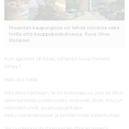
l
t
ö
ö
Mwanzan kaupungissa voi tehdä ostoksia sekä
n
torilla että kauppakeskuksessa. Kuva: Virve
Rissanen
Kun ajattelet Afrikkaa, millainen kuva mieleesi
piirtyy?
Mieti sitä hetki.
Mitä ikinä näetkään, se on kokonaisuus, jota on ollut
rakentamassa uutiskuvasto, elokuvat, kirjat, koulun
historiantunnit, avustusjärjestöjen
kadunvarsimainokset ja kenties omat kokemukset.
Jos uutisissa puhutaan jostain Afrikan maasta,