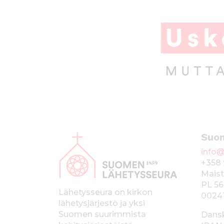
A
Suo
l
info@
a
+358 
p
Maist
PL 56
a
Lähetysseura on kirkon
0024
lähetysjärjestö ja yksi
l
Suomen suurimmista
Dans