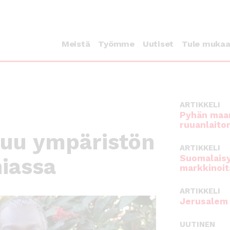
Meistä
Työmme
Uutiset
Tule muka
ARTIKKELI
Pyhän maan
ruuanlaito
huu ympäristön
ARTIKKELI
Suomalaisy
iassa
markkinoit
ARTIKKELI
Jerusalem 
UUTINEN