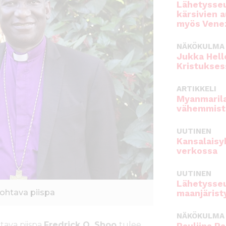
Lähetysseu
kärsivien 
myös Venez
NÄKÖKULMA
Jukka Hell
Kristukses
ARTIKKELI
Myanmarila
vähemmist
UUTINEN
Kansalaisy
verkossa
UUTINEN
Lähetysseu
johtava piispa
maanjärist
NÄKÖKULMA
htava piispa
Fredrick O. Shoo
tulee