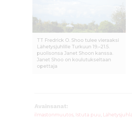
o
p
o
p
k
TT Fredrick O. Shoo tulee vieraaksi
Lähetysjuhlille Turkuun 19.–21.5.
puolisonsa Janet Shoon kanssa.
Janet Shoo on koulutukseltaan
opettaja
Avainsanat:
ilmastonmuutos
,
Istuta puu
,
Lähetysjuhl