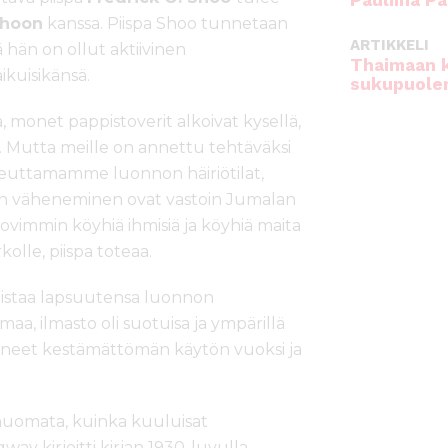
Pauliina Pa
Shoon
kanssa. Piispa Shoo tunnetaan
ARTIKKELI
ä hän on ollut aktiivinen
Thaimaan 
kuisikänsä.
sukupuole
, monet pappistoverit alkoivat kysellä,
. Mutta meille on annettu tehtäväksi
. Aiheuttamamme luonnon häiriötilat,
en väheneminen ovat vastoin Jumalan
ovimmin köyhiä ihmisiä ja köyhiä maita
olle, piispa toteaa.
uistaa lapsuutensa luonnon
aa, ilmasto oli suotuisa ja ympärillä
ntyneet kestämättömän käytön vuoksi ja
 huomata, kuinka kuuluisat
ay kirjoitti kirjan 1930-luvulla,