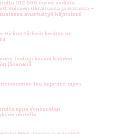
ralta 100 000 euroa sodista
auttamiseen Ukrainassa ja Gazassa –
uelassa avustustyö käynnissä
e: Kirkon tärkein keskus on
sa
inen teologi kasvoi kahden
ön jäsenenä
hteiskunnan tila kapenee myös
ralta apua Venezuelan
yksen uhreille