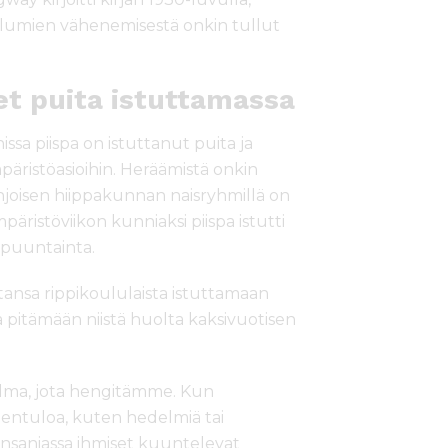
lumien vähenemisestä onkin tullut
set puita istuttamassa
ssa piispa on istuttanut puita ja
ristöasioihin. Heräämistä onkin
hjoisen hiippakunnan naisryhmillä on
päristöviikon kunniaksi piispa istutti
 puuntainta.
ansa rippikoululaista istuttamaan
pitämään niistä huolta kaksivuotisen
 ilma, jota hengitämme. Kun
eentuloa, kuten hedelmiä tai
nsaniassa ihmiset kuuntelevat