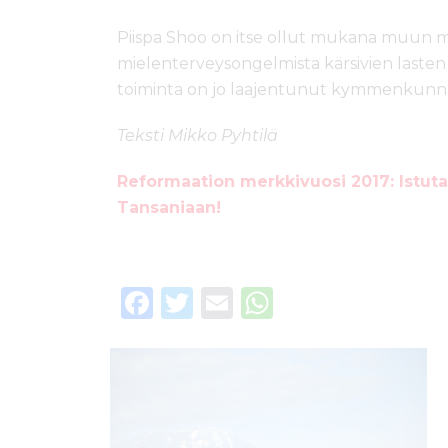
Piispa Shoo on itse ollut mukana muun 
mielenterveysongelmista kärsivien lasten 
toiminta on jo laajentunut kymmenkunna
Teksti Mikko Pyhtilä
Reformaation merkkivuosi 2017:
Istuta
Tansaniaan!
F
T
E
W
a
w
m
h
c
it
ai
a
e
te
l
ts
b
r
A