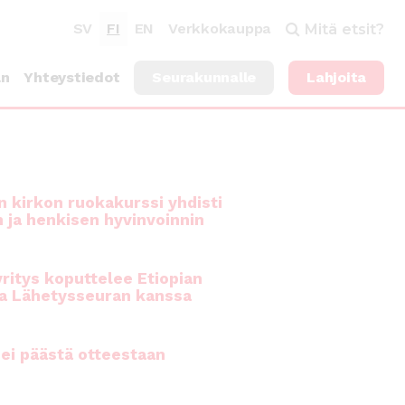
SV
FI
EN
Verkkokauppa
Mitä etsit?
an
Yhteystiedot
Seurakunnalle
Lahjoita
 kirkon ruokakurssi yhdisti
n ja henkisen hyvinvoinnin
ritys koputtelee Etiopian
a Lähetysseuran kanssa
ei päästä otteestaan