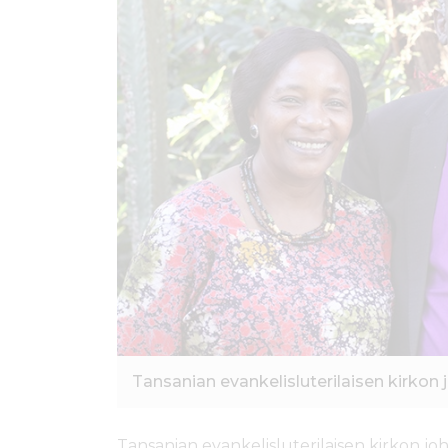
ö
n
Tansanian evankelisluterilaisen kirkon 
Tansanian evankelisluterilaisen kirkon jo