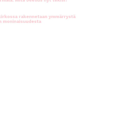
rhiala: Mitä Jeesus nyt tekisi?
kirkossa rakennetaan ymmärrystä
n moninaisuudesta