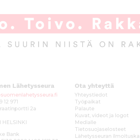
men Lähetysseura
Ota yhteyttä
suomenlahetysseura.fi
Yhteystiedot
9 12 971
Työpaikat
raatinportti 2a
Palaute
Kuvat, videot ja logot
1 HELSINKI
Medialle
Tietosuojaselosteet
ke Bank
Lähetysseuran ilmoitusk