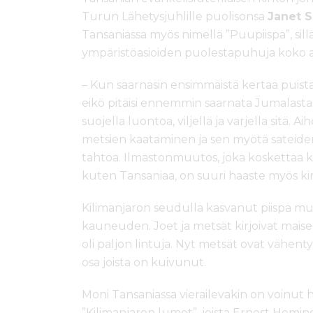
Turun Lähetysjuhlille puolisonsa
Janet 
Tansaniassa myös nimellä ”Puupiispa”, sill
ympäristöasioiden puolestapuhuja koko ai
– Kun saarnasin ensimmäistä kertaa puista
eikö pitäisi ennemmin saarnata Jumalasta
suojella luontoa, viljellä ja varjella sitä
metsien kaataminen ja sen myötä sateid
tahtoa. Ilmastonmuutos, joka koskettaa k
kuten Tansaniaa, on suuri haaste myös kirk
Kilimanjaron seudulla kasvanut piispa m
kauneuden. Joet ja metsät kirjoivat maisem
oli paljon lintuja. Nyt metsät ovat vähe
osa joista on kuivunut.
Moni Tansaniassa vierailevakin on voinut
”Kilimanjaron lumet”, joista Ernest Hemingw