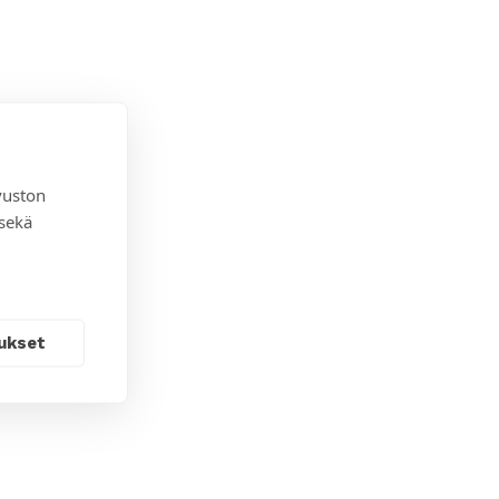
vuston
 sekä
ukset