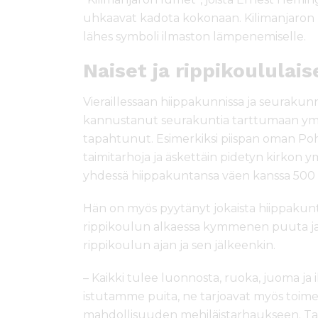
uhkaavat kadota kokonaan. Kilimanjaron 
lähes symboli ilmaston lämpenemiselle.
Naiset ja rippikoululai
Vieraillessaan hiippakunnissa ja seurakunni
kannustanut seurakuntia tarttumaan ympä
tapahtunut. Esimerkiksi piispan oman Po
taimitarhoja ja äskettäin pidetyn kirkon ym
yhdessä hiippakuntansa väen kanssa 500
Hän on myös pyytänyt jokaista hiippakunt
rippikoulun alkaessa kymmenen puuta ja 
rippikoulun ajan ja sen jälkeenkin.
– Kaikki tulee luonnosta, ruoka, juoma ja
istutamme puita, ne tarjoavat myös toim
mahdollisuuden mehiläistarhaukseen. Ta