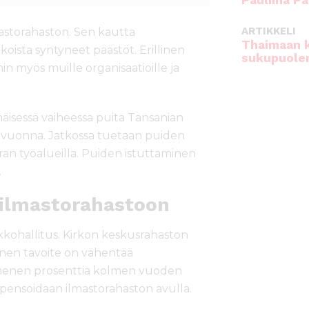
Pauliina Pa
ARTIKKELI
storahaston. Sen kautta
Thaimaan 
ista syntyneet päästöt. Erillinen
sukupuole
n myös muille organisaatioille ja
äisessä vaiheessa puita Tansanian
 vuonna. Jatkossa tuetaan puiden
an työalueilla. Puiden istuttaminen
.
 ilmastorahastoon
kkohallitus. Kirkon keskusrahaston
inen tavoite on vähentää
mmenen prosenttia kolmen vuoden
ompensoidaan ilmastorahaston avulla.