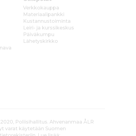
Verkkokauppa
Materiaalipankki
Kustannustoiminta
Leiri- ja kurssikeskus
Päiväkumpu
Lähetyskirkko
anava
.2020, Poliisihallitus. Ahvenanmaa ÅLR
tyt varat käytetään Suomen
orekisteriin. Lue lisää: