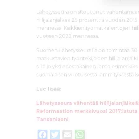
Lähetysseura on sitoutunut vähentämää
hiilijalanjälkeä 25 prosenttia vuoden 20
mennessä. Kaikkien työmatkalentojen hii
vuoteen 2022 mennessä.
Suomen Lähetysseuralla on toimintaa 30 
matkustavien työntekijöiden hiilijalanjäl
sillä jo yksi edestakainen lento esimerkik
suomalaisen vuotuisesta lämmityksestä ko
Lue lisää:
Lähetysseura vähentää hiilijalanjälke
Reformaation merkkivuosi 2017:Istuta
Tansaniaan!
F
T
E
W