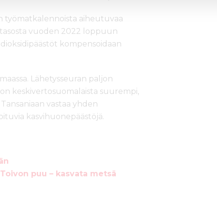
n työmatkalennoista aiheutuvaa
15 tasosta vuoden 2022 loppuun
lidioksidipäästöt kompensoidaan
maassa. Lähetysseuran paljon
ki on keskivertosuomalaista suurempi,
si Tansaniaan vastaa yhden
ituvia kasvihuonepäästöjä.
ään
 Toivon puu – kasvata metsä