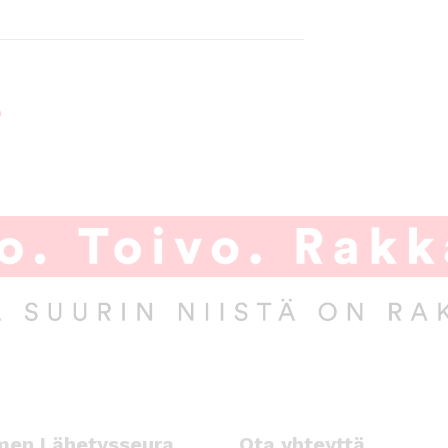
ö
men Lähetysseura
Ota yhteyttä