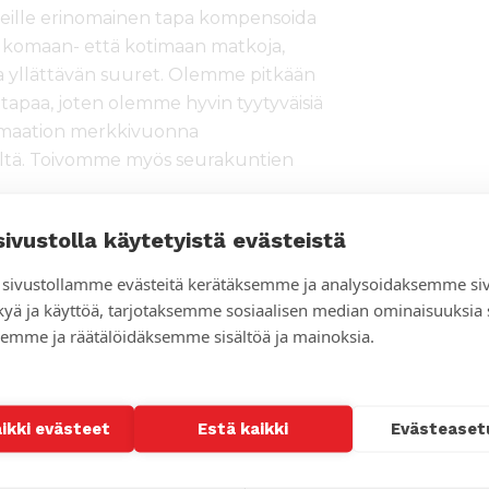
meille erinomainen tapa kompensoida
lkomaan- että kotimaan matkoja,
la yllättävän suuret. Olemme pitkään
tapaa, joten olemme hyvin tyytyväisiä
ormaation merkkivuonna
ltä. Toivomme myös seurakuntien
sivustolla käytetyistä evästeistä
pa ohjata erityisesti ulkopuolisten
euran kautta tehtävään työhön
sivustollamme evästeitä kerätäksemme ja analysoidaksemme si
en sopeutumiseksi, sanoo
kyä ja käyttöä, tarjotaksemme sosiaalisen median ominaisuuksia
waza
Lähetysseurasta.
emme ja räätälöidäksemme sisältöä ja mainoksia.
an Kishapussa
pensaatiojärjestelmän, jonka avulla
aikki evästeet
Estä kaikki
Evästeaset
ssaan hiilensidontaa edistävillä
i ”hiilinielua” Tansanian Kishapuun.