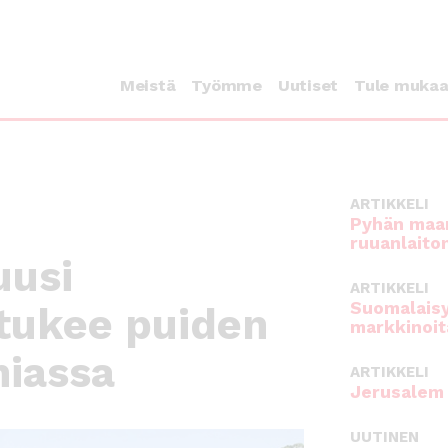
Meistä
Työmme
Uutiset
Tule muka
ARTIKKELI
Pyhän maan
ruuanlaito
uusi
ARTIKKELI
Suomalaisy
 tukee puiden
markkinoit
niassa
ARTIKKELI
Jerusalem 
UUTINEN