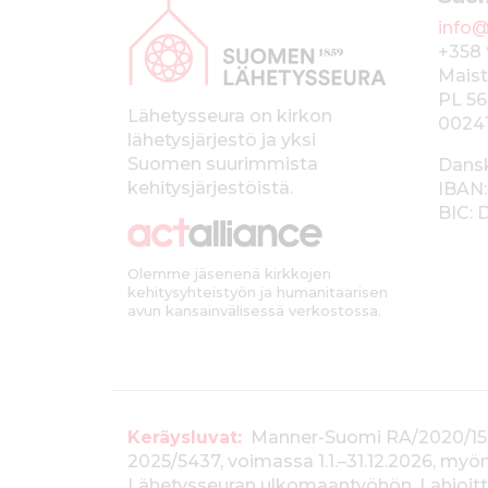
l
info@
a
+358 
p
Maist
PL 56
a
Lähetysseura on kirkon
0024
lähetysjärjestö ja yksi
l
Suomen suurimmista
Dans
k
kehitysjärjestöistä.
IBAN:
BIC:
k
i
Olemme jäsenenä kirkkojen
kehitysyhteistyön ja humanitaarisen
avun kansainvälisessä verkostossa.
T
Keräysluvat:
Manner-Suomi RA/2020/1538, 
2025/5437, voimassa 1.1.–31.12.2026, m
i
Lähetysseuran ulkomaantyöhön. Lahjoitta