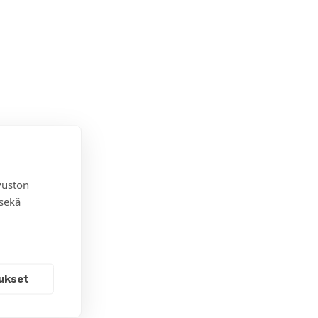
vuston
 sekä
ukset