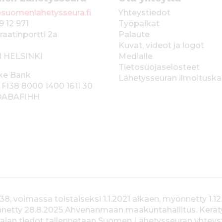
suomenlahetysseura.fi
Yhteystiedot
9 12 971
Työpaikat
raatinportti 2a
Palaute
Kuvat, videot ja logot
1 HELSINKI
Medialle
Tietosuojaselosteet
ke Bank
Lähetysseuran ilmoitusk
 FI38 8000 1400 1611 30
 DABAFIHH
voimassa toistaiseksi 1.1.2021 alkaen, myönnetty 1.12
yönnetty 28.8.2025 Ahvenanmaan maakuntahallitus. Kerä
jan tiedot tallennetaan Suomen Lähetysseuran yhteystiet