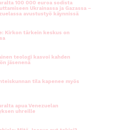
ralta 100 000 euroa sodista
auttamiseen Ukrainassa ja Gazassa –
uelassa avustustyö käynnissä
e: Kirkon tärkein keskus on
sa
inen teologi kasvoi kahden
ön jäsenenä
hteiskunnan tila kapenee myös
ralta apua Venezuelan
yksen uhreille