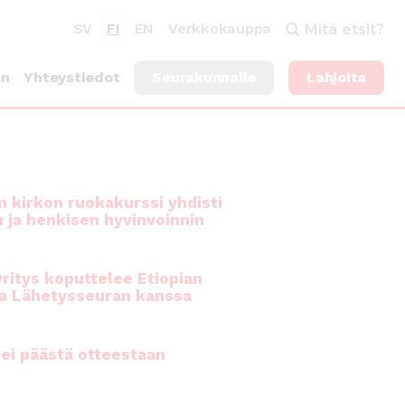
SV
FI
EN
Verkkokauppa
Mitä etsit?
an
Yhteystiedot
Seurakunnalle
Lahjoita
 kirkon ruokakurssi yhdisti
n ja henkisen hyvinvoinnin
ritys koputtelee Etiopian
a Lähetysseuran kanssa
ei päästä otteestaan