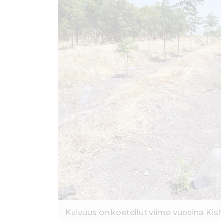
ö
n
Kuivuus on koetellut viime vuosina Ki