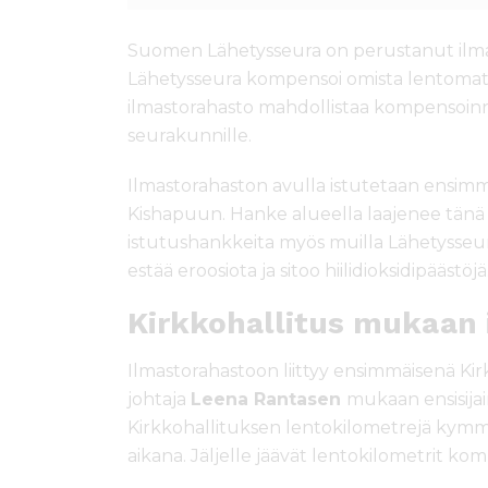
Suomen Lähetysseura on perustanut ilma
Lähetysseura kompensoi omista lentomatko
ilmastorahasto mahdollistaa kompensoinni
seurakunnille.
Ilmastorahaston avulla istutetaan ensimm
Kishapuun. Hanke alueella laajenee tänä
istutushankkeita myös muilla Lähetysseur
estää eroosiota ja sitoo hiilidioksidipäästöjä
Kirkkohallitus mukaan
Ilmastorahastoon liittyy ensimmäisenä Kir
johtaja
Leena Rantasen
mukaan ensisija
Kirkkohallituksen lentokilometrejä ky
aikana. Jäljelle jäävät lentokilometrit k