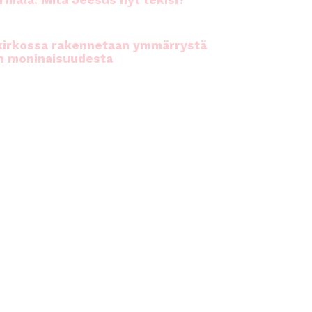
rhiala: Mitä Jeesus nyt tekisi?
kirkossa rakennetaan ymmärrystä
n moninaisuudesta