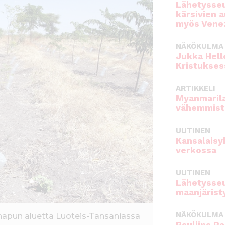
Lähetysseu
kärsivien 
myös Venez
NÄKÖKULMA
Jukka Hell
Kristukses
ARTIKKELI
Myanmarila
vähemmist
UUTINEN
Kansalaisy
verkossa
UUTINEN
Lähetysseu
maanjärist
NÄKÖKULMA
shapun aluetta Luoteis-Tansaniassa