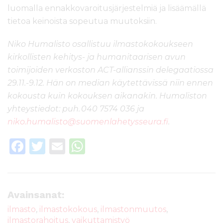
luomalla ennakkovaroitusjärjestelmiä ja lisäämällä
tietoa keinoista sopeutua muutoksiin.
Niko Humalisto osallistuu ilmastokokoukseen
kirkollisten kehitys- ja humanitaarisen avun
toimijoiden verkoston ACT-allianssin delegaatiossa
29.11.-9.12. Hän on median käytettävissä niin ennen
kokousta kuin kokouksen aikanakin. Humaliston
yhteystiedot:
puh.
040 7574 036 ja
niko.humalisto@suomenlahetysseura.fi
.
F
T
E
W
a
w
m
h
c
it
ai
a
e
te
l
ts
Avainsanat:
b
r
A
ilmasto
,
ilmastokokous
,
ilmastonmuutos
,
ilmastorahoitus
,
vaikuttamistyö