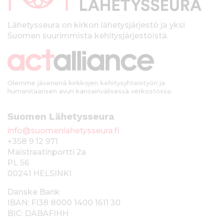
l
k
Lähetysseura on kirkon lähetysjärjestö ja yksi
Suomen suurimmista kehitysjärjestöistä.
k
i
Olemme jäsenenä kirkkojen kehitysyhteistyön ja
humanitaarisen avun kansainvälisessä verkostossa.
Suomen Lähetysseura
info@suomenlahetysseura.fi
+358 9 12 971
Maistraatinportti 2a
PL 56
00241 HELSINKI
Danske Bank
IBAN: FI38 8000 1400 1611 30
BIC: DABAFIHH