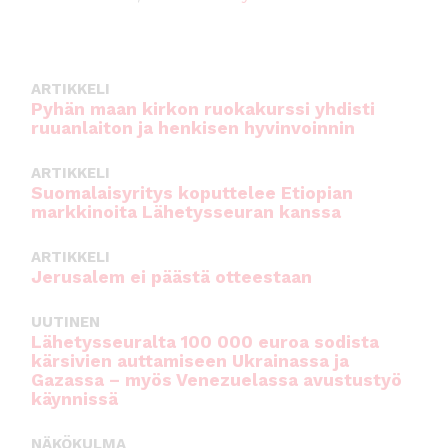
o
p
o
p
k
ARTIKKELI
Pyhän maan kirkon ruokakurssi yhdisti
ruuanlaiton ja henkisen hyvinvoinnin
ARTIKKELI
Suomalaisyritys koputtelee Etiopian
markkinoita Lähetysseuran kanssa
ARTIKKELI
Jerusalem ei päästä otteestaan
UUTINEN
Lähetysseuralta 100 000 euroa sodista
kärsivien auttamiseen Ukrainassa ja
Gazassa – myös Venezuelassa avustustyö
käynnissä
NÄKÖKULMA