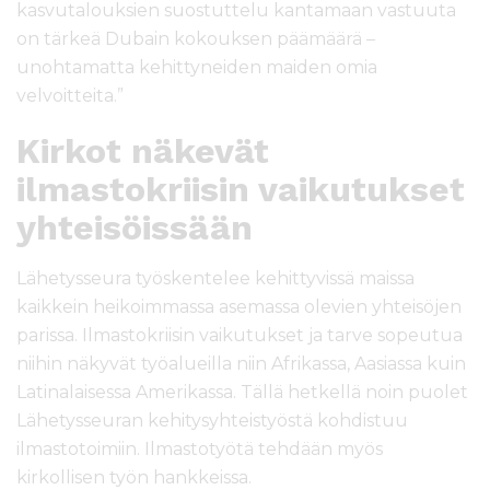
kasvutalouksien suostuttelu kantamaan vastuuta
on tärkeä Dubain kokouksen päämäärä –
unohtamatta kehittyneiden maiden omia
velvoitteita.”
Kirkot näkevät
ilmastokriisin vaikutukset
yhteisöissään
Lähetysseura työskentelee kehittyvissä maissa
kaikkein heikoimmassa asemassa olevien yhteisöjen
parissa. Ilmastokriisin vaikutukset ja tarve sopeutua
niihin näkyvät työalueilla niin Afrikassa, Aasiassa kuin
Latinalaisessa Amerikassa. Tällä hetkellä noin puolet
Lähetysseuran kehitysyhteistyöstä kohdistuu
ilmastotoimiin. Ilmastotyötä tehdään myös
kirkollisen työn hankkeissa.