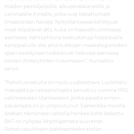
maiden pienviljelijöille, alkuperäiskansoille ja
vammaisille ihmisille, jotka ovat kiistattomasti
ilmastokriisin häviäjiä.
Nykytilanteessa kehittyvät
maat kilpailevat siitä, kuka on haavoittuvimmassa
asemassa.
Vaihtoehtona keskusteluja hidastavalle
kamppailulle olisi, että tiukkojen maakategorioiden
sijaan keskitytään todistetusti heikossa asemassa
olevien ihmisryhmien tukemiseen”, Humalisto
sanoo.
”Rahoitusvastuita on myös uudistettava. Luokittelu
maksajista ja vastaanottajista perustuu vuonna 1992
vallinneeseen tilanteeseen, jonka parasta ennen -
päivämäärä on jo umpeutunut. Esimerkiksi monilla
Arabian niemimaan valtiolla henkeä kohti laskettu
BKT on nykyisiä lahjottajamaita suurempi.
Rahoitusaukkojen paikkaamiseksi etelän