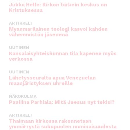
Jukka Helle: Kirkon tärkein keskus on
Kristuksessa
ARTIKKELI
Myanmarilainen teologi kasvoi kahden
vähemmistön jäsenenä
UUTINEN
Kansalaisyhteiskunnan tila kapenee myös
verkossa
UUTINEN
Lähetysseuralta apua Venezuelan
maanjäristyksen uhreille
NÄKÖKULMA
Pauliina Parhiala: Mitä Jeesus nyt tekisi?
ARTIKKELI
Thaimaan kirkossa rakennetaan
ymmärrystä sukupuolen moninaisuudesta