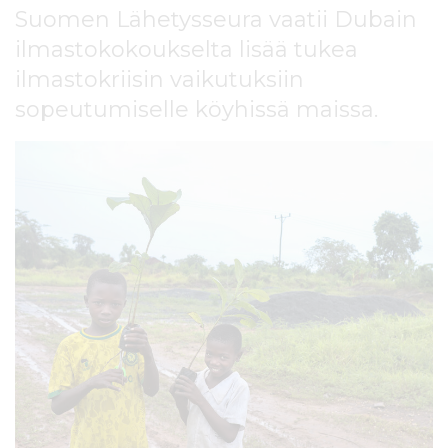
l
Suomen Lähetysseura vaatii Dubain
t
ilmastokokoukselta lisää tukea
ö
ilmastokriisin vaikutuksiin
ö
n
sopeutumiselle köyhissä maissa.