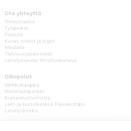
Ota yhteyttä
Yhteystiedot
Työpaikat
Palaute
Kuvat, videot ja logot
Medialle
Tietosuojaselosteet
Lähetysseuran ilmoituskanava
Oikopolut
Verkkokauppa
Materiaalipankki
Kustannustoiminta
Leiri- ja kurssikeskus Päiväkumpu
Lähetyskirkko