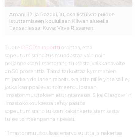
Amani, 12, ja Razaki, 10, osallistuivat puiden
istuttamiseen koulullaan Kilwan alueella
Tansaniassa. Kuva: Virve Rissanen.
Tuore
OECD:n raportti
osoittaa, että
sopeutumisrahoitus muodostaa vain noin
neljänneksen ilmastorahoituksesta, vaikka tavoite
on 50 prosenttia. Tämä tarkoittaa kymmenien
miljardien dollarien rahoitusvajetta niille yhteisöille,
jotka kamppailevat toimeentulostaan
ilmastonmuutoksen eturintamassa. Siksi Glasgow´n
ilmastokokouksessa tehty päätös
sopeutumisrahoituksen kaksinkertaistamisesta
tulee toimeenpanna ripeästi.
”Ilmastonmuutos lisää eriarvoisuutta ja nakertaa