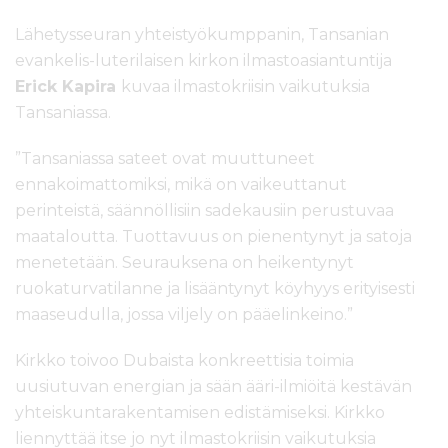
Lähetysseuran yhteistyökumppanin, Tansanian
evankelis-luterilaisen kirkon ilmastoasiantuntija
Erick Kapira
kuvaa ilmastokriisin vaikutuksia
Tansaniassa.
”Tansaniassa sateet ovat muuttuneet
ennakoimattomiksi, mikä on vaikeuttanut
perinteistä, säännöllisiin sadekausiin perustuvaa
maataloutta. Tuottavuus on pienentynyt ja satoja
menetetään. Seurauksena on heikentynyt
ruokaturvatilanne ja lisääntynyt köyhyys erityisesti
maaseudulla, jossa viljely on pääelinkeino.”
Kirkko toivoo Dubaista konkreettisia toimia
uusiutuvan energian ja sään ääri-ilmiöitä kestävän
yhteiskuntarakentamisen edistämiseksi. Kirkko
liennyttää itse jo nyt ilmastokriisin vaikutuksia