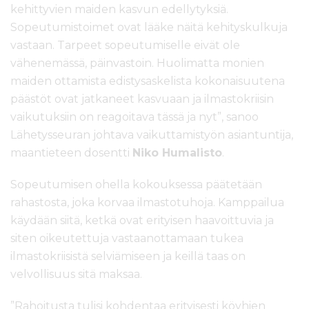
kehittyvien maiden kasvun edellytyksiä.
Sopeutumistoimet ovat lääke näitä kehityskulkuja
vastaan. Tarpeet sopeutumiselle eivät ole
vähenemässä, päinvastoin. Huolimatta monien
maiden ottamista edistysaskelista kokonaisuutena
päästöt ovat jatkaneet kasvuaan ja ilmastokriisin
vaikutuksiin on reagoitava tässä ja nyt”, sanoo
Lähetysseuran johtava vaikuttamistyön asiantuntija,
maantieteen dosentti
Niko Humalisto
.
Sopeutumisen ohella kokouksessa päätetään
rahastosta, joka korvaa ilmastotuhoja. Kamppailua
käydään siitä, ketkä ovat erityisen haavoittuvia ja
siten oikeutettuja vastaanottamaan tukea
ilmastokriisistä selviämiseen ja keillä taas on
velvollisuus sitä maksaa.
”Rahoitusta tulisi kohdentaa erityisesti
köyhien