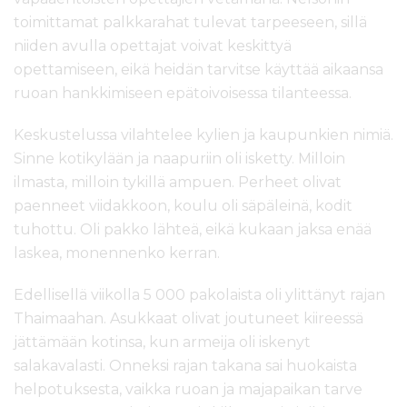
toimittamat palkkarahat tulevat tarpeeseen, sillä
niiden avulla opettajat voivat keskittyä
opettamiseen, eikä heidän tarvitse käyttää aikaansa
ruoan hankkimiseen epätoivoisessa tilanteessa.
Keskustelussa vilahtelee kylien ja kaupunkien nimiä.
Sinne kotikylään ja naapuriin oli isketty. Milloin
ilmasta, milloin tykillä ampuen. Perheet olivat
paenneet viidakkoon, koulu oli säpäleinä, kodit
tuhottu. Oli pakko lähteä, eikä kukaan jaksa enää
laskea, monennenko kerran.
Edellisellä viikolla 5 000 pakolaista oli ylittänyt rajan
Thaimaahan. Asukkaat olivat joutuneet kiireessä
jättämään kotinsa, kun armeija oli iskenyt
salakavalasti. Onneksi rajan takana sai huokaista
helpotuksesta, vaikka ruoan ja majapaikan tarve