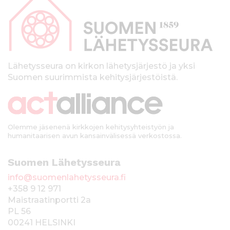
p
a
l
k
Lähetysseura on kirkon lähetysjärjestö ja yksi
Suomen suurimmista kehitysjärjestöistä.
k
i
Olemme jäsenenä kirkkojen kehitysyhteistyön ja
humanitaarisen avun kansainvälisessä verkostossa.
Suomen Lähetysseura
info@suomenlahetysseura.fi
+358 9 12 971
Maistraatinportti 2a
PL 56
00241 HELSINKI