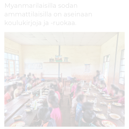
l
Myanmarilaisilla sodan
t
ammattilaisilla on aseinaan
ö
koulukirjoja ja -ruokaa.
ö
n