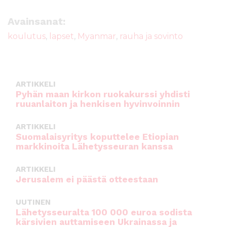
c
it
ai
a
e
te
l
ts
Avainsanat:
b
r
A
koulutus
,
lapset
,
Myanmar
,
rauha ja sovinto
o
p
o
p
k
ARTIKKELI
Pyhän maan kirkon ruokakurssi yhdisti
ruuanlaiton ja henkisen hyvinvoinnin
ARTIKKELI
Suomalaisyritys koputtelee Etiopian
markkinoita Lähetysseuran kanssa
ARTIKKELI
Jerusalem ei päästä otteestaan
UUTINEN
Lähetysseuralta 100 000 euroa sodista
kärsivien auttamiseen Ukrainassa ja