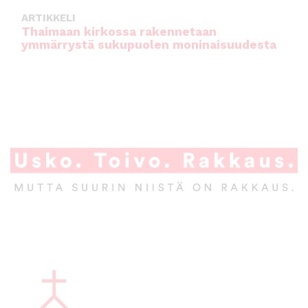
ARTIKKELI
Thaimaan kirkossa rakennetaan
ymmärrystä sukupuolen moninaisuudesta
A
l
a