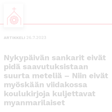
S
S
i
i
i
i
ARTIKKELI
26.7.2023
r
r
r
r
y
y
s
a
Nykypäivän sankarit eivät
u
l
pidä saavutuksistaan
o
a
r
p
suurta meteliä – Niin eivät
a
a
a
l
myöskään viidakossa
n
k
koulukirjoja kuljettavat
s
k
i
i
myanmarilaiset
s
i
ä
n