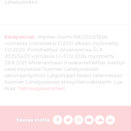
Lähetyskirkko
T
Keräysluvat:
Manner-Suomi RA/2020/1538,
voimassa toistaiseksi 1.1.2021 alkaen, myönnetty
i
1.12.2020, Poliisihallitus. Ahvenanmaa ÅLR
e
2025/5437, voimassa 1.1.–31.12.2026, myönnetty
28.8.2025 Ahvenanmaan maakuntahallitus. Kerätyt
d
varat käytetään Suomen Lähetysseuran
ulkomaantyöhön. Lahjoittajan tiedot tallennetaan
o
Suomen Lähetysseuran yhteystietorekisteriin. Lue
t
lisää:
Tietosuojaselosteet
k
e
S
r
F
T
I
Y
S
L
Seuraa meitä
a
w
n
o
u
i
u
ä