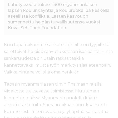
Lähetysseura tukee 1 300 myanmarilaisen
lapsen koulunkäyntiä ja kouluruokailua keskellä
aseellista konfliktia. Lasten kasvot on
sumennettu heidän turvallisuutensa vuoksi.
Kuva: Seh Theh Foundation.
Kun tapaa aikamme sankareita, heille on tyypillistä
se, etteivät he pidä saavutuksistaan isoa ääntä. Hinta
sankaruudesta on usein raskas taakka
kannettavaksi, mutta työn merkitys ajaa eteenpäin.
Vaikka hintana voi olla oma henkikin.
Tapasin myanmarilaisen tiimin Thaimaan rajalla
viidakossa sijaitsevassa toimistossa. Muutaman
kilometrin päässä Myanmarin puolella käytiin
ankaria taisteluita. Samaan aikaan porukka mietti
kuumeisesti, miten avustaa ja ylläpitää kahtasataa