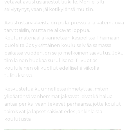
vetävät avustusjärjestöt tiukille. Moni ei silti
selviytynyt, vaan jäi kotikylänsä multiin.
Avustustarvikkeista on pula: pressuja ja katemuovia
tarvittaisiin, mutta ne alkavat loppua.
Koulumateriaalia kannetaan käsipelissä Thaimaan
puolelta. Jos yksittäinen koulu selviää samassa
paikassa vuoden, on se jo melkoinen saavutus. Joku
tiimiläinen huokaa surullisena: 11-vuotias
koululainen oli kuollut edellisellä viikolla
tulituksessa.
Keskustelua kuunnellessa ihmetyttää, miten
ylipäätänsä vanhemmat jaksavat, eivätkä halua
antaa periksi, vaan tekevät parhaansa, jotta koulut
toimisivat ja lapset saisivat edes jonkinlaista
koulutusta.