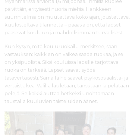
Myanmarissa arviolta 1,6 miljoonaa. Ihmisiä kuolee
päivittäin, erityisesti nuoria miehiä. Hankkeen
suunnitelmia on muutettava koko ajan, joustettava,
kuulosteltava tilannetta – pääasia on, että lapset
pääsevät kouluun ja mahdollisimman turvallisesti.
Kun kysyn, mitä kouluruokailu merkitsee, saan
vastauksen: kaikkien on vaikea saada ruokaa, ja se
on yksipuolista. Siksi kouluissa lapsille tarjottava
ruoka on tärkeää. Lapset saavat syödä
tasavertaisesti. Samalla he saavat psykososiaalista- ja
vertaistukea. Välillä lauletaan, tanssitaan ja pelataan
pelejä. Se kaikki auttaa hetkeksi unohtamaan
taustalla kuuluvien taisteluiden äänet.