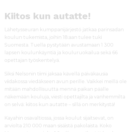
Kiitos kun autatte!
Lähetysseuran kumppanijärjestö jatkaa parinsadan
koulun tukemista, joihin 18:aan tulee tuki
Suomesta. Tuella pystytään avustamaan 1 300
lapsen koulunkäyntiä ja kouluruokailua sekä 66
opettajan työskentelyä.
Siksi Nelsonin tiimi jaksaa kävellä päiväkausia
viidakossa viedäkseen avun perille. Vaikkei meillä ole
mitään mahdollisuutta mennä paikan päälle
näkemään kouluja, viesti opettajilta ja vanhemmilta
on selvä: kiitos kun autatte – sillä on merkitystä!
Kayahin osavaltiossa, jossa koulut sijaitsevat, on
arviolta 210 000 maan sisäistä pakolaista. Koko