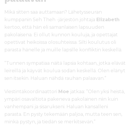
Mikä sitten saa auttamaan? Lähetysseuran
kumppanin Seh Theh -järjestön johtaja
Elizabeth
kertoo, että hän eli samanlaisen lapsuuden
pakolaisena. Ei ollut kunnon kouluja, ja opettajat
opettivat heikoissa olosuhteissa. Silti koulutus oli
parasta hänelle ja muille lapsille konfliktin keskellä.
”Tunnen sympatiaa näitä lapsia kohtaan, jotka elävät
leireillä ja käyvät koulua sodan keskellä. Olen elänyt
sen itsekin. Haluan nähdä rauhan palaavan.”
Viestintäkoordinaattori
Moe
jatkaa: ”Olen yksi heistä,
ympäri osavaltiota pakeneva pakolainen niin kuin
vanhempani ja sisarukseni. Haluan kansalleni
parasta. En pysty tekemään paljoa, mutta teen sen,
minkä pystyn, ja tiedän se merkitsevän.”