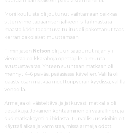
koulua maan sisäisten pakolaisten leireillä.
Moni kouluista oli joutunut vaihtamaan paikkaa
sitten viime tapaamisen jälkeen, sillä ilmasta ja
maasta käsin tapahtuva tulitus oli pakottanut taas
kerran pakolaiset muuttamaan.
Tiimin jäsen
Nelson
oli juuri saapunut rajan yli
viemästä palkkarahoja opettajille ja muuta
avustustavaraa. Yhteen suuntaan matkaan oli
mennyt 4–6 päivää, pääasiassa kävellen. Välillä oli
päästy osan matkaa moottoripyörän kyydissä, välillä
veneellä.
Armeijaa oli väisteltävä, ja jatkuvasti matkalla oli
tiesulkuja. Jokainen kohtaaminen oli vaarallinen, ja
siksi matkakäynti oli hidasta. Turvallisuusasioihin piti
käyttää aikaa ja varmistaa, missä armeija odotti