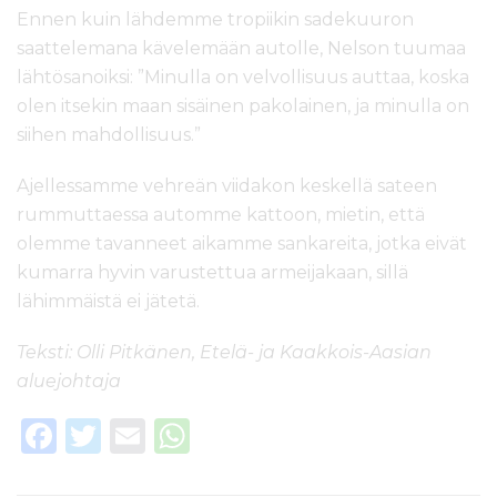
Ennen kuin lähdemme tropiikin sadekuuron
saattelemana kävelemään autolle, Nelson tuumaa
lähtösanoiksi: ”Minulla on velvollisuus auttaa, koska
olen itsekin maan sisäinen pakolainen, ja minulla on
siihen mahdollisuus.”
Ajellessamme vehreän viidakon keskellä sateen
rummuttaessa automme kattoon, mietin, että
olemme tavanneet aikamme sankareita, jotka eivät
kumarra hyvin varustettua armeijakaan, sillä
lähimmäistä ei jätetä.
Teksti: Olli Pitkänen, Etelä- ja Kaakkois-Aasian
aluejohtaja
F
T
E
W
a
w
m
h