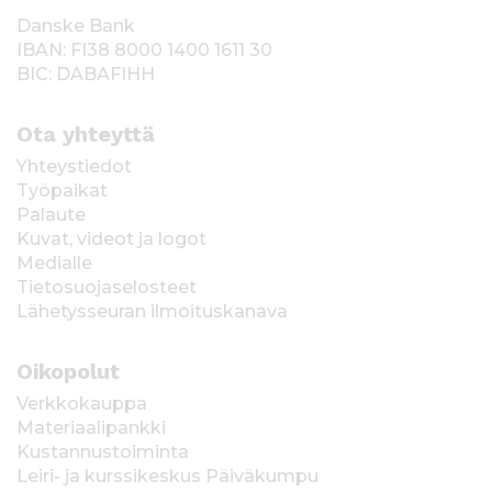
Danske Bank
IBAN: FI38 8000 1400 1611 30
BIC: DABAFIHH
Ota yhteyttä
Yhteystiedot
Työpaikat
Palaute
Kuvat, videot ja logot
Medialle
Tietosuojaselosteet
Lähetysseuran ilmoituskanava
Oikopolut
Verkkokauppa
Materiaalipankki
Kustannustoiminta
Leiri- ja kurssikeskus Päiväkumpu