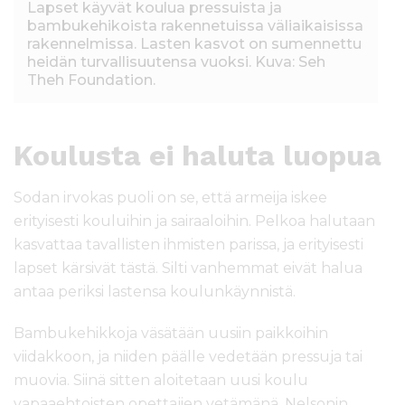
Lapset käyvät koulua pressuista ja
bambukehikoista rakennetuissa väliaikaisissa
rakennelmissa. Lasten kasvot on sumennettu
heidän turvallisuutensa vuoksi. Kuva: Seh
Theh Foundation.
Koulusta ei haluta luopua
Sodan irvokas puoli on se, että armeija iskee
erityisesti kouluihin ja sairaaloihin. Pelkoa halutaan
kasvattaa tavallisten ihmisten parissa, ja erityisesti
lapset kärsivät tästä. Silti vanhemmat eivät halua
antaa periksi lastensa koulunkäynnistä.
Bambukehikkoja väsätään uusiin paikkoihin
viidakkoon, ja niiden päälle vedetään pressuja tai
muovia. Siinä sitten aloitetaan uusi koulu
vapaaehtoisten opettajien vetämänä. Nelsonin