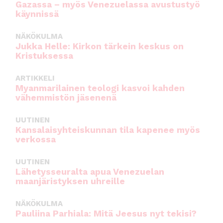
Gazassa – myös Venezuelassa avustustyö
käynnissä
NÄKÖKULMA
Jukka Helle: Kirkon tärkein keskus on
Kristuksessa
ARTIKKELI
Myanmarilainen teologi kasvoi kahden
vähemmistön jäsenenä
UUTINEN
Kansalaisyhteiskunnan tila kapenee myös
verkossa
UUTINEN
Lähetysseuralta apua Venezuelan
maanjäristyksen uhreille
NÄKÖKULMA
Pauliina Parhiala: Mitä Jeesus nyt tekisi?