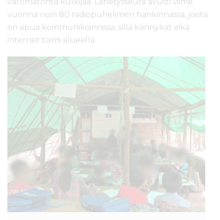
varomatonta kulkijaa. Lähetysseura avusti viime
vuonna noin 80 radiopuhelimen hankinnassa, joista
on apua kommunikoinnissa, sillä kännykät eikä
internet toimi alueella.