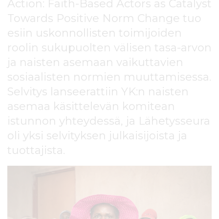
Action: Faith-Based Actors as Catalyst
l
t
Towards Positive Norm Change tuo
ö
esiin uskonnollisten toimijoiden
ö
roolin sukupuolten välisen tasa-arvon
n
ja naisten asemaan vaikuttavien
sosiaalisten normien muuttamisessa.
Selvitys lanseerattiin YK:n naisten
asemaa käsittelevän komitean
istunnon yhteydessä, ja Lähetysseura
oli yksi selvityksen julkaisijoista ja
tuottajista.