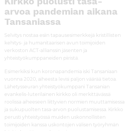
Kirkko puolusti tasa-
arvoa pandemian aikana
Tansaniassa
Selvitys nostaa esiin tapausesimerkkejä kristillisten
kehitys- ja humanitaarisen avun toimijoiden
verkoston ACT-allianssin jäsenten ja
yhteistyökumppaneiden piiristä.
Esimerkiksi kun koronapandemia iski Tansaniaan
vuonna 2020, aiheesta levisi paljon väärää tietoa.
Lähetysseuran yhteistyökumppani Tansanian
evankelis-luterilainen kirkko oli merkittävässä
roolissa aiheeseen liittyvien normien muuttamisessa
ja sukupuolten tasa-arvon puolustamisessa. Kirkko
perusti yhteistyössä muiden uskonnollisten
toimijoiden kanssa uskontojen välisen työryhmän