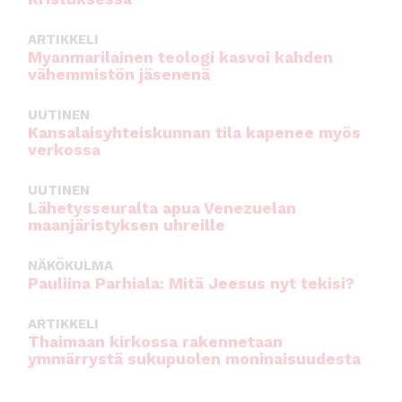
ARTIKKELI
Myanmarilainen teologi kasvoi kahden
vähemmistön jäsenenä
UUTINEN
Kansalaisyhteiskunnan tila kapenee myös
verkossa
UUTINEN
Lähetysseuralta apua Venezuelan
maanjäristyksen uhreille
NÄKÖKULMA
Pauliina Parhiala: Mitä Jeesus nyt tekisi?
ARTIKKELI
Thaimaan kirkossa rakennetaan
ymmärrystä sukupuolen moninaisuudesta