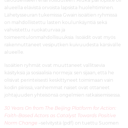
taloudelliseen eriarvoisuuteen. Aluksi painopiste oli
alueella elävistä orvoista lapsista huolehtiminen.
Lähetysseuran tukemissa Gwain isoäitien ryhmissä
on mahdollistettu lasten koulunkäyntiä sekä
vahvistettu ruokaturvaa ja
toimeentulonmahdollisuuksia. Isoäidit ovat myös
rakennuttaneet vesiputken kuivuudesta kärsivälle
alueelle.
Isoäitien ryhmät ovat muuttaneet vallitsevia
käsityksiä ja sosiaalisia normeja: sen sijaan, että he
olisivat perinteisesti keskittyneet toimimaan vain
kodin piirissä, vanhemmat naiset ovat ottaneet
johtajuuden yhteisönsä ongelmien ratkaisemisessa.
30 Years On from The Beijing Platform for Action:
Faith-Based Actors as Catalyst Towards Positive
Norm Change
–
selvitystä (pdf) on tuettu Suomen