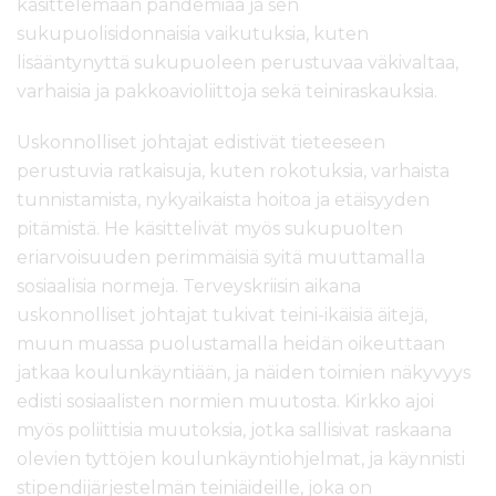
käsittelemään pandemiaa ja sen
sukupuolisidonnaisia vaikutuksia, kuten
lisääntynyttä sukupuoleen perustuvaa väkivaltaa,
varhaisia ja pakkoavioliittoja sekä teiniraskauksia.
Uskonnolliset johtajat edistivät tieteeseen
perustuvia ratkaisuja, kuten rokotuksia, varhaista
tunnistamista, nykyaikaista hoitoa ja etäisyyden
pitämistä. He käsittelivät myös sukupuolten
eriarvoisuuden perimmäisiä syitä muuttamalla
sosiaalisia normeja. Terveyskriisin aikana
uskonnolliset johtajat tukivat teini-ikäisiä äitejä,
muun muassa puolustamalla heidän oikeuttaan
jatkaa koulunkäyntiään, ja näiden toimien näkyvyys
edisti sosiaalisten normien muutosta. Kirkko ajoi
myös poliittisia muutoksia, jotka sallisivat raskaana
olevien tyttöjen koulunkäyntiohjelmat, ja käynnisti
stipendijärjestelmän teiniäideille, joka on