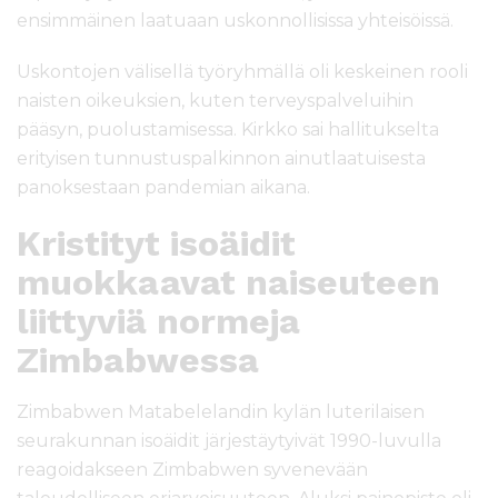
ensimmäinen laatuaan uskonnollisissa yhteisöissä.
Uskontojen välisellä työryhmällä oli keskeinen rooli
naisten oikeuksien, kuten terveyspalveluihin
pääsyn, puolustamisessa. Kirkko sai hallitukselta
erityisen tunnustuspalkinnon ainutlaatuisesta
panoksestaan pandemian aikana.
Kristityt isoäidit
muokkaavat naiseuteen
liittyviä normeja
Zimbabwessa
Zimbabwen Matabelelandin kylän luterilaisen
seurakunnan isoäidit järjestäytyivät 1990-luvulla
reagoidakseen Zimbabwen syvenevään