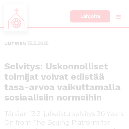
Lahjoita
S
S
i
i
i
i
UUTINEN
13.3.2025
r
r
r
r
y
y
s
a
Selvitys: Uskonnolliset
u
l
toimijat voivat edistää
o
a
r
p
tasa-arvoa vaikuttamalla
a
a
a
l
sosiaalisiin normeihin
n
k
s
k
Tänään 13.3. julkaistu selvitys 30 Years
i
i
s
i
On from The Beijing Platform for
ä
n