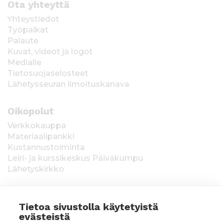
Ota yhteyttä
Yhteystiedot
Työpaikat
Palaute
Kuvat, videot ja logot
Medialle
Tietosuojaselosteet
Lähetysseuran ilmoituskanava
Oikopolut
Verkkokauppa
Materiaalipankki
Kustannustoiminta
Leiri- ja kurssikeskus Päiväkumpu
Lähetyskirkko
Tietoa sivustolla käytetyistä
evästeistä