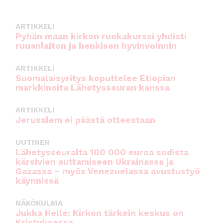
o
p
k
ARTIKKELI
Pyhän maan kirkon ruokakurssi yhdisti
ruuanlaiton ja henkisen hyvinvoinnin
ARTIKKELI
Suomalaisyritys koputtelee Etiopian
markkinoita Lähetysseuran kanssa
ARTIKKELI
Jerusalem ei päästä otteestaan
UUTINEN
Lähetysseuralta 100 000 euroa sodista
kärsivien auttamiseen Ukrainassa ja
Gazassa – myös Venezuelassa avustustyö
käynnissä
NÄKÖKULMA
Jukka Helle: Kirkon tärkein keskus on
Kristuksessa