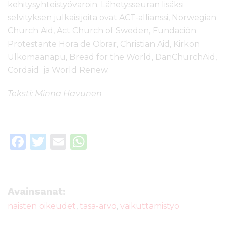
kehitysyhteistyövaroin. Lähetysseuran lisäksi
selvityksen julkaisijoita ovat ACT-allianssi, Norwegian
Church Aid, Act Church of Sweden, Fundación
Protestante Hora de Obrar, Christian Aid, Kirkon
Ulkomaanapu, Bread for the World, DanChurchAid,
Cordaid ja World Renew.
Teksti: Minna Havunen
F
T
E
W
a
w
m
h
c
it
ai
a
e
te
l
ts
Avainsanat:
b
r
A
naisten oikeudet
,
tasa-arvo
,
vaikuttamistyö
o
p