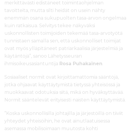
merkittävästi edistäneet toimintaohjelman
tavoitteita, mutta silti heidät on usein nähty
enemmän osana sukupuolten tasa-arvon ongelmaa
kuin ratkaisua. Selvitys tekee näkyväksi
uskonnollisten toimijoiden tekemää tasa-arvotyötä
tunnistaen samalla sen, että uskonnolliset toimijat
ovat myös ylläpitäneet patriarkaalisia järjestelmiä ja
käytäntöjä”, sanoo Lähetysseuran
ihmisoikeusasiantuntija
Rosa Puhakainen
.
Sosiaaliset normit ovat kirjoittamattomia sääntöjä,
jotka ohjaavat käyttäytymistä tietyssä yhteisössä ja
muokkaavat odotuksia siitä, mikä on hyväksyttävää.
Normit sääntelevät erityisesti naisten käyttäytymistä.
”Koska uskonnollisilla johtajilla ja järjestöillä on tiiviit
yhteydet yhteisöihin, he ovat ainutlaatuisessa
asemassa mobilisoimaan muutosta kohti