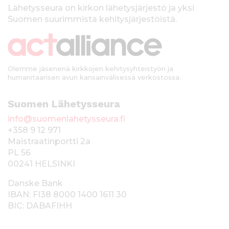
k
Lähetysseura on kirkon lähetysjärjestö ja yksi
Suomen suurimmista kehitysjärjestöistä.
k
i
Olemme jäsenenä kirkkojen kehitysyhteistyön ja
humanitaarisen avun kansainvälisessä verkostossa.
Suomen Lähetysseura
info@suomenlahetysseura.fi
+358 9 12 971
Maistraatinportti 2a
PL 56
00241 HELSINKI
Danske Bank
IBAN: FI38 8000 1400 1611 30
BIC: DABAFIHH