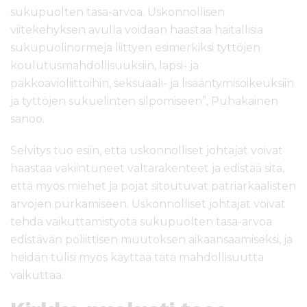
sukupuolten tasa-arvoa. Uskonnollisen
viitekehyksen avulla voidaan haastaa haitallisia
sukupuolinormeja liittyen esimerkiksi tyttöjen
koulutusmahdollisuuksiin, lapsi- ja
pakkoavioliittoihin, seksuaali- ja lisääntymisoikeuksiin
ja tyttöjen sukuelinten silpomiseen”, Puhakainen
sanoo.
Selvitys tuo esiin, että uskonnolliset johtajat voivat
haastaa vakiintuneet valtarakenteet ja edistää sitä,
että myös miehet ja pojat sitoutuvat patriarkaalisten
arvojen purkamiseen. Uskonnolliset johtajat voivat
tehdä vaikuttamistyötä sukupuolten tasa-arvoa
edistävän poliittisen muutoksen aikaansaamiseksi, ja
heidän tulisi myös käyttää tätä mahdollisuutta
vaikuttaa.