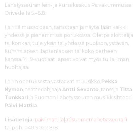
Lähetysseuran leiri- ja kurssikeskus Päiväkummussa
Orivedellä 5.–8.8.
Leirillä musisoidaan, tanssitaan ja näytellään kaikki
yhdessä ja pienemmissä porukoissa. Oletpa aloittelija
tai konkari, tule yksin tai yhdessä puolison, ystävän,
kummilapsen, lapsenlapsen tai koko perheen
kanssa. Yli 9-vuotiaat lapset voivat myös tulla ilman
huoltajaa.
Leirin opetuksesta vastaavat muusikko
Pekka
Nyman
, teatteriohjaaja
Antti Sevanto
, tanssija
Titta
Tunkkari
ja Suomen Lähetysseuran musiikkisihteeri
Päivi Mattila
.
Lisätietoja:
paivi.mattila[at]suomenlahetysseura.fi
tai puh. 040 9022 818