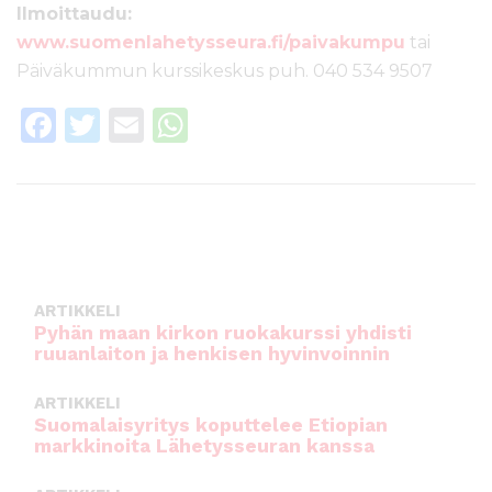
Ilmoittaudu:
www.suomenlahetysseura.fi/paivakumpu
tai
Päiväkummun kurssikeskus puh. 040 534 9507
F
T
E
W
a
w
m
h
c
it
ai
a
e
te
l
ts
b
r
A
o
p
ARTIKKELI
o
p
Pyhän maan kirkon ruokakurssi yhdisti
ruuanlaiton ja henkisen hyvinvoinnin
k
ARTIKKELI
Suomalaisyritys koputtelee Etiopian
markkinoita Lähetysseuran kanssa