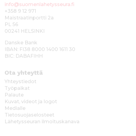
info@suomenlahetysseura.fi
+358 9 12 971
Maistraatinportti 2a
PL 56
00241 HELSINKI
Danske Bank
IBAN: FI38 8000 1400 1611 30
BIC: DABAFIHH
Ota yhteyttä
Yhteystiedot
Työpaikat
Palaute
Kuvat, videot ja logot
Medialle
Tietosuojaselosteet
Lähetysseuran ilmoituskanava