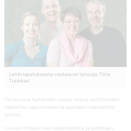
l
t
ö
ö
n
Leirin opetuksesta vastaavat tanssija Titta
Tunkkari
Tervetuloa löytämään luovia lahjoja, kehittämään
taiteellisia taipumuksia tai saamaan inspiraatiota
työhön.
Luovan ilmaisun leiri kaikenikäisille järjestetään