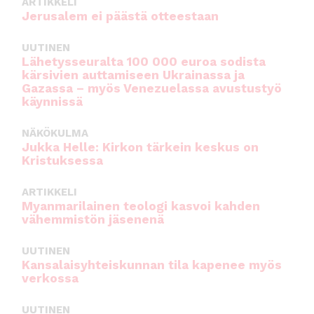
ARTIKKELI
Jerusalem ei päästä otteestaan
UUTINEN
Lähetysseuralta 100 000 euroa sodista
kärsivien auttamiseen Ukrainassa ja
Gazassa – myös Venezuelassa avustustyö
käynnissä
NÄKÖKULMA
Jukka Helle: Kirkon tärkein keskus on
Kristuksessa
ARTIKKELI
Myanmarilainen teologi kasvoi kahden
vähemmistön jäsenenä
UUTINEN
Kansalaisyhteiskunnan tila kapenee myös
verkossa
UUTINEN