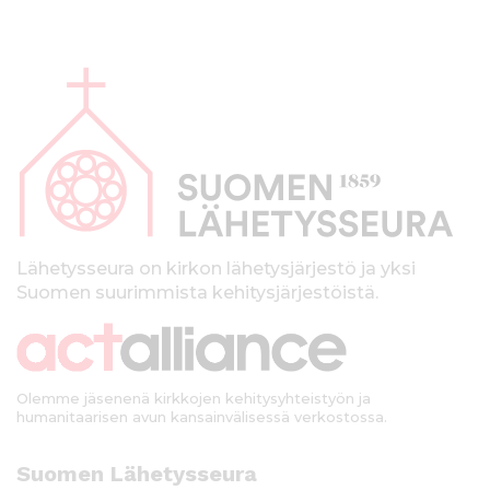
A
l
a
p
a
l
k
Lähetysseura on kirkon lähetysjärjestö ja yksi
Suomen suurimmista kehitysjärjestöistä.
k
i
Olemme jäsenenä kirkkojen kehitysyhteistyön ja
humanitaarisen avun kansainvälisessä verkostossa.
Suomen Lähetysseura