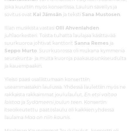
joka kuultiin myös konsertissa. Laulun sävellys ja
sovitus ovat
Kai Jämsän
ja teksti
Sana Mustosen
.
Illan musiikista vastasi
Olli Ahvenlahden
juhlaorkesteri. Toista tuhatta laulajaa käsittävää
suurkuoroa johtivat kanttorit
Sanna Remes
ja
Seppo Murto
. Suurkuorossa oli mukana kymmeniä
seurakunta- ja muita kuoroja pääkaupunkiseudulta
ja kauempaakin.
Yleisö pääsi osallistumaan konserttiin
useammassakin laulussa. Yhdessä laulettiin myös ne
rakkaista rakkaimmat joululaulut,
En etsi valtaa
loistoa
ja
Sydämeeni joulun teen.
Konsertin
itseoikeutettu päätöslaulu oli kaikkien yhdessä
laulama
Maa on niin kaunis
.
Maailman Kauneimmat Joululaulut -konsertti oli