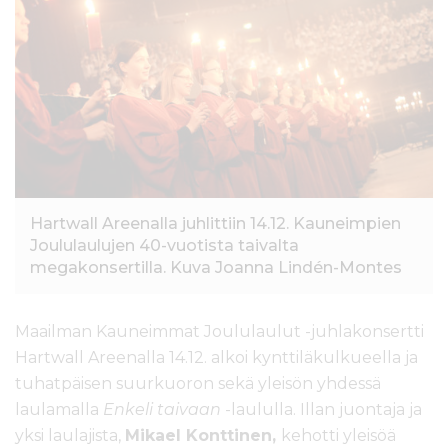
l
t
ö
ö
n
Hartwall Areenalla juhlittiin 14.12. Kauneimpien
Joululaulujen 40-vuotista taivalta
megakonsertilla. Kuva Joanna Lindén-Montes
Maailman Kauneimmat Joululaulut -juhlakonsertti
Hartwall Areenalla 14.12. alkoi kynttiläkulkueella ja
tuhatpäisen suurkuoron sekä yleisön yhdessä
laulamalla
Enkeli taivaan
-laululla. Illan juontaja ja
yksi laulajista,
Mikael Konttinen,
kehotti yleisöä