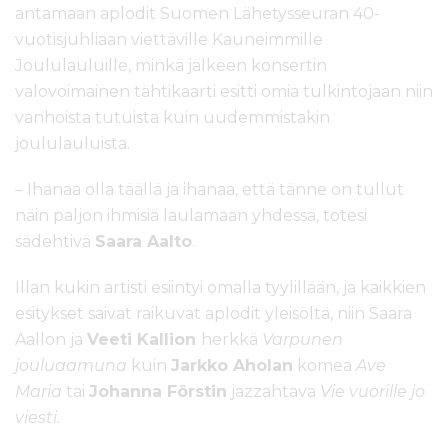
antamaan aplodit Suomen Lähetysseuran 40-
vuotisjuhliaan viettäville Kauneimmille
Joululauluille, minkä jälkeen konsertin
valovoimainen tähtikaarti esitti omia tulkintojaan niin
vanhoista tutuista kuin uudemmistakin
joululauluista.
– Ihanaa olla täällä ja ihanaa, että tänne on tullut
näin paljon ihmisiä laulamaan yhdessä, totesi
sädehtivä
Saara Aalto
.
Illan kukin artisti esiintyi omalla tyylillään, ja kaikkien
esitykset saivat raikuvat aplodit yleisöltä, niin Saara
Aallon ja
Veeti Kallion
herkkä
Varpunen
jouluaamuna
kuin
Jarkko Aholan
komea
Ave
Maria
tai
Johanna Förstin
jazzahtava
Vie vuorille jo
viesti
.