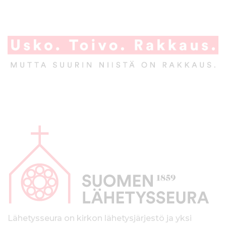
A
l
a
p
a
l
k
Lähetysseura on kirkon lähetysjärjestö ja yksi