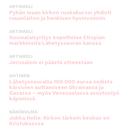
ARTIKKELI
Pyhän maan kirkon ruokakurssi yhdisti
ruuanlaiton ja henkisen hyvinvoinnin
ARTIKKELI
Suomalaisyritys koputtelee Etiopian
markkinoita Lähetysseuran kanssa
ARTIKKELI
Jerusalem ei päästä otteestaan
UUTINEN
Lähetysseuralta 100 000 euroa sodista
kärsivien auttamiseen Ukrainassa ja
Gazassa – myös Venezuelassa avustustyö
käynnissä
NÄKÖKULMA
Jukka Helle: Kirkon tärkein keskus on
Kristuksessa