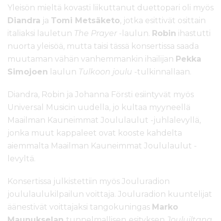
Yleisön mieltä kovasti liikuttanut duettopari oli myös
Diandra
ja
Tomi Metsäketo
, jotka esittivät osittain
italiaksi lauletun
The Prayer
-laulun.
Robin
ihastutti
nuorta yleisöä, mutta taisi tässä konsertissa saada
muutaman vähän vanhemmankin ihailijan
Pekka
Simojoen
laulun
Tulkoon joulu
-tulkinnallaan.
Diandra, Robin ja Johanna Försti esiintyvät myös
Universal Musicin uudella, jo kultaa myyneellä
Maailman Kauneimmat Joululaulut -juhlalevyllä,
jonka muut kappaleet ovat kooste kahdelta
aiemmalta Maailman Kauneimmat Joululaulut -
levyltä.
Konsertissa julkistettiin myös Jouluradion
joululaulukilpailun voittaja. Jouluradion kuuntelijat
äänestivät voittajaksi tangokuningas
Marko
Maunukselan
tunnelmallisen
esityksen
Jouluiltana
,