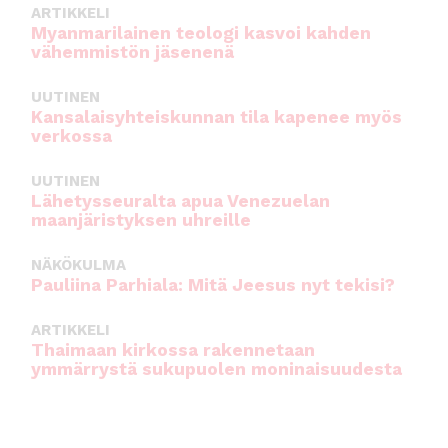
ARTIKKELI
Myanmarilainen teologi kasvoi kahden
vähemmistön jäsenenä
UUTINEN
Kansalaisyhteiskunnan tila kapenee myös
verkossa
UUTINEN
Lähetysseuralta apua Venezuelan
maanjäristyksen uhreille
NÄKÖKULMA
Pauliina Parhiala: Mitä Jeesus nyt tekisi?
ARTIKKELI
Thaimaan kirkossa rakennetaan
ymmärrystä sukupuolen moninaisuudesta