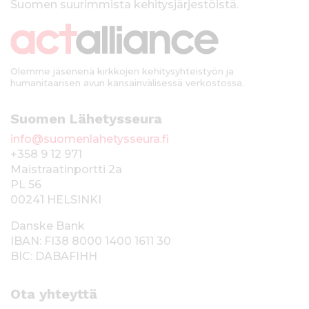
Suomen suurimmista kehitysjärjestöistä.
k
i
Olemme jäsenenä kirkkojen kehitysyhteistyön ja
humanitaarisen avun kansainvälisessä verkostossa.
Suomen Lähetysseura
info@suomenlahetysseura.fi
+358 9 12 971
Maistraatinportti 2a
PL 56
00241 HELSINKI
Danske Bank
IBAN: FI38 8000 1400 1611 30
BIC: DABAFIHH
Ota yhteyttä