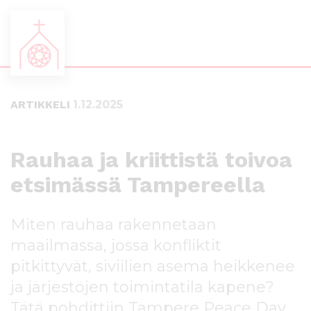
S
S
i
i
i
i
ARTIKKELI
1.12.2025
r
r
r
r
y
y
s
a
Rauhaa ja kriittistä toivoa
u
l
etsimässä Tampereella
o
a
r
p
a
a
Miten rauhaa rakennetaan
a
l
n
k
maailmassa, jossa konfliktit
s
k
pitkittyvät, siviilien asema heikkenee
i
i
ja järjestöjen toimintatila kapene?
s
i
ä
n
Tätä pohdittiin Tampere Peace Day