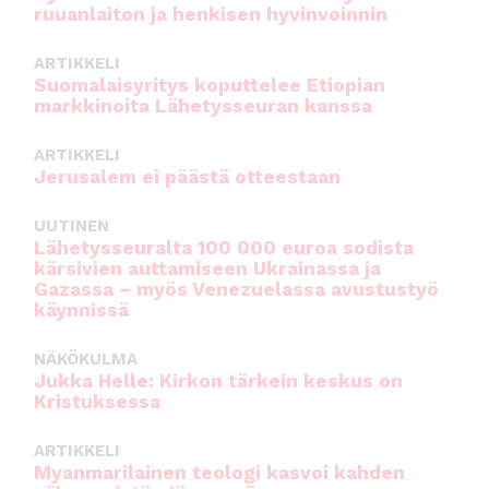
ruuanlaiton ja henkisen hyvinvoinnin
ARTIKKELI
Suomalaisyritys koputtelee Etiopian
markkinoita Lähetysseuran kanssa
ARTIKKELI
Jerusalem ei päästä otteestaan
UUTINEN
Lähetysseuralta 100 000 euroa sodista
kärsivien auttamiseen Ukrainassa ja
Gazassa – myös Venezuelassa avustustyö
käynnissä
NÄKÖKULMA
Jukka Helle: Kirkon tärkein keskus on
Kristuksessa
ARTIKKELI
Myanmarilainen teologi kasvoi kahden