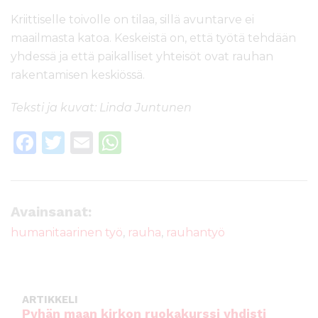
Kriittiselle toivolle on tilaa, sillä avuntarve ei
maailmasta katoa. Keskeistä on, että työtä tehdään
yhdessä ja että paikalliset yhteisöt ovat rauhan
rakentamisen keskiössä.
Teksti ja kuvat: Linda Juntunen
F
T
E
W
a
w
m
h
c
it
ai
a
e
te
l
ts
Avainsanat:
b
r
A
humanitaarinen työ
,
rauha
,
rauhantyö
o
p
o
p
k
ARTIKKELI
Pyhän maan kirkon ruokakurssi yhdisti