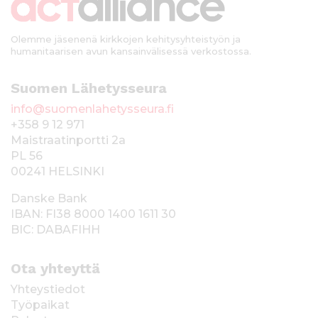
i
Olemme jäsenenä kirkkojen kehitysyhteistyön ja
humanitaarisen avun kansainvälisessä verkostossa.
Suomen Lähetysseura
info@suomenlahetysseura.fi
+358 9 12 971
Maistraatinportti 2a
PL 56
00241 HELSINKI
Danske Bank
IBAN: FI38 8000 1400 1611 30
BIC: DABAFIHH
Ota yhteyttä
Yhteystiedot
Työpaikat