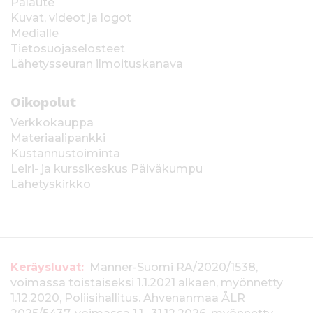
Palaute
Kuvat, videot ja logot
Medialle
Tietosuojaselosteet
Lähetysseuran ilmoituskanava
Oikopolut
Verkkokauppa
Materiaalipankki
Kustannustoiminta
Leiri- ja kurssikeskus Päiväkumpu
Lähetyskirkko
T
Keräysluvat:
Manner-Suomi RA/2020/1538,
voimassa toistaiseksi 1.1.2021 alkaen, myönnetty
i
1.12.2020, Poliisihallitus. Ahvenanmaa ÅLR