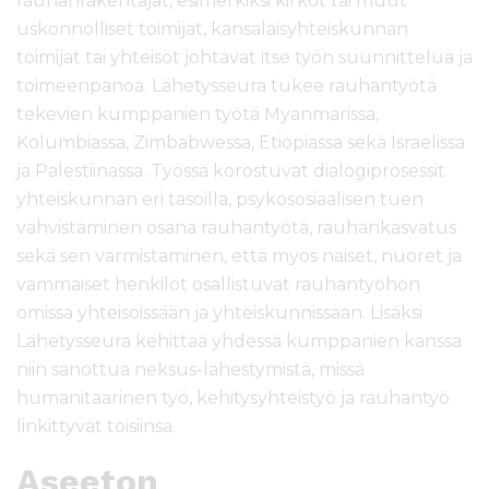
rauhanrakentajat, esimerkiksi kirkot tai muut
uskonnolliset toimijat, kansalaisyhteiskunnan
toimijat tai yhteisöt johtavat itse työn suunnittelua ja
toimeenpanoa.
Lähetysseura tukee rauhantyötä
tekevien kumppanien työtä Myanmarissa,
Kolumbiassa, Zimbabwessa, Etiopiassa sekä Israelissa
ja Palestiinassa.
Työssä korostu
vat
dialogiprosessit
yhteiskunnan
eri
t
asoilla,
psykososiaalisen tuen
vahvistaminen osana rauhantyötä,
rauhankasvatus
sekä sen varmistaminen, että myös n
aiset, nuoret ja
vammaiset henkilöt osallistuvat
rauhantyöhön
omissa yht
eisöissään ja yhteiskunnissaan.
Lisäksi
Lähetysseura kehittää
yhdessä kumppanien kanssa
niin sanottua
neksus
-lähestymistä, missä
humanitaari
nen
työ
, kehitysyht
eistyö
ja rauhantyö
linkittyvät toisiinsa.
Aseeton