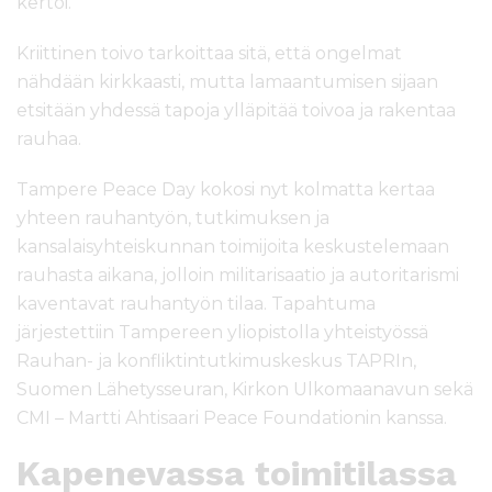
kertoi.
Kriittinen toivo tarkoittaa sitä, että ongelmat
nähdään kirkkaasti, mutta lamaantumisen sijaan
etsitään yhdessä tapoja ylläpitää toivoa ja rakentaa
rauhaa.
Tampere Peace Day kokosi nyt kolmatta kertaa
yhteen rauhantyön, tutkimuksen ja
kansalaisyhteiskunnan toimijoita keskustelemaan
rauhasta aikana, jolloin militarisaatio ja autoritarismi
kaventavat rauhantyön tilaa. Tapahtuma
järjestettiin Tampereen yliopistolla yhteistyössä
Rauhan- ja konfliktintutkimuskeskus TAPRIn,
Suomen Lähetysseuran, Kirkon Ulkomaanavun sekä
CMI – Martti Ahtisaari Peace Foundationin kanssa.
Kapenevassa toimitilassa