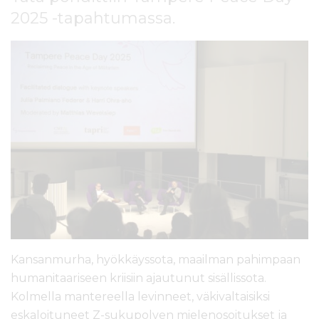
l
2025 -tapahtumassa.
t
ö
ö
n
Kansanmurha, hyökkäyssota, maailman pahimpaan
humanitaariseen kriisiin ajautunut sisällissota.
Kolmella mantereella levinneet, väkivaltaisiksi
eskaloituneet Z-sukupolven mielenosoitukset ja