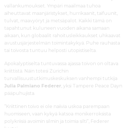
vallankumoukset. Ympäri maailmaa tuhoa
aiheuttavat maanjäristykset, hurrikaanit, taifuunit,
tulvat, maavyöryt ja metsäpalot. Kaikki tämä on
tapahtunut kuluneen vuoden aikana samaan
aikaan, kun globaalit rahoitusleikkaukset uhkaavat
avustusjärjestelmän toimintakykyä. Puhe rauhasta
tai toivosta tuntuu helposti utopistiselta.
Apokalyptiselta tuntuvassa ajassa toivon on oltava
kriittistä. Näin totesi Zürichin
turvallisuustutkimuskeskuksen vanhempi tutkija
Julia Palmiano Federer
, yksi Tampere Peace Dayn
pääpuhujista.
”Kriittinen toivo ei ole naiivia uskoa parempaan
huomiseen, vaan kykyä katsoa monikerroksista
polykriisiä avoimin silmin ja toimia silti”, Federer