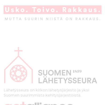
A
l
a
p
a
l
k
Lähetysseura on kirkon lähetysjärjestö ja yksi
Suomen suurimmista kehitysjärjestöistä.
k