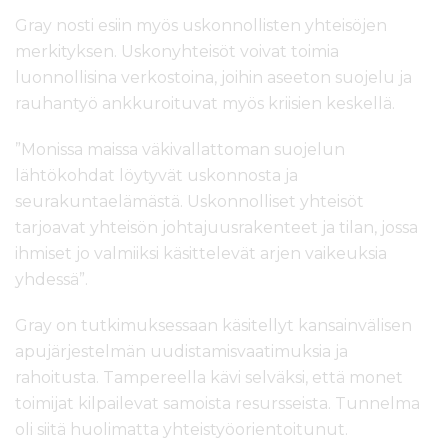
Gray nosti esiin myös uskonnollisten yhteisöjen
merkityksen. Uskonyhteisöt voivat toimia
luonnollisina verkostoina, joihin aseeton suojelu ja
rauhantyö ankkuroituvat myös kriisien keskellä.
”Monissa maissa väkivallattoman suojelun
lähtökohdat löytyvät uskonnosta ja
seurakuntaelämästä. Uskonnolliset yhteisöt
tarjoavat yhteisön johtajuusrakenteet ja tilan, jossa
ihmiset jo valmiiksi käsittelevät arjen vaikeuksia
yhdessä”.
Gray on tutkimuksessaan käsitellyt kansainvälisen
apujärjestelmän uudistamisvaatimuksia ja
rahoitusta. Tampereella kävi selväksi, että monet
toimijat kilpailevat samoista resursseista. Tunnelma
oli siitä huolimatta yhteistyöorientoitunut.