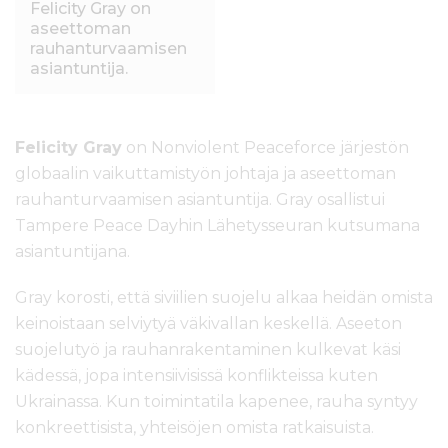
Felicity Gray on
aseettoman
rauhanturvaamisen
asiantuntija.
Felicity Gray
on Nonviolent Peaceforce järjestön
globaalin vaikuttamistyön johtaja ja aseettoman
rauhanturvaamisen asiantuntija. Gray osallistui
Tampere Peace Dayhin Lähetysseuran kutsumana
asiantuntijana.
Gray korosti, että siviilien suojelu alkaa heidän omista
keinoistaan selviytyä väkivallan keskellä. Aseeton
suojelutyö ja rauhanrakentaminen kulkevat käsi
kädessä, jopa intensiivisissä konflikteissa kuten
Ukrainassa. Kun toimintatila kapenee, rauha syntyy
konkreettisista, yhteisöjen omista ratkaisuista.