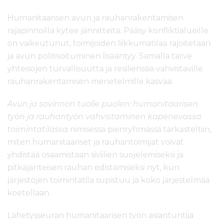
Humanitaarisen avun ja rauhanrakentamisen
rajapinnoilla kytee jännitteitä. Pääsy konfliktialueille
on vaikeutunut, toimijoiden liikkumatilaa rajoitetaan
ja avun politisoituminen lisääntyy. Samalla tarve
yhteisöjen turvallisuutta ja resilienssiä vahvistaville
rauhanrakentamisen menetelmille kasvaa.
Avun ja sovinnon tuolle puolen: humanitaarisen
työn ja rauhantyön vahvistaminen kapenevassa
toimintatilassa
nimisessä pienryhmässä tarkasteltiin,
miten humanitaariset ja rauhantoimijat voivat
yhdistää osaamistaan siviilien suojelemiseksi ja
pitkäjänteisen rauhan edistämiseksi nyt, kun
järjestöjen toimintatila supistuu ja koko järjestelmää
koetellaan.
Lähetysseuran humanitaarisen työn asiantuntija