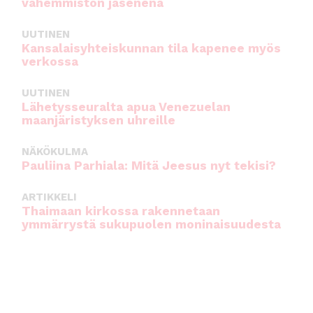
vähemmistön jäsenenä
UUTINEN
Kansalaisyhteiskunnan tila kapenee myös
verkossa
UUTINEN
Lähetysseuralta apua Venezuelan
maanjäristyksen uhreille
NÄKÖKULMA
Pauliina Parhiala: Mitä Jeesus nyt tekisi?
ARTIKKELI
Thaimaan kirkossa rakennetaan
ymmärrystä sukupuolen moninaisuudesta