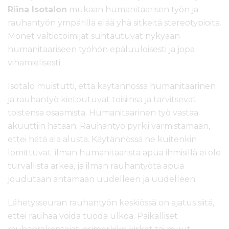
Riina Isotalon
mukaan humanitaarisen työn ja
rauhantyön ympärillä elää yhä sitkeitä stereotypioita.
Monet valtio
toimijat suhtautuvat nykyään
humanitaariseen työhön epäluuloisesti ja jopa
vihamielisesti.
Isotalo muistutti, että käytännössä humanitaarinen
ja rauhantyö kietoutuvat toisiinsa ja tarvitsevat
toistensa osaamista. Humanitaarinen työ vastaa
akuuttiin hätään. Rauhantyö pyrkii varmistamaan,
ettei hätä ala alusta. Käytännössä ne kuitenkin
lomittuvat: ilman humanitaarista apua ihmisillä ei ole
turvallista arkea, ja ilman rauhantyötä apua
joudutaan antamaan uudelleen ja uudelleen.
Lähetysseuran rauhantyön keskiössä on ajatus siitä,
ettei rauhaa voida tuoda ulkoa. Paikalliset