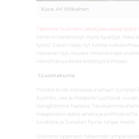
Kuva: Ari Vitikainen
Teemme Suomen Lähetysseurassa työtä i
tämä on herättänyt myös kyselyjä: miksi ki
työtä? Esitän tässä nyt kolme näkökohta
vastainen työ nousee nimenomaan evanke
velvoittavuudesta kristittyjä kohtaan.
1.Luomakunta
Ihmistä ei ole olemassa irrallaan Jumalan
Aurinko, vesi ja maaperä tuottavat ruuan
Hengitämme happea. Tarvitsemme eläim
maaperästä raaka-aineita ja polttoainetta. 
luvallista ja Jumalan hyvää lahjaa meille.
Olemme oppineet näkemään ympäristömme