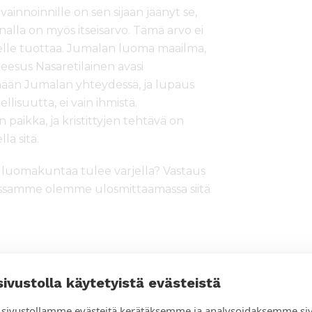
nnoinnille on sen sijaan jäänyt se,
alla on myös itseisarvo. Tämä arvo ei
miselle tuottaa. Jumalan luoma maailma,
esus Nasaretilainen avasi
ään Jumalan yhteydessä, ja lupaus
lisuutta, ei vain ihmistä.
ikka, ja kristittyjen tehtävä on
la sitä.
tä luomakuntaa tulee varjella? Vastaus
udessamme olemme ulosmittaamassa siitä
koettelevat eniten kaikkein
sivustolla käytetyistä evästeistä
essa maassa. Sään ääri-ilmiöt ja
ksi köyhältä perheeltä ruoan,
sivustollamme evästeitä kerätäksemme ja analysoidaksemme si