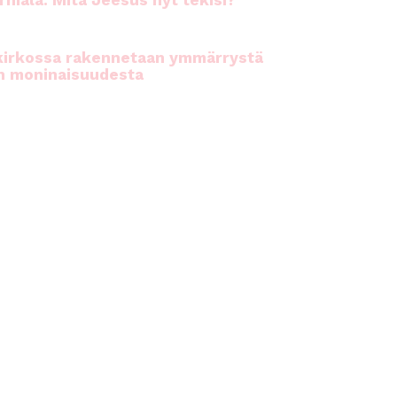
rhiala: Mitä Jeesus nyt tekisi?
kirkossa rakennetaan ymmärrystä
n moninaisuudesta