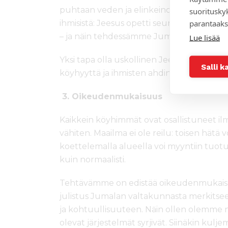
puhtaan veden ja elinkeinon. Kristittyin
suoritusky
parantaaks
ihmisistä: Jeesus opetti seuraajiaan puolu
– ja näin tehdessämme Jumalan valtakunt
Lue lisää
Yksi tapa olla uskollinen Jeesukselle on toi
Salli k
köyhyyttä ja ihmisten ahdinkoa. Ilmaston
3.
Oikeudenmukaisuus
Kaikkein köyhimmät ovat osallistuneet i
vähiten. Maailma ei ole reilu: toisen hätä v
koettelemalla alueella voi myyntiin tuot
kuin normaalisti.
Tehtävämme on edistää oikeudenmukaisu
julistus Jumalan valtakunnasta merkits
ja kohtuullisuuteen. Näin ollen olemme ni
olevat järjestelmät syrjivät. Siinäkin kulj