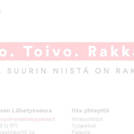
i
men Lähetysseura
Ota yhteyttä
suomenlahetysseura.fi
Yhteystiedot
9 12 971
Työpaikat
raatinportti 2a
Palaute