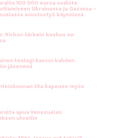
ralta 100 000 euroa sodista
auttamiseen Ukrainassa ja Gazassa –
uelassa avustustyö käynnissä
e: Kirkon tärkein keskus on
sa
inen teologi kasvoi kahden
ön jäsenenä
hteiskunnan tila kapenee myös
ralta apua Venezuelan
yksen uhreille