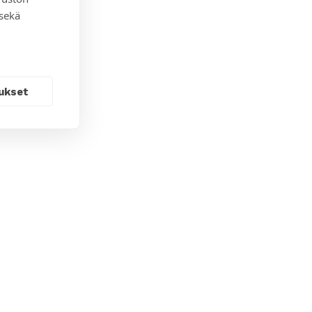
 sekä
ukset