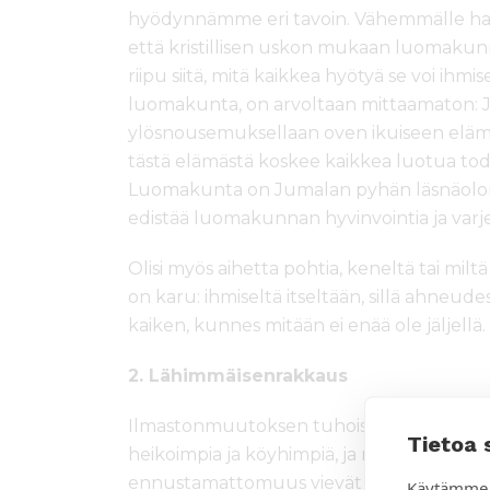
hyödynnämme eri tavoin. Vähemmälle havai
että kristillisen uskon mukaan luomakunn
riipu siitä, mitä kaikkea hyötyä se voi ih
luomakunta, on arvoltaan mittaamaton: Je
ylösnousemuksellaan oven ikuiseen eläm
tästä elämästä koskee kaikkea luotua todel
Luomakunta on Jumalan pyhän läsnäolon pa
edistää luomakunnan hyvinvointia ja varjel
Olisi myös aihetta pohtia, keneltä tai mil
on karu: ihmiseltä itseltään, sillä ahne
kaiken, kunnes mitään ei enää ole jäljellä.
2. Lähimmäisenrakkaus
Ilmastonmuutoksen tuhoisat vaikutukset 
Tietoa 
heikoimpia ja köyhimpiä, ja näkyvät jo mon
ennustamattomuus vievät monelta valmii
Käytämme 