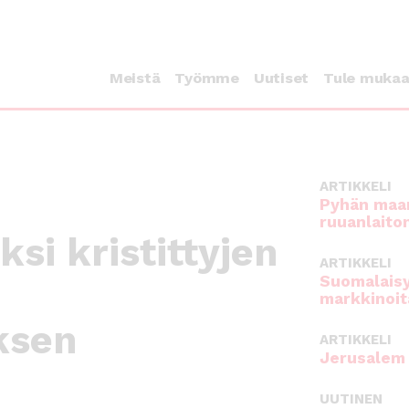
Meistä
Työmme
Uutiset
Tule muka
ARTIKKELI
Pyhän maan
ruuanlaito
si kristittyjen
ARTIKKELI
Suomalaisy
markkinoit
ksen
ARTIKKELI
Jerusalem 
UUTINEN