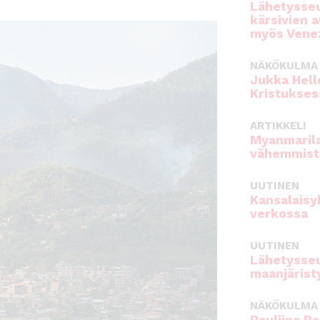
Lähetysseu
kärsivien 
myös Venez
NÄKÖKULMA
Jukka Hell
Kristukses
ARTIKKELI
Myanmarila
vähemmist
UUTINEN
Kansalaisy
verkossa
UUTINEN
Lähetysseu
maanjärist
NÄKÖKULMA