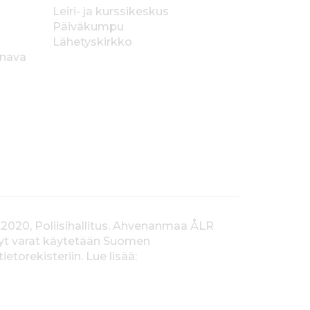
Leiri- ja kurssikeskus
Päiväkumpu
Lähetyskirkko
anava
.2020, Poliisihallitus. Ahvenanmaa ÅLR
tyt varat käytetään Suomen
orekisteriin. Lue lisää: