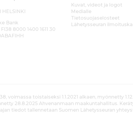
Kuvat, videot ja logot
1 HELSINKI
Medialle
Tietosuojaselosteet
ke Bank
Lähetysseuran ilmoitusk
 FI38 8000 1400 1611 30
 DABAFIHH
voimassa toistaiseksi 1.1.2021 alkaen, myönnetty 1.12
yönnetty 28.8.2025 Ahvenanmaan maakuntahallitus. Kerä
jan tiedot tallennetaan Suomen Lähetysseuran yhteystiet