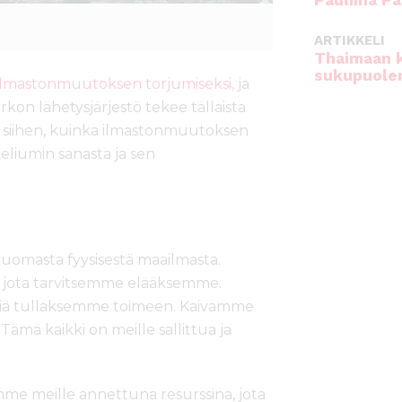
Pauliina Pa
ARTIKKELI
Thaimaan 
sukupuole
lmastonmuutoksen torjumiseksi,
ja
rkon lähetysjärjestö tekee tällaista
a siihen, kuinka ilmastonmuutoksen
liumin sanasta ja sen
 luomasta fyysisestä maailmasta.
, jota tarvitsemme elääksemme.
iä tullaksemme toimeen. Kaivamme
Tämä kaikki on meille sallittua ja
 meille annettuna resurssina, jota