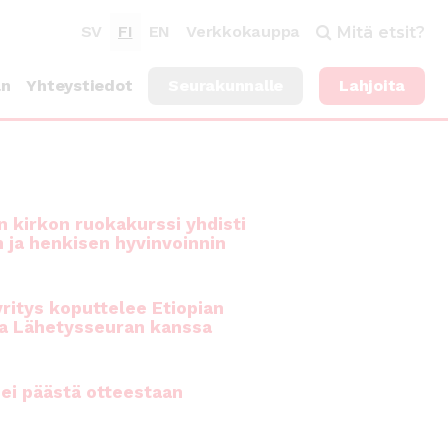
SV
FI
EN
Verkkokauppa
Mitä etsit?
an
Yhteystiedot
Seurakunnalle
Lahjoita
 kirkon ruokakurssi yhdisti
n ja henkisen hyvinvoinnin
ritys koputtelee Etiopian
a Lähetysseuran kanssa
ei päästä otteestaan