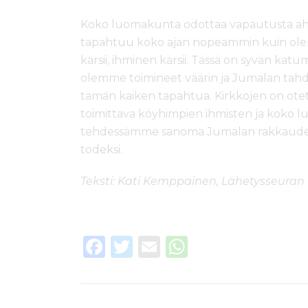
Koko luomakunta odottaa vapautusta ah
tapahtuu koko ajan nopeammin kuin ol
kärsii, ihminen kärsii. Tässä on syvän k
olemme toimineet väärin ja Jumalan tahd
tämän kaiken tapahtua. Kirkkojen on otet
toimittava köyhimpien ihmisten ja koko 
tehdessämme sanoma Jumalan rakkaudesta
todeksi.
Teksti: Kati Kemppainen, Lähetysseuran 
F
T
E
W
a
w
m
h
c
it
ai
a