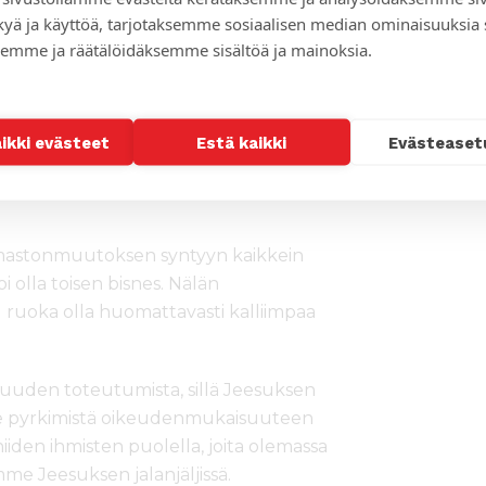
ä emme voi paeta vastuutamme toisista
kyä ja käyttöä, tarjotaksemme sosiaalisen median ominaisuuksia
emme ja räätälöidäksemme sisältöä ja mainoksia.
stamaan heikkoja, köyhiä ja sorrettuja
a tulee näkyväksi.
mia niitä voimia vastaan, jotka lisäävät
aikki evästeet
Estä kaikki
Evästeaset
muutos on yksi tällainen voima.
lmastonmuutoksen syntyyn kaikkein
oi olla toisen bisnes. Nälän
u ruoka olla huomattavasti kalliimpaa
uden toteutumista, sillä Jeesuksen
ee pyrkimistä oikeudenmukaisuuteen
iden ihmisten puolella, joita olemassa
emme Jeesuksen jalanjäljissä.