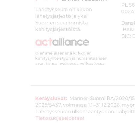
PL 56
a
Lähetysseura on kirkon
0024
lähetysjärjestö ja yksi
l
Suomen suurimmista
Dans
k
kehitysjärjestöistä.
IBAN:
BIC:
k
i
Olemme jäsenenä kirkkojen
kehitysyhteistyön ja humanitaarisen
avun kansainvälisessä verkostossa.
T
Keräysluvat:
Manner-Suomi RA/2020/1538, 
2025/5437, voimassa 1.1.–31.12.2026, m
i
Lähetysseuran ulkomaantyöhön. Lahjoitta
e
Tietosuojaselosteet
d