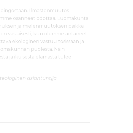
dingostaan. Ilmastonmuutos
emme osanneet odottaa. Luomakunta
atumuksen ja mielenmuutoksen paikka:
on vastaisesti, kun olemme antaneet
tava ekologinen vastuu tosissaan ja
luomakunnan puolesta. Näin
 ja ikuisesta elämästä tulee
teologinen asiantuntija