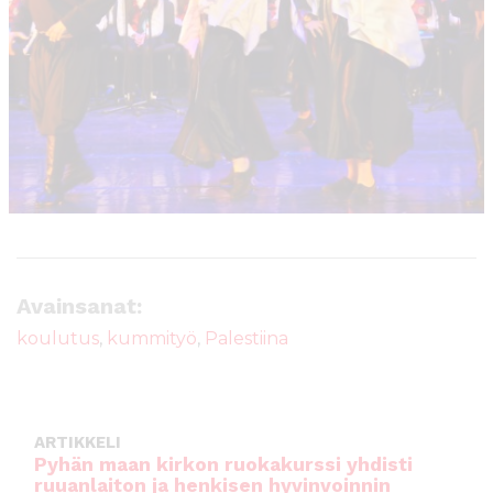
o
p
k
Avainsanat:
koulutus
,
kummityö
,
Palestiina
ARTIKKELI
Pyhän maan kirkon ruokakurssi yhdisti
ruuanlaiton ja henkisen hyvinvoinnin