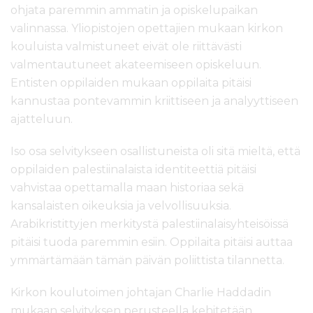
ohjata paremmin ammatin ja opiskelupaikan
valinnassa. Yliopistojen opettajien mukaan kirkon
kouluista valmistuneet eivät ole riittävästi
valmentautuneet akateemiseen opiskeluun.
Entisten oppilaiden mukaan oppilaita pitäisi
kannustaa pontevammin kriittiseen ja analyyttiseen
ajatteluun.
Iso osa selvitykseen osallistuneista oli sitä mieltä, että
oppilaiden palestiinalaista identiteettiä pitäisi
vahvistaa opettamalla maan historiaa sekä
kansalaisten oikeuksia ja velvollisuuksia.
Arabikristittyjen merkitystä palestiinalaisyhteisöissä
pitäisi tuoda paremmin esiin. Oppilaita pitäisi auttaa
ymmärtämään tämän päivän poliittista tilannetta.
Kirkon koulutoimen johtajan Charlie Haddadin
mukaan selvityksen perusteella kehitetään