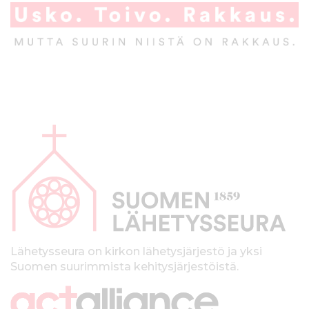
A
l
a
p
a
l
k
Lähetysseura on kirkon lähetysjärjestö ja yksi
Suomen suurimmista kehitysjärjestöistä.
k
i