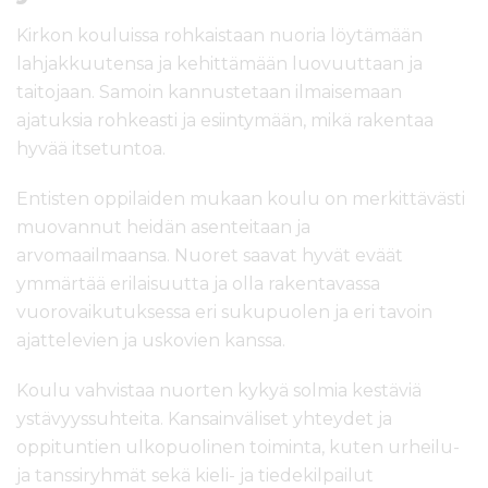
Kirkon kouluissa rohkaistaan nuoria löytämään
lahjakkuutensa ja kehittämään luovuuttaan ja
taitojaan. Samoin kannustetaan ilmaisemaan
ajatuksia rohkeasti ja esiintymään, mikä rakentaa
hyvää itsetuntoa.
Entisten oppilaiden mukaan koulu on merkittävästi
muovannut heidän asenteitaan ja
arvomaailmaansa. Nuoret saavat hyvät eväät
ymmärtää erilaisuutta ja olla rakentavassa
vuorovaikutuksessa eri sukupuolen ja eri tavoin
ajattelevien ja uskovien kanssa.
Koulu vahvistaa nuorten kykyä solmia kestäviä
ystävyyssuhteita. Kansainväliset yhteydet ja
oppituntien ulkopuolinen toiminta, kuten urheilu-
ja tanssiryhmät sekä kieli- ja tiedekilpailut