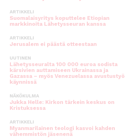
ARTIKKELI
Suomalaisyritys koputtelee Etiopian
markkinoita Lähetysseuran kanssa
ARTIKKELI
Jerusalem ei päästä otteestaan
UUTINEN
Lähetysseuralta 100 000 euroa sodista
kärsivien auttamiseen Ukrainassa ja
Gazassa – myös Venezuelassa avustustyö
käynnissä
NÄKÖKULMA
Jukka Helle: Kirkon tärkein keskus on
Kristuksessa
ARTIKKELI
Myanmarilainen teologi kasvoi kahden
vähemmistön jäsenenä