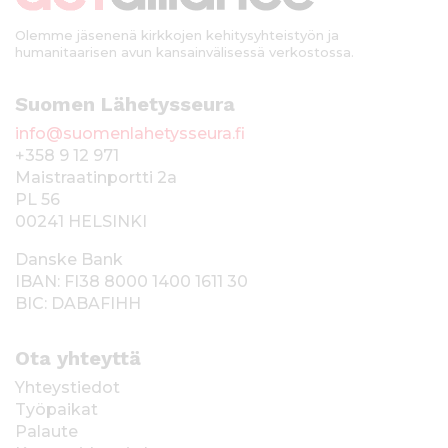
Olemme jäsenenä kirkkojen kehitysyhteistyön ja
humanitaarisen avun kansainvälisessä verkostossa.
Suomen Lähetysseura
info@suomenlahetysseura.fi
+358 9 12 971
Maistraatinportti 2a
PL 56
00241 HELSINKI
Danske Bank
IBAN: FI38 8000 1400 1611 30
BIC: DABAFIHH
Ota yhteyttä
Yhteystiedot
Työpaikat
Palaute