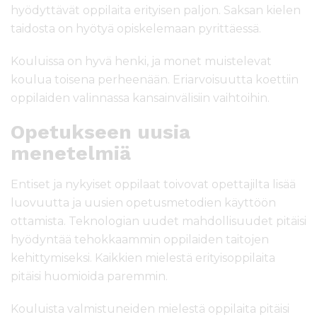
hyödyttävät oppilaita erityisen paljon. Saksan kielen
taidosta on hyötyä opiskelemaan pyrittäessä.
Kouluissa on hyvä henki, ja monet muistelevat
koulua toisena perheenään. Eriarvoisuutta koettiin
oppilaiden valinnassa kansainvälisiin vaihtoihin.
Opetukseen uusia
menetelmiä
Entiset ja nykyiset oppilaat toivovat opettajilta lisää
luovuutta ja uusien opetusmetodien käyttöön
ottamista. Teknologian uudet mahdollisuudet pitäisi
hyödyntää tehokkaammin oppilaiden taitojen
kehittymiseksi. Kaikkien mielestä erityisoppilaita
pitäisi huomioida paremmin.
Kouluista valmistuneiden mielestä oppilaita pitäisi