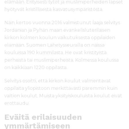
elämään. Erityisesti tytöt ja muslimiperheiden lapset
hyötyvät kristillisestä kasvatusympäristöstä.
Näin kertoo vuonna 2016 valmistunut laaja selvitys
Jordanian ja Pyhän maan evankelisluterilaisen
kirkon kolmen koulun vaikutuksesta oppilaiden
elämään. Suomen Lähetysseuralla on näissä
kouluissa 190 kummilasta. He ovat kristityistä
perheistä tai muslimiperheistä. Kolmessa koulussa
on kaikkiaan 1220 oppilasta.
Selvitys osoitti, että kirkon koulut valmentavat
oppilaita yliopistoon merkittävästi paremmin kuin
valtion koulut. Muista yksityiskouluista koulut eivät
erottaudu.
Eväitä erilaisuuden
ymmärtämiseen