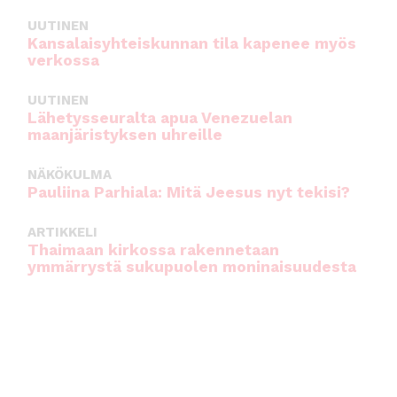
UUTINEN
Kansalaisyhteiskunnan tila kapenee myös
verkossa
UUTINEN
Lähetysseuralta apua Venezuelan
maanjäristyksen uhreille
NÄKÖKULMA
Pauliina Parhiala: Mitä Jeesus nyt tekisi?
ARTIKKELI
Thaimaan kirkossa rakennetaan
ymmärrystä sukupuolen moninaisuudesta