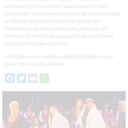
opetusta, jotta tavoitteet saavutetaan entistä
paremmin. Selvitykseen osallistui iso joukko entisiä
ja nykyisiä oppilaita, koulujen ja yliopistojen
henkilökuntaa sekä vanhempia, yhteensä 267
henkilöä. Suomen Lähetysseura tuki selvityksen
toteuttamista taloudellisesti .
Lähetysseura on tukenut palestiinalaiskoulujen
työtä 1980-luvulta lähtien.
F
T
E
W
a
w
m
h
c
it
ai
a
e
te
l
ts
b
r
A
o
p