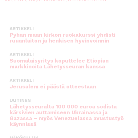
o
p
o
p
k
ARTIKKELI
Pyhän maan kirkon ruokakurssi yhdisti
ruuanlaiton ja henkisen hyvinvoinnin
ARTIKKELI
Suomalaisyritys koputtelee Etiopian
markkinoita Lähetysseuran kanssa
ARTIKKELI
Jerusalem ei päästä otteestaan
UUTINEN
Lähetysseuralta 100 000 euroa sodista
kärsivien auttamiseen Ukrainassa ja
Gazassa – myös Venezuelassa avustustyö
käynnissä