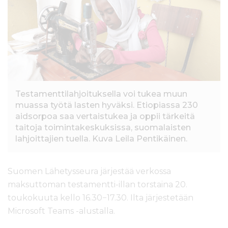
l
t
ö
ö
n
Testamenttilahjoituksella voi tukea muun
muassa työtä lasten hyväksi. Etiopiassa 230
aidsorpoa saa vertaistukea ja oppii tärkeitä
taitoja toimintakeskuksissa, suomalaisten
lahjoittajien tuella. Kuva Leila Pentikäinen.
Suomen Lähetysseura järjestää verkossa
maksuttoman testamentti-illan torstaina 20.
toukokuuta kello 16.30−17.30. Ilta järjestetään
Microsoft Teams -alustalla.