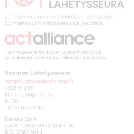
l
k
Lähetysseura on kirkon lähetysjärjestö ja yksi
Suomen suurimmista kehitysjärjestöistä.
k
i
Olemme jäsenenä kirkkojen kehitysyhteistyön ja
humanitaarisen avun kansainvälisessä verkostossa.
Suomen Lähetysseura
info@suomenlahetysseura.fi
+358 9 12 971
Maistraatinportti 2a
PL 56
00241 HELSINKI
Danske Bank
IBAN: FI38 8000 1400 1611 30
BIC: DABAFIHH