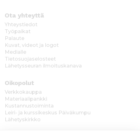
Ota yhteyttä
Yhteystiedot
Työpaikat
Palaute
Kuvat, videot ja logot
Medialle
Tietosuojaselosteet
Lähetysseuran ilmoituskanava
Oikopolut
Verkkokauppa
Materiaalipankki
Kustannustoiminta
Leiri- ja kurssikeskus Päiväkumpu
Lähetyskirkko