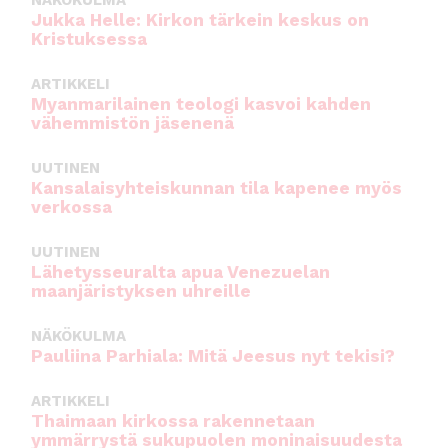
NÄKÖKULMA
Jukka Helle: Kirkon tärkein keskus on
Kristuksessa
ARTIKKELI
Myanmarilainen teologi kasvoi kahden
vähemmistön jäsenenä
UUTINEN
Kansalaisyhteiskunnan tila kapenee myös
verkossa
UUTINEN
Lähetysseuralta apua Venezuelan
maanjäristyksen uhreille
NÄKÖKULMA
Pauliina Parhiala: Mitä Jeesus nyt tekisi?
ARTIKKELI
Thaimaan kirkossa rakennetaan
ymmärrystä sukupuolen moninaisuudesta