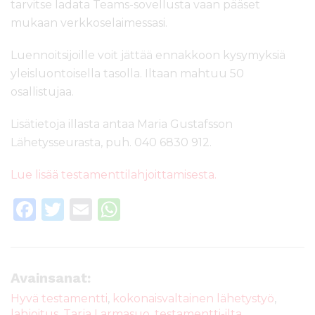
tarvitse ladata Teams-sovellusta vaan pääset
mukaan verkkoselaimessasi.
Luennoitsijoille voit jättää ennakkoon kysymyksiä
yleisluontoisella tasolla. Iltaan mahtuu 50
osallistujaa.
Lisätietoja illasta antaa Maria Gustafsson
Lähetysseurasta, puh. 040 6830 912.
Lue lisää testamenttilahjoittamisesta.
F
T
E
W
a
w
m
h
c
it
ai
a
e
te
l
ts
Avainsanat:
b
r
A
Hyvä testamentti
,
kokonaisvaltainen lähetystyö
,
lahjoitus
,
Tarja Larmasuo
,
testamentti-ilta