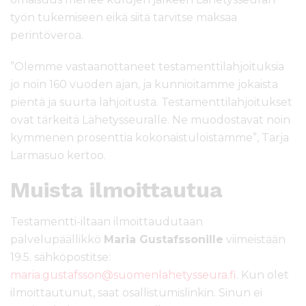
työn tukemiseen eikä siitä tarvitse maksaa
perintöveroa.
”Olemme vastaanottaneet testamenttilahjoituksia
jo noin 160 vuoden ajan, ja kunnioitamme jokaista
pientä ja suurta lahjoitusta. Testamenttilahjoitukset
ovat tärkeitä Lähetysseuralle. Ne muodostavat noin
kymmenen prosenttia kokonaistuloistamme”, Tarja
Larmasuo kertoo.
Muista ilmoittautua
Testamentti-iltaan ilmoittaudutaan
palvelupäällikkö
Maria Gustafssonille
viimeistään
19.5. sähköpostitse:
maria.gustafsson@suomenlahetysseura.fi
. Kun olet
ilmoittautunut, saat osallistumislinkin. Sinun ei