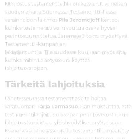
Kiinnostus testamentteihin on kasvanut viimeisen
vuoden aikana Suomessa. Testamentti-illassa
varainhoidon lakimies
Piia Jeremejeff
kertoo,
kuinka testamentti voi nivoutua osaksi hyvää
perintösuunnittelua. Jeremejeff toimii myös Hyvä
Testamentti -kampanjan
lakiasiantuntija. Tilaisuudessa kuullaan myös siitä,
kuinka mihin Lähetysseura käyttää
lahjoitusvarojaan.
Tärkeitä lahjoituksia
Lähetysseurassa testamenttiasioita hoitaa
varatuomari
Tarja Larmasuo
. Hän muistuttaa, että
testamenttilahjoitus on vapaa perintöverosta, kun
lahjoitus kohdistuu yleishyödylliseen yhteisöön.
Esimerkiksi Lähetysseuralle testamentilla määrätty
omaisuus menee kulujen jälkeen Lähetysseuran