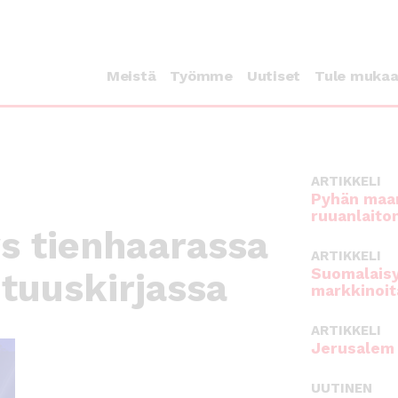
Meistä
Työmme
Uutiset
Tule muka
ARTIKKELI
Pyhän maan
ruuanlaito
s tienhaarassa
ARTIKKELI
Suomalaisy
tuuskirjassa
markkinoit
ARTIKKELI
Jerusalem 
UUTINEN