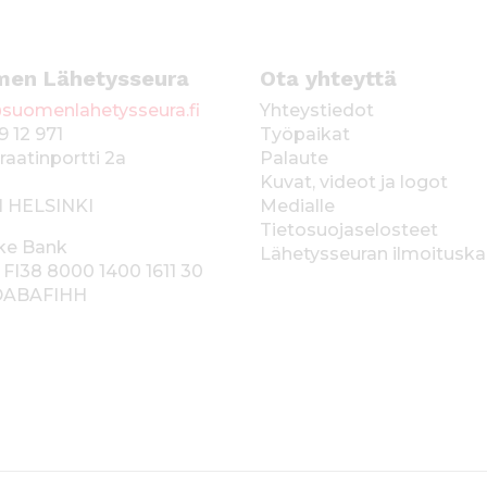
men Lähetysseura
Ota yhteyttä
suomenlahetysseura.fi
Yhteystiedot
9 12 971
Työpaikat
raatinportti 2a
Palaute
Kuvat, videot ja logot
1 HELSINKI
Medialle
Tietosuojaselosteet
ke Bank
Lähetysseuran ilmoitusk
 FI38 8000 1400 1611 30
 DABAFIHH