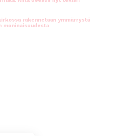
rhiala: Mitä Jeesus nyt tekisi?
kirkossa rakennetaan ymmärrystä
n moninaisuudesta