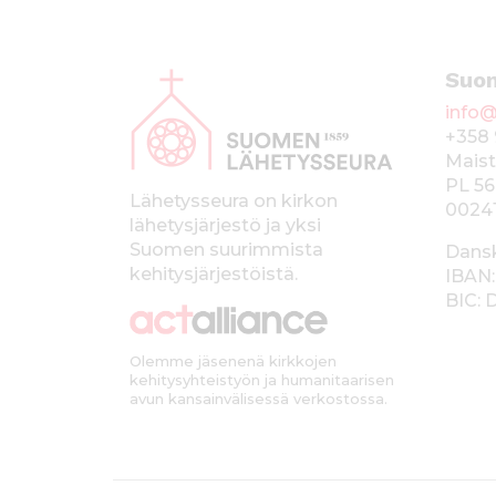
A
Suo
l
info@
a
+358 
p
Maist
PL 56
a
Lähetysseura on kirkon
0024
lähetysjärjestö ja yksi
l
Suomen suurimmista
Dans
k
kehitysjärjestöistä.
IBAN:
BIC:
k
i
Olemme jäsenenä kirkkojen
kehitysyhteistyön ja humanitaarisen
avun kansainvälisessä verkostossa.