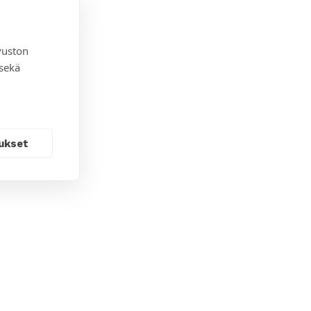
vuston
 sekä
ukset