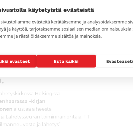
sivustolla käytetyistä evästeistä
ssiologian dosentti, joka on toiminut
sivustollamme evästeitä kerätäksemme ja analysoidaksemme si
gisena sihteerinä. Lähetysseura on
kyä ja käyttöä, tarjotaksemme sosiaalisen median ominaisuuksia
tämistä vai kääntymystä?
emme ja räätälöidäksemme sisältöä ja mainoksia.
 suhde
(2010),
Civitas Dei –
takunnan murtautumisesta
 vuosituhannella –
aikki evästeet
Estä kaikki
Evästeaset
et
(2000).
.
ähetyskirkossa Helsingissä
enhaarassa -kirjan
honen
alustaa aiheesta
” ja Lähetysseuran toiminnanjohtaja, TT
ilmanneuvosto ja lähetys”.