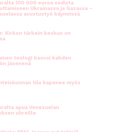
ralta 100 000 euroa sodista
auttamiseen Ukrainassa ja Gazassa –
uelassa avustustyö käynnissä
e: Kirkon tärkein keskus on
sa
inen teologi kasvoi kahden
ön jäsenenä
hteiskunnan tila kapenee myös
ralta apua Venezuelan
yksen uhreille