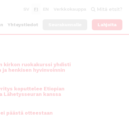
SV
FI
EN
Verkkokauppa
Mitä etsit?
an
Yhteystiedot
Seurakunnalle
Lahjoita
 kirkon ruokakurssi yhdisti
n ja henkisen hyvinvoinnin
ritys koputtelee Etiopian
a Lähetysseuran kanssa
ei päästä otteestaan