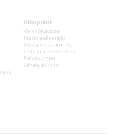
Oikopolut
Verkkokauppa
Materiaalipankki
Kustannustoiminta
Leiri- ja kurssikeskus
Päiväkumpu
Lähetyskirkko
anava