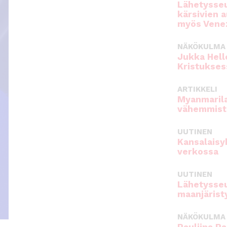
Lähetysseu
kärsivien 
myös Venez
NÄKÖKULMA
Jukka Hell
Kristukses
ARTIKKELI
Myanmarila
vähemmist
UUTINEN
Kansalaisy
verkossa
UUTINEN
Lähetysseu
maanjärist
NÄKÖKULMA