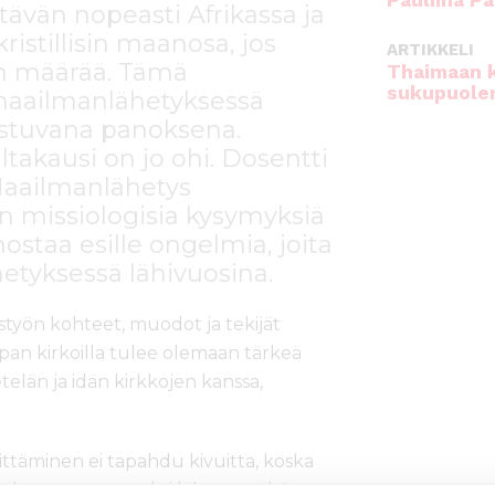
Pauliina Pa
ävän nopeasti Afrikassa ja
kristillisin maanosa, jos
ARTIKKELI
jen määrää. Tämä
Thaimaan 
sukupuole
 maailmanlähetyksessä
mistuvana panoksena.
takausi on jo ohi. Dosentti
Maailmanlähetys
n missiologisia kysymyksiä
staa esille ongelmia, joita
etyksessä lähivuosina.
ystyön kohteet, muodot ja tekijät
an kirkoilla tulee olemaan tärkeä
telän ja idän kirkkojen kanssa,
ittäminen ei tapahdu kivuitta, koska
 johtoaseman vuoksi lähetystyöhön