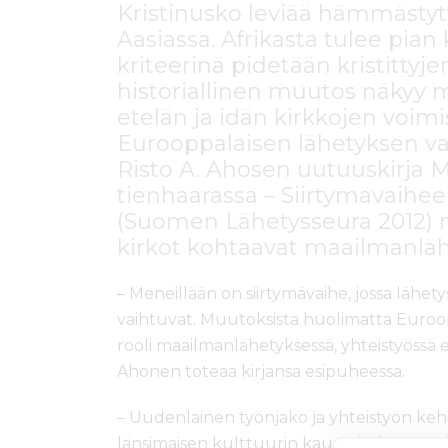
Kristinusko leviää hämmästytt
Aasiassa. Afrikasta tulee pian 
kriteerinä pidetään kristitty
historiallinen muutos näkyy
etelän ja idän kirkkojen voi
Eurooppalaisen lähetyksen val
Risto A. Ahosen uutuuskirja 
tienhaarassa – Siirtymävaihee
(Suomen Lähetysseura 2012) no
kirkot kohtaavat maailmanläh
– Meneillään on siirtymävaihe, jossa lähet
vaihtuvat. Muutoksista huolimatta Euroop
rooli maailmanlähetyksessä, yhteistyössä e
Ahonen toteaa kirjansa esipuheessa.
– Uudenlainen työnjako ja yhteistyön keh
länsimaisen kulttuurin kauan jatkuneen