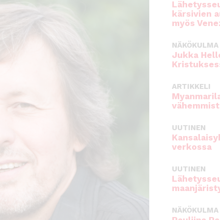
Lähetysseu
kärsivien 
myös Venez
NÄKÖKULMA
Jukka Hell
Kristukses
ARTIKKELI
Myanmarila
vähemmist
UUTINEN
Kansalaisy
verkossa
UUTINEN
Lähetysseu
maanjärist
NÄKÖKULMA