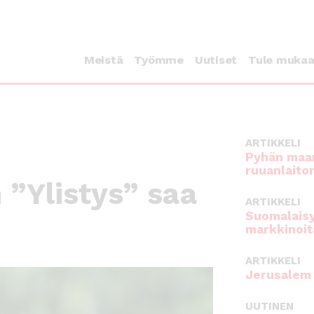
Meistä
Työmme
Uutiset
Tule muka
ARTIKKELI
Pyhän maan
ruuanlaito
”Ylistys” saa
ARTIKKELI
Suomalaisy
markkinoit
ARTIKKELI
Jerusalem 
UUTINEN