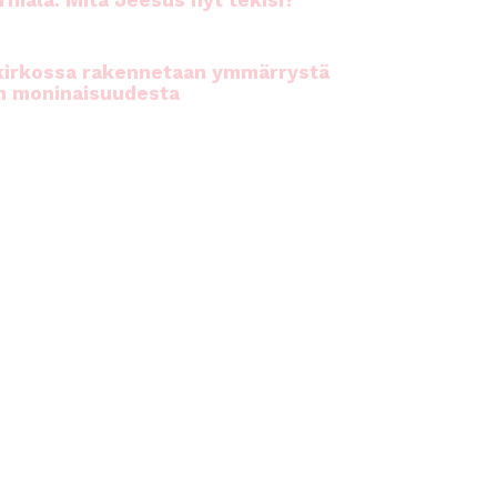
rhiala: Mitä Jeesus nyt tekisi?
kirkossa rakennetaan ymmärrystä
n moninaisuudesta