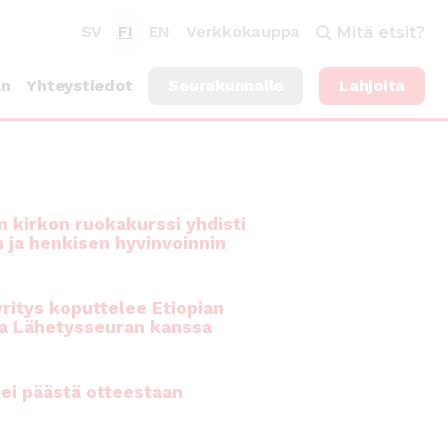
SV
FI
EN
Verkkokauppa
Mitä etsit?
an
Yhteystiedot
Seurakunnalle
Lahjoita
 kirkon ruokakurssi yhdisti
n ja henkisen hyvinvoinnin
ritys koputtelee Etiopian
a Lähetysseuran kanssa
ei päästä otteestaan