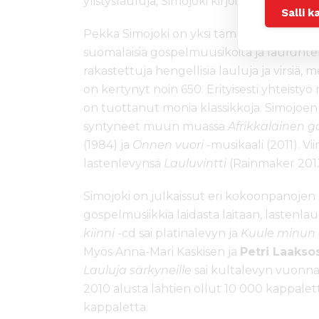
ylistyslauluja, Simojoki kirjoittaa levynsä 
Salli k
Pekka Simojoki on yksi tämän hetken tuo
suomalaisia gospelmuusikoita ja laulunteki
rakastettuja hengellisiä lauluja ja virsiä,
on kertynyt noin 650. Erityisesti yhteistyö 
on tuottanut monia klassikkoja. Simojoen 
syntyneet muun muassa
Afrikkalainen 
(1984) ja
Onnen vuori
-musikaali (2011). V
lastenlevynsä
Lauluvintti
(Rainmaker 2013
Simojoki on julkaissut eri kokoonpanojen ka
gospelmusiikkia laidasta laitaan, lastenlau
kiinni
-cd sai platinalevyn ja
Kuule minun
Myös Anna-Mari Kaskisen ja
Petri Laakso
Lauluja särkyneille
sai kultalevyn vuonna
2010 alusta lähtien ollut 10 000 kappalet
kappaletta.