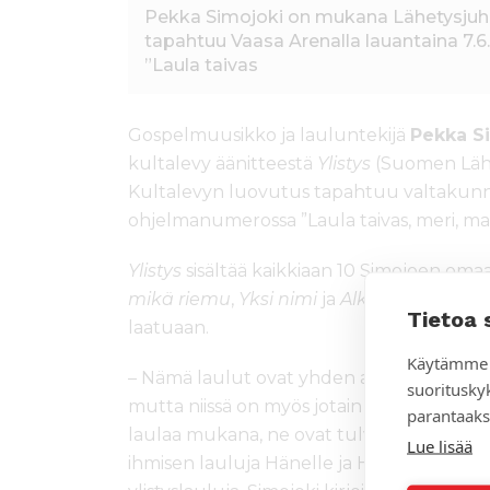
Pekka Simojoki on mukana Lähetysjuhli
tapahtuu Vaasa Arenalla lauantaina 7.
”Laula taivas
Gospelmuusikko ja lauluntekijä
Pekka S
kultalevy äänitteestä
Ylistys
(Suomen Lähe
Kultalevyn luovutus tapahtuu valtakunnall
ohjelmanumerossa ”Laula taivas, meri, maa
Ylistys
sisältää kaikkiaan 10 Simojoen om
mikä riemu
,
Yksi nimi
ja
Alku ja loppu
. L
Tietoa 
laatuaan.
Käytämme 
– Nämä laulut ovat yhden asian lauluja. N
suoritusky
mutta niissä on myös jotain syvää suomalai
parantaaks
laulaa mukana, ne ovat tulvillaan iloa, ru
Lue lisää
ihmisen lauluja Hänelle ja Hänestä, jonka