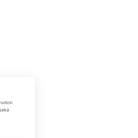
vuston
 sekä