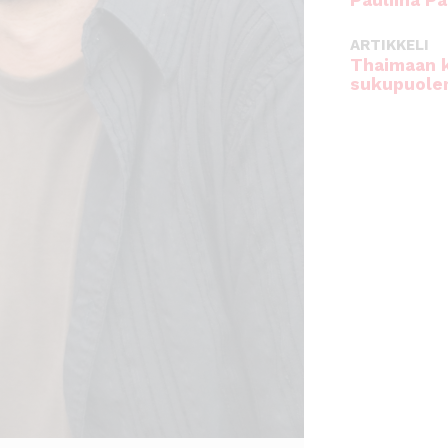
Pauliina Pa
ARTIKKELI
Thaimaan 
sukupuole