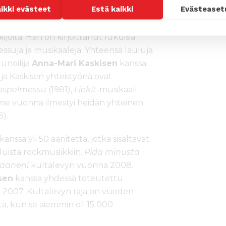
esipuheessa.
aikki evästeet
Estä kaikki
Evästeaset
tteliaimpia ja tunnetuimpia
jöitä. Hän on kirjoittanut lukuisia
 messuja ja musikaaleja. Yhteensä lauluja
runoilija
Anna-Mari Kaskisen
kanssa
ja Kaskisen yhteistyönä ovat
gospelmessu
(1981),
Liekit-
musikaali
iime vuonna ilmestyi heidän yhteinen
).
nssa yli 50 äänitettä, jotka sisältävät
luista rockmusiikkiin.
Pidä minusta
 ääneni
kultalevyn vuonna 2008.
sen
kanssa yhdessä toteutettu
 2007. Kultalevyn raja on vuoden
ta, kun se aiemmin oli 15 000