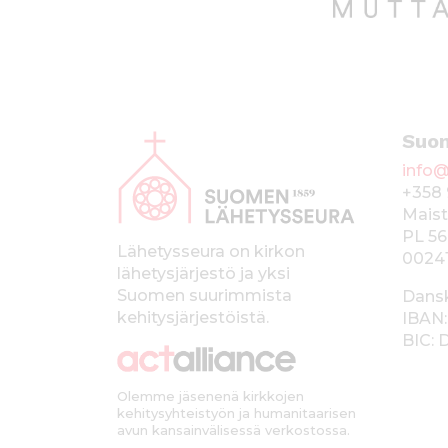
A
Suo
l
info@
a
+358 
p
Maist
PL 56
a
Lähetysseura on kirkon
0024
lähetysjärjestö ja yksi
l
Suomen suurimmista
Dans
k
kehitysjärjestöistä.
IBAN:
BIC:
k
i
Olemme jäsenenä kirkkojen
kehitysyhteistyön ja humanitaarisen
avun kansainvälisessä verkostossa.