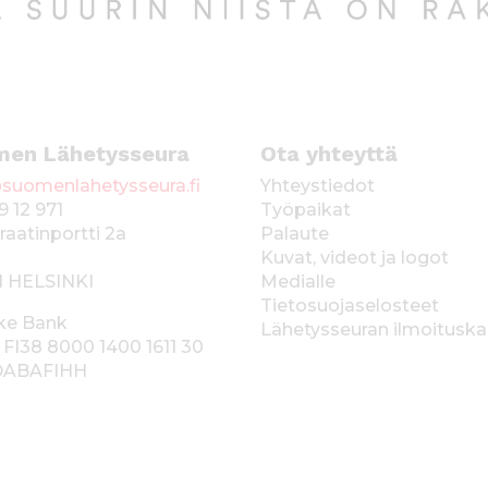
men Lähetysseura
Ota yhteyttä
suomenlahetysseura.fi
Yhteystiedot
9 12 971
Työpaikat
raatinportti 2a
Palaute
Kuvat, videot ja logot
1 HELSINKI
Medialle
Tietosuojaselosteet
ke Bank
Lähetysseuran ilmoitusk
 FI38 8000 1400 1611 30
 DABAFIHH