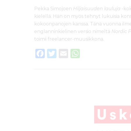
Pekka Simojoen
Hiljaisuuden lauluja
-kok
kielellä. Hän on myös tehnyt lukuisia konse
kokoonpanojen kanssa. Tänä vuonna ilmes
englanninkielinen versio nimeltä
Nordic P
toimii freelancer-muusikkona.
F
T
E
W
a
w
m
h
c
it
ai
a
e
te
l
ts
b
r
A
o
p
o
p
k