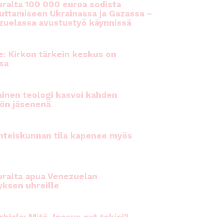
ralta 100 000 euroa sodista
auttamiseen Ukrainassa ja Gazassa –
uelassa avustustyö käynnissä
e: Kirkon tärkein keskus on
sa
inen teologi kasvoi kahden
ön jäsenenä
hteiskunnan tila kapenee myös
ralta apua Venezuelan
yksen uhreille