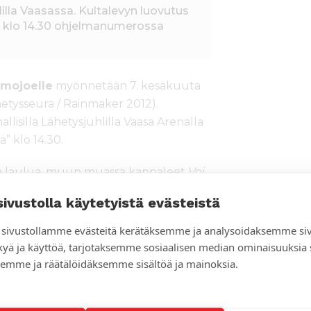
lla Vaasassa. Kultalevyn luovutus
6. klo 14.30 ohjelmanumerossa
imojoelle
myönnetään 7. kesäkuuta
tysseura / Rainmaker 2012).
isilla Lähetysjuhlilla Vaasa Arenalla
” klo 14.30.
aa laulua, muun muassa kappaleet
Voi
evy oli ilmestyessään ensimmäinen
sivustolla käytetyistä evästeistä
sivustollamme evästeitä kerätäksemme ja analysoidaksemme si
äissä lauluissa kaikuu koko maailma,
kyä ja käyttöä, tarjotaksemme sosiaalisen median ominaisuuksia
sta. Näitä lauluja voi kuunnella tai
emme ja räätälöidäksemme sisältöä ja mainoksia.
kousta ja kiitosta. Nämä ovat pienen
 nimi on ylitse muiden. Nämä ovat