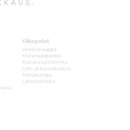
Oikopolut
Verkkokauppa
Materiaalipankki
Kustannustoiminta
Leiri- ja kurssikeskus
Päiväkumpu
Lähetyskirkko
anava