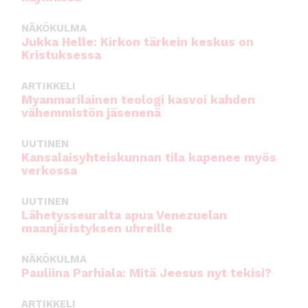
NÄKÖKULMA
Jukka Helle: Kirkon tärkein keskus on
Kristuksessa
ARTIKKELI
Myanmarilainen teologi kasvoi kahden
vähemmistön jäsenenä
UUTINEN
Kansalaisyhteiskunnan tila kapenee myös
verkossa
UUTINEN
Lähetysseuralta apua Venezuelan
maanjäristyksen uhreille
NÄKÖKULMA
Pauliina Parhiala: Mitä Jeesus nyt tekisi?
ARTIKKELI