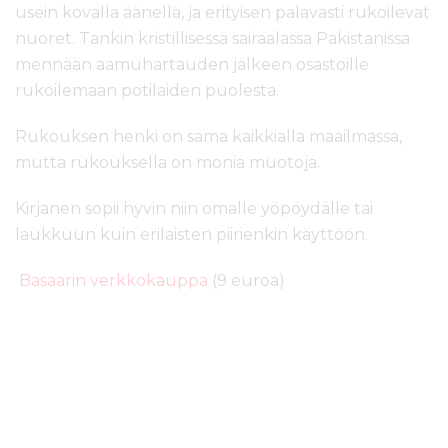
usein kovalla äänellä, ja erityisen palavasti rukoilevat
nuoret. Tankin kristillisessä sairaalassa Pakistanissa
mennään aamuhartauden jälkeen osastoille
rukoilemaan potilaiden puolesta.
Rukouksen henki on sama kaikkialla maailmassa,
mutta rukouksella on monia muotoja.
Kirjanen sopii hyvin niin omalle yöpöydälle tai
laukkuun kuin erilaisten piirienkin käyttöön.
Basaarin verkkokauppa
(9 euroa)