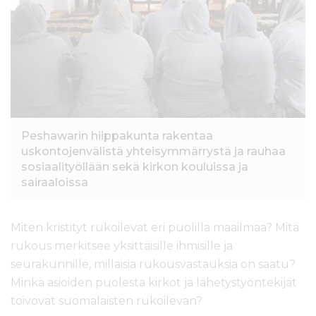
l
t
ö
ö
n
Peshawarin hiippakunta rakentaa
uskontojenvälistä yhteisymmärrystä ja rauhaa
sosiaalityöllään sekä kirkon kouluissa ja
sairaaloissa
Miten kristityt rukoilevat eri puolilla maailmaa? Mitä
rukous merkitsee yksittäisille ihmisille ja
seurakunnille, millaisia rukousvastauksia on saatu?
Minkä asioiden puolesta kirkot ja lähetystyöntekijät
toivovat suomalaisten rukoilevan?