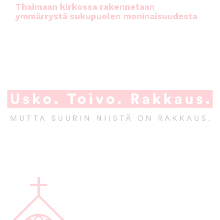
Thaimaan kirkossa rakennetaan
ymmärrystä sukupuolen moninaisuudesta
A
l
a
p