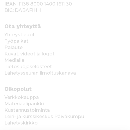
IBAN: FI38 8000 1400 1611 30
BIC: DABAFIHH
Ota yhteyttä
Yhteystiedot
Työpaikat
Palaute
Kuvat, videot ja logot
Medialle
Tietosuojaselosteet
Lähetysseuran ilmoituskanava
Oikopolut
Verkkokauppa
Materiaalipankki
Kustannustoiminta
Leiri- ja kurssikeskus Päiväkumpu
Lähetyskirkko