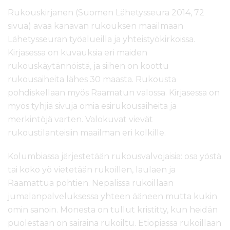
Rukouskirjanen (Suomen Lähetysseura 2014, 72
sivua) avaa kanavan rukouksen maailmaan
Lähetysseuran työalueilla ja yhteistyökirkoissa.
Kirjasessa on kuvauksia eri maiden
rukouskäytännöistä, ja siihen on koottu
rukousaiheita lähes 30 maasta. Rukousta
pohdiskellaan myös Raamatun valossa. Kirjasessa on
myös tyhjiä sivuja omia esirukousaiheita ja
merkintöjä varten. Valokuvat vievät
rukoustilanteisiin maailman eri kolkille.
Kolumbiassa järjestetään rukousvalvojaisia: osa yöstä
tai koko yö vietetään rukoillen, laulaen ja
Raamattua pohtien. Nepalissa rukoillaan
jumalanpalveluksessa yhteen ääneen mutta kukin
omin sanoin. Monesta on tullut kristitty, kun heidän
puolestaan on sairaina rukoiltu. Etiopiassa rukoillaan