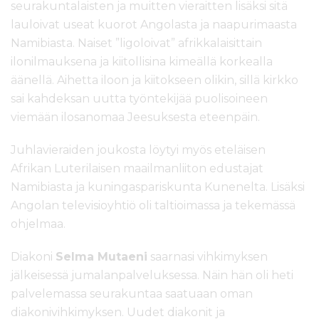
seurakuntalaisten ja muitten vieraitten lisäksi sitä
lauloivat useat kuorot Angolasta ja naapurimaasta
Namibiasta. Naiset ”ligoloivat” afrikkalaisittain
ilonilmauksena ja kiitollisina kimeällä korkealla
äänellä. Aihetta iloon ja kiitokseen olikin, sillä kirkko
sai kahdeksan uutta työntekijää puolisoineen
viemään ilosanomaa Jeesuksesta eteenpäin.
Juhlavieraiden joukosta löytyi myös eteläisen
Afrikan Luterilaisen maailmanliiton edustajat
Namibiasta ja kuningaspariskunta Kunenelta. Lisäksi
Angolan televisioyhtiö oli taltioimassa ja tekemässä
ohjelmaa.
Diakoni
Selma Mutaeni
saarnasi vihkimyksen
jälkeisessä jumalanpalveluksessa. Näin hän oli heti
palvelemassa seurakuntaa saatuaan oman
diakonivihkimyksen. Uudet diakonit ja