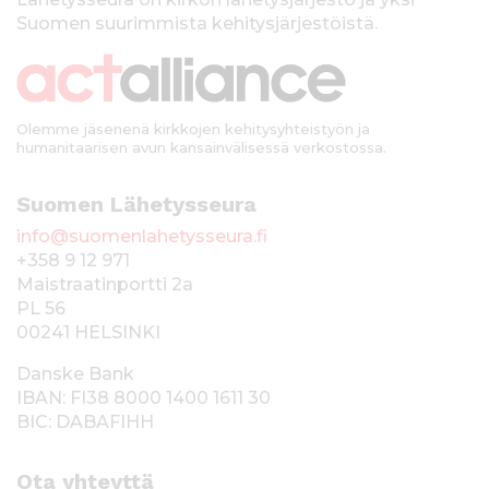
k
Suomen suurimmista kehitysjärjestöistä.
k
i
Olemme jäsenenä kirkkojen kehitysyhteistyön ja
humanitaarisen avun kansainvälisessä verkostossa.
Suomen Lähetysseura
info@suomenlahetysseura.fi
+358 9 12 971
Maistraatinportti 2a
PL 56
00241 HELSINKI
Danske Bank
IBAN: FI38 8000 1400 1611 30
BIC: DABAFIHH
Ota yhteyttä