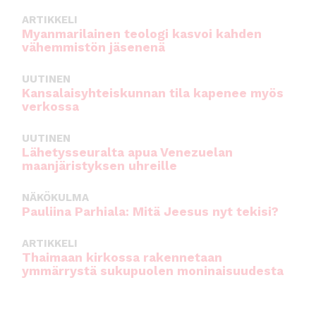
ARTIKKELI
Myanmarilainen teologi kasvoi kahden
vähemmistön jäsenenä
UUTINEN
Kansalaisyhteiskunnan tila kapenee myös
verkossa
UUTINEN
Lähetysseuralta apua Venezuelan
maanjäristyksen uhreille
NÄKÖKULMA
Pauliina Parhiala: Mitä Jeesus nyt tekisi?
ARTIKKELI
Thaimaan kirkossa rakennetaan
ymmärrystä sukupuolen moninaisuudesta