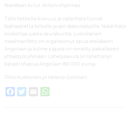
Namibian ev.lut. kirkon ohjelmaa.
Tällä hetkellä kuivuus ja nälänhätä tuovat
lisähaastetta kirkolle ja sen diakoniatyölle. Nälänhätä
koskettaa useita seurakuntia. Luterilainen
maailmanliitto on organisoinut apua eteläiseen
Angolaan ja kolme pappia on nimetty paikalliseen
yhteistyöryhmään. Lähetysseura on lähettänyt
katastrofiapua Angolaan 80 000 euroa.
Tiina Kukkonen ja Helena Soininen
F
T
E
W
a
w
m
h
c
it
ai
a
e
te
l
ts
b
r
A