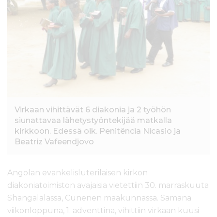
l
t
ö
ö
n
Virkaan vihittävät 6 diakonia ja 2 työhön
siunattavaa lähetystyöntekijää matkalla
kirkkoon. Edessä oik. Penitência Nicasio ja
Beatriz Vafeendjovo
Angolan evankelisluterilaisen kirkon
diakoniatoimiston avajaisia vietettiin 30. marraskuuta
Shangalalassa, Cunenen maakunnassa. Samana
viikonloppuna, 1. adventtina, vihittiin virkaan kuusi