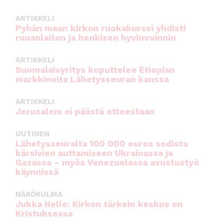
o
p
ARTIKKELI
o
p
Pyhän maan kirkon ruokakurssi yhdisti
ruuanlaiton ja henkisen hyvinvoinnin
k
ARTIKKELI
Suomalaisyritys koputtelee Etiopian
markkinoita Lähetysseuran kanssa
ARTIKKELI
Jerusalem ei päästä otteestaan
UUTINEN
Lähetysseuralta 100 000 euroa sodista
kärsivien auttamiseen Ukrainassa ja
Gazassa – myös Venezuelassa avustustyö
käynnissä
NÄKÖKULMA
Jukka Helle: Kirkon tärkein keskus on
Kristuksessa