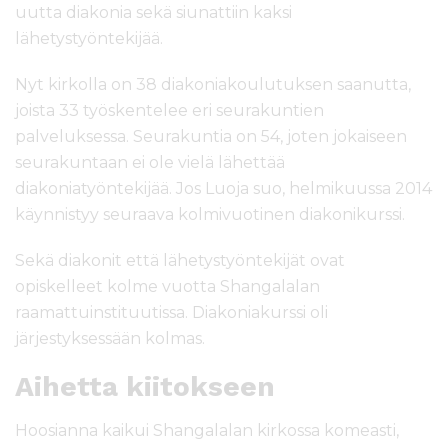
uutta diakonia sekä siunattiin kaksi
lähetystyöntekijää.
Nyt kirkolla on 38 diakoniakoulutuksen saanutta,
joista 33 työskentelee eri seurakuntien
palveluksessa. Seurakuntia on 54, joten jokaiseen
seurakuntaan ei ole vielä lähettää
diakoniatyöntekijää. Jos Luoja suo, helmikuussa 2014
käynnistyy seuraava kolmivuotinen diakonikurssi.
Sekä diakonit että lähetystyöntekijät ovat
opiskelleet kolme vuotta Shangalalan
raamattuinstituutissa. Diakoniakurssi oli
järjestyksessään kolmas.
Aihetta kiitokseen
Hoosianna kaikui Shangalalan kirkossa komeasti,