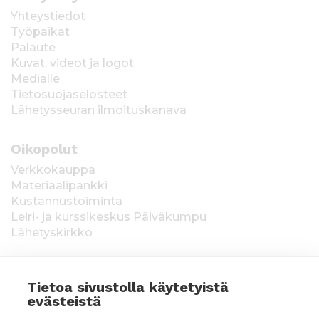
Yhteystiedot
Työpaikat
Palaute
Kuvat, videot ja logot
Medialle
Tietosuojaselosteet
Lähetysseuran ilmoituskanava
Oikopolut
Verkkokauppa
Materiaalipankki
Kustannustoiminta
Leiri- ja kurssikeskus Päiväkumpu
Lähetyskirkko
Tietoa sivustolla käytetyistä
evästeistä
Keräysluvat:
Manner-Suomi RA/2020/1538,