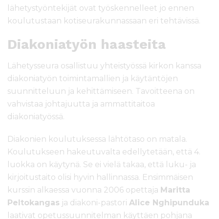
lähetystyöntekijät ovat työskennelleet jo ennen
koulutustaan kotiseurakunnassaan eri tehtävissä.
Diakoniatyön haasteita
Lähetysseura osallistuu yhteistyössä kirkon kanssa
diakoniatyön toimintamallien ja käytäntöjen
suunnitteluun ja kehittämiseen. Tavoitteena on
vahvistaa johtajuutta ja ammattitaitoa
diakoniatyössä.
Diakonien koulutuksessa lähtötaso on matala.
Koulutukseen hakeutuvalta edellytetään, että 4.
luokka on käytynä. Se ei vielä takaa, että luku- ja
kirjoitustaito olisi hyvin hallinnassa. Ensimmäisen
kurssin alkaessa vuonna 2006 opettaja
Maritta
Peltokangas
ja diakoni-pastori
Alice Nghipunduka
laativat opetussuunnitelman käyttäen pohjana