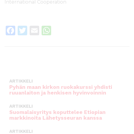
International Cooperation
F
T
E
W
a
w
m
h
c
it
ai
a
e
te
l
ts
b
r
A
o
p
ARTIKKELI
o
p
Pyhän maan kirkon ruokakurssi yhdisti
ruuanlaiton ja henkisen hyvinvoinnin
k
ARTIKKELI
Suomalaisyritys koputtelee Etiopian
markkinoita Lähetysseuran kanssa
ARTIKKELI