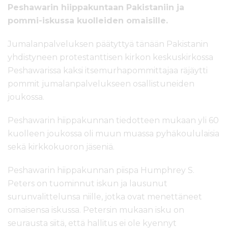
l
Peshawarin hiippakuntaan Pakistaniin ja
t
pommi-iskussa kuolleiden omaisille.
ö
ö
Jumalanpalveluksen päätyttyä tänään Pakistanin
n
yhdistyneen protestanttisen kirkon keskuskirkossa
Peshawarissa kaksi itsemurhapommittajaa räjäytti
pommit jumalanpalvelukseen osallistuneiden
joukossa.
Peshawarin hiippakunnan tiedotteen mukaan yli 60
kuolleen joukossa oli muun muassa pyhäkoululaisia
sekä kirkkokuoron jäseniä.
Peshawarin hiippakunnan piispa Humphrey S.
Peters on tuominnut iskun ja lausunut
surunvalittelunsa niille, jotka ovat menettäneet
omaisensa iskussa. Petersin mukaan isku on
seurausta siitä, että hallitus ei ole kyennyt