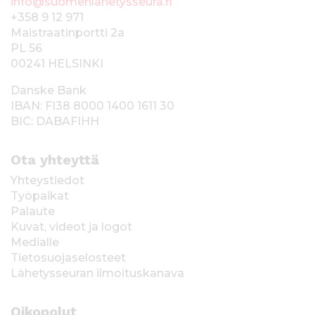
info@suomenlahetysseura.fi
+358 9 12 971
Maistraatinportti 2a
PL 56
00241 HELSINKI
Danske Bank
IBAN: FI38 8000 1400 1611 30
BIC: DABAFIHH
Ota yhteyttä
Yhteystiedot
Työpaikat
Palaute
Kuvat, videot ja logot
Medialle
Tietosuojaselosteet
Lähetysseuran ilmoituskanava
Oikopolut