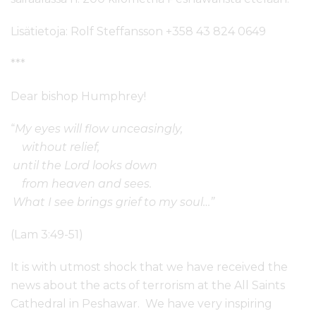
Lisätietoja: Rolf Steffansson +358 43 824 0649
***
Dear bishop Humphrey!
“
My eyes will flow unceasingly,
without relief,
until the Lord looks down
from heaven and sees.
What I see brings grief to my soul…”
(Lam 3:49-51)
It is with utmost shock that we have received the
news about the acts of terrorism at the All Saints
Cathedral in Peshawar. We have very inspiring