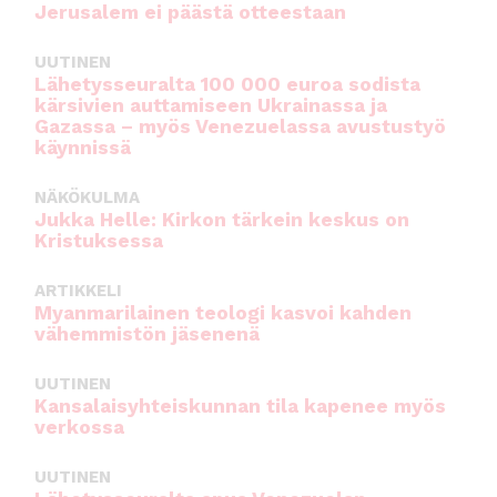
Jerusalem ei päästä otteestaan
UUTINEN
Lähetysseuralta 100 000 euroa sodista
kärsivien auttamiseen Ukrainassa ja
Gazassa – myös Venezuelassa avustustyö
käynnissä
NÄKÖKULMA
Jukka Helle: Kirkon tärkein keskus on
Kristuksessa
ARTIKKELI
Myanmarilainen teologi kasvoi kahden
vähemmistön jäsenenä
UUTINEN
Kansalaisyhteiskunnan tila kapenee myös
verkossa
UUTINEN