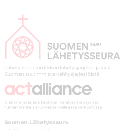
A
l
a
p
a
l
k
Lähetysseura on kirkon lähetysjärjestö ja yksi
Suomen suurimmista kehitysjärjestöistä.
k
i
Olemme jäsenenä kirkkojen kehitysyhteistyön ja
humanitaarisen avun kansainvälisessä verkostossa.
Suomen Lähetysseura