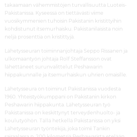
takaamaan vähemmistöjen turvallisuutta Luoteis-
Pakistanissa. Kyseessä on tiettävästi viime
vuosikymmenien tuhoisin Pakistanin kristittyihin
kohdistunut itsemurhaisku. Pakistanilaisista noin
neljä prosenttia on kristittyjä.
Lähetysseuran toiminnanjohtaja Seppo Rissanen ja
ulkomaantyön johtaja Rolf Steffansson ovat
lähettäneet surunvalittelut Peshawarin
hiippakunnalle ja itsemurhaiskun uhrien omaisille.
Lähetysseura on toiminut Pakistanissa vuodesta
1960. Yhteistyökumppani on Pakistanin kirkon
Peshawarin hiippakunta. Lähetysseuran työ
Pakistanissa on keskittynyt terveydenhuolto- ja
koulutyöhön. Tällä hetkellä Pakistanissa on yksi
Lähetysseuran työntekijä, joka toimii Tankin
sairaalassa n. 200 kilometriä Peshawarista etelään.