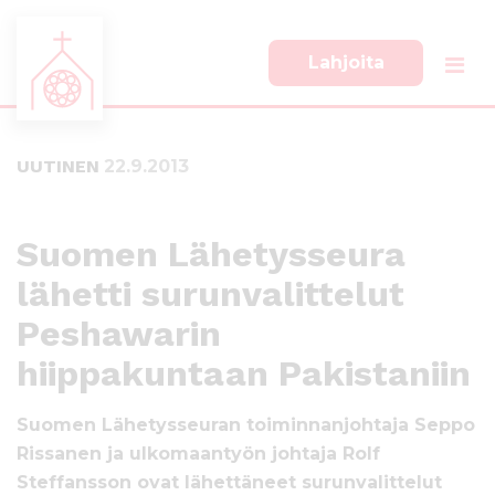
Lahjoita
S
S
i
i
i
i
UUTINEN
22.9.2013
r
r
r
r
y
y
s
a
Suomen Lähetysseura
u
l
lähetti surunvalittelut
o
a
r
p
Peshawarin
a
a
a
l
hiippakuntaan Pakistaniin
n
k
s
k
Suomen Lähetysseuran toiminnanjohtaja Seppo
i
i
Rissanen ja ulkomaantyön johtaja Rolf
s
i
Steffansson ovat lähettäneet surunvalittelut
ä
n