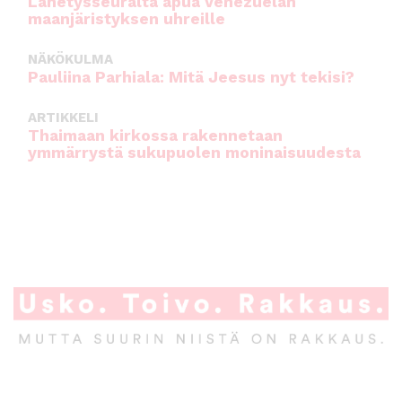
Lähetysseuralta apua Venezuelan
maanjäristyksen uhreille
NÄKÖKULMA
Pauliina Parhiala: Mitä Jeesus nyt tekisi?
ARTIKKELI
Thaimaan kirkossa rakennetaan
ymmärrystä sukupuolen moninaisuudesta