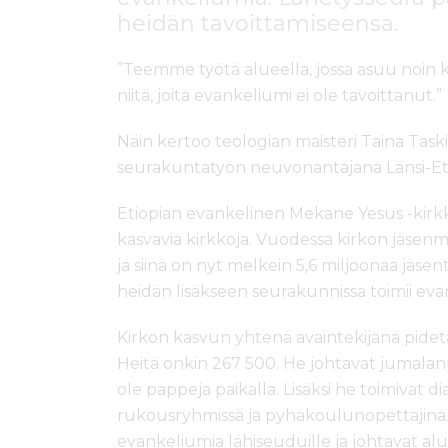
heidän tavoittamiseensa.
”Teemme työtä alueella, jossa asuu noin k
niitä, joita evankeliumi ei ole tavoittanut.”
Näin kertoo teologian maisteri Taina Task
seurakuntatyön neuvonantajana Länsi-Eti
Etiopian evankelinen Mekane Yesus -kir
kasvavia kirkkoja. Vuodessa kirkon jäsen
ja siinä on nyt melkein 5,6 miljoonaa jäsen
heidän lisäkseen seurakunnissa toimii evan
Kirkon kasvun yhtenä avaintekijänä pide
Heitä onkin 267 500. He johtavat jumalanpa
ole pappeja paikalla. Lisäksi he toimivat d
rukousryhmissä ja pyhäkoulunopettajina. 
evankeliumia lähiseuduille ja johtavat a