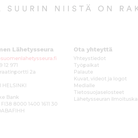
men Lähetysseura
Ota yhteyttä
suomenlahetysseura.fi
Yhteystiedot
9 12 971
Työpaikat
raatinportti 2a
Palaute
Kuvat, videot ja logot
1 HELSINKI
Medialle
Tietosuojaselosteet
ke Bank
Lähetysseuran ilmoitusk
 FI38 8000 1400 1611 30
 DABAFIHH