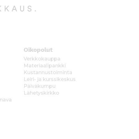
Oikopolut
Verkkokauppa
Materiaalipankki
Kustannustoiminta
Leiri- ja kurssikeskus
Päiväkumpu
Lähetyskirkko
anava