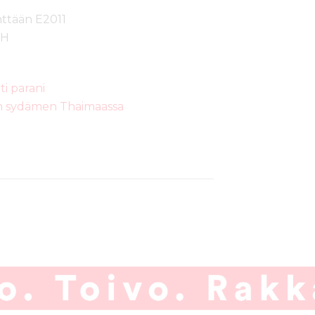
enttään E2011
HH
i parani
in sydämen Thaimaassa