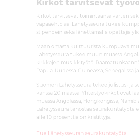
Kirkot tarvitsevat työ
Kirkot tarvitsevat toimintaansa varten s
vapaaehtoisia. Lähetysseura tukee kumpp
stipendein sekä lähettämällä opettajia ylio
Maan omasta kulttuurista kumpuava musiik
Lähetysseura tukee muun muassa Angolan
kirkkojen musiikkityötä. Raamatunkäännös
Papua-Uudessa-Guineassa, Senegalissa ja
Suomen Lähetysseura tekee julistus- ja s
kanssa 20 maassa. Yhteistyökirkot ovat 
muassa Angolassa, Hongkongissa, Namibias
Lähetysseura tehostaa seurakuntatyötä erity
alle 10 prosenttia on kristittyjä.
Tue Lähetysseuran seurakuntatyötä