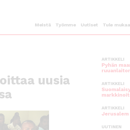
Meistä
Työmme
Uutiset
Tule muka
ARTIKKELI
Pyhän maan
ruuanlaito
oittaa uusia
ARTIKKELI
Suomalaisy
sa
markkinoit
ARTIKKELI
Jerusalem 
UUTINEN