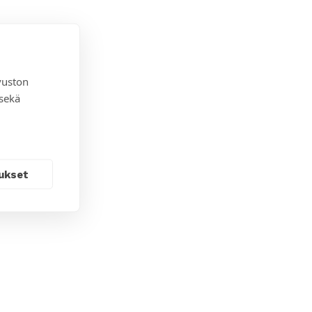
vuston
 sekä
ukset