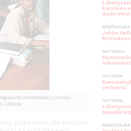
Lähetysseu
kärsivien 
myös Venez
NÄKÖKULMA
Jukka Hell
Kristukses
ARTIKKELI
Myanmarila
vähemmist
UUTINEN
Kansalaisy
verkossa
 tapasivat matkallaan Lounais-
UUTINEN
to Leikola
Lähetysseu
maanjärist
iä, jotka eivät ole kuulleet
NÄKÖKULMA
panostaa voimakkaasti