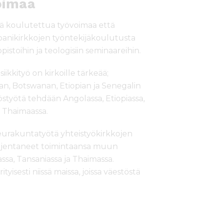
voimaa
ekä koulutettua työvoimaa että
anikirkkojen työntekijäkoulutusta
pistoihin ja teologisiin seminaareihin.
kityö on kirkoille tärkeää;
, Botswanan, Etiopian ja Senegalin
työtä tehdään Angolassa, Etiopiassa,
 Thaimaassa.
eurakuntatyötä yhteistyökirkkojen
laajentaneet toimintaansa muun
sa, Tansaniassa ja Thaimassa.
isesti niissä maissa, joissa väestöstä