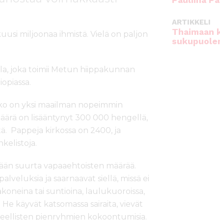
Pauliina Pa
ARTIKKELI
Thaimaan 
uusi miljoonaa ihmistä. Vielä on paljon
sukupuole
ila, joka toimii Metun hiippakunnan
opiassa.
kko on yksi maailman nopeimmin
määrä on lisääntynyt 300 000 hengellä,
tä. Pappeja kirkossa on 2400, ja
kelistoja.
tään suurta vapaaehtoisten määrää.
lveluksia ja saarnaavat siellä, missä ei
iakoneina tai suntioina, laulukuoroissa,
He käyvät katsomassa sairaita, vievät
lueellisten pienryhmien kokoontumisia.