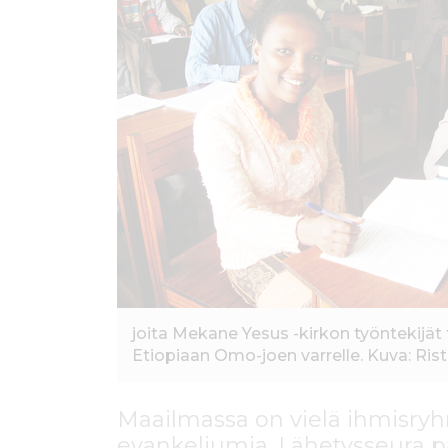
ö
n
joita Mekane Yesus -kirkon työntekijät
Etiopiaan Omo-joen varrelle. Kuva: Ris
Maailmassa on vielä ihmisryhm
evankeliumia. Lähetysseura 