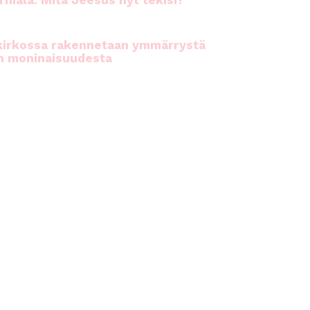
rhiala: Mitä Jeesus nyt tekisi?
kirkossa rakennetaan ymmärrystä
n moninaisuudesta