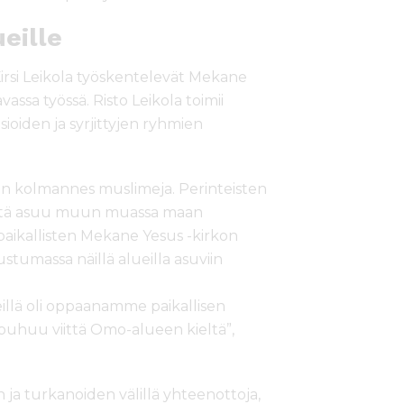
ueille
i Kirsi Leikola työskentelevät Mekane
assa työssä. Risto Leikola toimii
sioiden ja syrjittyjen ryhmien
noin kolmannes muslimeja. Perinteisten
heitä asuu muun muassa maan
paikallisten Mekane Yesus -kirkon
stumassa näillä alueilla asuviin
illä oli oppaanamme paikallisen
 puhuu viittä Omo-alueen kieltä”,
ja turkanoiden välillä yhteenottoja,