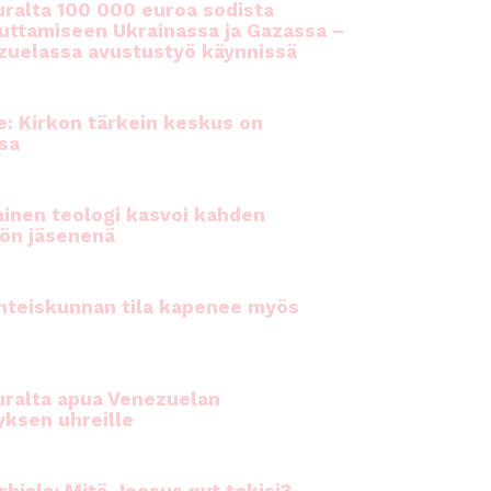
ralta 100 000 euroa sodista
auttamiseen Ukrainassa ja Gazassa –
uelassa avustustyö käynnissä
e: Kirkon tärkein keskus on
sa
inen teologi kasvoi kahden
ön jäsenenä
hteiskunnan tila kapenee myös
ralta apua Venezuelan
yksen uhreille