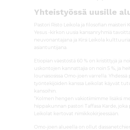
Yhteistyössä uusille al
Pastori Risto Leikola ja filosofian maister
Yesus -kirkon uusia kansanryhmiä tavoittav
neuvonantajana ja Kirsi Leikola kulttuuria
asiantuntijana.
Etiopian väestöstä 60 % on kristittyjä ja 
uskontojen kannattajia on noin 5 %, ja 
lounaisosissa Omo-joen varrella. Yhdessä 
työntekijöiden kanssa Leikolat käyvät tutu
kansoihin.
”Kolmen hengen vakiotiimimme lisäksi me
hiippakunnan pastori Taffasa Karde, joka
Leikolat kertovat nimikkokirjeessään.
Omo-joen alueella on ollut dassanetchien 