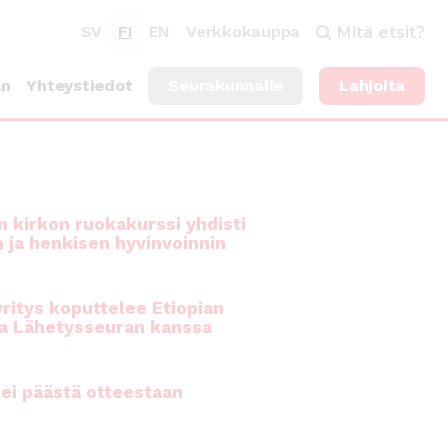
SV
FI
EN
Verkkokauppa
Mitä etsit?
an
Yhteystiedot
Seurakunnalle
Lahjoita
 kirkon ruokakurssi yhdisti
n ja henkisen hyvinvoinnin
ritys koputtelee Etiopian
a Lähetysseuran kanssa
ei päästä otteestaan