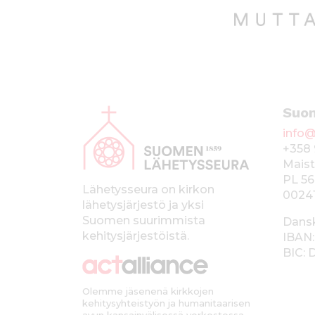
A
Suo
l
info@
a
+358 
p
Maist
PL 56
a
Lähetysseura on kirkon
0024
lähetysjärjestö ja yksi
l
Suomen suurimmista
Dans
k
kehitysjärjestöistä.
IBAN:
BIC:
k
i
Olemme jäsenenä kirkkojen
kehitysyhteistyön ja humanitaarisen