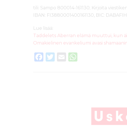
tili: Sampo 800014-161130; Kirjoita viestik
IBAN: FI3880001400161130, BIC: DABAFI
Lue lisää:
Taddelets Aberran elämä muuttui, kun äit
Omakielinen evankeliumi avasi shamaan
F
T
E
W
a
w
m
h
c
it
ai
a
e
te
l
ts
b
r
A
o
p
o
p
k