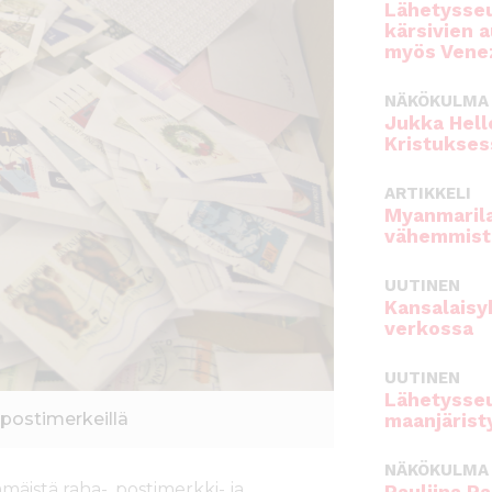
Lähetysseu
kärsivien 
myös Venez
NÄKÖKULMA
Jukka Hell
Kristukses
ARTIKKELI
Myanmarila
vähemmist
UUTINEN
Kansalaisy
verkossa
UUTINEN
Lähetysseu
 postimerkeillä
maanjärist
NÄKÖKULMA
istä raha-, postimerkki- ja