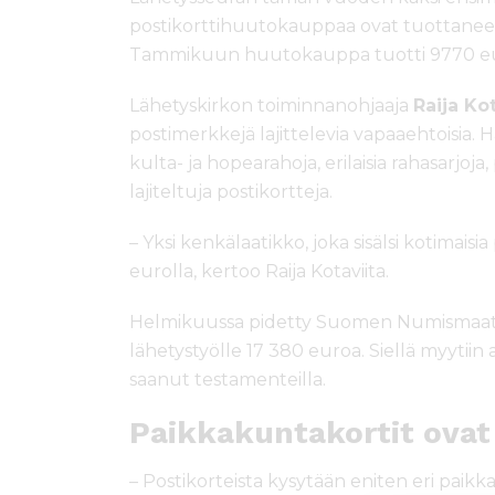
postikorttihuutokauppaa ovat tuottaneet 
Tammikuun huutokauppa tuotti 9770 eur
Lähetyskirkon toiminnanohjaaja
Raija Kot
postimerkkejä lajittelevia vapaaehtoisia.
kulta- ja hopearahoja, erilaisia rahasarjoja
lajiteltuja postikortteja.
– Yksi kenkälaatikko, joka sisälsi kotimais
eurolla, kertoo Raija Kotaviita.
Helmikuussa pidetty Suomen Numismaatt
lähetystyölle 17 380 euroa. Siellä myytiin 
saanut testamenteilla.
Paikkakuntakortit ovat
– Postikorteista kysytään eniten eri paikka