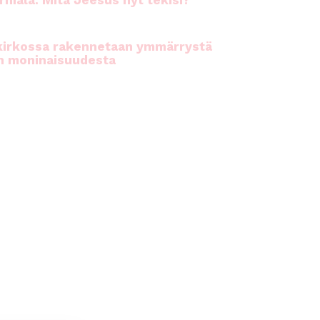
rhiala: Mitä Jeesus nyt tekisi?
kirkossa rakennetaan ymmärrystä
n moninaisuudesta