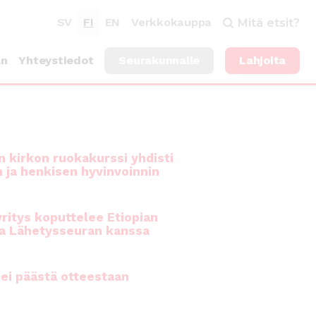
SV
FI
EN
Verkkokauppa
Mitä etsit?
an
Yhteystiedot
Seurakunnalle
Lahjoita
 kirkon ruokakurssi yhdisti
n ja henkisen hyvinvoinnin
ritys koputtelee Etiopian
a Lähetysseuran kanssa
ei päästä otteestaan