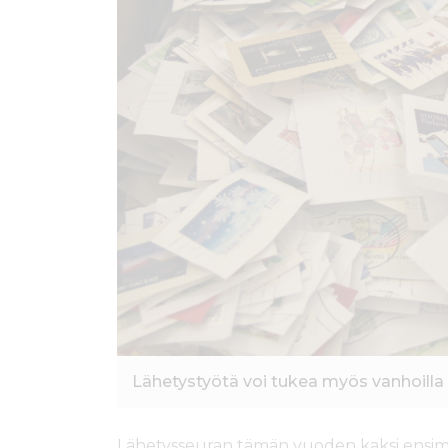
ö
n
Lähetystyötä voi tukea myös vanhoilla
Lähetysseuran tämän vuoden kaksi ensimmä