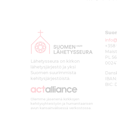
A
Suo
l
info@
a
+358 
p
Maist
PL 56
a
Lähetysseura on kirkon
0024
lähetysjärjestö ja yksi
l
Suomen suurimmista
Dans
k
kehitysjärjestöistä.
IBAN:
BIC:
k
i
Olemme jäsenenä kirkkojen
kehitysyhteistyön ja humanitaarisen
avun kansainvälisessä verkostossa.