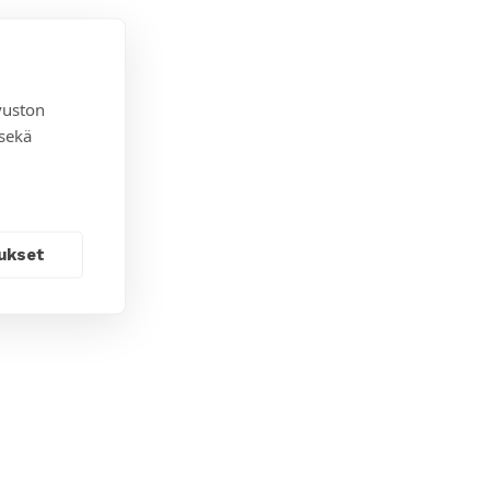
vuston
 sekä
ukset