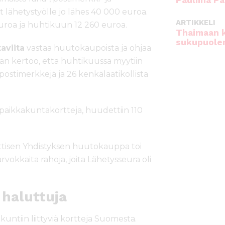
Pauliina Pa
lähetystyölle jo lähes 40 000 euroa.
ARTIKKELI
oa ja huhtikuun 12 260 euroa.
Thaimaan 
sukupuole
aviita
vastaa huutokaupoista ja ohjaa
 Hän kertoo, että huhtikuussa myytiin
, postimerkkejä ja 26 kenkälaatikollista
ia paikkakuntakortteja, huudettiin 110
isen Yhdistyksen huutokauppa toi
arvokkaita rahoja, joita Lähetysseura oli
 haluttuja
kuntiin liittyviä kortteja Suomesta.