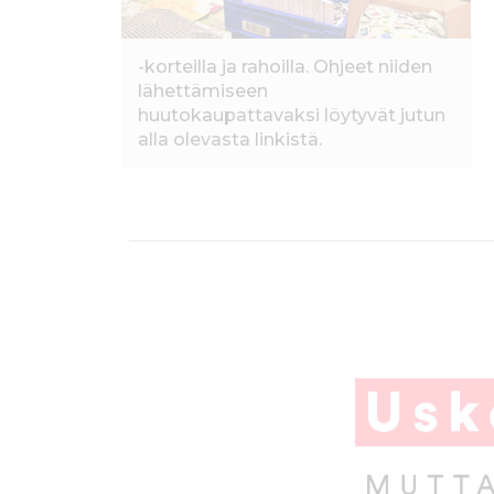
k
-korteilla ja rahoilla. Ohjeet niiden
lähettämiseen
huutokaupattavaksi löytyvät jutun
alla olevasta linkistä.