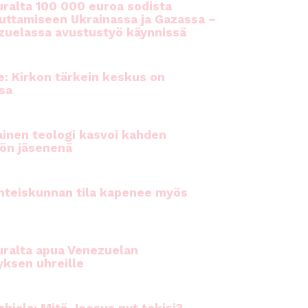
ralta 100 000 euroa sodista
auttamiseen Ukrainassa ja Gazassa –
uelassa avustustyö käynnissä
e: Kirkon tärkein keskus on
sa
inen teologi kasvoi kahden
ön jäsenenä
hteiskunnan tila kapenee myös
ralta apua Venezuelan
yksen uhreille