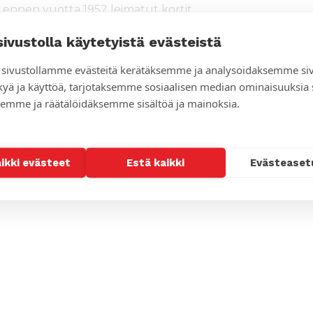
aa ennen vuotta 1952 leimatut kortit
sivustolla käytetyistä evästeistä
stalolla 7. syyskuuta.
sivustollamme evästeitä kerätäksemme ja analysoidaksemme si
kyä ja käyttöä, tarjotaksemme sosiaalisen median ominaisuuksia
emme ja räätälöidäksemme sisältöä ja mainoksia.
eja huutokaupattavaksi
aikki evästeet
Estä kaikki
Evästeaset