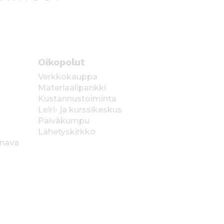
Oikopolut
Verkkokauppa
Materiaalipankki
Kustannustoiminta
Leiri- ja kurssikeskus
Päiväkumpu
Lähetyskirkko
anava