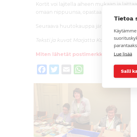
Kortit voi lajitella aiheen mukaan ja laitt
omaan nippuunsa, opastaa Raija Kotaviita.
Tietoa 
Seuraava huutokauppa järjestetään Lähety
Käytämme 
suoritusky
Teksti ja kuvat Marjatta Kosonen
parantaaks
Lue lisää
Miten lähetät postimerkkejä ja -kortt
F
T
E
W
Salli k
a
w
m
h
c
it
ai
a
e
te
l
ts
b
r
A
o
p
o
p