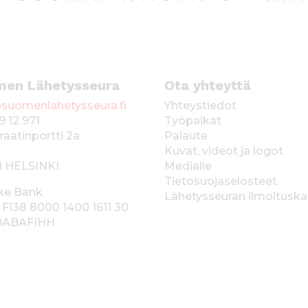
men Lähetysseura
Ota yhteyttä
suomenlahetysseura.fi
Yhteystiedot
9 12 971
Työpaikat
raatinportti 2a
Palaute
Kuvat, videot ja logot
1 HELSINKI
Medialle
Tietosuojaselosteet
ke Bank
Lähetysseuran ilmoitusk
 FI38 8000 1400 1611 30
 DABAFIHH