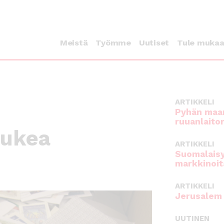
Meistä
Työmme
Uutiset
Tule muka
ARTIKKELI
Pyhän maan
ruuanlaito
tukea
ARTIKKELI
Suomalaisy
markkinoit
ARTIKKELI
Jerusalem 
UUTINEN