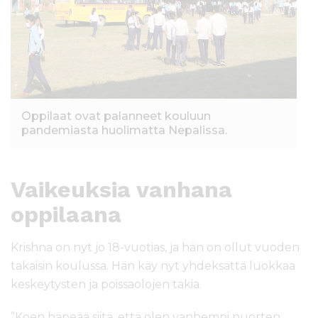
Oppilaat ovat palanneet kouluun
pandemiasta huolimatta Nepalissa.
Vaikeuksia vanhana
oppilaana
Krishna on nyt jo 18-vuotias, ja hän on ollut vuoden
takaisin koulussa. Hän käy nyt yhdeksättä luokkaa
keskeytysten ja poissaolojen takia.
”Koen häpeää siitä, että olen vanhempi nuorten