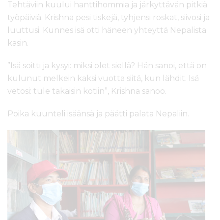
Tehtäviin kuului hanttihommia ja järkyttävän pitkiä
työpäiviä. Krishna pesi tiskejä, tyhjensi roskat, siivosi ja
luuttusi. Kunnes isä otti häneen yhteyttä Nepalista
käsin.
”Isä soitti ja kysyi: miksi olet siellä? Hän sanoi, että on
kulunut melkein kaksi vuotta siitä, kun lähdit. Isä
vetosi: tule takaisin kotiin”, Krishna sanoo.
Poika kuunteli isäänsä ja päätti palata Nepaliin.