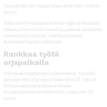
”Isoveljenikin on Intiassa, tekee siellä töitä”, Krishna
kertoo.
Poika lähti 15-vuotiaana avoimen rajan yli Nepalista
Intiaan, jonne monet nuoret suuntaavat paremman
toimeentulon perässä. Todellisuus vastaa
kuitenkaan harvoin mielikuvia.
Rankkaa työtä
orjapalkalla
Krishna sai Intiasta töitä kotiapulaisena. Työ alkoi
aamuisin kello 5 ja loppui iltaisin kello 23. Töitä oli
tehtävä seitsemänä päivänä viikossa.
Kuukausipalkka oli 6 000 Intian rupiaa, noin 70
euroa.