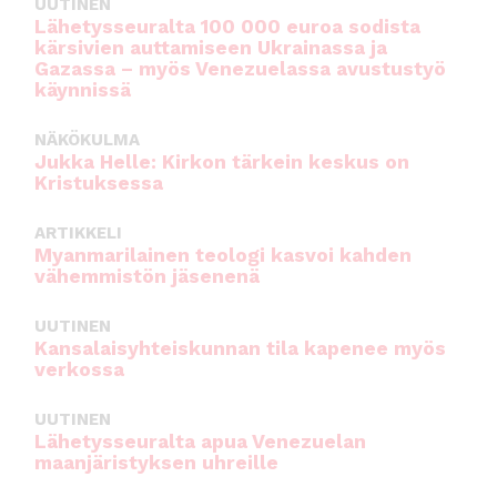
UUTINEN
Lähetysseuralta 100 000 euroa sodista
kärsivien auttamiseen Ukrainassa ja
Gazassa – myös Venezuelassa avustustyö
käynnissä
NÄKÖKULMA
Jukka Helle: Kirkon tärkein keskus on
Kristuksessa
ARTIKKELI
Myanmarilainen teologi kasvoi kahden
vähemmistön jäsenenä
UUTINEN
Kansalaisyhteiskunnan tila kapenee myös
verkossa
UUTINEN
Lähetysseuralta apua Venezuelan
maanjäristyksen uhreille