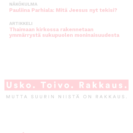
NÄKÖKULMA
Pauliina Parhiala: Mitä Jeesus nyt tekisi?
ARTIKKELI
Thaimaan kirkossa rakennetaan
ymmärrystä sukupuolen moninaisuudesta
A