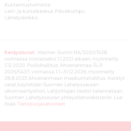
Kustannustoiminta
Leiri- ja kurssikeskus Päiväkumpu
Lähetyskirkko
T
Keräysluvat:
Manner-Suomi RA/2020/1538,
voimassa toistaiseksi 1.1.2021 alkaen, myönnetty
i
1.12.2020, Poliisihallitus. Ahvenanmaa ÅLR
e
2025/5437, voimassa 1.1.–31.12.2026, myönnetty
28.8.2025 Ahvenanmaan maakuntahallitus. Kerätyt
d
varat käytetään Suomen Lähetysseuran
ulkomaantyöhön. Lahjoittajan tiedot tallennetaan
o
Suomen Lähetysseuran yhteystietorekisteriin. Lue
t
lisää:
Tietosuojaselosteet
k
e