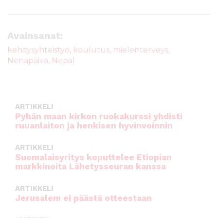
a
w
m
h
c
it
ai
a
e
te
l
ts
Avainsanat:
b
r
A
kehitysyhteistyö
,
koulutus
,
mielenterveys
,
Nenäpäivä
,
Nepal
o
p
o
p
k
ARTIKKELI
Pyhän maan kirkon ruokakurssi yhdisti
ruuanlaiton ja henkisen hyvinvoinnin
ARTIKKELI
Suomalaisyritys koputtelee Etiopian
markkinoita Lähetysseuran kanssa
ARTIKKELI
Jerusalem ei päästä otteestaan