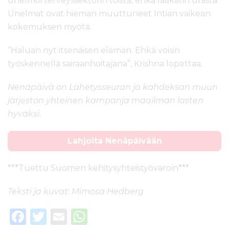
unelmoi terveyssektorin töistä, ehkä lääkärin urasta.
Unelmat ovat hieman muuttuneet Intian vaikean
kokemuksen myötä.
”Haluan nyt itsenäisen elämän. Ehkä voisin
työskennellä sairaanhoitajana”, Krishna lopettaa.
Nenäpäivä on Lähetysseuran ja kahdeksan muun
järjestön yhteinen kampanja maailman lasten
hyväksi.
Lahjoita Nenäpäivään
***Tuettu Suomen kehitysyhteistyövaroin***
Teksti ja kuvat: Mimosa Hedberg
F
T
E
W