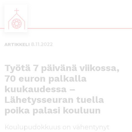
S
S
i
i
i
i
ARTIKKELI
8.11.2022
r
r
r
r
y
y
s
a
Työtä 7 päivänä viikossa,
u
l
70 euron palkalla
o
a
r
p
kuukaudessa –
a
a
a
l
Lähetysseuran tuella
n
k
poika palasi kouluun
s
k
i
i
s
i
Koulupudokkuus on vähentynyt
ä
n