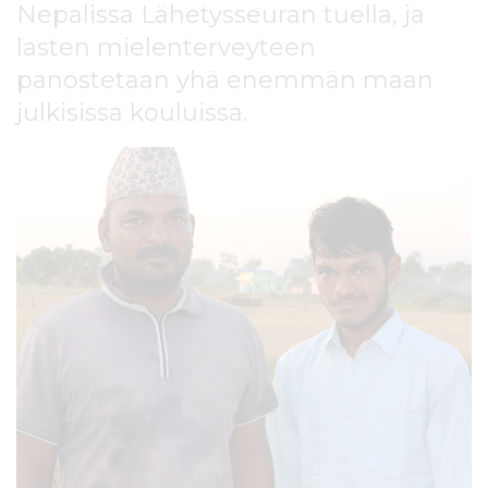
Nepalissa Lähetysseuran tuella, ja
l
t
lasten mielenterveyteen
ö
panostetaan yhä enemmän maan
ö
n
julkisissa kouluissa.