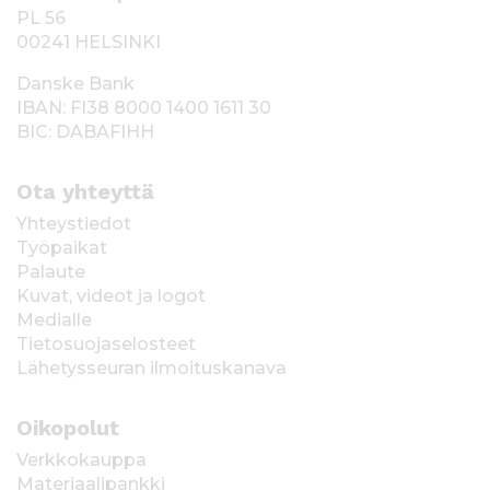
PL 56
00241 HELSINKI
Danske Bank
IBAN: FI38 8000 1400 1611 30
BIC: DABAFIHH
Ota yhteyttä
Yhteystiedot
Työpaikat
Palaute
Kuvat, videot ja logot
Medialle
Tietosuojaselosteet
Lähetysseuran ilmoituskanava
Oikopolut
Verkkokauppa
Materiaalipankki