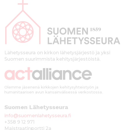
l
a
p
a
l
k
Lähetysseura on kirkon lähetysjärjestö ja yksi
Suomen suurimmista kehitysjärjestöistä.
k
i
Olemme jäsenenä kirkkojen kehitysyhteistyön ja
humanitaarisen avun kansainvälisessä verkostossa.
Suomen Lähetysseura
info@suomenlahetysseura.fi
+358 9 12 971
Maistraatinportti 2a