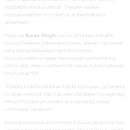
oppilaiden keskuudessa.” Tässäkin asiassa
koulukuraattori on tukenut ja kannustanut
jatkamaan.
Pojan isä
Baran Singh
kertoo, että hän itse jätti
koulun kesken viidennen luokan jälkeen. Isä tekee
töitä päiväpalkkaisissa hanttihommissa.
Koulukuraattori tapasi myös pojan vanhempia ja
jutteli siitä, miten vanhemmat voivat tukea lastensa
koulunkäyntiä.
”Poikani todella rakastaa käydä koulussa – ja hänellä
on isoja unelmia. Hän haluaisi olla lääkäri tai opettaja.
Minun huoleni on, voinko auttaa häntä näissä
unelmissa”, isä sanoo.
Krishna vahvistaa, että ennen koulun jättämistä hän