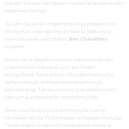
etenkin köyhien perheiden nuoria mielenterveyden
ongelmien kanssa.
”Suurin osa lasten ongelmista liittyy poissaoloihin.
On myös stressiongelmia ja matalaa itsetuntoa”,
toinen koulukuraattoreista,
Bim Chaudhary
,
kuvailee.
Monet Länsi-Nepalin nuorten mielenterveyden
ongelmista kumpuavat juuri perheiden
köyhyydestä. Taustalla on lukutaidottomuutta,
lapsiavioliittoja, rankkoja siirtolaistarinoita ja
kotiväkivaltaa. Tämä johtaa koulupudokkuuden
kasvuun ja poissaoloihin, jopa itsemurhiin.
Viime vuonna koulumielenterveyttä tuettiin
hankkeen avulla 70:ssä Nepalin julkisessa koulussa.
Tämän lisäksi 50 aiemmin hankkeessa mukana