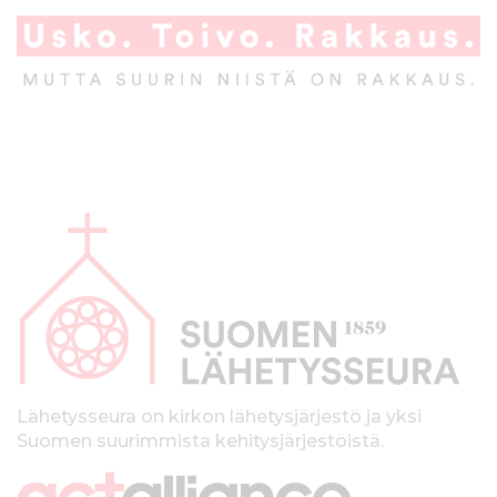
A
l
a
p
a
l
k
Lähetysseura on kirkon lähetysjärjestö ja yksi
Suomen suurimmista kehitysjärjestöistä.
k