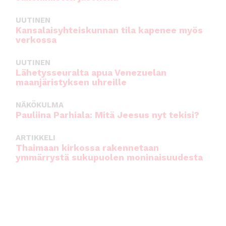
UUTINEN
Kansalaisyhteiskunnan tila kapenee myös
verkossa
UUTINEN
Lähetysseuralta apua Venezuelan
maanjäristyksen uhreille
NÄKÖKULMA
Pauliina Parhiala: Mitä Jeesus nyt tekisi?
ARTIKKELI
Thaimaan kirkossa rakennetaan
ymmärrystä sukupuolen moninaisuudesta