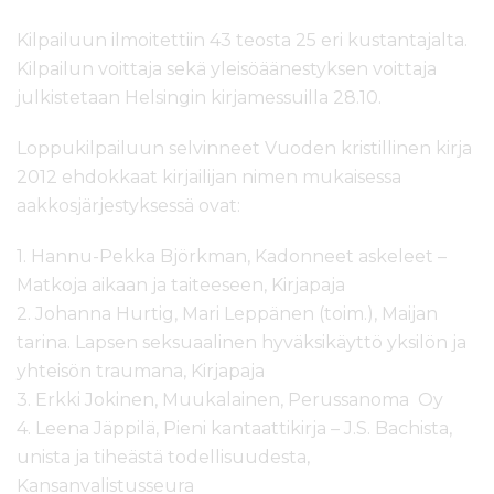
Kilpailuun ilmoitettiin 43 teosta 25 eri kustantajalta.
Kilpailun voittaja sekä yleisöäänestyksen voittaja
julkistetaan Helsingin kirjamessuilla 28.10.
Loppukilpailuun selvinneet Vuoden kristillinen kirja
2012 ehdokkaat kirjailijan nimen mukaisessa
aakkosjärjestyksessä ovat:
1. Hannu-Pekka Björkman, Kadonneet askeleet –
Matkoja aikaan ja taiteeseen, Kirjapaja
2. Johanna Hurtig, Mari Leppänen (toim.), Maijan
tarina. Lapsen seksuaalinen hyväksikäyttö yksilön ja
yhteisön traumana, Kirjapaja
3. Erkki Jokinen, Muukalainen, Perussanoma Oy
4. Leena Jäppilä, Pieni kantaattikirja – J.S. Bachista,
unista ja tiheästä todellisuudesta,
Kansanvalistusseura