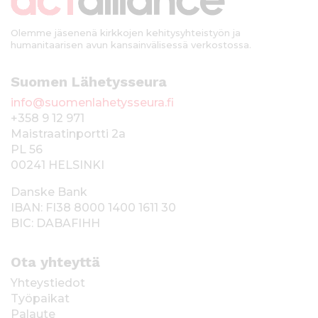
i
Olemme jäsenenä kirkkojen kehitysyhteistyön ja
humanitaarisen avun kansainvälisessä verkostossa.
Suomen Lähetysseura
info@suomenlahetysseura.fi
+358 9 12 971
Maistraatinportti 2a
PL 56
00241 HELSINKI
Danske Bank
IBAN: FI38 8000 1400 1611 30
BIC: DABAFIHH
Ota yhteyttä
Yhteystiedot
Työpaikat
Palaute