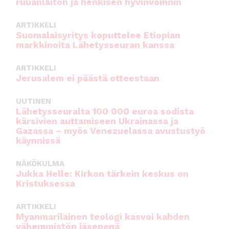
ruuanlaiton ja henkisen hyvinvoinnin
k
ARTIKKELI
Suomalaisyritys koputtelee Etiopian
markkinoita Lähetysseuran kanssa
ARTIKKELI
Jerusalem ei päästä otteestaan
UUTINEN
Lähetysseuralta 100 000 euroa sodista
kärsivien auttamiseen Ukrainassa ja
Gazassa – myös Venezuelassa avustustyö
käynnissä
NÄKÖKULMA
Jukka Helle: Kirkon tärkein keskus on
Kristuksessa
ARTIKKELI
Myanmarilainen teologi kasvoi kahden
vähemmistön jäsenenä