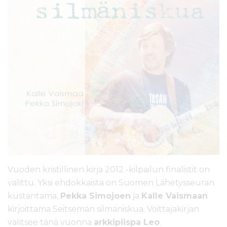
l
t
ö
ö
n
Vuoden kristillinen kirja 2012 -kilpailun finalistit on
valittu. Yksi ehdokkaista on Suomen Lähetysseuran
kustantama,
Pekka Simojoen
ja
Kalle Vaismaan
kirjoittama Seitsemän silmäniskua. Voittajakirjan
valitsee tänä vuonna
arkkipiispa Leo
.