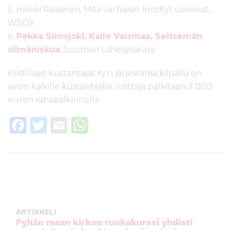
5. Heikki Räisänen, Mitä varhaiset kristityt uskoivat,
WSOY
6.
Pekka Simojoki, Kalle Vaismaa, Seitsemän
silmäniskua
, Suomen Lähetysseura
Kristilliset kustantajat ry:n järjestämä kilpailu on
avoin kaikille kustantajille, voittaja palkitaan 2 000
euron rahapalkinnolla.
F
T
E
W
a
w
m
h
c
it
ai
a
e
te
l
ts
b
r
A
o
p
ARTIKKELI
o
p
Pyhän maan kirkon ruokakurssi yhdisti