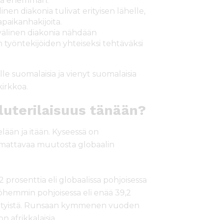
stä enemmän.
nen diakonia tulivat erityisen lähelle,
paikanhakijoita.
välinen diakonia nähdään
työntekijöiden yhteiseksi tehtäväksi
e suomalaisia ja vienyt suomalaisia
irkkoa.
luterilaisuus tänään?
elään ja itään. Kyseessä on
uomattavaa muutosta globaalin
 prosenttia eli globaalissa pohjoisessa
yöhemmin pohjoisessa eli enää 39,2
ristityistä. Runsaan kymmenen vuoden
n afrikkalaisia.