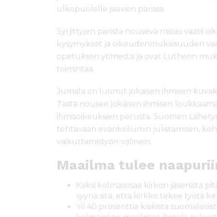
ulkopuolelle jäävien parissa.
Syrjittyjen parista nouseva missio vaatii 
kysymykset ja oikeudenmukaisuuden vaat
opetuksen ytimestä ja ovat Lutherin m
toimintaa.
Jumala on luonut jokaisen ihmisen kuvaks
Tästä nousee jokaisen ihmisen loukkaama
ihmisoikeuksien perusta. Suomen Lähetys
tehtävään evankeliumin julistamisen, keh
vaikuttamistyön välinein.
Maailma tulee naapurii
Kaksi kolmasosaa kirkon jäsenistä p
syynä sitä, että kirkko tekee työtä k
Yli 40 prosenttia kaikista suomalaisist