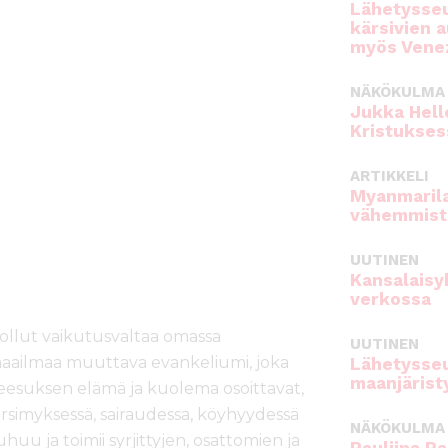
Lähetysseu
kärsivien 
myös Venez
NÄKÖKULMA
Jukka Hell
Kristukses
ARTIKKELI
Myanmarila
vähemmist
UUTINEN
Kansalaisy
verkossa
 ei ollut vaikutusvaltaa omassa
UUTINEN
 maailmaa muuttava evankeliumi, joka
Lähetysseu
maanjärist
Jeesuksen elämä ja kuolema osoittavat,
rsimyksessä, sairaudessa, köyhyydessä
NÄKÖKULMA
uu ja toimii syrjittyjen, osattomien ja