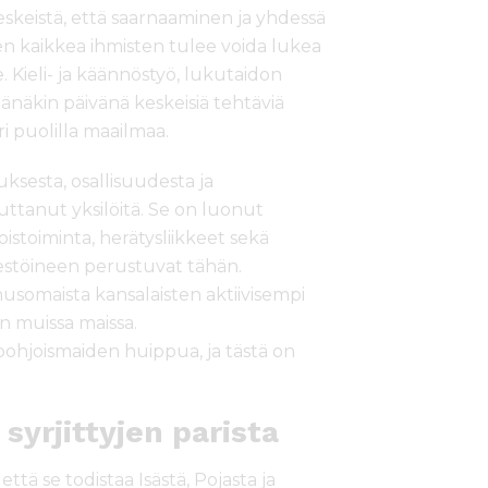
eskeistä, että saarnaaminen ja yhdessä
en kaikkea ihmisten tulee voida lukea
e. Kieli- ja käännöstyö, lukutaidon
tänäkin päivänä keskeisiä tehtäviä
 puolilla maailmaa.
esta, osallisuudesta ja
tanut yksilöitä. Se on luonut
oistoiminta, herätysliikkeet sekä
estöineen perustuvat tähän.
usomaista kansalaisten aktiivisempi
n muissa maissa.
pohjoismaiden huippua, ja tästä on
yrjittyjen parista
että se todistaa Isästä, Pojasta ja