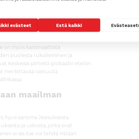
s se, että palkatuista työntekijöistä on
ntavat monenlaista vastuuta
aikki evästeet
Estä kaikki
Evästeaset
 pyhäkouluista ja rakennushankkeista.
i se elää ihmisten elinympäristössä,
 Se on myös karismaattista
iden puolesta rukoileminen ja
at keskeisiä piirteitä globaalin etelän
avat merkittävää vastuuta
Afrikassa.
maan maailman
i, hyvä sanoma Jeesuksesta.
uksesta ja uskosta, jotka ovat
nen ei siis itse voi tehdä mitään