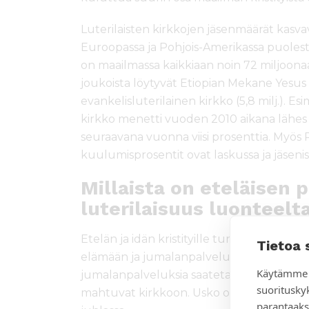
Luterilaisten kirkkojen jäsenmäärät kasvava
Euroopassa ja Pohjois-Amerikassa puolesta
on maailmassa kaikkiaan noin 72 miljoonaa
joukoista löytyvät Etiopian Mekane Yesus -k
evankelisluterilainen kirkko (5,8 milj.). E
kirkko menetti vuoden 2010 aikana lähes k
seuraavana vuonna viisi prosenttia. Myös 
kuulumisprosentit ovat laskussa ja jäsenis
Millaista on eteläisen 
luterilaisuus luonteelt
Etelän ja idän kristityille tunnusomaista o
Tietoa 
elämään ja jumalanpalveluksiin. Esimerkiks
Käytämme 
jumalanpalveluksia saatetaan järjestää use
suoritusky
mahtuvat kirkkoon. Usko on keskeinen osa
parantaaks