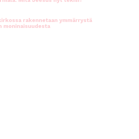
rhiala: Mitä Jeesus nyt tekisi?
kirkossa rakennetaan ymmärrystä
n moninaisuudesta