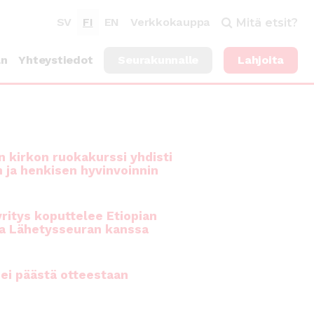
SV
FI
EN
Verkkokauppa
Mitä etsit?
an
Yhteystiedot
Seurakunnalle
Lahjoita
 kirkon ruokakurssi yhdisti
n ja henkisen hyvinvoinnin
ritys koputtelee Etiopian
a Lähetysseuran kanssa
ei päästä otteestaan