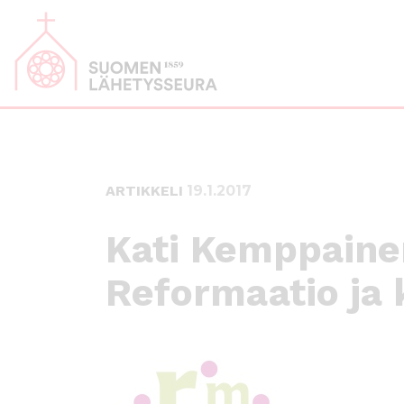
S
S
i
i
i
i
r
r
r
r
y
y
s
a
u
l
o
a
r
p
ARTIKKELI
19.1.2017
a
a
a
l
Kati Kemppaine
n
k
s
k
Reformaatio ja 
i
i
s
i
ä
n
l
t
ö