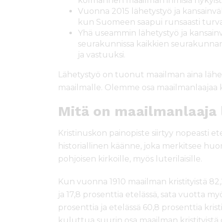
kolmannen maailman ihmisiä nykyi
Vuonna 2015 lähetystyö ja kansainväli
kun Suomeen saapui runsaasti turva
Yhä useammin lähetystyö ja kansain
seurakunnissa kaikkien seurakunnan 
ja vastuuksi.
Lähetystyö on tuonut maailman aina lähell
maailmalle. Olemme osa maailmanlaajaa k
Mitä on maailmanlaaja 
Kristinuskon painopiste siirtyy nopeasti et
historiallinen käänne, joka merkitsee h
pohjoisen kirkoille, myös luterilaisille.
Kun vuonna 1910 maailman kristityistä 82,2
ja 17,8 prosenttia etelässä, sata vuotta m
prosenttia ja etelässä 60,8 prosenttia k
kuluttua suurin osa maailman kristityistä o