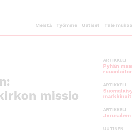
Meistä
Työmme
Uutiset
Tule muka
ARTIKKELI
Pyhän maan
ruuanlaito
n:
ARTIKKELI
Suomalaisy
kirkon missio
markkinoit
ARTIKKELI
Jerusalem 
UUTINEN