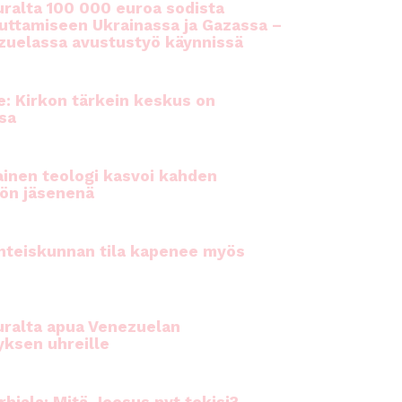
ralta 100 000 euroa sodista
auttamiseen Ukrainassa ja Gazassa –
uelassa avustustyö käynnissä
e: Kirkon tärkein keskus on
sa
inen teologi kasvoi kahden
ön jäsenenä
hteiskunnan tila kapenee myös
ralta apua Venezuelan
yksen uhreille