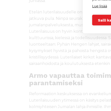
juhlassa.
Lue lisää
Etelän luterilaisuudelle on tyypillistä myö
jatkuva pula. Niinpä seurakuntalaiset ka
Salli k
jumalanpalveluksesta, musiikkielämästä,
Luterilaisuus on hyvin kontekstuaalista el
kulttuurissa, kielessä ja todellisuudessa.
luonteeltaan: Pyhän Hengen lahjat, saira
kysymykset hyvistä ja pahoista hengistä ov
kristillisyydessä. Luterilaiset kirkot kant
sairaanhoidosta ja koulutuksesta etenkin 
Armo vapauttaa toimi
parantamiseksi
Reformaation keskuksessa on evankelium
Luterilaisuuden ytimessä on käsitys pelast
kolmiyhteisen Jumalan lahja ihmisille. Ihmi