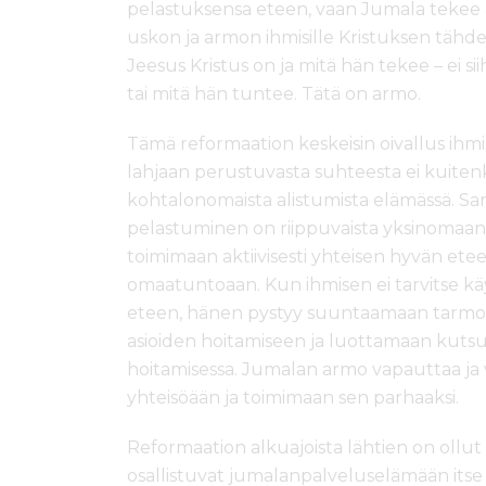
pelastuksensa eteen, vaan Jumala tekee al
uskon ja armon ihmisille Kristuksen tähd
Jeesus Kristus on ja mitä hän tekee – ei s
tai mitä hän tuntee. Tätä on armo.
Tämä reformaation keskeisin oivallus ihmi
lahjaan perustuvasta suhteesta ei kuitenka
kohtalonomaista alistumista elämässä. S
pelastuminen on riippuvaista yksinomaa
toimimaan aktiivisesti yhteisen hyvän ete
omaatuntoaan. Kun ihmisen ei tarvitse k
eteen, hänen pystyy suuntaamaan tarmon
asioiden hoitamiseen ja luottamaan ku
hoitamisessa. Jumalan armo vapauttaa j
yhteisöään ja toimimaan sen parhaaksi.
Reformaation alkuajoista lähtien on ollut
osallistuvat jumalanpalveluselämään itse 