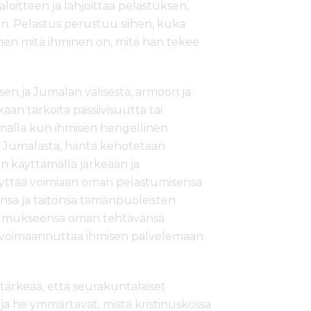
oitteen ja lahjoittaa pelastuksen,
en. Pelastus perustuu siihen, kuka
iihen mitä ihminen on, mitä hän tekee
sen ja Jumalan välisestä, armoon ja
an tarkoita passiivisuutta tai
amalla kun ihmisen hengellinen
n Jumalasta, häntä kehotetaan
en käyttämällä järkeään ja
äyttää voimiaan oman pelastumisensa
sa ja taitonsa tämänpuoleisten
tsumukseensa oman tehtävänsä
a voimaannuttaa ihmisen palvelemaan
 tärkeää, että seurakuntalaiset
ja he ymmärtävät, mistä kristinuskossa