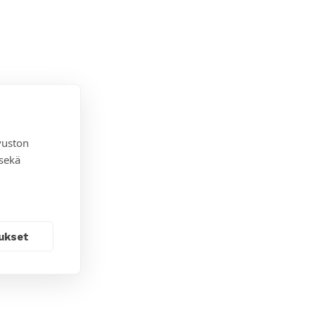
vuston
 sekä
ukset