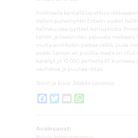
Poliittisella kentällä tapahtuu vilkkaaseen t
Valtion puhelinyhtiö Entelin uuden hallit
helmikuussa syytteet korruptiosta. Ihmis
tahtiin, ja itsekin olen paluusta mielissäni
mutta aurinkokin paistaa välillä. Uusia ma
poikki. Samoin eri puolilla maata on ollut la
kärsinyt yli 10 000 perhettä 67 kunnassa 
vauhdissa, ja puuhaa riittää.
Teksti ja kuva: Jaakko Lavonius
F
T
E
W
a
w
m
h
c
it
ai
a
e
te
l
ts
Avainsanat:
b
r
A
Bolivia
,
kehitysyhteistyö