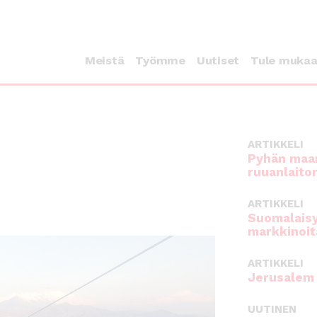
Meistä
Työmme
Uutiset
Tule muka
ARTIKKELI
Pyhän maan
ruuanlaito
ARTIKKELI
Suomalaisy
markkinoit
ARTIKKELI
Jerusalem 
UUTINEN