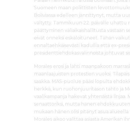
Palasin helmikuun alussa Boliviaan, josta
Suomeen maan poliittisten levottomuuksie
Boliviassa edelleen jännittynyt, mutta uus
vältytty. Tammikuun 22. päivälle uhattu
päättyminen väliaikaishallitusta vastaan s
eivät onneksi eskaloituneet. Tähän vaiku
ennaltaehkäisevästi kaduilla että ex-pre
presidenttiehdokasvalinnoista johtuvat sis
Morales erosi ja lähti maanpakoon marrask
maanlaajuisten protestien vuoksi. Tilapäi
saakka. MAS-puolue pääsi lopulta ehdokkai
herkkä, kun ruohonjuuritason tahto ja Mo
vaalikampanja hakevat yhtenäistä linjaa.
senaattoriksi, mutta hänen ehdokkuutensa
mukaan hänen olisi pitänyt asua alueella
Morales aikoo valittaa asiasta Amerikan 