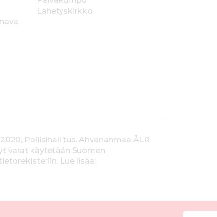
Päiväkumpu
Lähetyskirkko
anava
.2020, Poliisihallitus. Ahvenanmaa ÅLR
tyt varat käytetään Suomen
orekisteriin. Lue lisää: