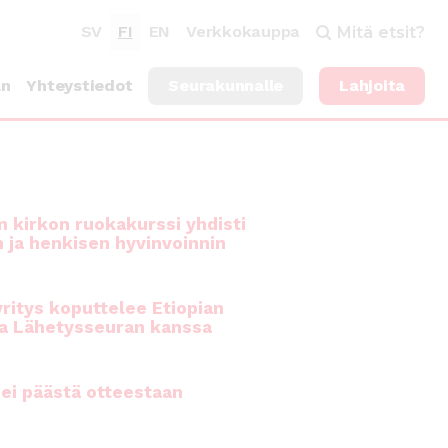
SV
FI
EN
Verkkokauppa
Mitä etsit?
an
Yhteystiedot
Seurakunnalle
Lahjoita
 kirkon ruokakurssi yhdisti
n ja henkisen hyvinvoinnin
ritys koputtelee Etiopian
a Lähetysseuran kanssa
ei päästä otteestaan