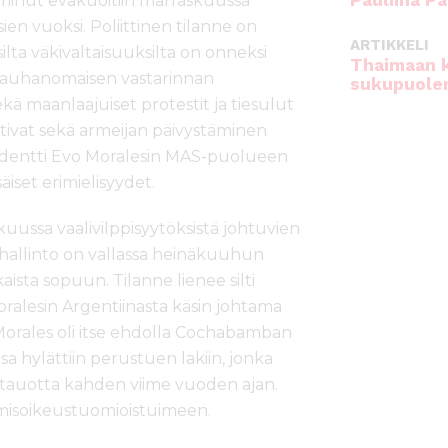
Pauliina Pa
 minut evakuoitiin marraskuussa
n vuoksi. Poliittinen tilanne on
ARTIKKELI
ilta väkivaltaisuuksilta on onneksi
Thaimaan 
 rauhanomaisen vastarinnan
sukupuole
ekä maanlaajuiset protestit ja tiesulut
ttivat sekä armeijan päivystäminen
sidentti Evo Moralesin MAS-puolueen
äiset erimielisyydet.
uussa vaalivilppisyytöksistä johtuvien
shallinto on vallassa heinäkuuhun
sta sopuun. Tilanne lienee silti
ralesin Argentiinasta käsin johtama
 Morales oli itse ehdolla Cochabamban
 hylättiin perustuen lakiin, jonka
 tauotta kahden viime vuoden ajan.
ihmisoikeustuomioistuimeen.