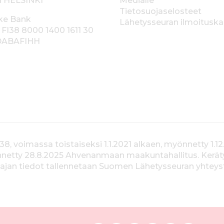
1 HELSINKI
Medialle
Tietosuojaselosteet
ke Bank
Lähetysseuran ilmoitusk
 FI38 8000 1400 1611 30
 DABAFIHH
voimassa toistaiseksi 1.1.2021 alkaen, myönnetty 1.12
yönnetty 28.8.2025 Ahvenanmaan maakuntahallitus. Kerä
jan tiedot tallennetaan Suomen Lähetysseuran yhteystiet