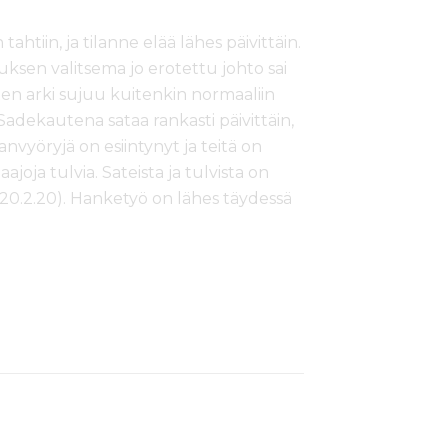
ahtiin, ja tilanne elää lähes päivittäin.
uksen valitsema jo erotettu johto sai
ten arki sujuu kuitenkin normaaliin
. Sadekautena sataa rankasti päivittäin,
anvyöryjä on esiintynyt ja teitä on
ajoja tulvia. Sateista ja tulvista on
(20.2.20). Hanketyö on lähes täydessä