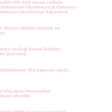
ralta 100 000 euroa sodista
auttamiseen Ukrainassa ja Gazassa –
uelassa avustustyö käynnissä
e: Kirkon tärkein keskus on
sa
inen teologi kasvoi kahden
ön jäsenenä
hteiskunnan tila kapenee myös
ralta apua Venezuelan
yksen uhreille