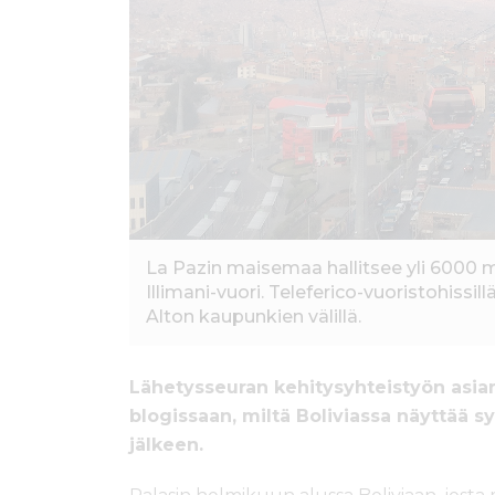
ö
n
La Pazin maisemaa hallitsee yli 6000 
Illimani-vuori. Teleferico-vuoristohissi
Alton kaupunkien välillä.
Lähetysseuran kehitysyhteistyön asian
blogissaan, miltä Boliviassa näyttää s
jälkeen.