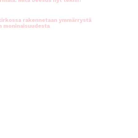
rhiala: Mitä Jeesus nyt tekisi?
kirkossa rakennetaan ymmärrystä
n moninaisuudesta