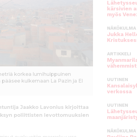
Lähetysseu
kärsivien 
myös Venez
NÄKÖKULMA
Jukka Hell
Kristukses
ARTIKKELI
Myanmarila
vähemmist
metriä korkea lumihuippuinen
UUTINEN
llä pääsee kulkemaan La Pazin ja El
Kansalaisy
verkossa
UUTINEN
tuntija Jaakko Lavonius kirjoittaa
Lähetysseu
yksyn poliittisten levottomuuksien
maanjärist
NÄKÖKULMA