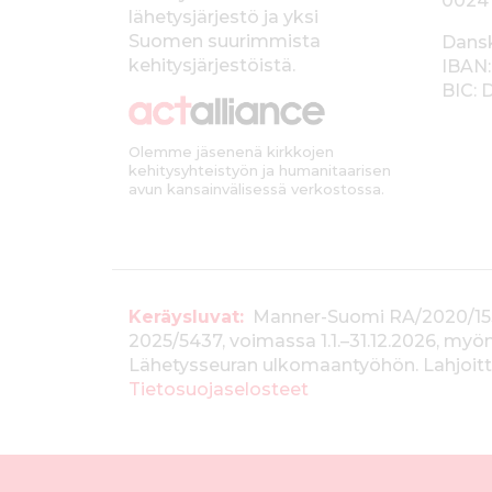
0024
lähetysjärjestö ja yksi
l
Suomen suurimmista
Dans
k
kehitysjärjestöistä.
IBAN:
BIC:
k
i
Olemme jäsenenä kirkkojen
kehitysyhteistyön ja humanitaarisen
avun kansainvälisessä verkostossa.
T
Keräysluvat:
Manner-Suomi RA/2020/1538, 
2025/5437, voimassa 1.1.–31.12.2026, m
i
Lähetysseuran ulkomaantyöhön. Lahjoitta
e
Tietosuojaselosteet
d
o