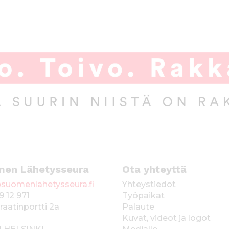
men Lähetysseura
Ota yhteyttä
suomenlahetysseura.fi
Yhteystiedot
9 12 971
Työpaikat
raatinportti 2a
Palaute
Kuvat, videot ja logot