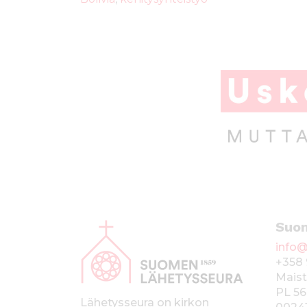
o
p
o
p
k
A
Suo
l
info@
a
+358 
p
Maist
PL 56
a
Lähetysseura on kirkon