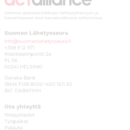
i
Olemme jäsenenä kirkkojen kehitysyhteistyön ja
humanitaarisen avun kansainvälisessä verkostossa.
Suomen Lähetysseura
info@suomenlahetysseura.fi
+358 9 12 971
Maistraatinportti 2a
PL 56
00241 HELSINKI
Danske Bank
IBAN: FI38 8000 1400 1611 30
BIC: DABAFIHH
Ota yhteyttä
Yhteystiedot
Työpaikat
Palaute