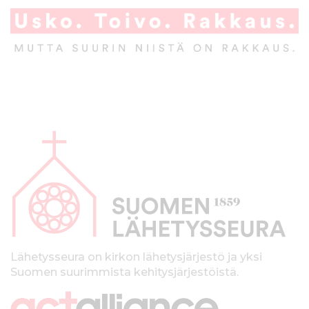
A
l
a
p
a
l
k
Lähetysseura on kirkon lähetysjärjestö ja yksi
Suomen suurimmista kehitysjärjestöistä.
k