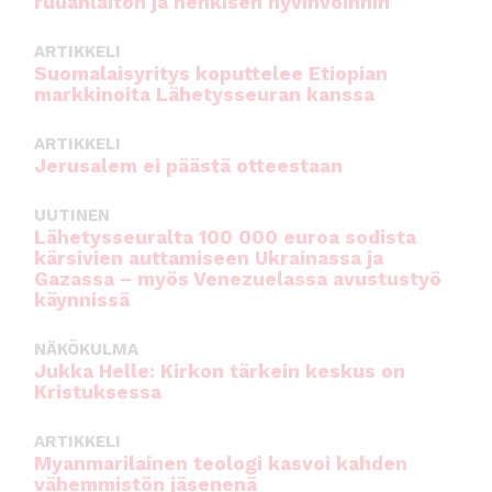
ruuanlaiton ja henkisen hyvinvoinnin
k
ARTIKKELI
Suomalaisyritys koputtelee Etiopian
markkinoita Lähetysseuran kanssa
ARTIKKELI
Jerusalem ei päästä otteestaan
UUTINEN
Lähetysseuralta 100 000 euroa sodista
kärsivien auttamiseen Ukrainassa ja
Gazassa – myös Venezuelassa avustustyö
käynnissä
NÄKÖKULMA
Jukka Helle: Kirkon tärkein keskus on
Kristuksessa
ARTIKKELI
Myanmarilainen teologi kasvoi kahden
vähemmistön jäsenenä