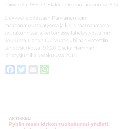
Taiwanilla 1956-73. Eläkkeelle hän jäi vuonna 1974.
Eläkkeellä ollessaan Parviainen toimi
maahanmuuttajatyössä ja kiersi saarnaamassa
seurakunnissa ja kertomassa lähetystyöstä mm.
kouluissa. Hänen 100-vuotisjuhliaan vietettiin
Lähetyskirkossa 19.6.2012 sekä Haminan
lähetysjuhlilla kesäkuussa 2012.
F
T
E
W
a
w
m
h
c
it
ai
a
e
te
l
ts
b
r
A
o
p
ARTIKKELI
o
p
Pyhän maan kirkon ruokakurssi yhdisti