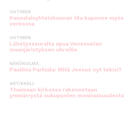
UUTINEN
Kansalaisyhteiskunnan tila kapenee myös
verkossa
UUTINEN
Lähetysseuralta apua Venezuelan
maanjäristyksen uhreille
NÄKÖKULMA
Pauliina Parhiala: Mitä Jeesus nyt tekisi?
ARTIKKELI
Thaimaan kirkossa rakennetaan
ymmärrystä sukupuolen moninaisuudesta