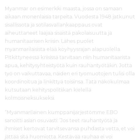
Myanmar on esimerkki maasta, jossa on samaan
aikaan monenlaisia tarpeita. Vuodesta 1948 jatkunut
sisällissota ja sotilasvallankaappaus ovat
aiheuttaneet laajaa sisäistä pakolaisuutta ja
humanitaarisen kriisin. Lähes puolet
myanmarilaisista elää köyhyysrajan alapuolella.
Pitkittyneessä kriisissä tarvitaan niin humanitaarista
apua, kehitysyhteistyötä kuin rauhantyötäkin. Jotta
työ on vaikuttavaa, näiden eri työmuotojen tulisi olla
koordinoitua ja linkittyä toisiinsa. Tätä näkökulmaa
kutsutaan kehityspolitiikan kielellä
kolmoisneksukseksi.
“Myanmarilainen kumppanijärjestömme EBO
sanoitti asian osuvasti: ’Jos teet rauhantyötä ja
ihmiset kertovat tarvitsevansa puhdasta vettä, et voi
jättää sitä huomiotta. Kestävää rauhaa ei voi