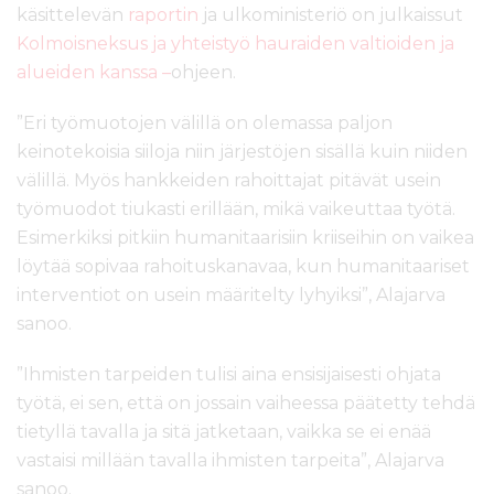
käsittelevän
raportin
ja ulkoministeriö on julkaissut
Kolmoisneksus ja yhteistyö hauraiden valtioiden ja
alueiden kanssa –
ohjeen.
”Eri työmuotojen välillä on olemassa paljon
keinotekoisia siiloja niin järjestöjen sisällä kuin niiden
välillä. Myös hankkeiden rahoittajat pitävät usein
työmuodot tiukasti erillään, mikä vaikeuttaa työtä.
Esimerkiksi pitkiin humanitaarisiin kriiseihin on vaikea
löytää sopivaa rahoituskanavaa, kun humanitaariset
interventiot on usein määritelty lyhyiksi”, Alajarva
sanoo.
”Ihmisten tarpeiden tulisi aina ensisijaisesti ohjata
työtä, ei sen, että on jossain vaiheessa päätetty tehdä
tietyllä tavalla ja sitä jatketaan, vaikka se ei enää
vastaisi millään tavalla ihmisten tarpeita”, Alajarva
sanoo.