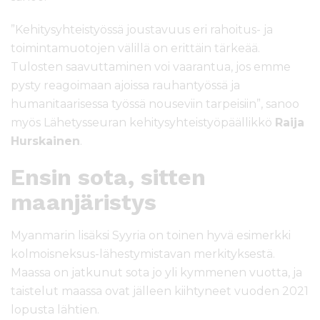
”Kehitysyhteistyössä joustavuus eri rahoitus- ja
toimintamuotojen välillä on erittäin tärkeää.
Tulosten saavuttaminen voi vaarantua, jos emme
pysty reagoimaan ajoissa rauhantyössä ja
humanitaarisessa työssä nouseviin tarpeisiin”, sanoo
myös Lähetysseuran kehitysyhteistyöpäällikkö
Raija
Hurskainen
.
Ensin sota, sitten
maanjäristys
Myanmarin lisäksi Syyria on toinen hyvä esimerkki
kolmoisneksus-lähestymistavan merkityksestä.
Maassa on jatkunut sota jo yli kymmenen vuotta, ja
taistelut maassa ovat jälleen kiihtyneet vuoden 2021
lopusta lähtien.