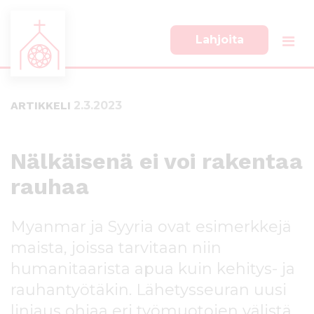
Lahjoita
S
S
i
i
i
i
ARTIKKELI
2.3.2023
r
r
r
r
y
y
s
a
Nälkäisenä ei voi rakentaa
u
l
rauhaa
o
a
r
p
a
a
Myanmar ja Syyria ovat esimerkkejä
a
l
n
k
maista, joissa tarvitaan niin
s
k
humanitaarista apua kuin kehitys- ja
i
i
rauhantyötäkin. Lähetysseuran uusi
s
i
ä
n
linjaus ohjaa eri työmuotojen välistä