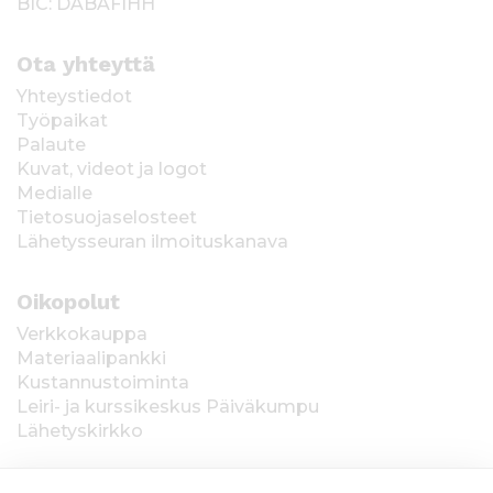
BIC: DABAFIHH
Ota yhteyttä
Yhteystiedot
Työpaikat
Palaute
Kuvat, videot ja logot
Medialle
Tietosuojaselosteet
Lähetysseuran ilmoituskanava
Oikopolut
Verkkokauppa
Materiaalipankki
Kustannustoiminta
Leiri- ja kurssikeskus Päiväkumpu
Lähetyskirkko