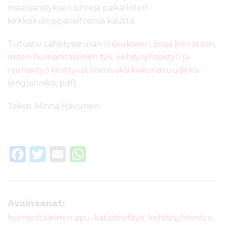
maanjäristyksen uhreja paikallisten
kirkkokumppaneittensa kautta.
Tutustu Lähetysseuran
linjaukseen, jossa kerrotaan,
miten humanitäärinen työ, kehitysyhteistyö ja
rauhantyö limittyvät toimivaksi kokonaisuudeksi
(englanniksi, pdf).
Teksti: Minna Havunen
F
T
E
W
a
w
m
h
c
it
ai
a
e
te
l
ts
Avainsanat:
b
r
A
humanitaarinen apu
,
katastrofityö
,
kehitysyhteistyö
,