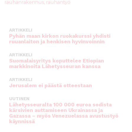
rauhanrakennus
,
rauhantyö
o
p
o
p
k
ARTIKKELI
Pyhän maan kirkon ruokakurssi yhdisti
ruuanlaiton ja henkisen hyvinvoinnin
ARTIKKELI
Suomalaisyritys koputtelee Etiopian
markkinoita Lähetysseuran kanssa
ARTIKKELI
Jerusalem ei päästä otteestaan
UUTINEN
Lähetysseuralta 100 000 euroa sodista
kärsivien auttamiseen Ukrainassa ja
Gazassa – myös Venezuelassa avustustyö
käynnissä