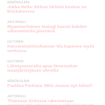
NÄKÖKULMA
Jukka Helle: Kirkon tärkein keskus on
Kristuksessa
ARTIKKELI
Myanmarilainen teologi kasvoi kahden
vähemmistön jäsenenä
UUTINEN
Kansalaisyhteiskunnan tila kapenee myös
verkossa
UUTINEN
Lähetysseuralta apua Venezuelan
maanjäristyksen uhreille
NÄKÖKULMA
Pauliina Parhiala: Mitä Jeesus nyt tekisi?
ARTIKKELI
Thaimaan kirkossa rakennetaan