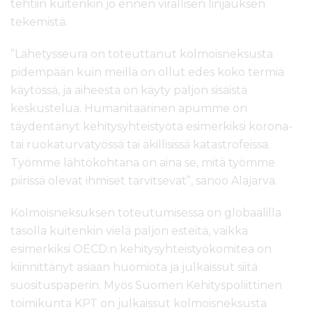
tehtiin kuitenkin jo ennen virallisen linjauksen
tekemistä.
”Lähetysseura on toteuttanut kolmoisneksusta
pidempään kuin meillä on ollut edes koko termiä
käytössä, ja aiheesta on käyty paljon sisäistä
keskustelua. Humanitaarinen apumme on
täydentänyt kehitysyhteistyötä esimerkiksi korona-
tai ruokaturvatyössä tai äkillisissä katastrofeissa.
Työmme lähtökohtana on aina se, mitä työmme
piirissä olevat ihmiset tarvitsevat”, sanoo Alajarva.
Kolmoisneksuksen toteutumisessa on globaalilla
tasolla kuitenkin vielä paljon esteitä, vaikka
esimerkiksi OECD:n kehitysyhteistyökomitea on
kiinnittänyt asiaan huomiota ja julkaissut siitä
suosituspaperin. Myös Suomen Kehityspoliittinen
toimikunta KPT on julkaissut kolmoisneksusta