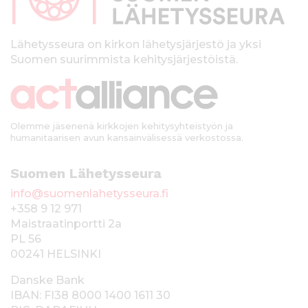
a
l
k
Lähetysseura on kirkon lähetysjärjestö ja yksi
Suomen suurimmista kehitysjärjestöistä.
k
i
Olemme jäsenenä kirkkojen kehitysyhteistyön ja
humanitaarisen avun kansainvälisessä verkostossa.
Suomen Lähetysseura
info@suomenlahetysseura.fi
+358 9 12 971
Maistraatinportti 2a
PL 56
00241 HELSINKI
Danske Bank
IBAN: FI38 8000 1400 1611 30