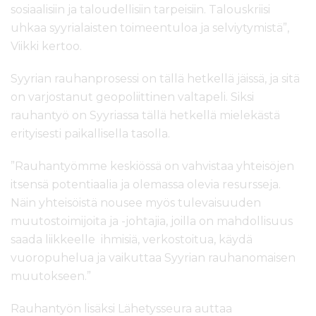
sosiaalisiin ja taloudellisiin tarpeisiin. Talouskriisi
uhkaa syyrialaisten toimeentuloa ja selviytymistä”,
Viikki kertoo.
Syyrian rauhanprosessi on tällä hetkellä jäissä, ja sitä
on varjostanut geopoliittinen valtapeli. Siksi
rauhantyö on Syyriassa tällä hetkellä mielekästä
erityisesti paikallisella tasolla.
”Rauhantyömme keskiössä on vahvistaa yhteisöjen
itsensä potentiaalia ja olemassa olevia resursseja.
Näin yhteisöistä nousee myös tulevaisuuden
muutostoimijoita ja -johtajia, joilla on mahdollisuus
saada liikkeelle ihmisiä, verkostoitua, käydä
vuoropuhelua ja vaikuttaa Syyrian rauhanomaisen
muutokseen.”
Rauhantyön lisäksi Lähetysseura auttaa