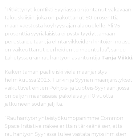
”Pitkittynyt konflikti Syyriassa on johtanut vakavaan
talouskriisiin, joka on pakottanut 90 prosenttia
maan väestöstä köyhyysrajan alapuolelle. Yli 75
prosenttia syyrialaisista ei pysty tyydyttämään
perustarpeitaan, ja elintarvikkeiden hintojen nousu
on vaikeuttanut perheiden toimeentuloa”, sanoo
Lähetysseuran rauhantyön asiantuntija
Tanja Viikki.
Kaiken tämän päälle iski vielä maanjäristys
helmikuussa 2023. Turkin ja Syyrian maanjäristykset
vaikuttivat eniten Pohjois- ja Luoteis-Syyriaan, jossa
on paljon maansisäisiä pakolaisia yli 10 vuotta
jatkuneen sodan jäljiltä.
”Rauhantyön yhteistyökumppanimme Common
Space Initiative näkee erittäin tärkeänä sen, että
rauhantyön Syyriassa tulee vastata myös ihmisten