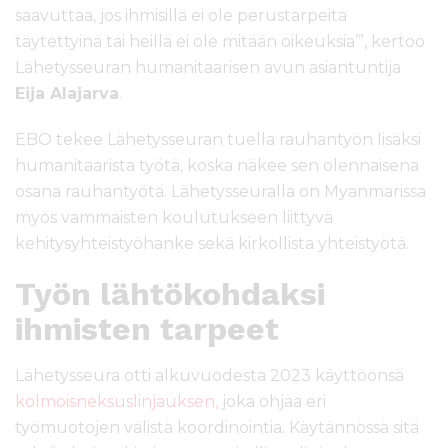
saavuttaa, jos ihmisillä ei ole perustarpeita
täytettyinä tai heillä ei ole mitään oikeuksia’”, kertoo
Lähetysseuran humanitaarisen avun asiantuntija
Eija Alajarva
.
EBO tekee Lähetysseuran tuella rauhantyön lisäksi
humanitaarista työtä, koska näkee sen olennaisena
osana rauhantyötä. Lähetysseuralla on Myanmarissa
myös vammaisten koulutukseen liittyvä
kehitysyhteistyöhanke sekä kirkollista yhteistyötä.
Työn lähtökohdaksi
ihmisten tarpeet
Lähetysseura otti alkuvuodesta 2023 käyttöönsä
kolmoisneksuslinjauksen,
joka ohjaa eri
työmuotojen välistä koordinointia. Käytännössä sitä