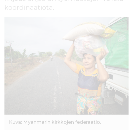
l
koordinaatiota.
t
ö
ö
n
Kuva: Myanmarin kirkkojen federaatio.