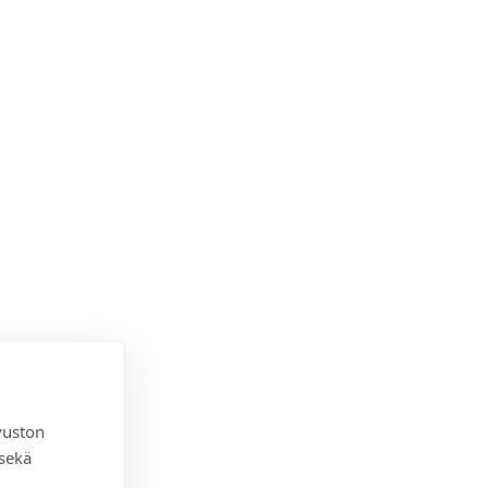
vuston
 sekä