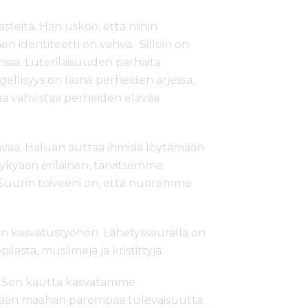
steita. Hän uskoo, että niihin
n identiteetti on vahva. Silloin on
sa. Luterilaisuuden parhaita
ellisyys on läsnä perheiden arjessa,
uaa vahvistaa perheiden elävää
ahvaa. Haluan auttaa ihmisiä löytämään
ykyään erilainen, tarvitsemme
uurin toiveeni on, että nuoremme
on kasvatustyöhön. Lähetysseuralla on
asta, muslimeja ja kristittyjä.
ä. Sen kautta kasvatamme
yhään maahan parempaa tulevaisuutta.