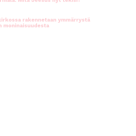
rhiala: Mitä Jeesus nyt tekisi?
kirkossa rakennetaan ymmärrystä
n moninaisuudesta