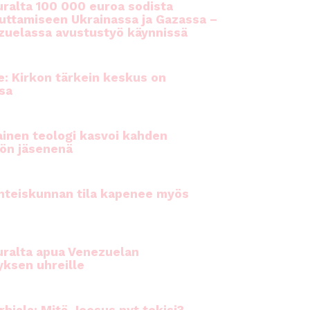
ralta 100 000 euroa sodista
auttamiseen Ukrainassa ja Gazassa –
uelassa avustustyö käynnissä
e: Kirkon tärkein keskus on
sa
inen teologi kasvoi kahden
ön jäsenenä
hteiskunnan tila kapenee myös
ralta apua Venezuelan
yksen uhreille