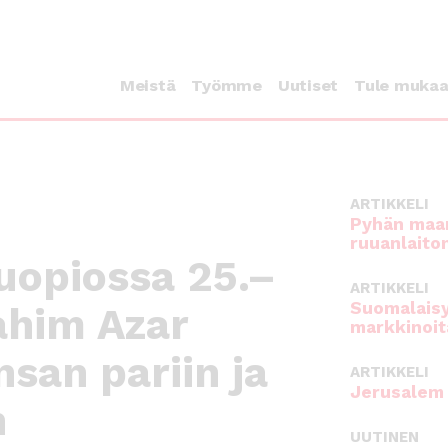
Meistä
Työmme
Uutiset
Tule muka
ARTIKKELI
Pyhän maan
ruuanlaito
uopiossa 25.–
ARTIKKELI
Suomalaisy
rahim Azar
markkinoit
san pariin ja
ARTIKKELI
Jerusalem 
n
UUTINEN