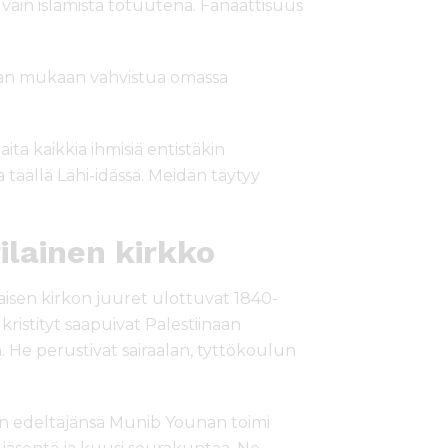
s vain islamista totuutena. Fanaattisuus
ispan mukaan vahvistua omassa
ita kaikkia ihmisiä entistäkin
täällä Lähi-idässä. Meidän täytyy
ilainen kirkko
aisen kirkon juuret ulottuvat 1840-
t kristityt saapuivat Palestiinaan
 He perustivat sairaalan, tyttökoulun
nen edeltäjänsä Munib Younan toimi