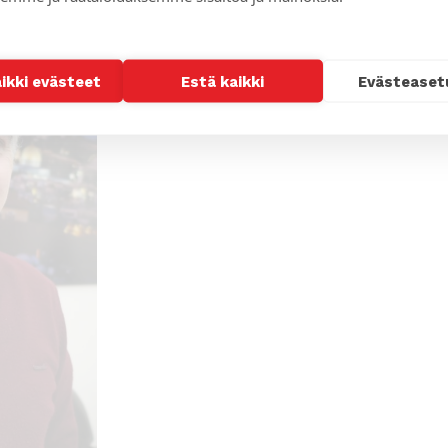
aikki evästeet
Estä kaikki
Evästeaset