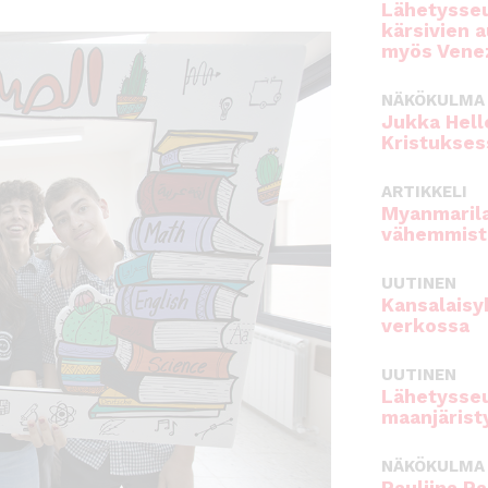
Lähetysseu
kärsivien 
myös Venez
NÄKÖKULMA
Jukka Hell
Kristukses
ARTIKKELI
Myanmarila
vähemmist
UUTINEN
Kansalaisy
verkossa
UUTINEN
Lähetysseu
maanjärist
NÄKÖKULMA