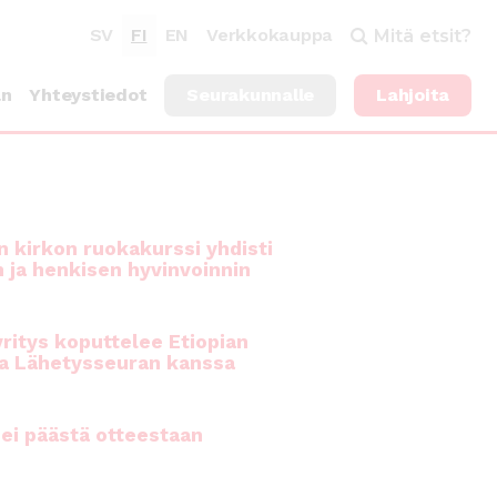
SV
FI
EN
Verkkokauppa
Mitä etsit?
an
Yhteystiedot
Seurakunnalle
Lahjoita
 kirkon ruokakurssi yhdisti
n ja henkisen hyvinvoinnin
ritys koputtelee Etiopian
a Lähetysseuran kanssa
ei päästä otteestaan