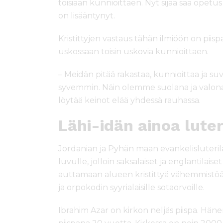
toisiaan kunnioittaen. Nyt sijaa saa opetu
on lisääntynyt.
Kristittyjen vastaus tähän ilmiöön on pi
uskossaan toisin uskovia kunnioittaen.
– Meidän pitää rakastaa, kunnioittaa ja suva
syvemmin. Näin olemme suolana ja valona 
löytää keinot elää yhdessä rauhassa.
Lähi-idän ainoa luter
Jordanian ja Pyhän maan evankelisluteril
luvulle, jolloin saksalaiset ja englantilaise
auttamaan alueen kristittyä vähemmistöä.
ja orpokodin syyrialaisille sotaorvoille.
Ibrahim Azar on kirkon neljäs piispa. Hä