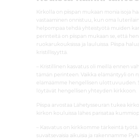
Kirkolla on piispan mukaan monia isoja haa
vastaaminen onnistuu, kun oma luterilaine
helpompaa tehdä yhteistyötä muiden kans
perinteitä on piispan mukaan se, että heng
ruokarukouksissa ja lauluissa. Piispa hal
kristillisyyttä.
– Kristillinen kasvatus oli meillä ennen v
tämän perinteen. Vaikka elämäntyyli on n
elämäämme hengellisen ulottuvuuden. S
löytävät hengellisen yhteyden kirkkoon.
Piispa arvostaa Lähetysseuran tukea kirk
kirkon kouluissa lähes parisataa kummioppil
– Kasvatus on kirkkomme tärkeintä työt
suvaitsevaisia aikuisia ja rakennamme P