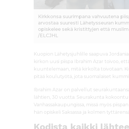
Kirkkonsa suurimpana vahvuutena piis
arvostaa suuresti Lähetysseuran kummit
opiskelee sekä kristittyjen että musli
/ELCJHL
Kuopion Lähetysjuhlille saapuva Jordania
kirkon uusi piispa Ibrahim Azar toivoo, et
kuuntelemaan, mitä kirkolta toivotaan. K
pitää koulutyötä, jota suomalaiset kummi
Ibrahim Azar on palvellut seurakuntaansa
lähtien, 30 vuotta. Seurakunta kokoontuu
Vanhassakaupungissa, missä myös piispan to
hän opiskeli Saksassa ja kolmen tyttären
Kodista kaikki lähte