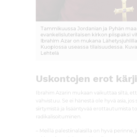
Tammikuussa Jordanian ja Pyhän maa
evankelisluterilaisen kirkon piispaksi vi
Ibrahim Azar on mukana Lähetysjuhlill
Kuopiossa useassa tilaisuudessa. Kuva
Lehtelä
Uskontojen erot kärj
Ibrahim Azarin mukaan vaikuttaa siltä, e
vahvistuu. Se ei hänestä ole hyvä asia, jos
siirtymistä ja lisääntyvää erottautumista t
radikalisoituminen.
– Meillä palestiinalaisilla on hyvä perinne, 