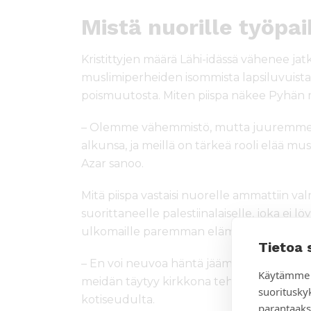
Mistä nuorille työpa
Kristittyjen määrä Lähi-idässä vähenee jatk
muslimiperheiden isommista lapsiluvuista,
poismuutosta. Miten piispa näkee Pyhän 
– Olemme vähemmistö, mutta juuremme ova
alkunsa, ja meillä on tärkeä rooli elää mus
Azar sanoo.
Mitä piispa vastaisi nuorelle ammattiin va
suorittaneelle palestiinalaiselle, joka ei 
ulkomaille paremman elämän toivossa?
Tietoa 
– En voi neuvoa häntä jäämään, koska en v
Käytämme 
meidän täytyy kirkkona tehdä enemmän, jo
suoritusky
kotiseudulta.
parantaaks