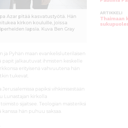
Pauliina Pa
ARTIKKELI
pa Azar pitää kasvatustyötä. Hän
Thaimaan 
ukea kirkon kouluille, joissa
sukupuole
miperheiden lapsia. Kuva Ben Gray
n ja Pyhän maan evankelisluterilaisen
tä papit jalkautuvat ihmisten keskelle
irkkonsa erityisenä vahvuutena hän
tkin tukevat.
 Jerusalemissa papiksi vihkimisestään
 Lunastajan kirkolla
imisto sijaitsee. Teologian maisteriksi
sä kanssa hän puhuu saksaa.
e