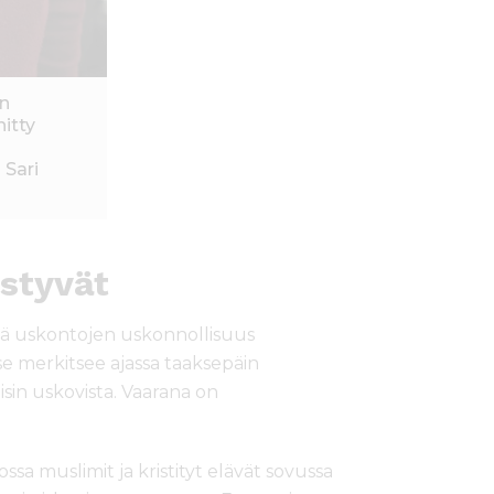
n
hitty
a
 Sari
istyvät
ttä uskontojen uskonnollisuus
 se merkitsee ajassa taaksepäin
oisin uskovista. Vaarana on
jossa muslimit ja kristityt elävät sovussa