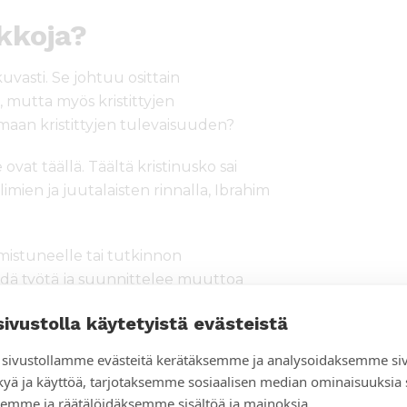
ikkoja?
uvasti. Se johtuu osittain
 mutta myös kristittyjen
maan kristittyjen tulevaisuuden?
t täällä. Täältä kristinusko sai
limien ja juutalaisten rinnalla, Ibrahim
lmistuneelle tai tutkinnon
löydä työtä ja suunnittelee muuttoa
sivustolla käytetyistä evästeistä
oi tarjota hänelle työtä. Mutta
sivustollamme evästeitä kerätäksemme ja analysoidaksemme si
tta nuorille löytyisi työpaikka
kyä ja käyttöä, tarjotaksemme sosiaalisen median ominaisuuksia
emme ja räätälöidäksemme sisältöä ja mainoksia.