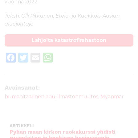
vuonna 2022.
Teksti: Olli Pitkänen, Etelä- ja Kaakkois-Aasian
aluejohtaja
Lahjoita katastrofirahastoon
F
T
E
W
a
w
m
h
c
it
ai
a
e
te
l
ts
Avainsanat:
b
r
A
humanitaarinen apu
,
ilmastonmuutos
,
Myanmar
o
p
o
p
k
ARTIKKELI
Pyhän maan kirkon ruokakurssi yhdisti
ruuanlaiton ja henkisen hyvinvoinnin