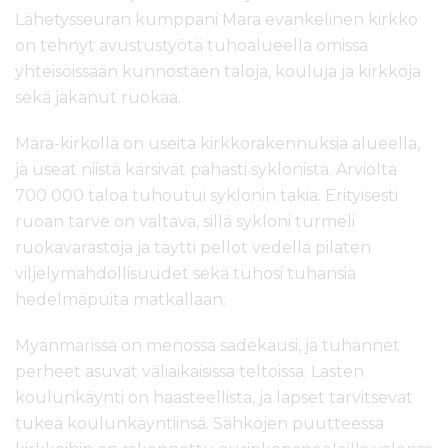
Lähetysseuran kumppani Mara evankelinen kirkko
on tehnyt avustustyötä tuhoalueella omissa
yhteisöissään kunnostaen taloja, kouluja ja kirkkoja
sekä jakanut ruokaa.
Mara-kirkolla on useita kirkkorakennuksia alueella,
ja useat niistä kärsivät pahasti syklonista. Arviolta
700 000 taloa tuhoutui syklonin takia. Erityisesti
ruoan tarve on valtava, sillä sykloni turmeli
ruokavarastoja ja täytti pellot vedellä pilaten
viljelymahdollisuudet sekä tuhosi tuhansia
hedelmäpuita matkallaan.
Myanmarissa on menossa sadekausi, ja tuhannet
perheet asuvat väliaikaisissa teltoissa. Lasten
koulunkäynti on haasteellista, ja lapset tarvitsevat
tukea koulunkäyntiinsä. Sähköjen puutteessa