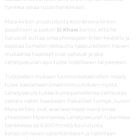
hankkia rahaa ruoanhankintaan.
Mara-kirkon avustustyötä koordinoiva kirkon
pääsihteeri ja pastori
Si Khaw
kertoo, että he
haluavat auttaa omia yhteisöjään kriisin keskellä ja
osoittaa Jumalan rakkautta naapureilleen. Hänen
mukaansa haasteet ovat valtavat ja siksi
Lähetysseuran apu tulee todelliseen tarpeeseen.
Tutkijoiden mukaan luonnonkatastrofien määrä
tulee kasvamaan ilmastonmuutoksen myötä.
Lähetysseura tukee kumppaneidensa valmiuksia
vastata näihin haasteisiin. Paikalliset toimijat, kuten
Mara-kirkko, ovat avainasemassa osana omaa
yhteisöään Myanmarissa. Lähetysseuran tukemissa
hankkeissa sai 6 500 ihmistä koulutusta
katastrofiriskien vähentämiseen ja hallintaan