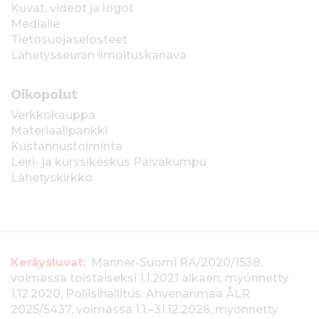
Kuvat, videot ja logot
Medialle
Tietosuojaselosteet
Lähetysseuran ilmoituskanava
Oikopolut
Verkkokauppa
Materiaalipankki
Kustannustoiminta
Leiri- ja kurssikeskus Päiväkumpu
Lähetyskirkko
T
Keräysluvat:
Manner-Suomi RA/2020/1538,
voimassa toistaiseksi 1.1.2021 alkaen, myönnetty
i
1.12.2020, Poliisihallitus. Ahvenanmaa ÅLR
e
2025/5437, voimassa 1.1.–31.12.2026, myönnetty