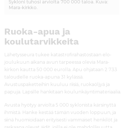
Sykloni tuhosi arviolta 700 000 taloa. Kuva:
Mara-kirkko.
Ruoka-apua ja
koulutarvikkeita
Lähetysseura tukee katastrofirahastostaan elo-
joulukuun aikana avun tarpeessa olevia Mara-
kirkon kautta 50 000 eurolla. Apu ohjataan 2 733
taloudelle ruoka-apuna 31 kylässä.
Avustuspaketteihin kuuluu riisiä, ruokaöljyä ja
papuja. Lapsille hankitaan koulunkäyntimateriaalia.
Avusta hyötyy arviolta 5 000 syklonista kärsinyttä
ihmistä. Hanke kestää tämän vuoden loppuun, ja
siinä huomioidaan erityisesti vammaiset henkilöt ja
raskaana olevat äidit, joilla ei ole mahdollisuutta