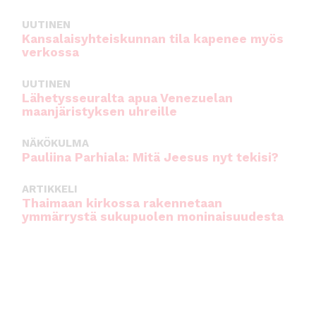
UUTINEN
Kansalaisyhteiskunnan tila kapenee myös
verkossa
UUTINEN
Lähetysseuralta apua Venezuelan
maanjäristyksen uhreille
NÄKÖKULMA
Pauliina Parhiala: Mitä Jeesus nyt tekisi?
ARTIKKELI
Thaimaan kirkossa rakennetaan
ymmärrystä sukupuolen moninaisuudesta