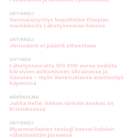
ARTIKKELI
Suomalaisyritys koputtelee Etiopian
markkinoita Lähetysseuran kanssa
ARTIKKELI
Jerusalem ei päästä otteestaan
UUTINEN
Lähetysseuralta 100 000 euroa sodista
kärsivien auttamiseen Ukrainassa ja
Gazassa – myös Venezuelassa avustustyö
käynnissä
NÄKÖKULMA
Jukka Helle: Kirkon tärkein keskus on
Kristuksessa
ARTIKKELI
Myanmarilainen teologi kasvoi kahden
vähemmistön jäsenenä