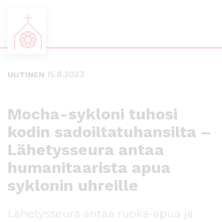
S
S
i
i
i
i
UUTINEN
15.8.2023
r
r
r
r
y
y
s
a
Mocha-sykloni tuhosi
u
l
kodin sadoiltatuhansilta –
o
a
r
p
Lähetysseura antaa
a
a
a
l
humanitaarista apua
n
k
syklonin uhreille
s
k
i
i
s
i
Lähetysseura antaa ruoka-apua ja
ä
n