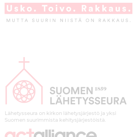
A
l
a
p
a
l
k
Lähetysseura on kirkon lähetysjärjestö ja yksi
Suomen suurimmista kehitysjärjestöistä.
k