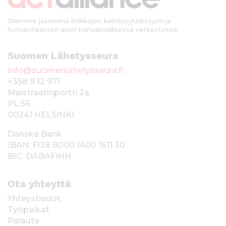
i
Olemme jäsenenä kirkkojen kehitysyhteistyön ja
humanitaarisen avun kansainvälisessä verkostossa.
Suomen Lähetysseura
info@suomenlahetysseura.fi
+358 9 12 971
Maistraatinportti 2a
PL 56
00241 HELSINKI
Danske Bank
IBAN: FI38 8000 1400 1611 30
BIC: DABAFIHH
Ota yhteyttä
Yhteystiedot
Työpaikat
Palaute