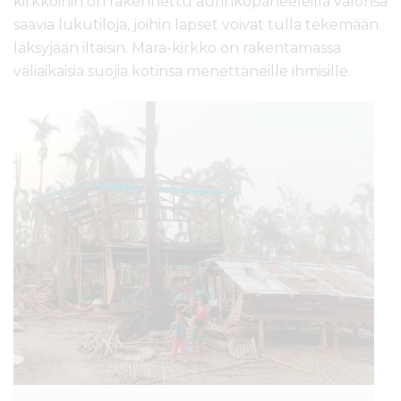
kirkkoihin on rakennettu aurinkopaneeleilla valonsa
saavia lukutiloja, joihin lapset voivat tulla tekemään
läksyjään iltaisin. Mara-kirkko on rakentamassa
väliaikaisia suojia kotinsa menettäneille ihmisille.