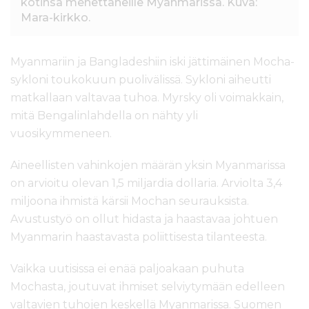
kotinsa menettäneille Myanmarissa. Kuva:
Mara-kirkko.
Myanmariin ja Bangladeshiin iski jättimäinen Mocha-
sykloni toukokuun puolivälissä. Sykloni aiheutti
matkallaan valtavaa tuhoa. Myrsky oli voimakkain,
mitä Bengalinlahdella on nähty yli
vuosikymmeneen.
Aineellisten vahinkojen määrän yksin Myanmarissa
on arvioitu olevan 1,5 miljardia dollaria. Arviolta 3,4
miljoona ihmistä kärsii Mochan seurauksista.
Avustustyö on ollut hidasta ja haastavaa johtuen
Myanmarin haastavasta poliittisesta tilanteesta.
Vaikka uutisissa ei enää paljoakaan puhuta
Mochasta, joutuvat ihmiset selviytymään edelleen
valtavien tuhojen keskellä Myanmarissa. Suomen