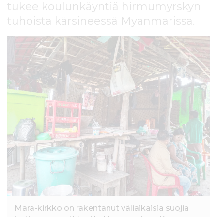
tukee koulunkäyntiä hirmumyrskyn
l
t
tuhoista kärsineessä Myanmarissa.
ö
ö
n
Mara-kirkko on rakentanut väliaikaisia suojia