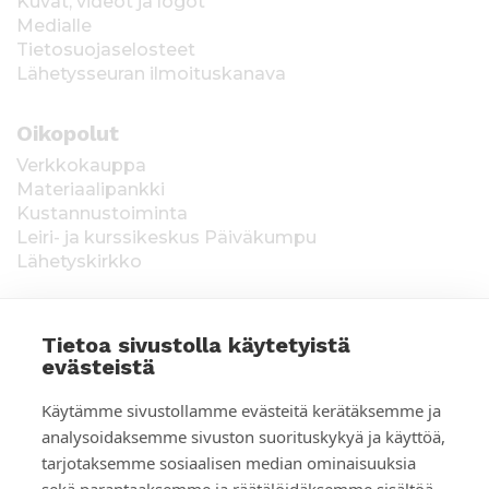
Kuvat, videot ja logot
Medialle
Tietosuojaselosteet
Lähetysseuran ilmoituskanava
Oikopolut
Verkkokauppa
Materiaalipankki
Kustannustoiminta
Leiri- ja kurssikeskus Päiväkumpu
Lähetyskirkko
Tietoa sivustolla käytetyistä
evästeistä
T
Keräysluvat:
Manner-Suomi RA/2020/1538,
Käytämme sivustollamme evästeitä kerätäksemme ja
voimassa toistaiseksi 1.1.2021 alkaen, myönnetty
i
analysoidaksemme sivuston suorituskykyä ja käyttöä,
1.12.2020, Poliisihallitus. Ahvenanmaa ÅLR
tarjotaksemme sosiaalisen median ominaisuuksia
e
2025/5437, voimassa 1.1.–31.12.2026, myönnetty
28.8.2025 Ahvenanmaan maakuntahallitus. Kerätyt