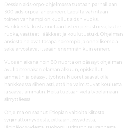
Dessien aids-orpo-ohjelmassa tuetaan parhaillaan
300 aids-orpoa läheisineen. Lapsilta vähintään
toinen vanhempi on kuollut aidsin vuoksi.
Hankkeella kustannetaan lasten perusturva, kuten
ruoka, vaatteet, lääkkeet ja koulutustuki. Ohjelman
ansiosta he ovat tasapainoisempia ja onnellisempia
sekä arvostavat itseään enemmän kuin ennen.
Vuosien aikana noin 80 nuorta on päässyt ohjelman
avulla itsenäisen elämän alkuun, opiskellut
ammatin ja päässyt työhön. Nuoret saavat olla
hankkeessa siihen asti, että he valmistuvat koulusta
ja saavat ammatin. Heitä tuetaan vielä työelämään
siirryttäessä.
Ohjelma on saanut Etiopian valtiolta kiitosta
syrjimättömyydestä, pitkäjänteisyydestä,
läpinäkyvyydestä, ruohonjuuritason seurannasta