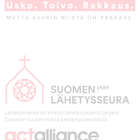
A
l
a
p
a
l
k
Lähetysseura on kirkon lähetysjärjestö ja yksi
Suomen suurimmista kehitysjärjestöistä.
k
i