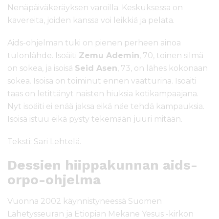
Nenäpäiväkeräyksen varoilla. Keskuksessa on
kavereita, joiden kanssa voi leikkiä ja pelata.
Aids-ohjelman tuki on pienen perheen ainoa
tulonlähde. Isoäiti
Zemu Ademin
, 70, toinen silmä
on sokea, ja isoisä
Seid Asen
, 73, on lähes kokonaan
sokea. Isoisä on toiminut ennen vaatturina. Isoäiti
taas on letittänyt naisten hiuksia kotikampaajana.
Nyt isoäiti ei enää jaksa eikä näe tehdä kampauksia.
Isoisä istuu eikä pysty tekemään juuri mitään.
Teksti: Sari Lehtelä.
Dessien hiippakunnan aids-
orpo-ohjelma
Vuonna 2002 käynnistyneessä Suomen
Lähetysseuran ja Etiopian Mekane Yesus -kirkon