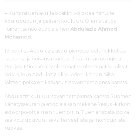
l
t
– Kummituen avulla isoäitini voi ostaa minulle
ö
koulupuvun ja pääsen kouluun. Olen siitä tosi
ö
iloinen, sanoo etiopialainen
Abdulaziz Ahmed
n
Mehamed
.
13-vuotias Abdulaziz asuu pienessä peltihökkelissä
isoäitinsä ja isoisänsä kanssa Dessien kaupungissa
Pohjois-Etiopiassa. Molemmat vanhemmat kuolivat
aidsiin, kun Abdulaziz oli vuoden ikäinen. Siitä
lähtien poika on kasvanut isovanhempiensa kanssa.
Abdulaziz kuuluu isovanhempiensa kanssa Suomen
Lähetysseuran ja etiopialaisen Mekane Yesus -kirkon
aids-orpo-ohjelman tuen piiriin. Tuen ansiosta poika
saa koulupuvun lisäksi terveellistä ja monipuolista
ruokaa.