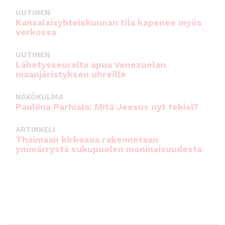
UUTINEN
Kansalaisyhteiskunnan tila kapenee myös
verkossa
UUTINEN
Lähetysseuralta apua Venezuelan
maanjäristyksen uhreille
NÄKÖKULMA
Pauliina Parhiala: Mitä Jeesus nyt tekisi?
ARTIKKELI
Thaimaan kirkossa rakennetaan
ymmärrystä sukupuolen moninaisuudesta