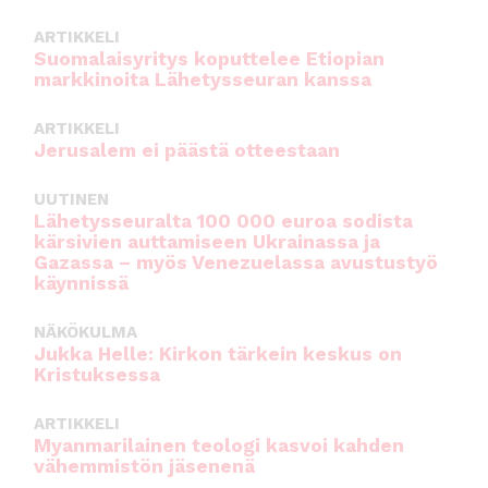
ARTIKKELI
Suomalaisyritys koputtelee Etiopian
markkinoita Lähetysseuran kanssa
ARTIKKELI
Jerusalem ei päästä otteestaan
UUTINEN
Lähetysseuralta 100 000 euroa sodista
kärsivien auttamiseen Ukrainassa ja
Gazassa – myös Venezuelassa avustustyö
käynnissä
NÄKÖKULMA
Jukka Helle: Kirkon tärkein keskus on
Kristuksessa
ARTIKKELI
Myanmarilainen teologi kasvoi kahden
vähemmistön jäsenenä