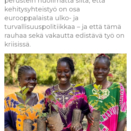
perustein huolimatta siitä, että
l
kehitysyhteistyö on osa
t
ö
eurooppalaista ulko- ja
ö
turvallisuuspolitiikkaa – ja että tämä
n
rauhaa sekä vakautta edistävä työ on
kriisissä.