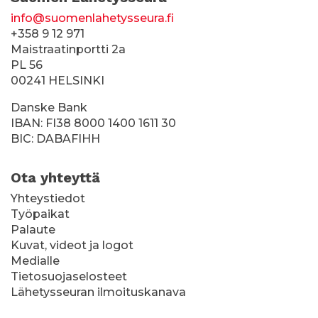
info@suomenlahetysseura.fi
+358 9 12 971
Maistraatinportti 2a
PL 56
00241 HELSINKI
Danske Bank
IBAN: FI38 8000 1400 1611 30
BIC: DABAFIHH
Ota yhteyttä
Yhteystiedot
Työpaikat
Palaute
Kuvat, videot ja logot
Medialle
Tietosuojaselosteet
Lähetysseuran ilmoituskanava