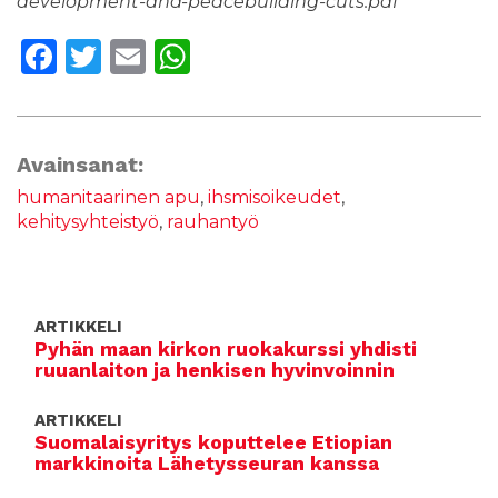
development-and-peacebuilding-cuts.pdf
F
T
E
W
a
w
m
h
c
it
ai
a
e
te
l
ts
Avainsanat:
b
r
A
humanitaarinen apu
,
ihsmisoikeudet
,
kehitysyhteistyö
,
rauhantyö
o
p
o
p
k
ARTIKKELI
Pyhän maan kirkon ruokakurssi yhdisti
ruuanlaiton ja henkisen hyvinvoinnin
ARTIKKELI
Suomalaisyritys koputtelee Etiopian
markkinoita Lähetysseuran kanssa