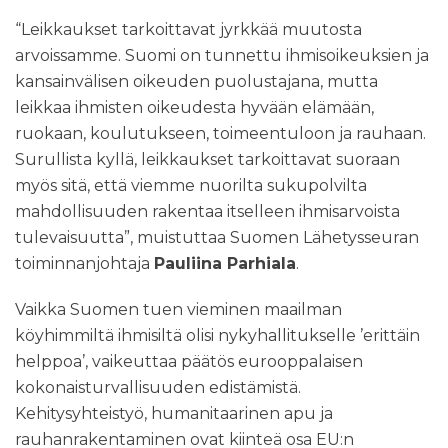
“Leikkaukset tarkoittavat jyrkkää muutosta
arvoissamme. Suomi on tunnettu ihmisoikeuksien ja
kansainvälisen oikeuden puolustajana, mutta
leikkaa ihmisten oikeudesta hyvään elämään,
ruokaan, koulutukseen, toimeentuloon ja rauhaan.
Surullista kyllä, leikkaukset tarkoittavat suoraan
myös sitä, että viemme nuorilta sukupolvilta
mahdollisuuden rakentaa itselleen ihmisarvoista
tulevaisuutta”, muistuttaa Suomen Lähetysseuran
toiminnanjohtaja
Pauliina Parhiala
.
Vaikka Suomen tuen vieminen maailman
köyhimmiltä ihmisiltä olisi nykyhallitukselle ’erittäin
helppoa’, vaikeuttaa päätös eurooppalaisen
kokonaisturvallisuuden edistämistä.
Kehitysyhteistyö, humanitaarinen apu ja
rauhanrakentaminen ovat kiinteä osa EU:n