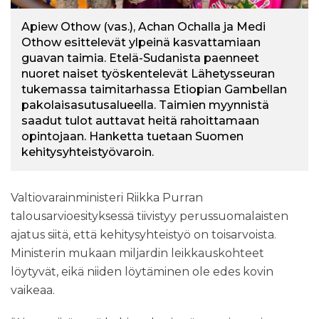
Apiew Othow (vas.), Achan Ochalla ja Medi
Othow esittelevät ylpeinä kasvattamiaan
guavan taimia. Etelä-Sudanista paenneet
nuoret naiset työskentelevät Lähetysseuran
tukemassa taimitarhassa Etiopian Gambellan
pakolaisasutusalueella. Taimien myynnistä
saadut tulot auttavat heitä rahoittamaan
opintojaan. Hanketta tuetaan Suomen
kehitysyhteistyövaroin.
Valtiovarainministeri Riikka Purran
talousarvioesityksessä tiivistyy perussuomalaisten
ajatus siitä, että kehitysyhteistyö on toisarvoista.
Ministerin mukaan m
iljardin leikkauskohteet
löytyvät, eikä niiden löytäminen ole edes kovin
vaikeaa.