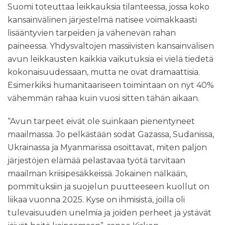
Suomi toteuttaa leikkauksia tilanteessa, jossa koko
kansainvälinen järjestelmä natisee voimakkaasti
lisääntyvien tarpeiden ja vähenevän rahan
paineessa. Yhdysvaltojen massiivisten kansainvälisen
avun leikkausten kaikkia vaikutuksia ei vielä tiedetä
kokonaisuudessaan, mutta ne ovat dramaattisia.
Esimerkiksi humanitaariseen toimintaan on nyt 40%
vähemmän rahaa kuin vuosi sitten tähän aikaan.
“Avun tarpeet eivät ole suinkaan pienentyneet
maailmassa. Jo pelkästään sodat Gazassa, Sudanissa,
Ukrainassa ja Myanmarissa osoittavat, miten paljon
järjestöjen elämää pelastavaa työtä tarvitaan
maailman kriisipesäkkeissä. Jokainen nälkään,
pommituksiin ja suojelun puutteeseen kuollut on
liikaa vuonna 2025. Kyse on ihmisistä, joilla oli
tulevaisuuden unelmia ja joiden perheet ja ystävät