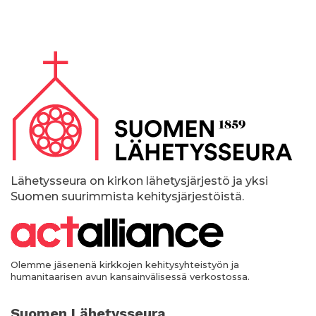
A
l
a
p
a
l
k
Lähetysseura on kirkon lähetysjärjestö ja yksi
Suomen suurimmista kehitysjärjestöistä.
k
i
Olemme jäsenenä kirkkojen kehitysyhteistyön ja
humanitaarisen avun kansainvälisessä verkostossa.
Suomen Lähetysseura