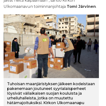
jäivät heitä kaipaamaan”, sanoo Kirkon
Ulkomaanavun toiminnanjohtaja
Tomi Järvinen
.
Tuhoisan maanjäristyksen jälkeen kodeistaan
​​pakenemaan joutuneet syyrialaisperheet
löysivät väliaikaisen suojan kouluista ja
urheiluhalleista, jotka on muutettu
hätämajoituksiksi. Kirkon Ulkomaanapu