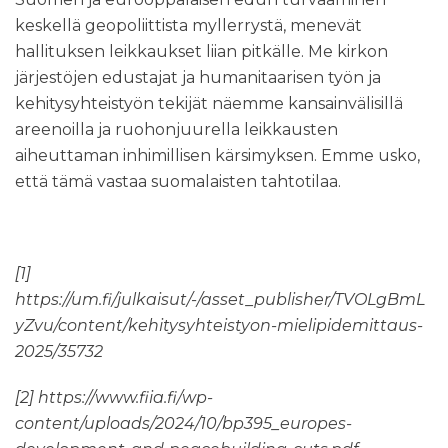
keskellä geopoliittista myllerrystä, menevät
hallituksen leikkaukset liian pitkälle. Me kirkon
järjestöjen edustajat ja humanitaarisen työn ja
kehitysyhteistyön tekijät näemme kansainvälisillä
areenoilla ja ruohonjuurella leikkausten
aiheuttaman inhimillisen kärsimyksen. Emme usko,
että tämä vastaa suomalaisten tahtotilaa.
[1]
https://um.fi/julkaisut/-/asset_publisher/TVOLgBmL
yZvu/content/kehitysyhteistyon-mielipidemittaus-
2025/35732
[2]
https://www.fiia.fi/wp-
content/uploads/2024/10/bp395_europes-