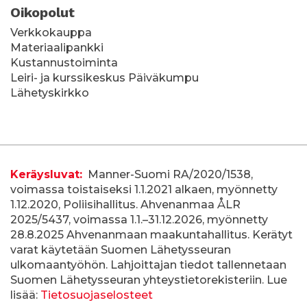
Oikopolut
Verkkokauppa
Materiaalipankki
Kustannustoiminta
Leiri- ja kurssikeskus Päiväkumpu
Lähetyskirkko
T
Keräysluvat:
Manner-Suomi RA/2020/1538,
voimassa toistaiseksi 1.1.2021 alkaen, myönnetty
i
1.12.2020, Poliisihallitus. Ahvenanmaa ÅLR
e
2025/5437, voimassa 1.1.–31.12.2026, myönnetty
28.8.2025 Ahvenanmaan maakuntahallitus. Kerätyt
d
varat käytetään Suomen Lähetysseuran
ulkomaantyöhön. Lahjoittajan tiedot tallennetaan
o
Suomen Lähetysseuran yhteystietorekisteriin. Lue
t
lisää:
Tietosuojaselosteet