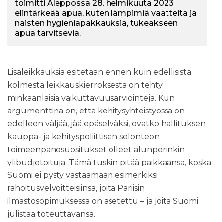
toimitti Aleppossa 28. helmikuuta 2023
elintärkeää apua, kuten lämpimiä vaatteita ja
naisten hygieniapakkauksia, tukeakseen
apua tarvitsevia.
Lisäleikkauksia esitetään ennen kuin edellisistä
kolmesta leikkauskierroksesta on tehty
minkäänlaisia vaikuttavuusarviointeja. Kun
argumenttina on, että kehitysyhteistyössä on
edelleen väljää, jää epäselväksi, ovatko hallituksen
kauppa- ja kehityspoliittisen selonteon
toimeenpanosuositukset olleet alunperinkin
ylibudjetoituja. Tämä tuskin pitää paikkaansa, koska
Suomi ei pysty vastaamaan esimerkiksi
rahoitusvelvoitteisiinsa, joita Pariisin
ilmastosopimuksessa on asetettu – ja joita Suomi
julistaa toteuttavansa.