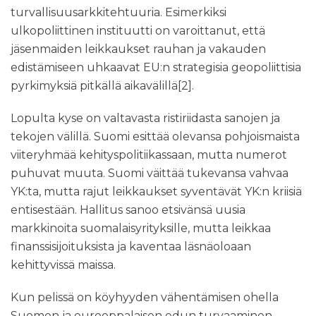
turvallisuusarkkitehtuuria. Esimerkiksi
ulkopoliittinen instituutti on varoittanut, että
jäsenmaiden leikkaukset rauhan ja vakauden
edistämiseen uhkaavat EU:n strategisia geopoliittisia
pyrkimyksiä pitkällä aikavälillä
[2]
.
Lopulta kyse on valtavasta ristiriidasta sanojen ja
tekojen välillä. Suomi esittää olevansa pohjoismaista
viiteryhmää kehityspolitiikassaan, mutta numerot
puhuvat muuta. Suomi väittää tukevansa vahvaa
YK:ta, mutta rajut leikkaukset syventävät YK:n kriisiä
entisestään. Hallitus sanoo etsivänsä uusia
markkinoita suomalaisyrityksille, mutta leikkaa
finanssisijoituksista ja kaventaa läsnäoloaan
kehittyvissä maissa.
Kun pelissä on köyhyyden vähentämisen ohella
Suomen ja eurooppalaisen edun turvaaminen