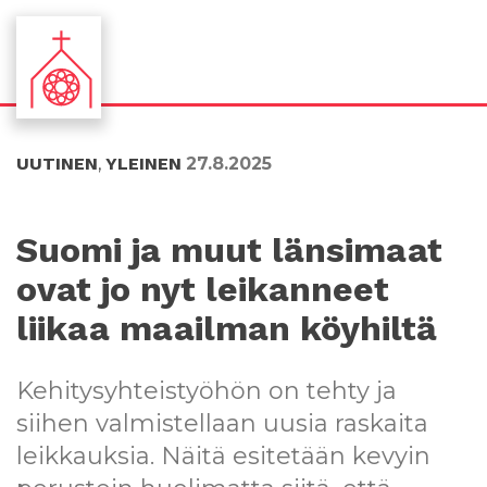
S
S
i
i
i
i
UUTINEN
,
YLEINEN
27.8.2025
r
r
r
r
y
y
s
a
Suomi ja muut länsimaat
u
l
ovat jo nyt leikanneet
o
a
r
p
liikaa maailman köyhiltä
a
a
a
l
n
k
Kehitysyhteistyöhön on tehty ja
s
k
siihen valmistellaan uusia raskaita
i
i
s
i
leikkauksia. Näitä esitetään kevyin
ä
n