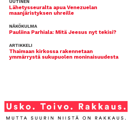
UUTINEN
Lähetysseuralta apua Venezuelan
maanjäristyksen uhreille
NÄKÖKULMA
Pauliina Parhiala: Mitä Jeesus nyt tekisi?
ARTIKKELI
Thaimaan kirkossa rakennetaan
ymmärrystä sukupuolen moninaisuudesta