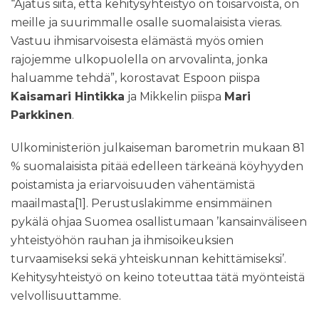
“Ajatus siitä, että kehitysyhteistyö on toisarvoista, on
meille ja suurimmalle osalle suomalaisista vieras.
Vastuu ihmisarvoisesta elämästä myös omien
rajojemme ulkopuolella on arvovalinta, jonka
haluamme tehdä”, korostavat Espoon piispa
Kaisamari Hintikka
ja Mikkelin piispa
Mari
Parkkinen
.
Ulkoministeriön julkaiseman barometrin mukaan 81
% suomalaisista pitää edelleen tärkeänä köyhyyden
poistamista ja eriarvoisuuden vähentämistä
maailmasta
[1]
. Perustuslakimme ensimmäinen
pykälä ohjaa Suomea osallistumaan ’kansainväliseen
yhteistyöhön rauhan ja ihmisoikeuksien
turvaamiseksi sekä yhteiskunnan kehittämiseksi’.
Kehitysyhteistyö on keino toteuttaa tätä myönteistä
velvollisuuttamme.