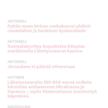
e
te
l
ts
b
r
A
o
p
ARTIKKELI
o
p
Pyhän maan kirkon ruokakurssi yhdisti
ruuanlaiton ja henkisen hyvinvoinnin
k
ARTIKKELI
Suomalaisyritys koputtelee Etiopian
markkinoita Lähetysseuran kanssa
ARTIKKELI
Jerusalem ei päästä otteestaan
UUTINEN
Lähetysseuralta 100 000 euroa sodista
kärsivien auttamiseen Ukrainassa ja
Gazassa – myös Venezuelassa avustustyö
käynnissä
NÄKÖKULMA