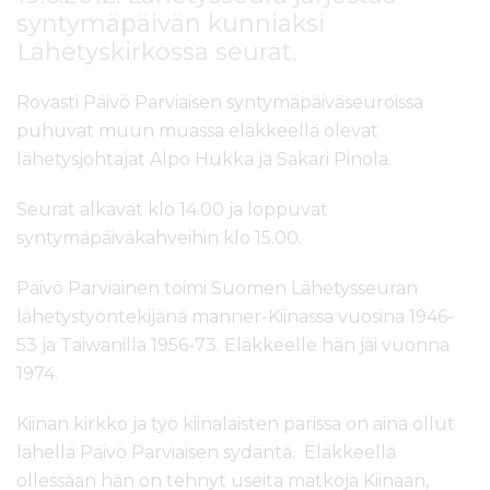
syntymäpäivän kunniaksi
Lähetyskirkossa seurat.
Rovasti Päivö Parviaisen syntymäpäiväseuroissa
puhuvat muun muassa eläkkeellä olevat
lähetysjohtajat Alpo Hukka ja Sakari Pinola.
Seurat alkavat klo 14.00 ja loppuvat
syntymäpäiväkahveihin klo 15.00.
Päivö Parviainen toimi Suomen Lähetysseuran
lähetystyöntekijänä manner-Kiinassa vuosina 1946-
53 ja Taiwanilla 1956-73. Eläkkeelle hän jäi vuonna
1974.
Kiinan kirkko ja työ kiinalaisten parissa on aina ollut
lähellä Päivö Parviaisen sydäntä. Eläkkeellä
ollessaan hän on tehnyt useita matkoja Kiinaan,