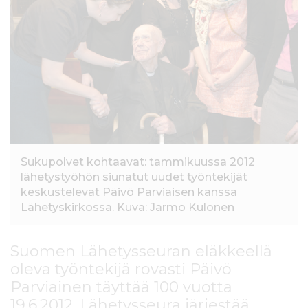
l
t
ö
ö
n
Sukupolvet kohtaavat: tammikuussa 2012
lähetystyöhön siunatut uudet työntekijät
keskustelevat Päivö Parviaisen kanssa
Lähetyskirkossa. Kuva: Jarmo Kulonen
Suomen Lähetysseuran eläkkeellä
oleva työntekijä rovasti Päivö
Parviainen täyttää 100 vuotta
19.6.2012. Lähetysseura järjestää