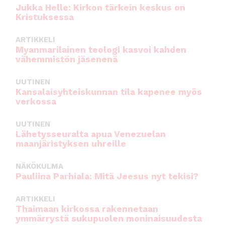
Jukka Helle: Kirkon tärkein keskus on
Kristuksessa
ARTIKKELI
Myanmarilainen teologi kasvoi kahden
vähemmistön jäsenenä
UUTINEN
Kansalaisyhteiskunnan tila kapenee myös
verkossa
UUTINEN
Lähetysseuralta apua Venezuelan
maanjäristyksen uhreille
NÄKÖKULMA
Pauliina Parhiala: Mitä Jeesus nyt tekisi?
ARTIKKELI
Thaimaan kirkossa rakennetaan
ymmärrystä sukupuolen moninaisuudesta