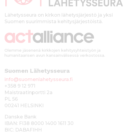
l
k
Lähetysseura on kirkon lähetysjärjestö ja yksi
Suomen suurimmista kehitysjärjestöistä.
k
i
Olemme jäsenenä kirkkojen kehitysyhteistyön ja
humanitaarisen avun kansainvälisessä verkostossa.
Suomen Lähetysseura
info@suomenlahetysseura.fi
+358 9 12 971
Maistraatinportti 2a
PL 56
00241 HELSINKI
Danske Bank
IBAN: FI38 8000 1400 1611 30
BIC: DABAFIHH