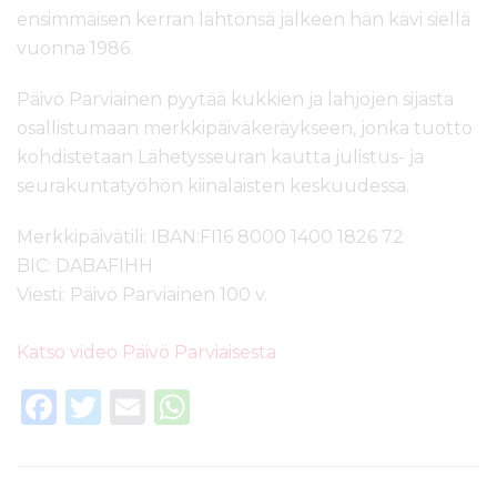
ensimmäisen kerran lähtönsä jälkeen hän kävi siellä
vuonna 1986.
Päivö Parviainen pyytää kukkien ja lahjojen sijasta
osallistumaan merkkipäiväkeräykseen, jonka tuotto
kohdistetaan Lähetysseuran kautta julistus- ja
seurakuntatyöhön kiinalaisten keskuudessa.
Merkkipäivätili: IBAN:FI16 8000 1400 1826 72
BIC: DABAFIHH
Viesti: Päivö Parviainen 100 v.
Katso video Päivö Parviaisesta
F
T
E
W
a
w
m
h
c
it
ai
a