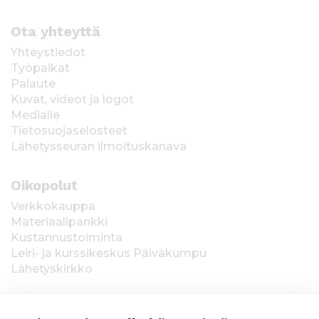
Ota yhteyttä
Yhteystiedot
Työpaikat
Palaute
Kuvat, videot ja logot
Medialle
Tietosuojaselosteet
Lähetysseuran ilmoituskanava
Oikopolut
Verkkokauppa
Materiaalipankki
Kustannustoiminta
Leiri- ja kurssikeskus Päiväkumpu
Lähetyskirkko